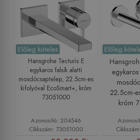
Előleg köteles
Előleg kötel
Hansgrohe Tecturis E
Hansgrohe
egykaros falsík alatti
egykaros f
mosdócsaptelep, 22.5cm-es
mosdóc
kifolyóval EcoSmart+, króm
22.5cm-es
73051000
króm 
Azonosító: 204546
Azonosí
Cikkszám: 73051000
Cikkszám