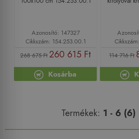
100x100 cm 154.253.00.1
kifolyóval 
Azonosító: 147327
Azonosí
Cikkszám: 154.253.00.1
Cikkszám
260 615 Ft
268 675 Ft
114 716 Ft
Kosárba
K
Termékek:
1 - 6 (6)