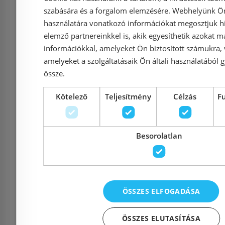
Impresszum
szabására és a forgalom elemzésére. Webhelyünk Ön 
használatára vonatkozó információkat megosztjuk hi
elemző partnereinkkel is, akik egyesíthetik azokat m
információkkal, amelyeket Ön biztosított számukra,
amelyeket a szolgáltatásaik Ön általi használatából g
Elérhetőségek
össze.
1135 Budapest, Reitter F
Kötelező
Teljesítmény
Célzás
F
Cím:
56.
Nyitvatartás:
Hétfő - Péntek: 9-17 :: S
Besorolatlan
2026. 08.08. ZÁRVA
Telefon:
06 20 994 0447
::
06 3
ÖSSZES ELFOGADÁSA
E-mail:
info@szaniterplaza.hu
ÖSSZES ELUTASÍTÁSA