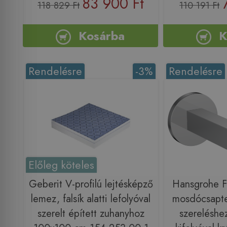
83 900 Ft
118 829 Ft
110 191 Ft
Kosárba
K
Rendelésre
-3%
Rendelésre
Előleg köteles
Geberit V-profilú lejtésképző
Hansgrohe Fi
lemez, falsík alatti lefolyóval
mosdócsaptele
szerelt épített zuhanyhoz
szereléshe