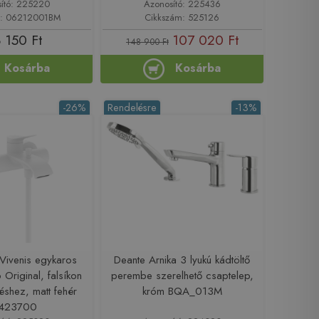
ító: 225220
Azonosító: 225436
m: 06212001BM
Cikkszám: 525126
 150 Ft
107 020 Ft
148 900 Ft
Kosárba
Kosárba
-26%
Rendelésre
-13%
Vivenis egykaros
Deante Arnika 3 lyukú kádtöltő
Original, falsíkon
perembe szerelhető csaptelep,
léshez, matt fehér
króm BQA_013M
423700