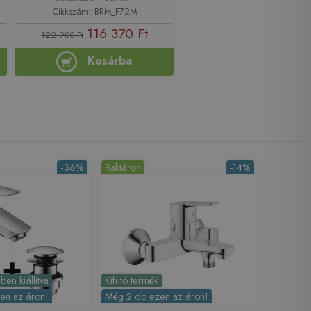
Cikkszám: BRM_F72M
116 370 Ft
122 900 Ft
Kosárba
-36%
Raktáron
-14%
en kiállítva
Kifutó termék
en az áron!
Még 2 db ezen az áron!