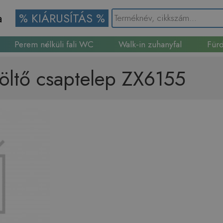
a
% KIÁRUSÍTÁS %
Perem nélküli fali WC
Walk-in zuhanyfal
Fürd
Gránit mosogató
töltő csaptelep ZX6155