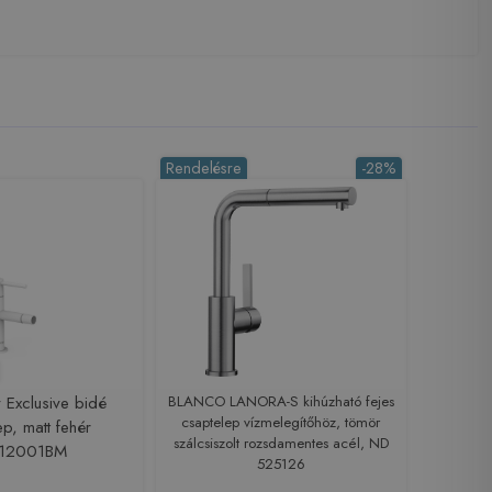
Rendelésre
-28%
 Exclusive bidé
BLANCO LANORA-S kihúzható fejes
csaptelep vízmelegítőhöz, tömör
ep, matt fehér
szálcsiszolt rozsdamentes acél, ND
12001BM
525126