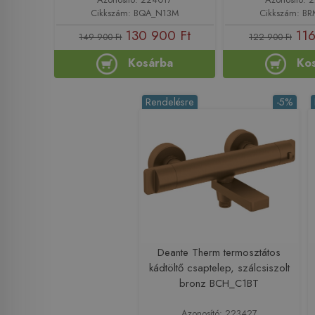
Cikkszám: BQA_N13M
Cikkszám: B
130 900 Ft
116
149 900 Ft
122 900 Ft
Kosárba
Ko
Rendelésre
-5%
Deante Therm termosztátos
kádtöltő csaptelep, szálcsiszolt
bronz BCH_C1BT
Azonosító: 223427