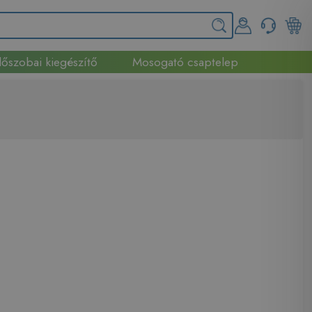
őszobai kiegészítő
Mosogató csaptelep