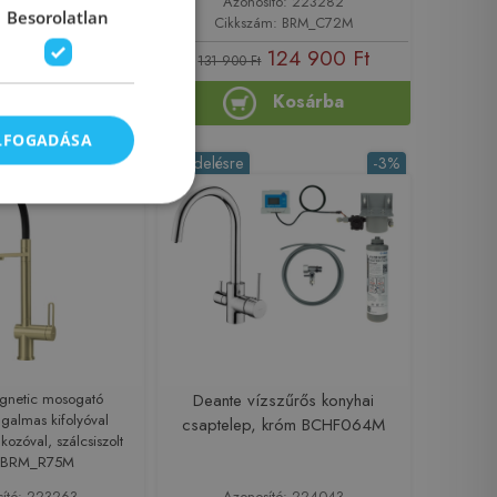
sító: 223278
Azonosító: 223282
Besorolatlan
ám: BRM_075M
Cikkszám: BRM_C72M
105 990 Ft
124 900 Ft
131 900 Ft
Kosárba
Kosárba
ELFOGADÁSA
-9%
Rendelésre
-3%
gnetic mosogató
Deante vízszűrős konyhai
ugalmas kifolyóval
csaptelep, króm BCHF064M
akozóval, szálcsiszolt
y BRM_R75M
sító: 223263
Azonosító: 224043