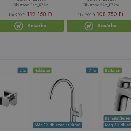
Cikkszám: BKM_R73M
Cikkszám: BRM_D72M
112 150 Ft
108 750 Ft
118 900 Ft
114 900 Ft
Kosárba
Kosárba
-5%
Raktáron
-21%
Raktáron
Bemutatóteremb
Még 13 db ezen az áron!
Még 33 db ez