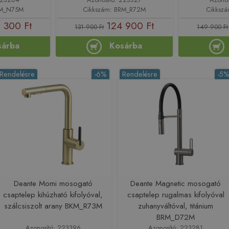
RM_N75M
Cikkszám: BRM_R72M
Cikksz
 300 Ft
124 900 Ft
131 900 Ft
149 900 Ft
sárba
Kosárba
Rendelésre
-6%
Rendelésre
-5
Deante Momi mosogató
Deante Magnetic mosogató
csaptelep kihúzható kifolyóval,
csaptelep rugalmas kifolyóval
szálcsiszolt arany BKM_R73M
zuhanyváltóval, titánium
BRM_D72M
Azonosító: 223396
Azonosító: 223281