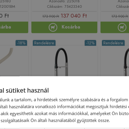
225180
Azonosító: 225018
Azonos
112001BM
Cikkszám: 75423340
Cikksz
0 Ft
137 040 Ft
173 900 Ft
173 900 Ft
sárba
Kosárba
-18%
Rendelésre
-12%
Rendelésre
l sütiket használ
lunk a tartalom, a hirdetések személyre szabására és a forgalom
r alaptest
Deante Magnetic mosogató
Deante Ma
tali használatára vonatkozó információkat megosztjuk hirdetési
csaptelep rugalmas kifolyóval
ócsaptelephez
csaptelep ru
, akik egyesíthetik azokat más információkkal, amelyeket Ön bizto
vízszűrő csatlakozóval, szálcsiszolt
180
vízszűrő cs
szolgáltatásaik Ön általi használatából gyűjtöttek össze.
acél BRM_F75M
BR