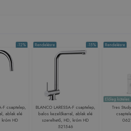
-12%
Rendelésre
-15%
Rendelésre
Előleg köteles
F csaptelep,
BLANCO LARESSA-F csaptelep,
Tres Study
l, ablak elé
balos kezelőkarral, ablak elé
csaptel
, króm HD
szerelhető, HD, króm HD
062
521546