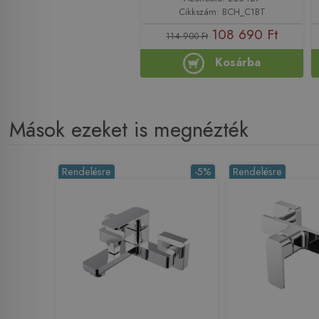
Cikkszám: BCH_C1BT
108 690 Ft
114 900 Ft
Kosárba
Mások ezeket is megnézték
Rendelésre
-5%
Rendelésre