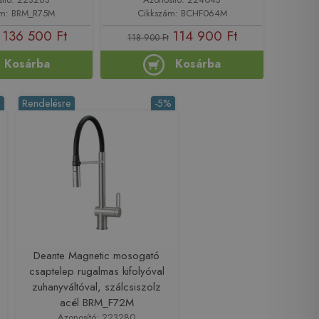
ám: BRM_R75M
Cikkszám: BCHF064M
136 500 Ft
114 900 Ft
118 900 Ft
Kosárba
Kosárba
%
Rendelésre
-5%
Deante Magnetic mosogató
csaptelep rugalmas kifolyóval
zuhanyváltóval, szálcsiszolz
acél BRM_F72M
Azonosító: 223280