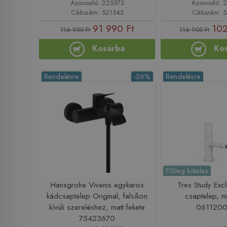
Azonosító: 225573
Azonosító: 
Cikkszám: 521543
Cikkszám: 
91 990 Ft
102
116 900 Ft
116 900 Ft
Kosárba
Ko
Rendelésre
-26%
Rendelésre
Előleg köteles
Hansgrohe Vivenis egykaros
Tres Study Exc
kádcsaptelep Original, falsíkon
csaptelep, ma
kívüli szereléshez, matt fekete
061120
75423670