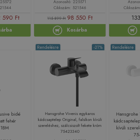
225572
Azonosító: 225571
Azonos
521544
Cikkszám: 521546
Cikkszá
 590 Ft
98 550 Ft
133
115 899 Ft
sárba
Kosárba
Rendelésre
-21%
Rendelésre
lusive bidé
Hansgrohe Vivenis egykaros
Hansgrohe 
kádcsaptelep Original, falsíkon kívüli
tt fehér
kádcsaptelep 
szereléshez, szálcsiszolt fekete króm
01BM
kívüli szere
75423340
75