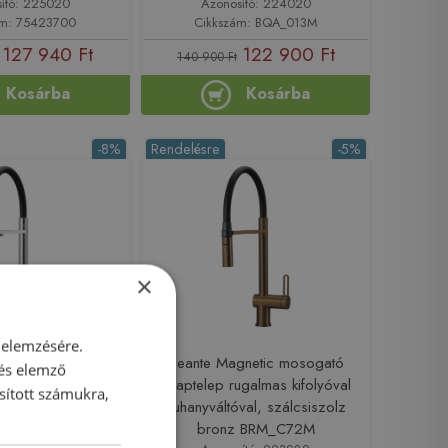
ító: 225020
Azonosító: 224020
ám: 75423700
Cikkszám: BQA_013M
127 940 Ft
122 900 Ft
140 900 Ft
Kosárba
Kosárba
-8%
Rendelésre
-5%
×
 elemzésére.
gnetic mosogató
Deante Magnetic mosogató
 és elemző
galmas kifolyóval
csaptelep rugalmas kifolyóval
sított számukra,
atlakozóval, króm
zuhanyváltóval, szálcsiszolz
M_075M
bronz BRM_C72M