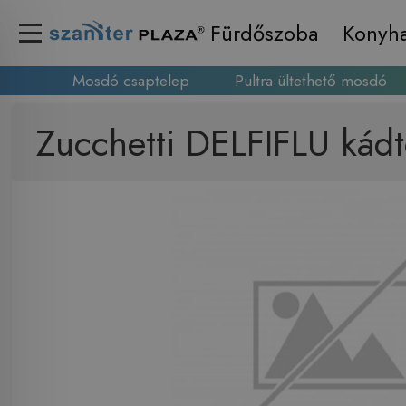
Fürdőszoba
Konyh
Mosdó csaptelep
Pultra ültethető mosdó
Zucchetti DELFIFLU kád