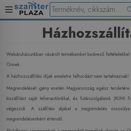
Házhozszállít
Webáruházunkban vásárolt termékeinket kedvező feltételekkel h
Önnek.
A házhozszállítási díjak emeletre felhordást nem tartalmaznak!
Megrendelését igény esetén Magyarország egész területére ki
kiszállítást saját teherautóinkkal, és futárszolgálatok (KUMI 
végezzük. A szállítási dijakat a megrendelés összsúlya 
megrendelésenként értendő.
Elsődleges szempontunk a megrendelt termékek alapján az 