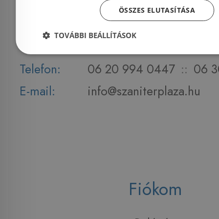
56.
ÖSSZES ELUTASÍTÁSA
Nyitvatartás:
Hétfő - Péntek: 9-17 :: S
TOVÁBBI BEÁLLÍTÁSOK
2026. 08.08. ZÁRVA
Telefon:
06 20 994 0447
::
06 3
E-mail:
info@szaniterplaza.hu
Fiókom