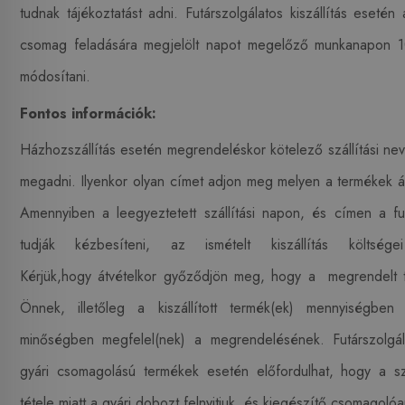
tudnak tájékoztatást adni. Futárszolgálatos kiszállítás esetén a
csomag feladására megjelölt napot megelőző munkanapon 1
módosítani.
Fontos információk:
Házhozszállítás esetén megrendeléskor kötelező szállítási nev
megadni. Ilyenkor olyan címet adjon meg melyen a termékek átv
Amennyiben a leegyeztetett szállítási napon, és címen a fu
tudják kézbesíteni, az ismételt kiszállítás költség
Kérjük,hogy átvételkor győződjön meg, hogy a megrendelt ter
Önnek, illetőleg a kiszállított termék(ek) mennyiségbe
minőségben megfelel(nek) a megrendelésének.
Futárszolgál
gyári csomagolású termékek esetén előfordulhat, hogy a sz
tétele miatt a gyári dobozt felnyitjuk, és kiegészítő csomagoló