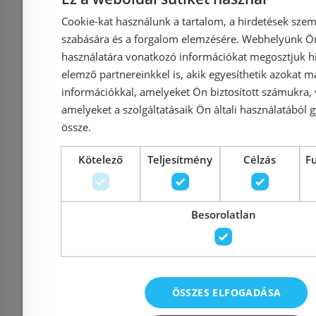
Cookie-kat használunk a tartalom, a hirdetések szem
Kapcsolat
szabására és a forgalom elemzésére. Webhelyünk Ön 
használatára vonatkozó információkat megosztjuk hi
elemző partnereinkkel is, akik egyesíthetik azokat m
Adatvédelmi tájékoztató
információkkal, amelyeket Ön biztosított számukra,
amelyeket a szolgáltatásaik Ön általi használatából g
Általános Szerződési Feltételek
össze.
Kötelező
Teljesítmény
Célzás
F
Impresszum
Besorolatlan
Elérhetőségek
ÖSSZES ELFOGADÁSA
1135 Budapest, Reitter F
Cím: