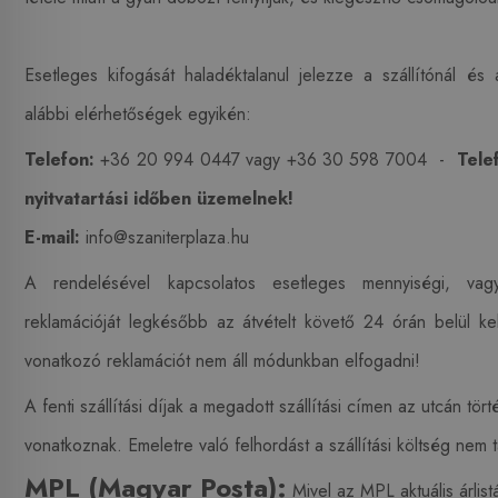
Esetleges kifogását haladéktalanul jelezze a szállítónál és
alábbi elérhetőségek egyikén:
Telefon:
+36 20 994 0447 vagy +36 30 598 7004 -
Tele
nyitvatartási időben üzemelnek!
E-mail:
info@szaniterplaza.hu
A rendelésével kapcsolatos esetleges mennyiségi, vag
reklamációját legkésőbb az átvételt követő 24 órán belül kel
vonatkozó reklamációt nem áll módunkban elfogadni!
A fenti szállítási díjak a megadott szállítási címen az utcán tör
vonatkoznak. Emeletre való felhordást a szállítási költség nem t
MPL (Magyar Posta):
Mivel az MPL aktuális árlist