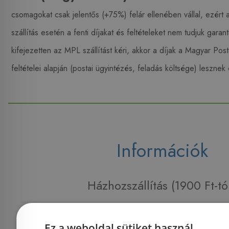
csomagokat csak jelentős (+75%) felár ellenében vállal, ezért 
szállítás esetén a fenti díjakat és feltételeket nem tudjuk gar
kifejezetten az MPL szállítást kéri, akkor a díjak a Magyar Posta 
feltételei alapján (postai ügyintézés, feladás költsége) lesznek 
Információk
Házhozszállítás (1900 Ft-tó
Fizetés
Ez a weboldal sütiket használ