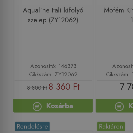
Aqualine Fali kifolyó
Mofém Kif
szelep (ZY12062)
Azonosító: 146373
Azonosí
Cikkszám: ZY12062
Cikkszám:
8 360 Ft
7 7
8 800 Ft
Kosárba
K
Rendelésre
Raktáron