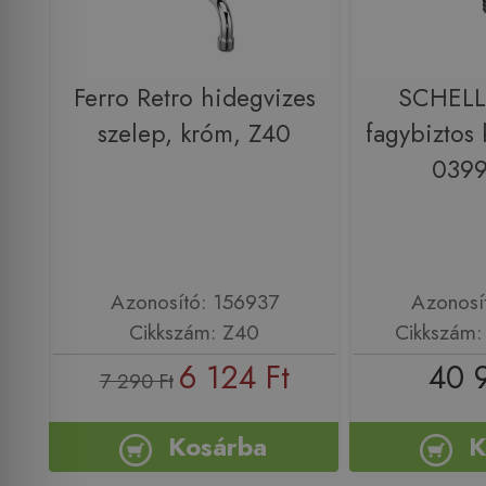
Ferro Retro hidegvizes
SCHELL
szelep, króm, Z40
fagybiztos 
039
Azonosító: 156937
Azonosí
Cikkszám: Z40
Cikkszám
6 124 Ft
40 
7 290 Ft
Kosárba
K