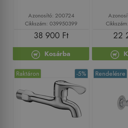
Azonosító: 200724
Azonosí
Cikkszám: 039950399
Cikkszám
38 900 Ft
22 
Kosárba
K
Raktáron
-5%
Rendelésre