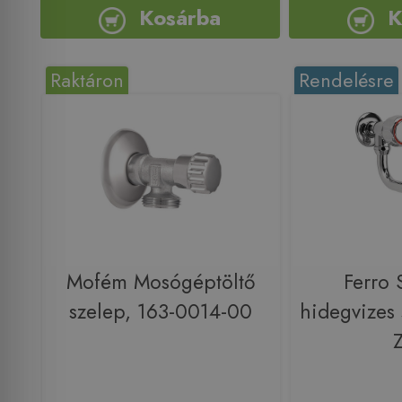
Kosárba
K
Raktáron
Rendelésre
Mofém Mosógéptöltő
Ferro 
szelep, 163-0014-00
hidegvizes 