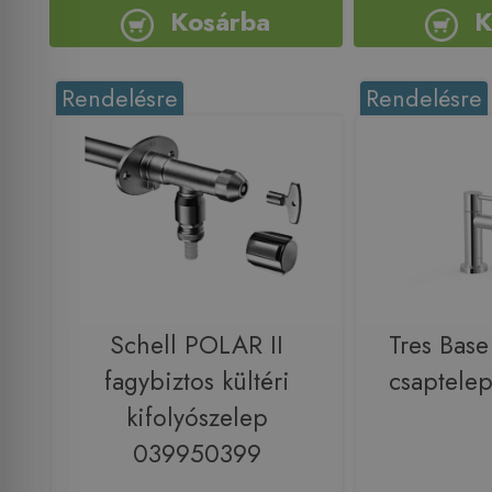
Kosárba
K
Rendelésre
Rendelésre
Schell POLAR II
Tres Base
fagybiztos kültéri
csaptele
kifolyószelep
039950399