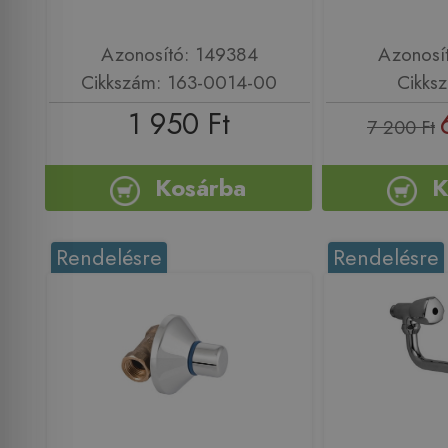
Azonosító: 149384
Azonosí
Cikkszám: 163-0014-00
Cikks
1 950 Ft
7 200 Ft
Kosárba
K
Rendelésre
Rendelésre