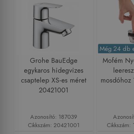
Még 24 db e
Grohe BauEdge
Mofém N
egykaros hidegvizes
leeresz
csaptelep XS-es méret
mosdóhoz 
20421001
Azonosító: 187039
Azonosí
Cikkszám: 20421001
Cikkszám: