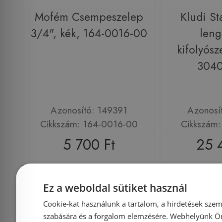
Mofém Csempeszelep
Kludi St
3/4", kék, 164-0016-00
leng
kifolyósz
304
Azonosító: 149391
Azonosí
Cikkszám: 164-0016-00
Cikkszám
5 700 Ft
25 
Kosárba
K
Ez a weboldal sütiket használ
Cookie-kat használunk a tartalom, a hirdetések szem
Rendelésre
-5%
Rendelésre
szabására és a forgalom elemzésére. Webhelyünk Ön 