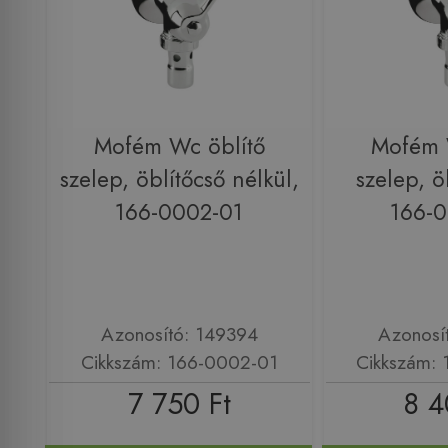
Mofém Wc öblítő
Mofém 
szelep, öblítőcső nélkül,
szelep, ö
166-0002-01
166-
Azonosító: 149394
Azonosí
Cikkszám: 166-0002-01
Cikkszám:
7 750 Ft
8 4