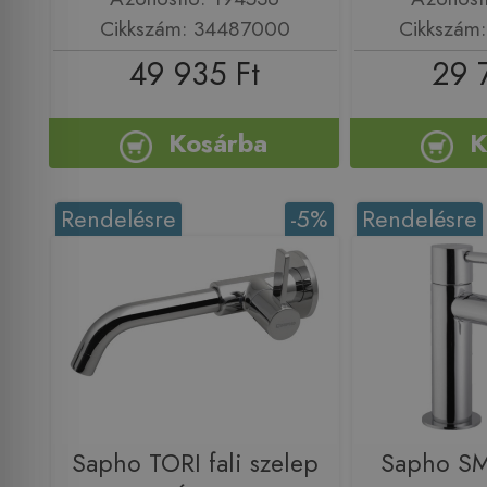
Cikkszám: 34487000
Cikkszám
49 935 Ft
29 
Kosárba
K
Rendelésre
-5%
Rendelésre
Sapho TORI fali szelep
Sapho S