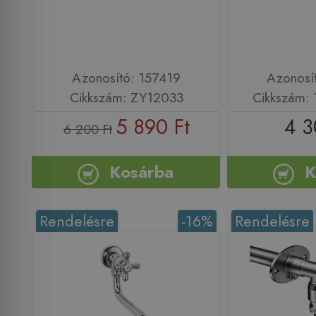
Azonosító: 157419
Azonosí
Cikkszám: ZY12033
Cikkszám:
5 890 Ft
4 3
6 200 Ft
Kosárba
K
Rendelésre
-16%
Rendelésre