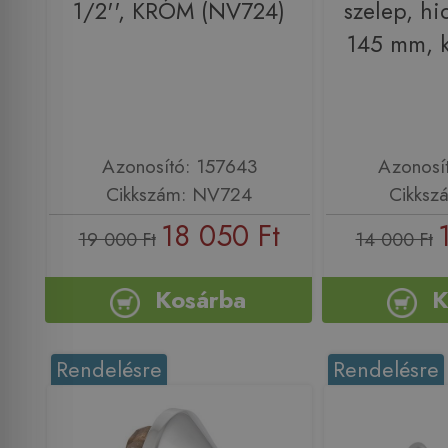
1/2'', KRÓM (NV724)
szelep, hi
145 mm, 
Azonosító: 157643
Azonosí
Cikkszám: NV724
Cikksz
18 050 Ft
19 000 Ft
14 000 Ft
Kosárba
K
Rendelésre
Rendelésre