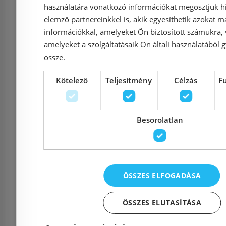
használatára vonatkozó információkat megosztjuk hi
elemző partnereinkkel is, akik egyesíthetik azokat m
információkkal, amelyeket Ön biztosított számukra,
amelyeket a szolgáltatásaik Ön általi használatából g
össze.
Előleg kötel
Kötelező
Teljesítmény
Célzás
F
Sapho SMALL hideg
Grohe
vizes állószelep, króm
Cosmop
Besorolatlan
SM23
önelzáró 
36268 000
ÖSSZES ELFOGADÁSA
Azonosító: 177546
Azonosí
ÖSSZES ELUTASÍTÁSA
Cikkszám: SM23
Cikkszám