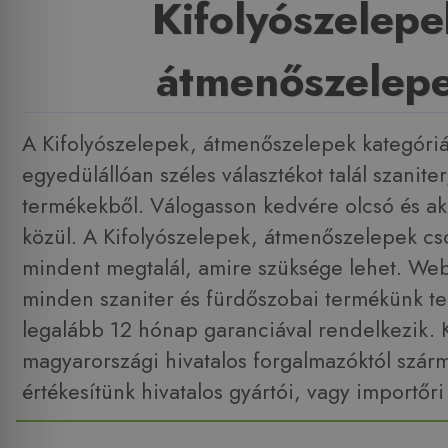
Kifolyószelepe
átmenőszelep
A Kifolyószelepek, átmenőszelepek kategóri
egyedülállóan széles választékot talál szanite
termékekből. Válogasson kedvére olcsó és ak
közül. A Kifolyószelepek, átmenőszelepek c
mindent megtalál, amire szüksége lehet. W
minden szaniter és fürdőszobai termékünk tel
legalább 12 hónap garanciával rendelkezik. 
magyarországi hivatalos forgalmazóktól szár
értékesítünk hivatalos gyártói, vagy importőri