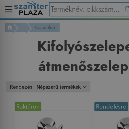
...
Csaptelep
Kifolyószelep
átmenőszele
Rendezés:
Raktáron
Rendelésre