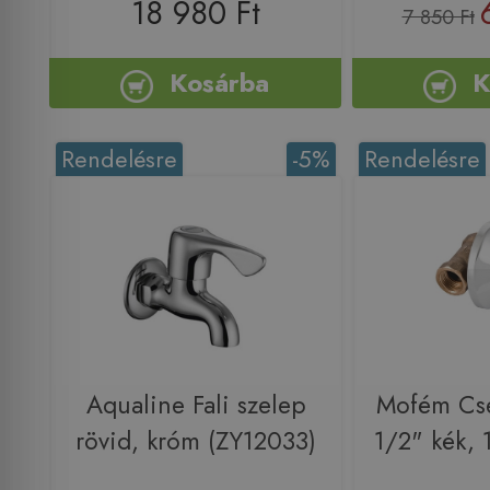
18 980 Ft
7 850 Ft
Kosárba
K
Rendelésre
-5%
Rendelésre
Aqualine Fali szelep
Mofém Cs
rövid, króm (ZY12033)
1/2" kék,