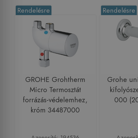
Rendelésre
Rendelésre
GROHE Grohtherm
Grohe univ
Micro Termosztát
kifolyós
forrázás-védelemhez,
000 (2
króm 34487000
Azonosító: 194536
Azonosí