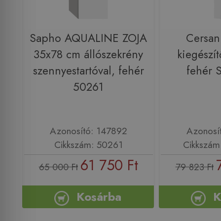
Sapho AQUALINE ZOJA
Cersan
35x78 cm állószekrény
kiegészít
szennyestartóval, fehér
fehér 
50261
Azonosító: 147892
Azonosí
Cikkszám: 50261
Cikkszám
61 750 Ft
65 000 Ft
79 823 Ft
Kosárba
K