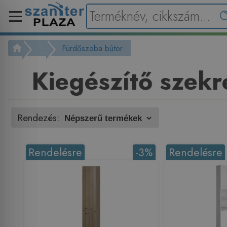
...
Fürdőszoba bútor
Kiegészítő szek
Rendezés:
Rendelésre
-3%
Rendelésre