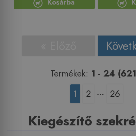
Kosárba
K
« Előző
Követ
Termékek:
1 - 24 (621
1
2
‧‧‧
26
Kiegészítő szekr