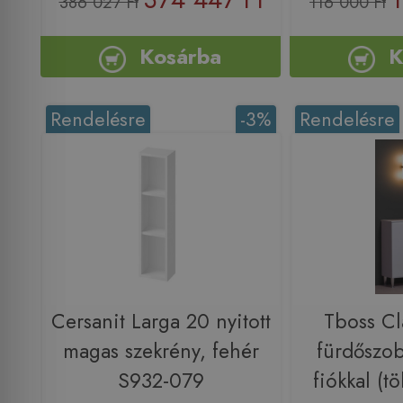
386 027 Ft
116 000 Ft
Kosárba
K
Rendelésre
-3%
Rendelésre
Cersanit Larga 20 nyitott
Tboss Cl
magas szekrény, fehér
fürdőszob
S932-079
fiókkal (t