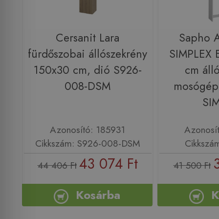
Cersanit Lara
Sapho 
fürdőszobai állószekrény
SIMPLEX 
150x30 cm, dió S926-
cm áll
008-DSM
mosógép 
SI
Azonosító: 185931
Azonosí
Cikkszám: S926-008-DSM
Cikkszá
43 074 Ft
44 406 Ft
41 500 Ft
Kosárba
K