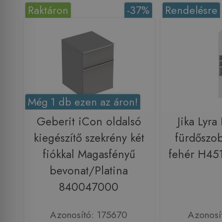
Raktáron
-37%
Rendelésre
Még 1 db ezen az áron!
Geberit iCon oldalsó
Jika Lyra
kiegészítő szekrény két
fürdőszob
fiókkal Magasfényű
fehér H45
bevonat/Platina
840047000
Azonosító: 175670
Azonosí