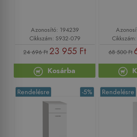
Azonosító: 194239
Azonosí
Cikkszám: S932-079
Cikkszám
23 955 Ft
24 696 Ft
68 500 Ft
Kosárba
K
Rendelésre
-5%
Rendelésre