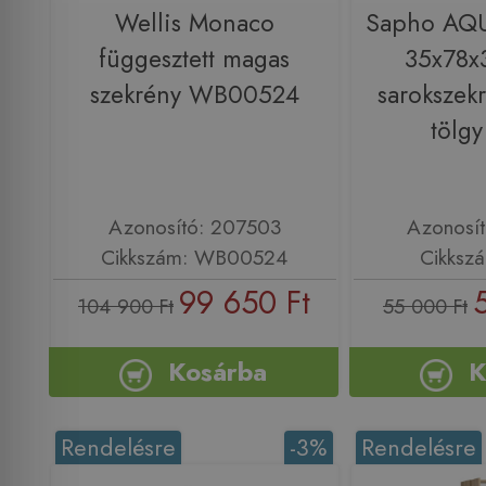
Wellis Monaco
Sapho AQ
függesztett magas
35x78x
szekrény WB00524
sarokszekr
tölg
Azonosító: 207503
Azonosí
Cikkszám: WB00524
Cikksz
99 650 Ft
104 900 Ft
55 000 Ft
Kosárba
K
Rendelésre
-3%
Rendelésre