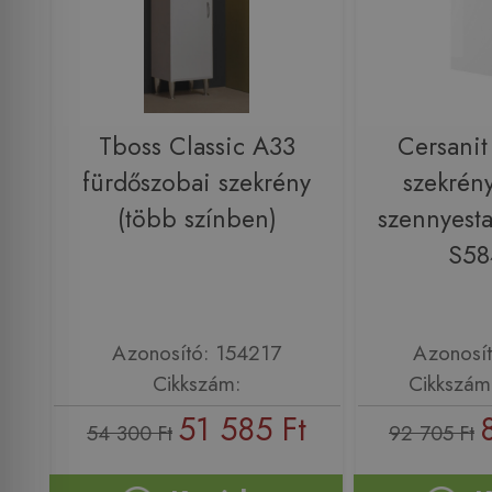
Tboss Classic A33
Cersanit
fürdőszobai szekrény
szekrény
(több színben)
szennyesta
S58
Azonosító: 154217
Azonosí
Cikkszám:
Cikkszám
51 585 Ft
54 300 Ft
92 705 Ft