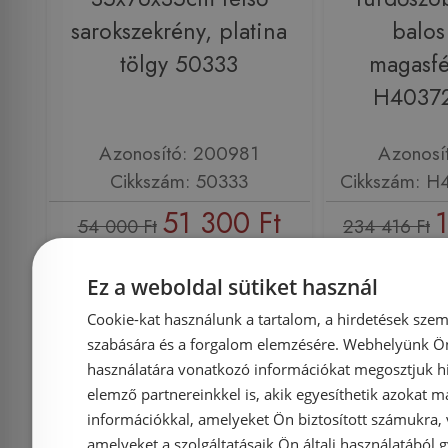
sarokszekrény, platina
balos
tölgy 50333
magasfé
H40372
Azonosító: 200981
Azonosí
Cikkszám: 50333
Cikkszám: H
51 300 Ft
54 000 Ft
234 416 Ft
Kosárba
K
Ez a weboldal sütiket használ
Cookie-kat használunk a tartalom, a hirdetések szem
szabására és a forgalom elemzésére. Webhelyünk Ön 
Rendelésre
-3%
Rendelésre
használatára vonatkozó információkat megosztjuk hi
elemző partnereinkkel is, akik egyesíthetik azokat m
információkkal, amelyeket Ön biztosított számukra,
amelyeket a szolgáltatásaik Ön általi használatából g