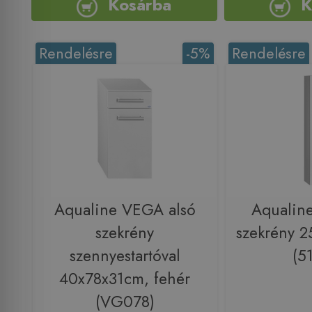
Kosárba
K
Rendelésre
-5%
Rendelésre
Aqualine VEGA alsó
Aqualine
szekrény
szekrény 
szennyestartóval
(5
40x78x31cm, fehér
(VG078)