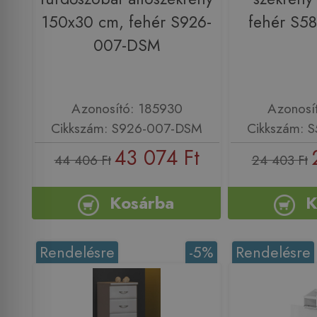
150x30 cm, fehér S926-
fehér S5
007-DSM
Azonosító: 185930
Azonosí
Cikkszám: S926-007-DSM
Cikkszám: 
43 074 Ft
44 406 Ft
24 403 Ft
Kosárba
K
Rendelésre
-5%
Rendelésre