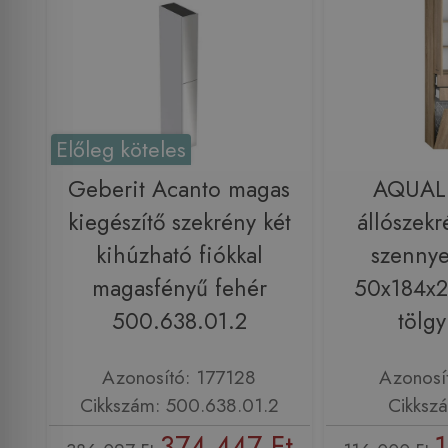
Előleg köteles
Geberit Acanto magas
AQUAL
kiegészítő szekrény két
állószekr
kihúzható fiókkal
szennye
magasfényű fehér
50x184x2
500.638.01.2
tölg
Azonosító: 177128
Azonosí
Cikkszám: 500.638.01.2
Cikksz
374 447 Ft
1