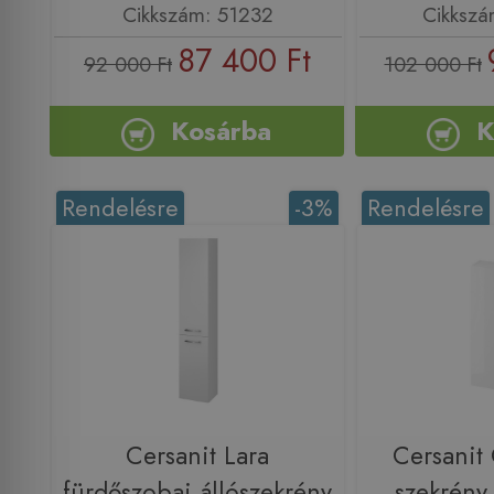
Cikkszám: 51232
Cikksz
87 400 Ft
92 000 Ft
102 000 Ft
Kosárba
K
Rendelésre
-3%
Rendelésre
Cersanit Lara
Cersanit 
fürdőszobai állószekrény
szekrény