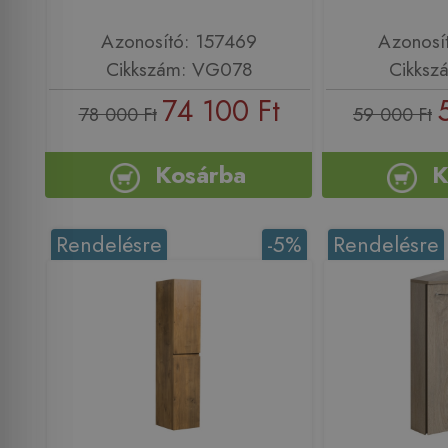
Azonosító: 157469
Azonosí
Cikkszám: VG078
Cikksz
74 100 Ft
78 000 Ft
59 000 Ft
Kosárba
K
Rendelésre
-5%
Rendelésre