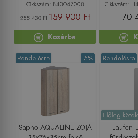
Cikkszám: 840047000
Cikkszám: H
159 900 Ft
70 
255 430 Ft
Kosárba
K
Rendelésre
-5%
Rendelésre
Előleg kötel
Sapho AQUALINE ZOJA
Laufen 
35x76x35cm felső
fürdőszo