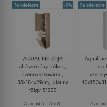
Rendelésre
-5%
Rendelésre
AQUALINE ZOJA
Aqualine
állószekrény fiókkal,
sze
szennyeskosárral,
szennye
35x184x29cm, platina
40x150x31
tölgy 51232
Azonosító: 178695
Azonosí