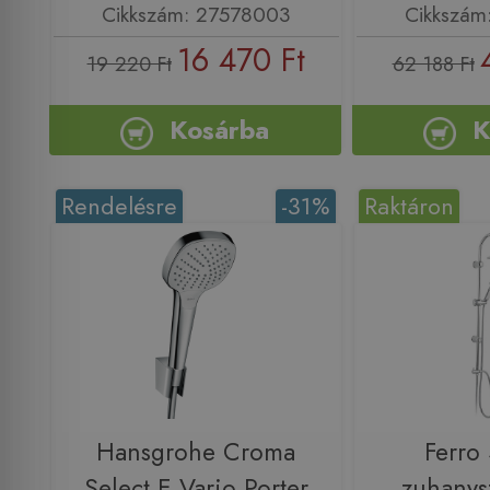
Cikkszám: 27578003
Cikkszám
16 470 Ft
19 220 Ft
62 188 Ft
Kosárba
K
Rendelésre
-31%
Raktáron
Hansgrohe Croma
Ferro
Select E Vario Porter
zuhanysz