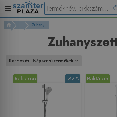
...
Zuhany
Zuhanyszet
Rendezés:
Raktáron
-32%
Raktáron