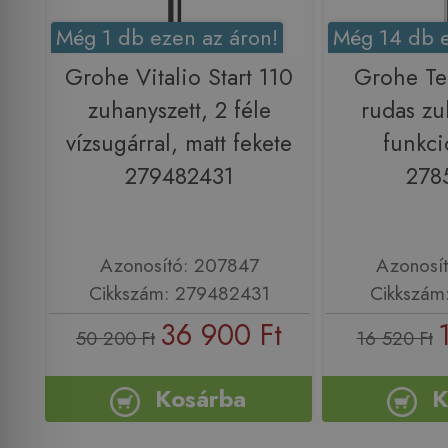
Még 1 db ezen az áron!
Még 14 db e
Grohe Vitalio Start 110
Grohe Te
zuhanyszett, 2 féle
rudas zu
vízsugárral, matt fekete
funkci
279482431
278
Azonosító: 207847
Azonosí
Cikkszám: 279482431
Cikkszám
36 900 Ft
50 200 Ft
16 520 Ft
Kosárba
K