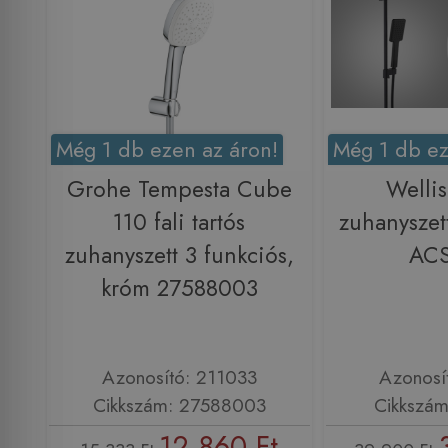
Még 1 db ezen az áron!
Még 1 db ez
Grohe Tempesta Cube
Welli
110 fali tartós
zuhanyszett
zuhanyszett 3 funkciós,
AC
króm 27588003
Azonosító: 211033
Azonosí
Cikkszám: 27588003
Cikkszá
12 860 Ft