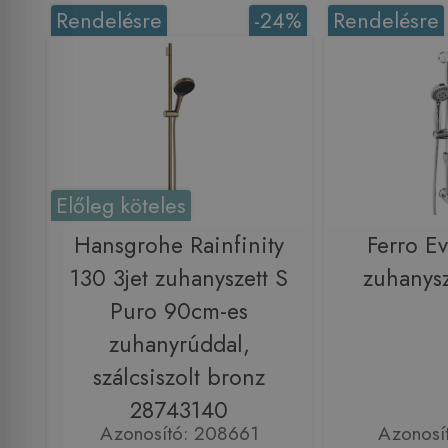
Rendelésre
-24%
Rendelésre
Előleg köteles
Hansgrohe Rainfinity
Ferro Ev
130 3jet zuhanyszett S
zuhanys
Puro 90cm-es
zuhanyrúddal,
szálcsiszolt bronz
28743140
Azonosító: 208661
Azonosí