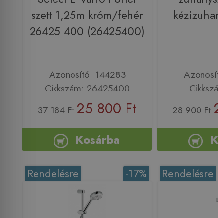
szett 1,25m króm/fehér
kézizuha
26425 400 (26425400)
Azonosító: 144283
Azonosí
Cikkszám: 26425400
Cikksz
25 800 Ft
37 184 Ft
28 900 Ft
Kosárba
K
Rendelésre
-17%
Rendelésre