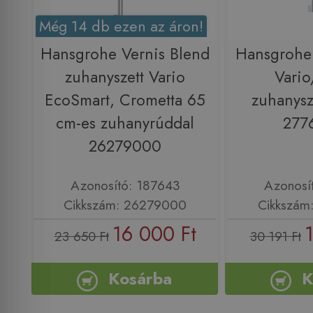
Még 14 db ezen az áron!
Hansgrohe Vernis Blend
Hansgrohe
zuhanyszett Vario
Vario
EcoSmart, Crometta 65
zuhanysz
cm-es zuhanyrúddal
277
26279000
Azonosító: 187643
Azonosí
Cikkszám: 26279000
Cikkszám
16 000 Ft
23 650 Ft
30 191 Ft
Kosárba
K