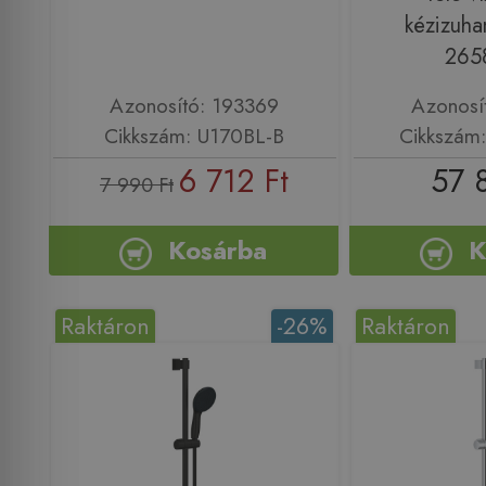
kézizuha
265
Azonosító: 193369
Azonosí
Cikkszám: U170BL-B
Cikkszám
6 712 Ft
57 
7 990 Ft
Kosárba
K
Raktáron
-26%
Raktáron