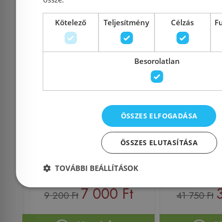
Kötelező
Teljesítmény
Célzás
F
Besorolatlan
Aqualine PIANI
Grohe Te
zuhanyszett (11442)
110 rudas 
funkciós,
267
ÖSSZES ELFOGADÁSA
ÖSSZES ELUTASÍTÁSA
Azonosító: 143053
Azonosí
TOVÁBBI BEÁLLÍTÁSOK
Cikkszám: 11442
Cikkszám
7 000 Ft
9 200 Ft
41 750 Ft