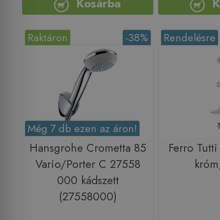
Kosárba
K
Raktáron
-38%
Rendelésre
Még 7 db ezen az áron!
Hansgrohe Crometta 85
Ferro Tutti
Vario/Porter C 27558
króm
000 kádszett
(27558000)