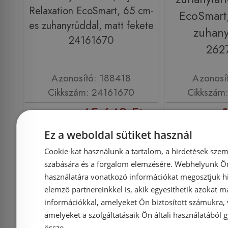
Relaxation EcoSmart, 65 cm-
EcoSmart
es zuhanyrúddal, matt fekete
zuhany
24161670
262
Azonosító: 188418
Azonosí
Cikkszám: 24161670
Cikkszám
45 640 Ft
65 564 Ft
18 058 Ft
Ez a weboldal sütiket használ
Kosárba
K
Cookie-kat használunk a tartalom, a hirdetések szem
szabására és a forgalom elemzésére. Webhelyünk Ön 
használatára vonatkozó információkat megosztjuk hi
Rendelésre
-24%
Raktáron
elemző partnereinkkel is, akik egyesíthetik azokat m
információkkal, amelyeket Ön biztosított számukra,
amelyeket a szolgáltatásaik Ön általi használatából g
össze.