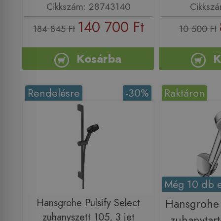
Cikkszám: 28743140
Cikksz
140 700 Ft
184 845 Ft
10 500 Ft
Kosárba
K
Rendelésre
-30%
Raktáron
Még 10 db e
Hansgrohe Pulsify Select
Hansgrohe 
zuhanyszett 105, 3 jet
zuhanytart