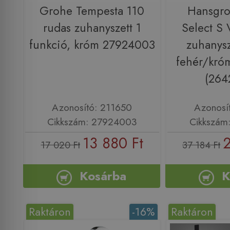
Grohe Tempesta 110
Hansgr
rudas zuhanyszett 1
Select S 
funkció, króm 27924003
zuhanysz
fehér/kró
(264
Azonosító: 211650
Azonosí
Cikkszám: 27924003
Cikkszám
13 880 Ft
2
17 020 Ft
37 184 Ft
Kosárba
K
Raktáron
-16%
Raktáron