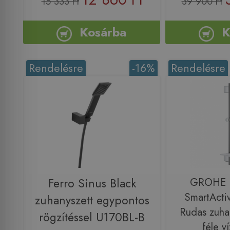
15 333 Ft
39 900 Ft
Kosárba
K
Rendelésre
-16%
Rendelésre
Ferro Sinus Black
GROHE R
SmartActi
zuhanyszett egypontos
Rudas zuhan
rögzítéssel U170BL-B
féle v