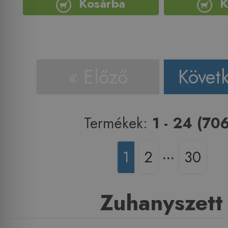
Kosárba
K
« Előző
Követ
Termékek:
1 - 24 (706
1
2
‧‧‧
30
Zuhanyszett