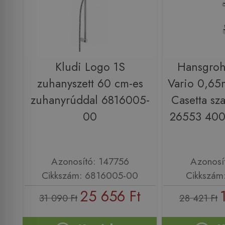
Kludi Logo 1S
Hansgroh
zuhanyszett 60 cm-es
Vario 0,65
zuhanyrúddal 6816005-
Casetta sz
00
26553 400
Azonosító: 147756
Azonosí
Cikkszám: 6816005-00
Cikkszám
25 656 Ft
31 090 Ft
28 421 Ft