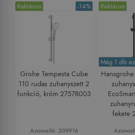
Raktáron
-14%
Raktáron
Még 1 db ez
Grohe Tempesta Cube
Hansgrohe 
110 rudas zuhanyszett 2
zuhanys
funkció, króm 27578003
EcoSmart
zuhanyr
fekete
Azonosító: 209916
Azonosí