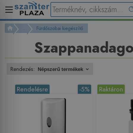
...
Fürdőszobai kiegészítő
Szappanadago
Rendezés:
Rendelésre
-5%
Raktáron