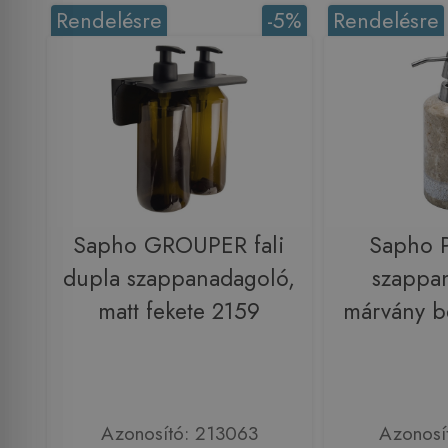
Rendelésre
-5%
Rendelésre
Sapho GROUPER fali
Sapho 
dupla szappanadagoló,
szappa
matt fekete 2159
márvány b
Azonosító: 213063
Azonosí