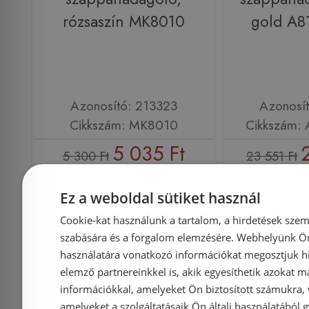
rózsaszín MK8010
gold A
Azonosító: 213323
Azonosí
Cikkszám: MK8010
Cikkszám:
5 035 Ft
5 300 Ft
23 551 Ft
Kosárba
K
Ez a weboldal sütiket használ
Cookie-kat használunk a tartalom, a hirdetések szem
szabására és a forgalom elemzésére. Webhelyünk Ön 
Raktáron
-12%
Rendelésre
használatára vonatkozó információkat megosztjuk hi
elemző partnereinkkel is, akik egyesíthetik azokat m
információkkal, amelyeket Ön biztosított számukra,
amelyeket a szolgáltatásaik Ön általi használatából g