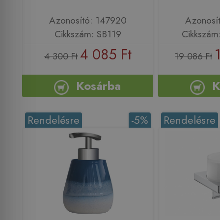
Azonosító: 147920
Azonosí
Cikkszám: SB119
Cikkszám
4 085 Ft
4 300 Ft
19 086 Ft
Kosárba
K
Rendelésre
-5%
Rendelésre