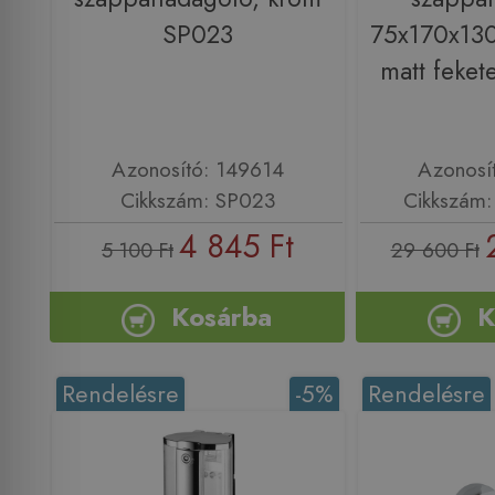
SP023
75x170x13
matt feke
Azonosító: 149614
Azonosí
Cikkszám: SP023
Cikkszám
4 845 Ft
5 100 Ft
29 600 Ft
Kosárba
K
Rendelésre
-5%
Rendelésre