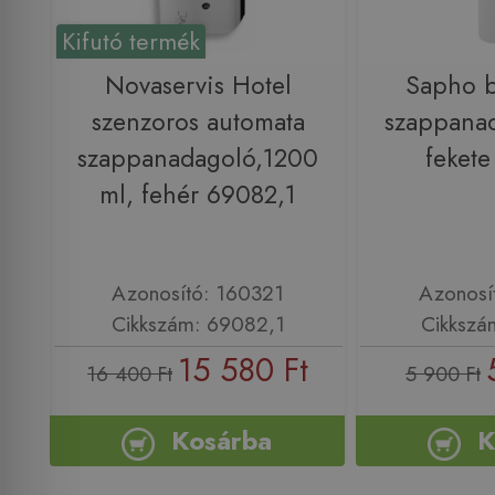
Kifutó termék
Novaservis Hotel
Sapho b
szenzoros automata
szappanad
szappanadagoló,1200
feket
ml, fehér 69082,1
Azonosító: 160321
Azonosí
Cikkszám: 69082,1
Cikkszá
15 580 Ft
16 400 Ft
5 900 Ft
Kosárba
K