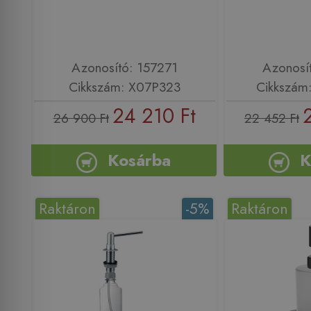
Azonosító: 157271
Azonosí
Cikkszám: X07P323
Cikkszám
24 210 Ft
26 900 Ft
22 452 Ft
Kosárba
K
Raktáron
-5%
Raktáron