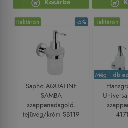
Kosárba
K
Raktáron
-5%
Raktáron
Még 1 db ez
Sapho AQUALINE
Hansgr
SAMBA
Universa
szappanadagoló,
szappa
tejüveg/króm SB119
417