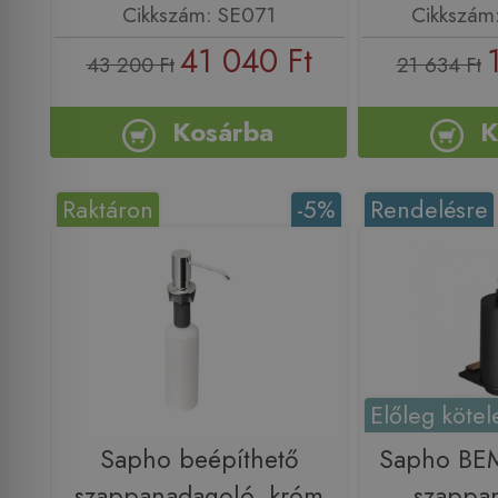
Cikkszám: SE071
Cikkszám
41 040 Ft
43 200 Ft
21 634 Ft
Kosárba
K
Raktáron
-5%
Rendelésre
Előleg kötel
Sapho beépíthető
Sapho BE
szappanadagoló, króm
szappa