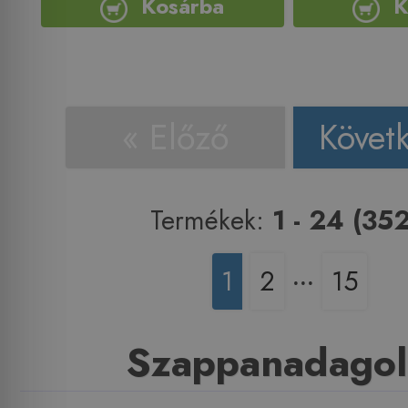
Kosárba
K
« Előző
Követ
Termékek:
1 - 24 (352
1
2
‧‧‧
15
Szappanadago