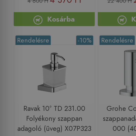
4 600 Ft
22 400 Ft
Kosárba
K
Rendelésre
-10%
Rendelésre
Ravak 10° TD 231.00
Grohe Co
Folyékony szappan
szappanad
adagoló (üveg) X07P323
000 (4