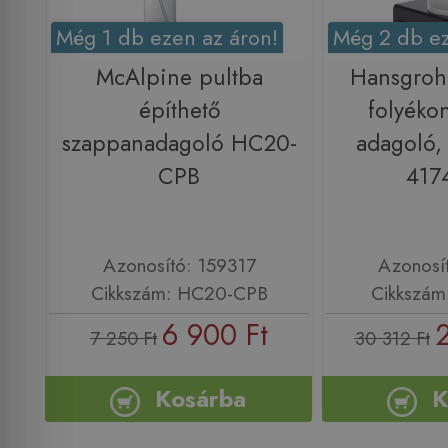
Még 1 db ezen az áron!
Még 2 db ez
McAlpine pultba
Hansgroh
építhető
folyéko
szappanadagoló HC20-
adagoló, 
CPB
417
Azonosító: 159317
Azonosí
Cikkszám: HC20-CPB
Cikkszám
6 900 Ft
7 250 Ft
30 312 Ft
Kosárba
K