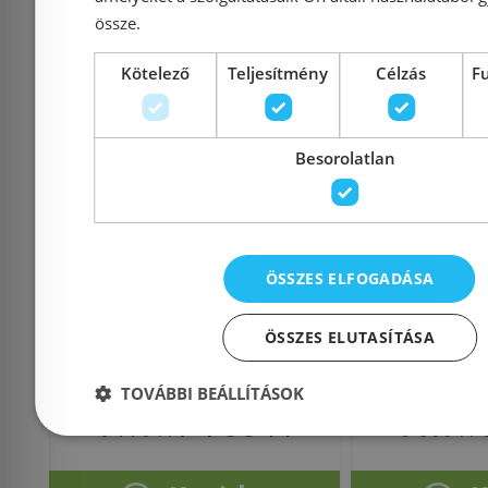
össze.
Kötelező
Teljesítmény
Célzás
F
Még 1 db ezen az áron!
Grohe Essentials
Sapho 
Besorolatlan
szappanadagoló 40394
NERO szap
001 (40394001)
350ml, f
ÖSSZES ELFOGADÁSA
ÖSSZES ELUTASÍTÁSA
Azonosító: 159722
Azonosí
Cikkszám: 40394001
Cikksz
TOVÁBBI BEÁLLÍTÁSOK
7 900 Ft
8 998 Ft
3 600 Ft