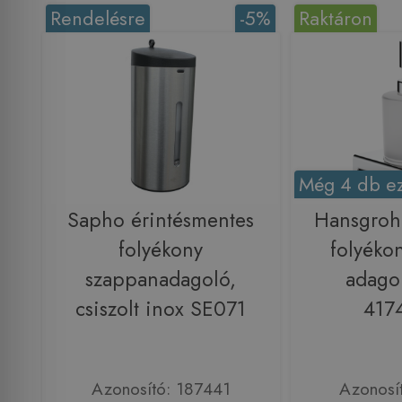
Rendelésre
-5%
Raktáron
Még 4 db ez
Sapho érintésmentes
Hansgroh
folyékony
folyéko
szappanadagoló,
adago
csiszolt inox SE071
417
Azonosító: 187441
Azonosí