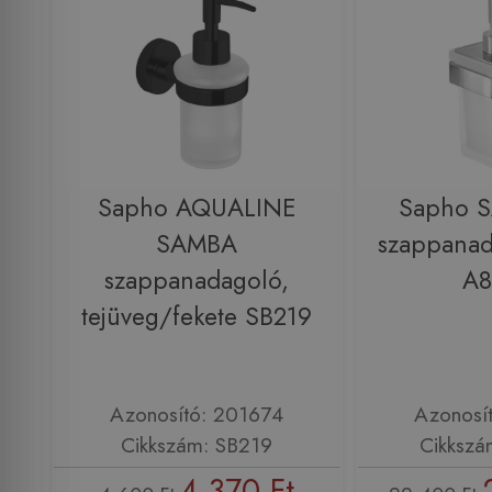
Sapho AQUALINE
Sapho S
SAMBA
szappanad
szappanadagoló,
A8
tejüveg/fekete SB219
Azonosító: 201674
Azonosí
Cikkszám: SB219
Cikkszá
4 370 Ft