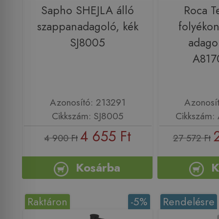
Sapho SHEJLA álló
Roca T
szappanadagoló, kék
folyéko
SJ8005
adago
A817
Azonosító: 213291
Azonosí
Cikkszám: SJ8005
Cikkszám:
4 655 Ft
4 900 Ft
27 572 Ft
Kosárba
K
Raktáron
-5%
Rendelésre