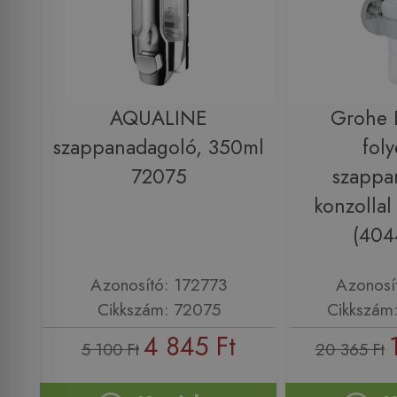
AQUALINE
Grohe E
szappanadagoló, 350ml
fol
72075
szappa
konzolla
(404
Azonosító: 172773
Azonosí
Cikkszám: 72075
Cikkszám
4 845 Ft
5 100 Ft
20 365 Ft