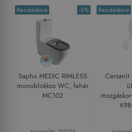
Rendelésre
-5%
Rendelésre
Sapho MEDIC RIMLESS
Cersanit
monoblokkos WC, fehér
ü
MC102
mozgáskorl
K98
Azonosító: 212116
Azonosí