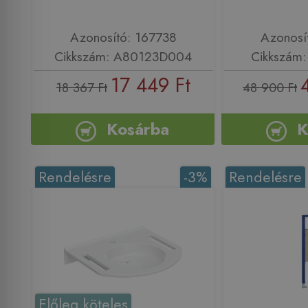
Azonosító: 167738
Azonosí
Cikkszám: A80123D004
Cikkszám
17 449 Ft
18 367 Ft
48 900 Ft
Kosárba
K
Rendelésre
-3%
Rendelésre
Előleg köteles