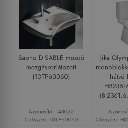
Sapho DISABLE mosdó
Jika Olym
mozgáskorlátozott
monoblokko
(10TP60060)
hátsó 
H82361
(8.2361.6
Azonosító: 143022
Azonosí
Cikkszám: 10TP60060
Cikkszám: H