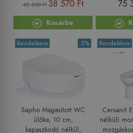
38 570 Ft
75 
40 600 Ft
Kosárba
K
Rendelésre
-5%
Rendelésre
Sapho Magasított WC
Cersanit 
ülőke, 10 cm,
nélküli mo
kapaszkodó nélkül,
mozgáskorl