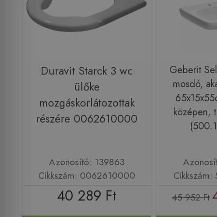
Duravit Starck 3 wc
Geberit Se
mosdó, ak
ülőke
65x15x55c
mozgáskorlátozottak
középen, tú
részére 0062610000
(500.1
Azonosító: 139863
Azonosí
Cikkszám: 0062610000
Cikkszám: 
40 289 Ft
45 952 Ft