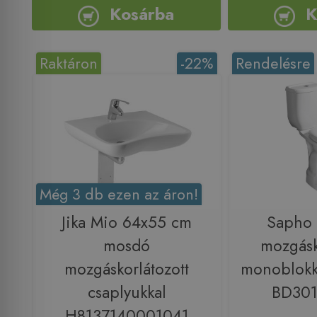
Kosárba
K
Raktáron
-22%
Rendelésre
Még 3 db ezen az áron!
Jika Mio 64x55 cm
Sapho
mosdó
mozgásk
mozgáskorlátozott
monoblokk
csaplyukkal
BD301
H8137140001041