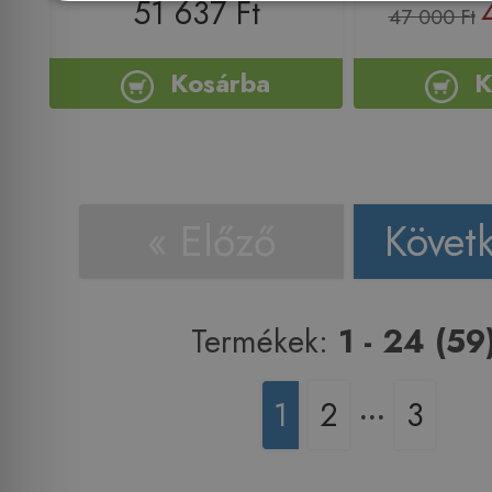
51 637 Ft
47 000 Ft
Kosárba
K
« Előző
Követ
Termékek:
1 - 24 (59
1
2
‧‧‧
3