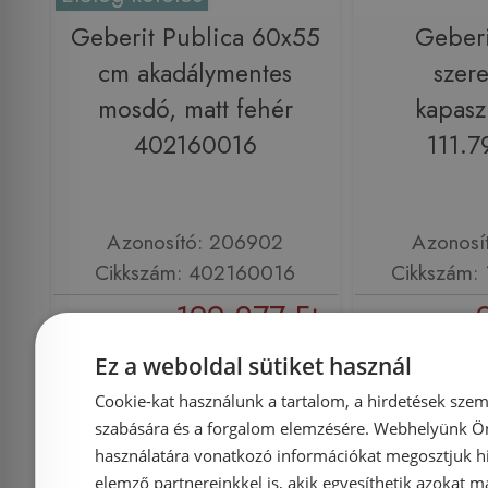
Geberit Publica 60x55
Geberi
cm akadálymentes
szer
mosdó, matt fehér
kapas
402160016
111.7
Azonosító: 206902
Azonosí
Cikkszám: 402160016
Cikkszám: 
199 277 Ft
205 440 Ft
95 720 Ft
Ez a weboldal sütiket használ
Kosárba
K
Cookie-kat használunk a tartalom, a hirdetések szem
szabására és a forgalom elemzésére. Webhelyünk Ön 
használatára vonatkozó információkat megosztjuk hi
Rendelésre
Rendelésre
elemző partnereinkkel is, akik egyesíthetik azokat m