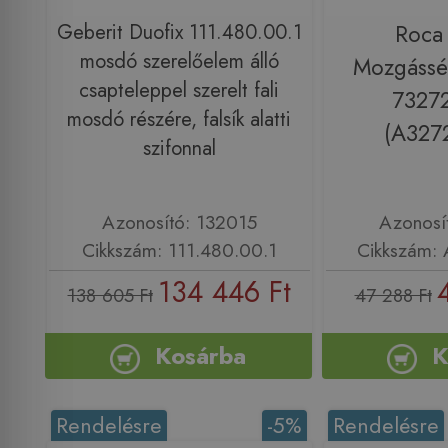
Geberit Duofix 111.480.00.1
Roca
mosdó szerelőelem álló
Mozgássé
csapteleppel szerelt fali
7327
mosdó részére, falsík alatti
(A327
szifonnal
Azonosító: 132015
Azonosí
Cikkszám: 111.480.00.1
Cikkszám:
134 446 Ft
138 605 Ft
47 288 Ft
Kosárba
K
Rendelésre
-5%
Rendelésre