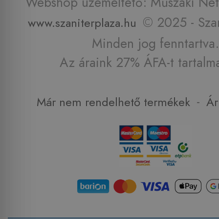
Webshop üzemeltető: Műszaki Net 
© 2025 - Szan
www.szaniterplaza.hu
Minden jog fenntartva.
Az áraink 27% ÁFA-t tartalm
-
Már nem rendelhető termékek
Ár