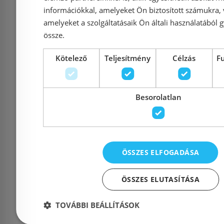
információkkal, amelyeket Ön biztosított számukra,
amelyeket a szolgáltatásaik Ön általi használatából g
össze.
Kötelező
Teljesítmény
Célzás
F
Besorolatlan
Duravit D-Code lassú
Sapho 
záródású wc ülőke
kerám
mozgáskorlátozott wc-
mozgásko
hez 0060390000
részére, 
ÖSSZES ELFOGADÁSA
ÖSSZES ELUTASÍTÁSA
Azonosító: 139805
Azonosí
TOVÁBBI BEÁLLÍTÁSOK
Cikkszám: 0060390000
Cikksz