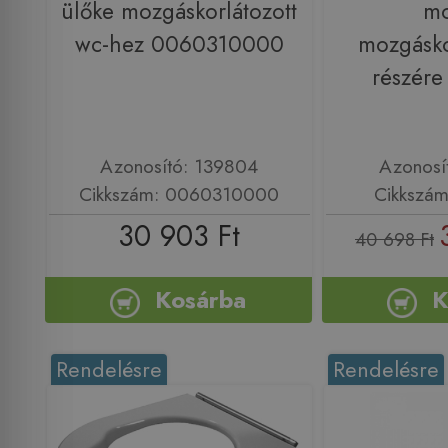
ülőke mozgáskorlátozott
m
wc-hez 0060310000
mozgásko
részére
Azonosító: 139804
Azonosí
Cikkszám: 0060310000
Cikkszám
30 903 Ft
40 698 Ft
Kosárba
K
Rendelésre
Rendelésre