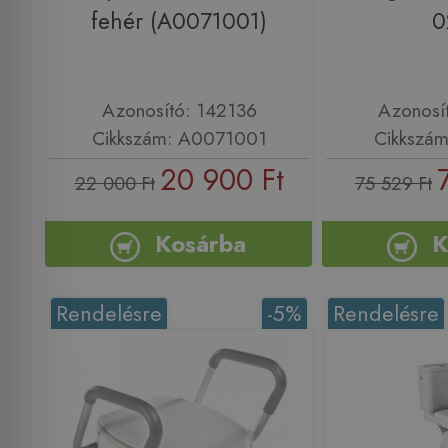
fehér (A0071001)
0
Azonosító: 142136
Azonosí
Cikkszám: A0071001
Cikkszám
20 900 Ft
22 000 Ft
75 529 Ft
Kosárba
K
Rendelésre
-5%
Rendelésre