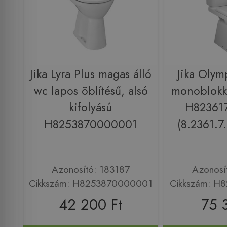
Jika Lyra Plus magas álló
Jika Olym
wc lapos öblítésű, alsó
monoblokk
kifolyású
H82361
H8253870000001
(8.2361.7
Azonosító: 183187
Azonosí
Cikkszám: H8253870000001
Cikkszám: H
42 200 Ft
75 