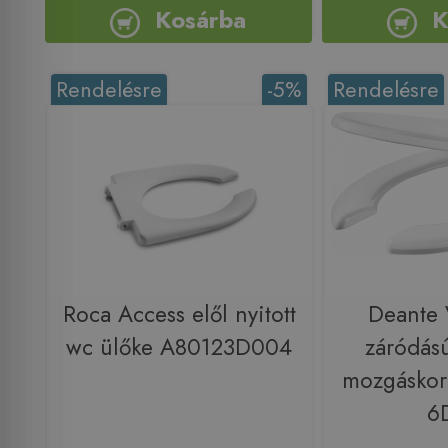
Kosárba
K
Rendelésre
-5%
Rendelésre
Roca Access elől nyitott
Deante V
wc ülőke A80123D004
záródás
mozgáskor
6