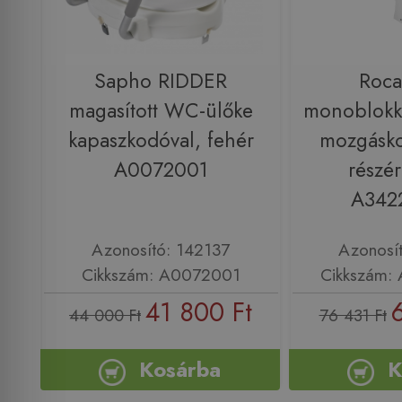
Sapho RIDDER
Roca
magasított WC-ülőke
monoblokk
kapaszkodóval, fehér
mozgásko
A0072001
részér
A342
Azonosító: 142137
Azonosí
Cikkszám: A0072001
Cikkszám:
41 800 Ft
44 000 Ft
76 431 Ft
Kosárba
K