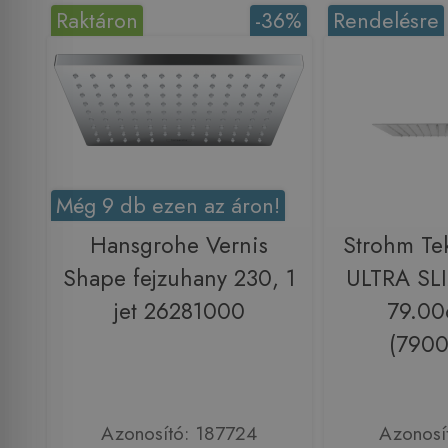
Raktáron
-36%
Rendelésre
Még 9 db ezen az áron!
Hansgrohe Vernis
Strohm Te
Shape fejzuhany 230, 1
ULTRA SLI
jet 26281000
79.00
(790
Azonosító: 187724
Azonosí