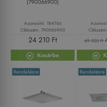
(790066900)
Azonosító: 184766
Azonosí
Cikkszám: 790066900
Cikkszám
24 210 Ft
69 020 Ft
Kosárba
K
Rendelésre
Rendelésre