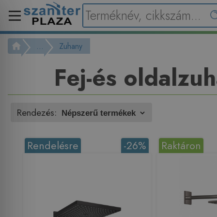
...
Zuhany
Fej-és oldalzu
Rendezés:
Rendelésre
-26%
Raktáron