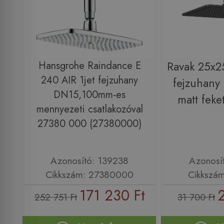
Hansgrohe Raindance E
Ravak 25x2
240 AIR 1jet fejzuhany
fejzuhany
DN15,100mm-es
matt fek
mennyezeti csatlakozóval
27380 000 (27380000)
Azonosító: 139238
Azonosí
Cikkszám: 27380000
Cikkszá
171 230 Ft
252 751 Ft
31 700 Ft