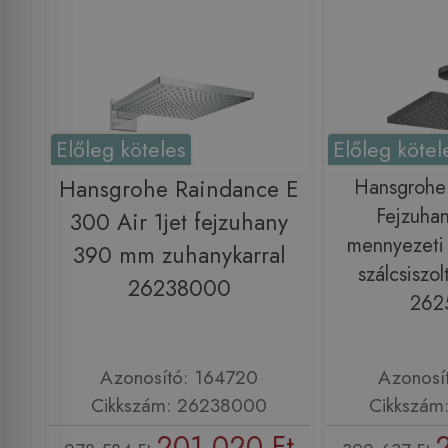
Előleg köteles
Előleg kötel
Hansgrohe Raindance E
Hansgrohe
Fejzuhan
300 Air 1jet fejzuhany
mennyezeti 
390 mm zuhanykarral
szálcsiszol
26238000
262
Azonosító: 164720
Azonosí
Cikkszám: 26238000
Cikkszám
201 020 Ft