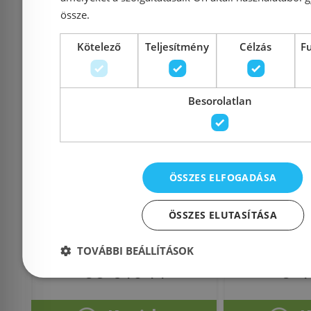
össze.
Kötelező
Teljesítmény
Célzás
F
Strohm Teka SPA1 300
Mofém zuh
Besorolatlan
ULTRA SLIM zuhanyfej
00
79.006.67.00
(790066700)
ÖSSZES ELFOGADÁSA
ÖSSZES ELUTASÍTÁSA
Azonosító: 151657
Azonosí
Cikkszám: 790066700
Cikkszám:
TOVÁBBI BEÁLLÍTÁSOK
36 810 Ft
3 4