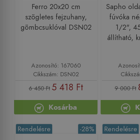
Ferro 20x20 cm
Sapho olda
szögletes fejzuhany,
fúvóka né
gömbcsuklóval DSN02
1/2", 
állítható,
Azonosító: 167060
Azonosí
Cikkszám: DSN02
Cikksz
5 418 Ft
6 450 Ft
9 000 Ft
Kosárba
K
Rendelésre
-28%
Rendelésre