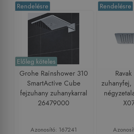
Rendelésre
Rendelésre
Előleg köteles
Grohe Rainshower 310
Ravak 
SmartActive Cube
zuhanyfej,
fejzuhany zuhanykarral
négyzetal
26479000
X0
Azonosító: 167241
Azonosí