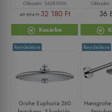
Cikkszám: 26281000
Cikkszám
32 180 Ft
36 
49 894 Ft
Kosárba
K
Rendelésre
Rendelésre
Grohe Euphoria 260
Hansgrohe
fejzuhany, 3 funkciós,
Fejzuhan