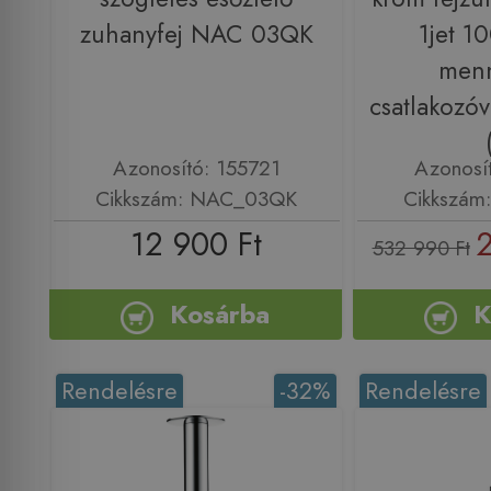
zuhanyfej NAC 03QK
1jet 1
menn
csatlakozó
Azonosító: 155721
Azonosí
Cikkszám: NAC_03QK
Cikkszám
12 900 Ft
2
532 990 Ft
Kosárba
K
Rendelésre
-32%
Rendelésre