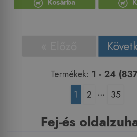
Kosárba
K
« Előző
Követ
Termékek:
1 - 24 (837
1
2
‧‧‧
35
Fej-és oldalzuh