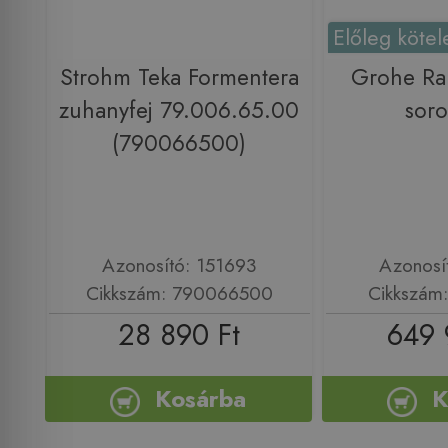
Előleg kötel
Strohm Teka Formentera
Grohe Ra
zuhanyfej 79.006.65.00
soro
(790066500)
Azonosító: 151693
Azonosí
Cikkszám: 790066500
Cikkszám
28 890 Ft
649 
Kosárba
K