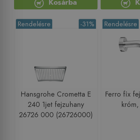
Kosárba
K
Rendelésre
-31%
Rendelésre
Hansgrohe Crometta E
Ferro fix fe
240 1jet fejzuhany
króm
26726 000 (26726000)