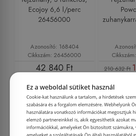
Ecojoy 6,6 l/perc
Powd
26456000
zuhanykar
Azonosító: 168404
Azonosí
Cikkszám: 26456000
Cikkszám
42 840 Ft
1
210 632 Ft
Kosárba
K
Ez a weboldal sütiket használ
Cookie-kat használunk a tartalom, a hirdetések szem
szabására és a forgalom elemzésére. Webhelyünk Ön 
Rendelésre
Raktáron
használatára vonatkozó információkat megosztjuk hi
elemző partnereinkkel is, akik egyesíthetik azokat m
információkkal, amelyeket Ön biztosított számukra,
amelyeket a szolgáltatásaik Ön általi használatából g