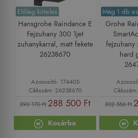
Előleg köteles
Még 1 db ez
Hansgrohe Raindance E
Grohe Rai
Fejzuhany 300 1jet
SmartAc
zuhanykarral, matt fekete
fejzuhany 
26238670
hard 
264
Azonosító: 174405
Azonosí
Cikkszám: 26238670
Cikkszám
288 500 Ft
2
390 170 Ft
302 556 Ft
Kosárba
K