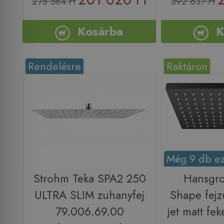
278 584 Ft
392 637 Ft
Kosárba
K
Rendelésre
Raktáron
Még 9 db ez
Strohm Teka SPA2 250
Hansgro
ULTRA SLIM zuhanyfej
Shape fejz
79.006.69.00
jet matt fe