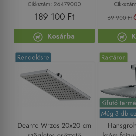
Cikkszám: 26479000
Cikkszá
189 100 Ft
69 900 Ft
Kosárba
K
Rendelésre
Raktáron
Kifutó term
Még 3 db ez
Deante Wrzos 20x20 cm
Hansgroh
szögletes esőztető
króm fejzu