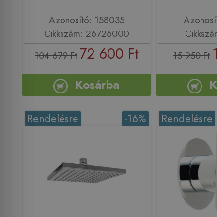
Azonosító: 158035
Azonosí
Cikkszám: 26726000
Cikksz
72 600 Ft
104 679 Ft
15 950 Ft
Kosárba
K
Rendelésre
-16%
Rendelésre