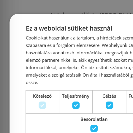
Házhozszállítás (1900 Ft-tó
Ez a weboldal sütiket használ
Fizetés
Cookie-kat használunk a tartalom, a hirdetések szem
szabására és a forgalom elemzésére. Webhelyünk Ön 
használatára vonatkozó információkat megosztjuk hi
Kapcsolat
elemző partnereinkkel is, akik egyesíthetik azokat m
információkkal, amelyeket Ön biztosított számukra,
Adatvédelmi tájékoztató
amelyeket a szolgáltatásaik Ön általi használatából g
össze.
Általános Szerződési Feltételek
Kötelező
Teljesítmény
Célzás
F
Impresszum
Besorolatlan