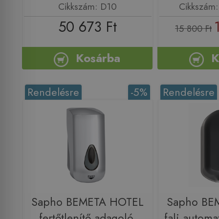
Cikkszám: D10
Cikkszám
50 673 Ft
15 800 Ft
Kosárba
K
Rendelésre
-5%
Rendelésre
Sapho BEMETA HOTEL
Sapho BE
fertőtlenítő adagoló,
fali automat