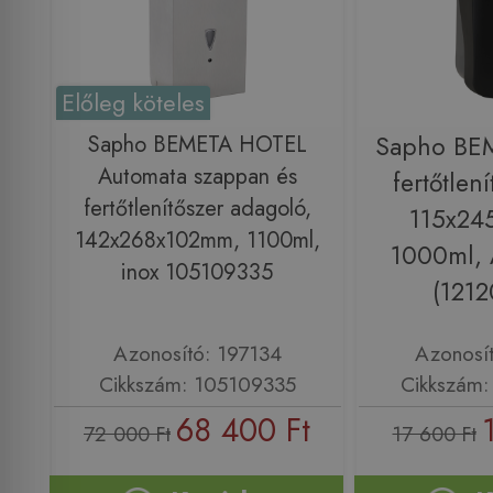
Előleg köteles
Sapho BEMETA HOTEL
Sapho BE
Automata szappan és
fertőtlen
fertőtlenítőszer adagoló,
115x24
142x268x102mm, 1100ml,
1000ml, 
inox 105109335
(121
Azonosító: 197134
Azonosí
Cikkszám: 105109335
Cikkszám
68 400 Ft
72 000 Ft
17 600 Ft