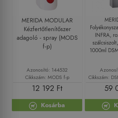
MERIDA MODULAR
MERI
Folyékonysz
Kézfertőtlenítőszer
INFRA, ro
adagoló - spray (MODS
szálcsiszolt
f-p)
1000ml DS
Azonosító: 144532
Azonosí
Cikkszám: MODS f-p
Cikkszám: D
12 192 Ft
59 
Kosárba
K