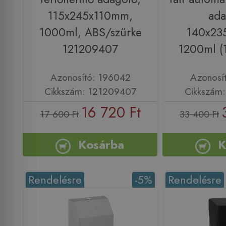
115x245x110mm,
ada
1000ml, ABS/szürke
140x23
121209407
1200ml (
Azonosító: 196042
Azonosí
Cikkszám: 121209407
Cikkszám
16 720 Ft
17 600 Ft
33 400 Ft
Kosárba
K
Rendelésre
-5%
Rendelésre