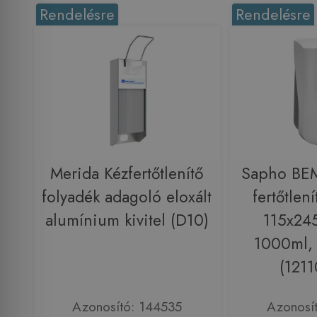
Rendelésre
Rendelésre
Merida Kézfertőtlenítő
Sapho BE
folyadék adagoló eloxált
fertőtlen
alumínium kivitel (D10)
115x24
1000ml,
(121
Azonosító: 144535
Azonosí