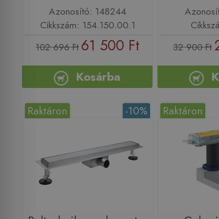
Azonosító: 148244
Azonosí
Cikkszám: 154.150.00.1
Cikksz
61 500 Ft
102 696 Ft
32 900 Ft
Kosárba
K
Raktáron
-10%
Raktáron