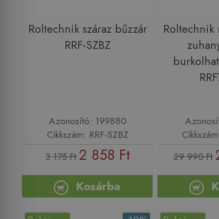
Roltechnik száraz bűzzár
Roltechnik
RRF-SZBZ
zuhany
burkolha
RRF
Azonosító: 199880
Azonosí
Cikkszám: RRF-SZBZ
Cikkszám
2 858 Ft
3 175 Ft
29 990 Ft
Kosárba
K