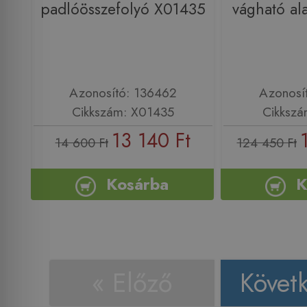
padlóösszefolyó X01435
vágható al
Azonosító: 136462
Azonosí
Cikkszám: X01435
Cikkszá
13 140 Ft
14 600 Ft
124 450 Ft
Kosárba
K
« Előző
Követ