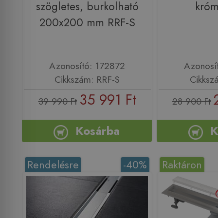
szögletes, burkolható
kró
200x200 mm RRF-S
Azonosító: 172872
Azonosí
Cikkszám: RRF-S
Cikksz
35 991 Ft
39 990 Ft
28 900 Ft
Kosárba
K
Rendelésre
-40%
Raktáron