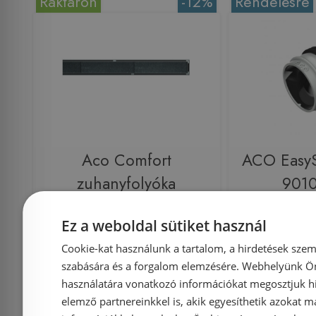
Raktáron
-12%
Rendelésre
Aco Comfort
ACO Easy
zuhanyfolyóka
9010
burkolható rács 785 mm
Ez a weboldal sütiket használ
(9010.88.83)
Cookie-kat használunk a tartalom, a hirdetések szem
szabására és a forgalom elemzésére. Webhelyünk Ön 
használatára vonatkozó információkat megosztjuk hi
Azonosító: 126663
Azonosí
elemző partnereinkkel is, akik egyesíthetik azokat m
Cikkszám: 9010.88.83
Cikkszám: