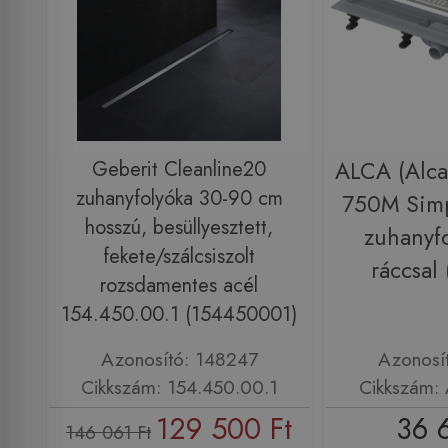
Geberit Cleanline20
ALCA (Alca
zuhanyfolyóka 30-90 cm
750M Sim
hosszú, besüllyesztett,
zuhanyf
fekete/szálcsiszolt
ráccsal
rozsdamentes acél
154.450.00.1 (154450001)
Azonosító: 148247
Azonosí
Cikkszám: 154.450.00.1
Cikkszám:
129 500 Ft
36 
146 061 Ft