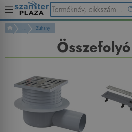
...
Zuhany
Összefolyó