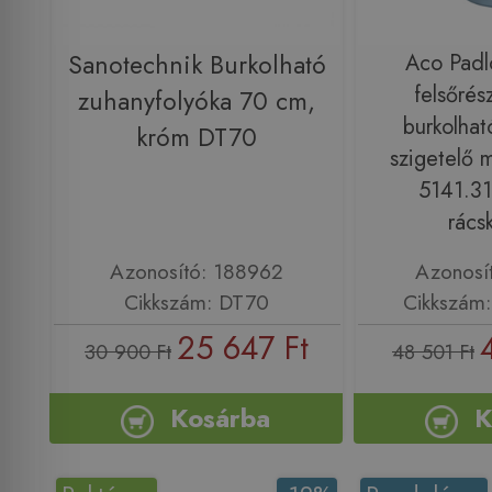
Sanotechnik Burkolható
Aco Padl
felsőrés
zuhanyfolyóka 70 cm,
burkolhat
króm DT70
szigetelő 
5141.31
rácsk
Azonosító: 188962
Azonosí
Cikkszám: DT70
Cikkszám:
25 647 Ft
30 900 Ft
48 501 Ft
Kosárba
K