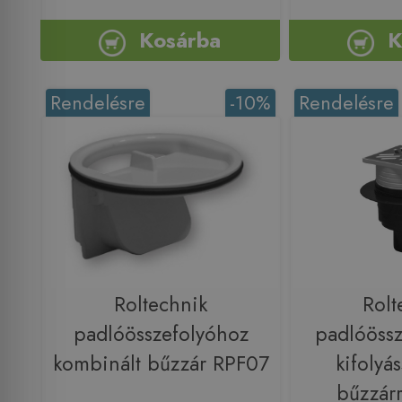
Kosárba
K
Rendelésre
-10%
Rendelésre
Roltechnik
Rolt
padlóösszefolyóhoz
padlóössz
kombinált bűzzár RPF07
kifolyás
bűzzár