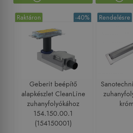
Raktáron
-40%
Rendelésre
Geberit beépítő
Sanotechni
alapkészlet CleanLine
zuhanyfol
zuhanyfolyókához
kró
154.150.00.1
(154150001)