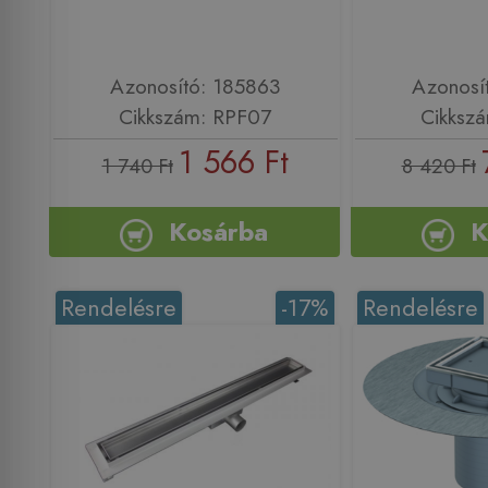
Azonosító: 185863
Azonosí
Cikkszám: RPF07
Cikksz
1 566 Ft
1 740 Ft
8 420 Ft
Kosárba
K
Rendelésre
-17%
Rendelésre