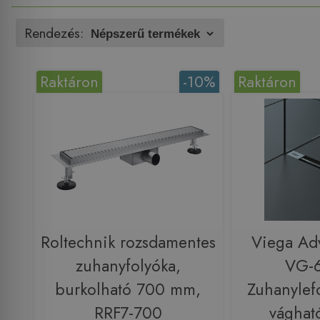
Rendezés:
Raktáron
-10%
Raktáron
Roltechnik rozsdamentes
Viega Adv
zuhanyfolyóka,
VG-
burkolható 700 mm,
Zuhanylef
RRF7-700
vágható