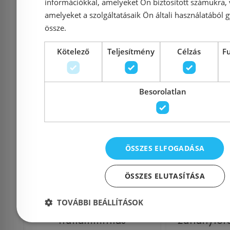
információkkal, amelyeket Ön biztosított számukra,
23 492 Ft
amelyeket a szolgáltatásaik Ön általi használatából g
26 695 Ft
6 071 Ft
össze.
Kosárba
K
Kötelező
Teljesítmény
Célzás
F
Raktáron
-10%
Rendelésre
Besorolatlan
ÖSSZES ELFOGADÁSA
ÖSSZES ELUTASÍTÁSA
Ravak SN501
Viega Adv
TOVÁBBI BEÁLLÍTÁSOK
hullámmintás
zuhanylef