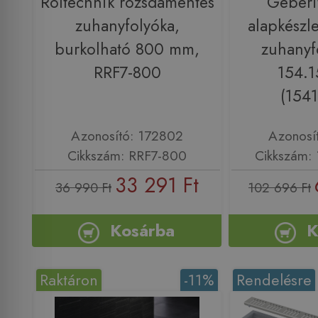
Roltechnik rozsdamentes
Geberi
zuhanyfolyóka,
alapkészl
burkolható 800 mm,
zuhanyf
RRF7-800
154.1
(154
Azonosító: 172802
Azonosí
Cikkszám: RRF7-800
Cikkszám: 
33 291 Ft
36 990 Ft
102 696 Ft
Kosárba
K
Raktáron
-11%
Rendelésre