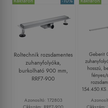
Raktáron
-10%
Raktáron
Roltechnik rozsdamentes
Geberit 
zuhanyfoly
zuhanyfolyóka,
hosszú, be
burkolható 900 mm,
fényes/s
RRF7-900
rozsdam
154.450.KS.
Azonosító: 172803
Azonosí
Cikkszám: RRF7-900
Cikkszám: 