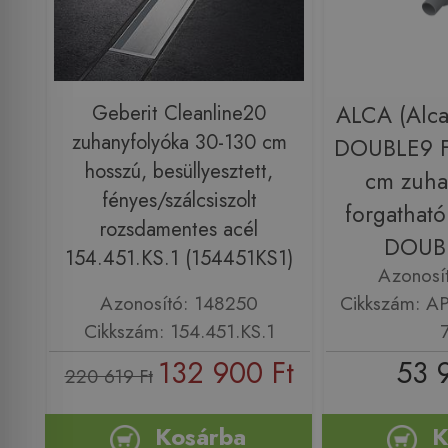
Geberit Cleanline20
ALCA (Alca
zuhanyfolyóka 30-130 cm
DOUBLE9 F
hosszú, besüllyesztett,
cm zuha
fényes/szálcsiszolt
forgatható
rozsdamentes acél
DOUB
154.451.KS.1 (154451KS1)
Azonosí
Azonosító: 148250
Cikkszám: A
Cikkszám: 154.451.KS.1
132 900 Ft
53 
220 619 Ft
Kosárba
K