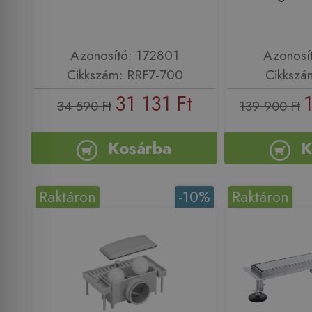
Azonosító: 172801
Azonosí
Cikkszám: RRF7-700
Cikkszá
31 131 Ft
34 590 Ft
139 900 Ft
Kosárba
K
Raktáron
-10%
Raktáron