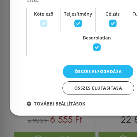
Kötelező
Teljesítmény
Célzás
F
Besorolatlan
M-Acryl Active Clean
Duravit 
tisztítóhab adagoló
speciális 
(15402)
0050
ÖSSZES ELFOGADÁSA
ÖSSZES ELUTASÍTÁSA
Azonosító: 161035
Azonosí
TOVÁBBI BEÁLLÍTÁSOK
Cikkszám: 15402
Cikkszám:
6 555 Ft
22 
6 900 Ft