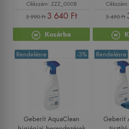
Cikkszám: ZZZ_000B
Cikkszám
3 640 Ft
3 990 Ft
3 490 Ft
Kosárba
K
Rendelésre
-3%
Rendelésre
Geberit AquaClean
Geberit
higiéniai berendezések
tisztító