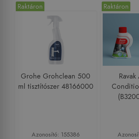
Raktáron
Raktáron
Grohe Grohclean 500
Ravak 
ml tisztítószer 48166000
Conditi
(B320
Azonosító: 155386
Azonosí