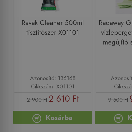
Ravak Cleaner 500ml
Radaway Gl
tisztítószer X01101
vízleperge
megújító 
Azonosító: 136168
Azonosí
Cikkszám: X01101
Cikksz
2 610 Ft
2 900 Ft
9 500 Ft
Kosárba
K