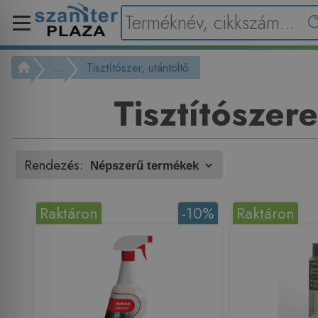
...
Tisztítószer, utántöltő
Tisztítószer
Rendezés:
Raktáron
-10%
Raktáron