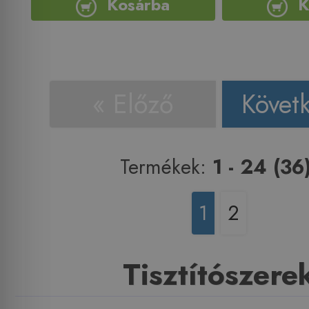
Kosárba
K
« Előző
Követ
Termékek:
1 - 24 (36
1
2
Tisztítószere