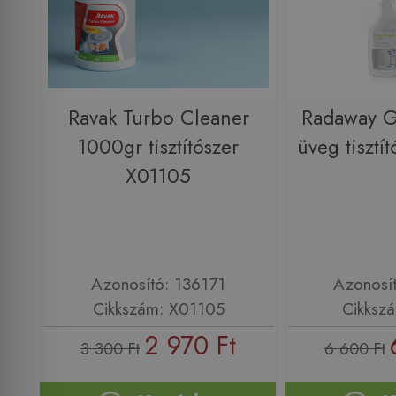
Ravak Turbo Cleaner
Radaway G
1000gr tisztítószer
üveg tisztí
X01105
Azonosító: 136171
Azonosí
Cikkszám: X01105
Cikksz
2 970 Ft
3 300 Ft
6 600 Ft