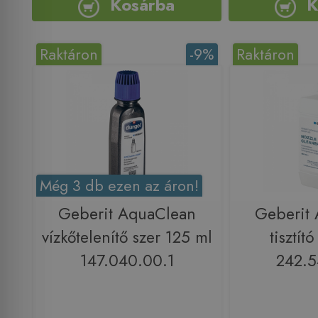
Kosárba
K
Raktáron
-9%
Raktáron
Még 3 db ezen az áron!
Geberit AquaClean
Geberit
vízkőtelenítő szer 125 ml
tisztít
147.040.00.1
242.5