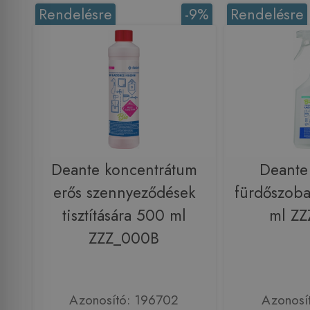
Rendelésre
-9%
Rendelésre
Deante koncentrátum
Deante 
erős szennyeződések
fürdőszobai
tisztítására 500 ml
ml Z
ZZZ_000B
Azonosító: 196702
Azonosí