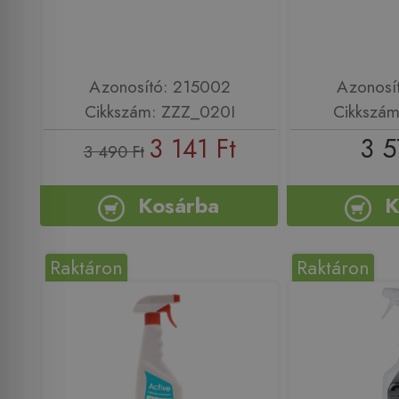
Azonosító: 215002
Azonosí
Cikkszám: ZZZ_020I
Cikkszá
3 141 Ft
3 5
3 490 Ft
Kosárba
K
Raktáron
Raktáron