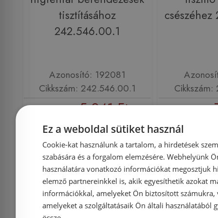
tisztításához
csészéhez 
242.546.00.1
Azonosító: 192081
Azonosí
Cikkszám: 242.546.00.1
Cikkszám: 
5 041 Ft
5 197 Ft
7 973 Ft
Ez a weboldal sütiket használ
Kosárba
K
Cookie-kat használunk a tartalom, a hirdetések szem
szabására és a forgalom elemzésére. Webhelyünk Ön 
használatára vonatkozó információkat megosztjuk hi
Rendelésre
-5%
Rendelésre
elemző partnereinkkel is, akik egyesíthetik azokat m
információkkal, amelyeket Ön biztosított számukra,
amelyeket a szolgáltatásaik Ön általi használatából g
össze.