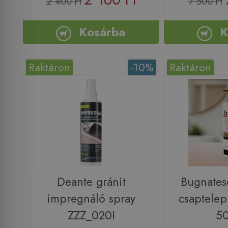
2 400 Ft
7 500 Ft
Kosárba
K
Raktáron
-10%
Raktáron
Deante gránit
Bugnate
impregnáló spray
csaptelep 
ZZZ_020I
5