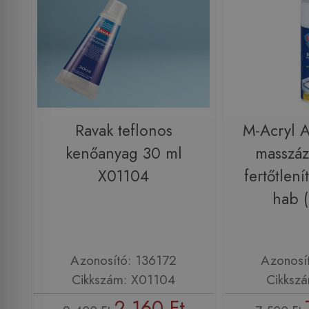
Ravak teflonos
M-Acryl A
kenőanyag 30 ml
masszáz
X01104
fertőtlenít
hab 
Azonosító: 136172
Azonosí
Cikkszám: X01104
Cikksz
2 160 Ft