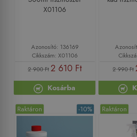
X01106
Azonosító: 136169
Azonosí
Cikkszám: X01106
Cikksz
2 610 Ft
2 900 Ft
2 990 Ft
Kosárba
K
Raktáron
-10%
Raktáron