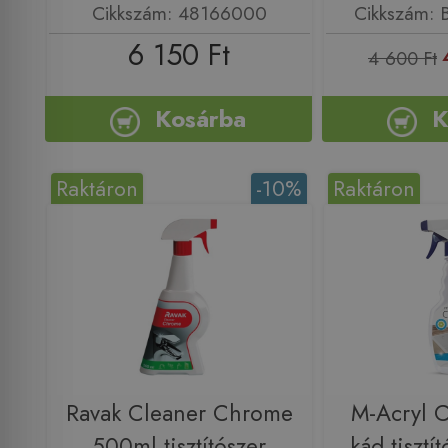
Cikkszám: 48166000
Cikkszám:
6 150 Ft
4 600 Ft
Kosárba
K
Raktáron
-10%
Raktáron
Ravak Cleaner Chrome
M-Acryl C
500ml tisztítószer
kád tisztí