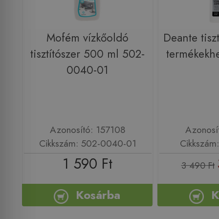
Mofém vízkőoldó
Deante tiszt
tisztítószer 500 ml 502-
termékekh
0040-01
Azonosító: 157108
Azonosí
Cikkszám: 502-0040-01
Cikkszám
1 590 Ft
3 490 Ft
Kosárba
K