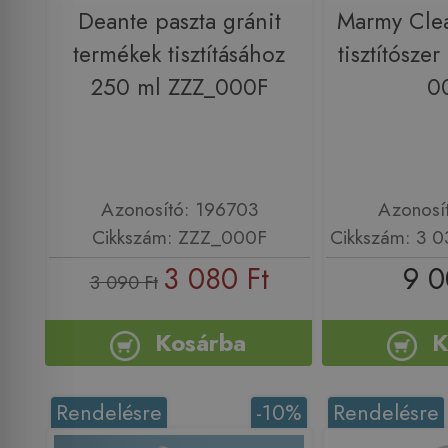
Deante paszta gránit
Marmy Cle
termékek tisztításához
tisztítósze
250 ml ZZZ_000F
0
Azonosító: 196703
Azonosí
Cikkszám: ZZZ_000F
Cikkszám: 3 
3 080 Ft
9 0
3 090 Ft
Kosárba
K
Rendelésre
-10%
Rendelésre