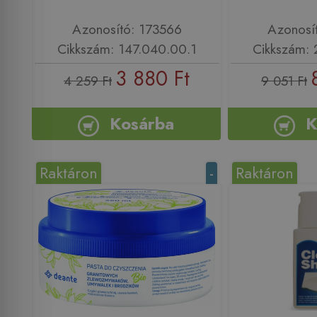
Azonosító: 173566
Azonosí
Cikkszám: 147.040.00.1
Cikkszám: 
3 880 Ft
4 259 Ft
9 051 Ft
Kosárba
K
Raktáron
-
Raktáron