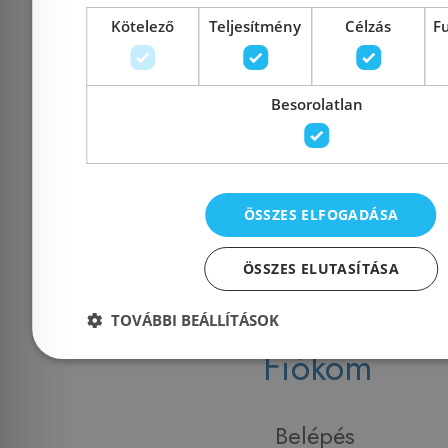
Kötelező
Teljesítmény
Célzás
F
Nyitvatartás:
Hétfő - Péntek: 9-17 :: S
2026. 08.08. ZÁRVA
Besorolatlan
Telefon:
06 20 994 0447
::
06 3
E-mail:
info@szaniterplaza.hu
ÖSSZES ELFOGADÁSA
ÖSSZES ELUTASÍTÁSA
TOVÁBBI BEÁLLÍTÁSOK
Fiókom
Belépés