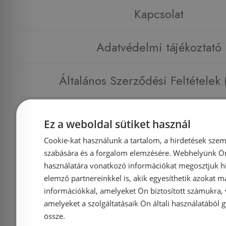
Kapcsolat
Adatvédelmi tájékoztató
Általános Szerződési Feltételek
Impresszum
Ez a weboldal sütiket használ
Cookie-kat használunk a tartalom, a hirdetések szem
szabására és a forgalom elemzésére. Webhelyünk Ön 
használatára vonatkozó információkat megosztjuk hi
Elérhetőségek
elemző partnereinkkel is, akik egyesíthetik azokat m
információkkal, amelyeket Ön biztosított számukra,
amelyeket a szolgáltatásaik Ön általi használatából g
1135 Budapest, Reitter F
Cím:
össze.
56.