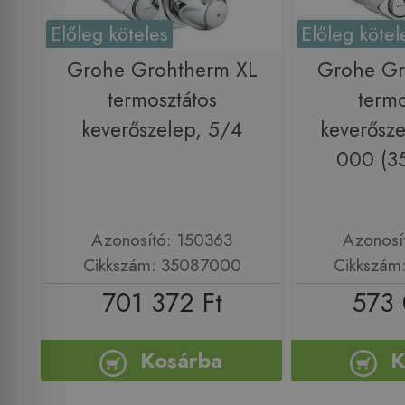
Előleg köteles
Előleg kötel
Grohe Grohtherm XL
Grohe Gr
termosztátos
termo
keverőszelep, 5/4
keverősz
000 (3
Azonosító: 150363
Azonosí
Cikkszám: 35087000
Cikkszám
701 372 Ft
573 
Kosárba
K