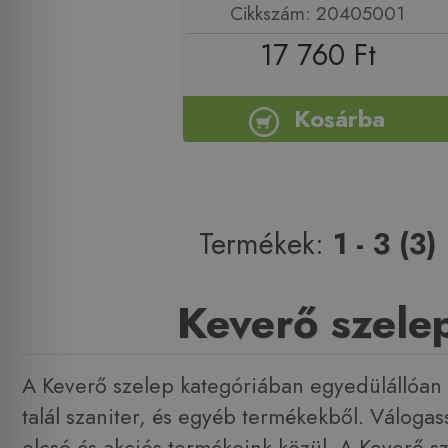
Cikkszám: 20405001
17 760 Ft
Kosárba
Termékek:
1 - 3 (3)
Keverő szele
A Keverő szelep kategóriában egyedülállóan s
talál szaniter, és egyéb termékekből. Váloga
olcsó és akciós termékeink közül. A Keverő 