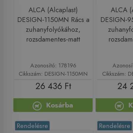
ALCA (Alcaplast)
ALCA (A
DESIGN-1150MN Rács a
DESIGN-9
zuhanyfolyókához,
zuhanyf
rozsdamentes-matt
rozsdam
Azonosító: 178196
Azonosí
Cikkszám: DESIGN-1150MN
Cikkszám: 
26 436 Ft
24 
Kosárba
K
Rendelésre
Rendelésre