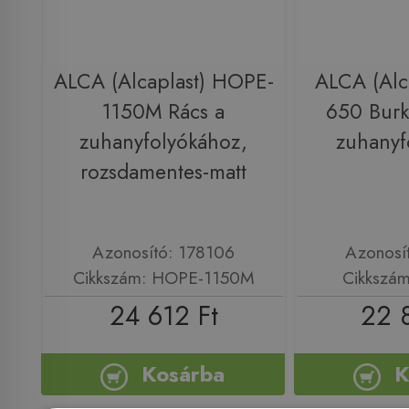
ALCA (Alcaplast) HOPE-
ALCA (Alca
1150M Rács a
650 Burk
zuhanyfolyókához,
zuhanyf
rozsdamentes-matt
Azonosító: 178106
Azonosí
Cikkszám: HOPE-1150M
Cikkszám
24 612 Ft
22 
Kosárba
K