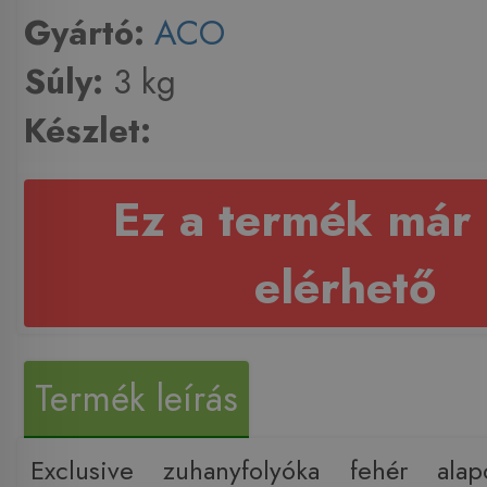
Gyártó:
ACO
Súly:
3 kg
Készlet:
Ez a termék már
elérhető
Termék leírás
Exclusive zuhanyfolyóka fehér alap