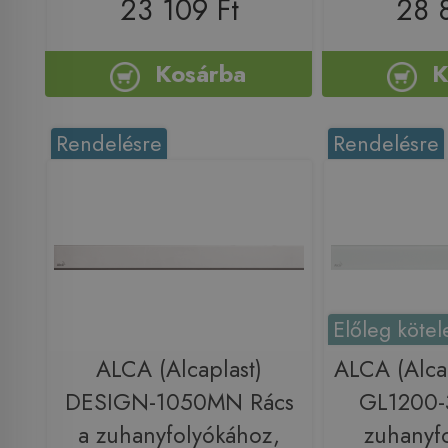
23 109 Ft
28 
Kosárba
K
Rendelésre
Rendelésre
Előleg kötel
ALCA (Alcaplast)
ALCA (Alca
DESIGN-1050MN Rács
GL1200-
a zuhanyfolyókához,
zuhanyf