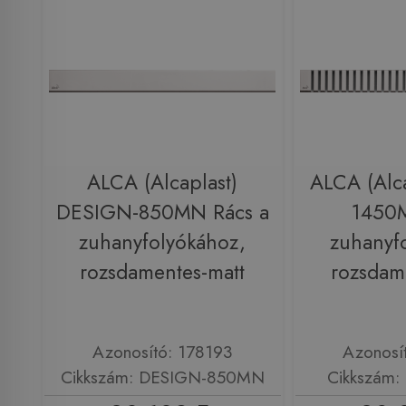
ALCA (Alcaplast)
ALCA (Alca
DESIGN-850MN Rács a
1450M
zuhanyfolyókához,
zuhanyf
rozsdamentes-matt
rozsdam
Azonosító: 178193
Azonosí
Cikkszám: DESIGN-850MN
Cikkszám: