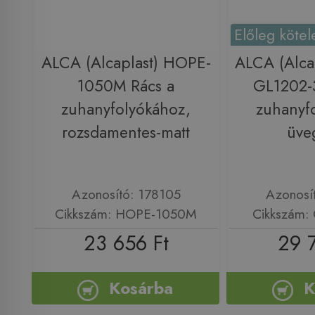
Előleg kötel
ALCA (Alcaplast) HOPE-
ALCA (Alca
1050M Rács a
GL1202-
zuhanyfolyókához,
zuhanyf
rozsdamentes-matt
üve
Azonosító: 178105
Azonosí
Cikkszám: HOPE-1050M
Cikkszám:
23 656 Ft
29 
Kosárba
K