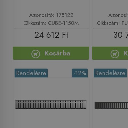
Azonosító: 178122
Azonosí
Cikkszám: CUBE-1150M
Cikkszám: P
24 612 Ft
30 
Kosárba
K
Rendelésre
-12%
Rendelésre