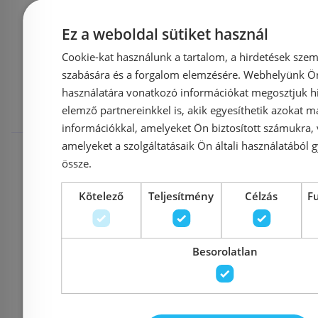
Ez a weboldal sütiket használ
Mások ezeket
Cookie-kat használunk a tartalom, a hirdetések szem
szabására és a forgalom elemzésére. Webhelyünk Ön 
megnézték
használatára vonatkozó információkat megosztjuk hi
elemző partnereinkkel is, akik egyesíthetik azokat m
információkkal, amelyeket Ön biztosított számukra,
Raktáron
-12%
Rendelésre
amelyeket a szolgáltatásaik Ön általi használatából g
össze.
Kötelező
Teljesítmény
Célzás
F
Besorolatlan
Aco Comfort
Aco 