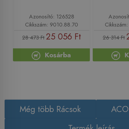
Azonosító: 126528
Azonosí
Cikkszám: 9010.88.70
Cikkszám:
25 056 Ft
28 473 Ft
26 314 Ft
Kosárba
K
Még több Rácsok
ACO 
Termék leírás