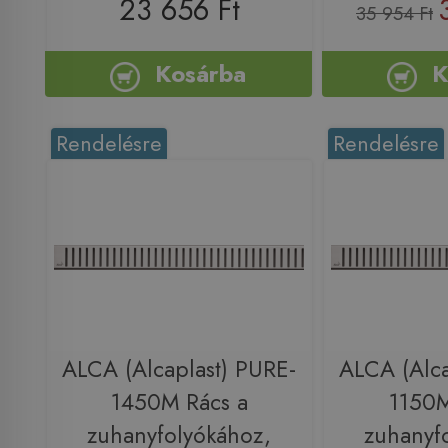
23 656 Ft
35 954 Ft
Kosárba
K
Rendelésre
Rendelésre
ALCA (Alcaplast) PURE-
ALCA (Alca
1450M Rács a
1150M
zuhanyfolyókához,
zuhanyf