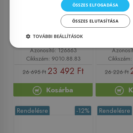
zuhanyfolyóka
zuhan
ÖSSZES ELFOGADÁSA
burkolható rács 785 mm
burkolható
ÖSSZES ELUTASÍTÁSA
(9010.88.83)
(9010
TOVÁBBI BEÁLLÍTÁSOK
Azonosító: 126663
Azonosí
Cikkszám: 9010.88.83
Cikkszám:
23 492 Ft
26 695 Ft
26 226 Ft
Kosárba
K
Rendelésre
-12%
Rendelésre