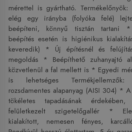
mérettel is gyártható. Termékelőnyök:
elég egy irányba (folyóka felé) lej
beépíteni, könnyű tisztán tartani 
beépítés esetén is higiénikus kialakít
keveredik) * Új építésnél és felújítá
megoldás * Beépíthető zuhanyajtó ala
közvetlenül a fal mellett is * Egyedi mér
is lehetséges Termékjellemzők
rozsdamentes alapanyag (AISI 304) * A
tökéletes tapadásának érdekében, 
felületkezelt szigetelőgallér * Elek
kialakított, nemesen fényes, karcál
Rendkívül hosszú élettartam, 5 év gar