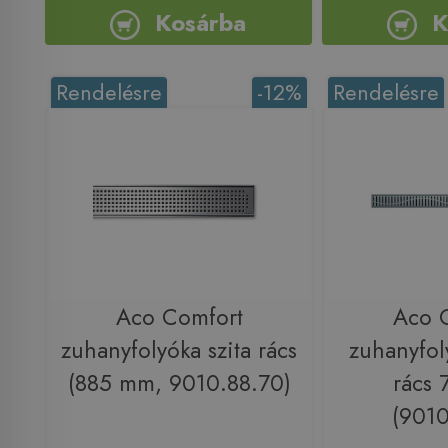
Kosárba
K
Rendelésre
-12%
Rendelésre
Aco Comfort
Aco 
zuhanyfolyóka szita rács
zuhanyfol
(885 mm, 9010.88.70)
rács
(9010