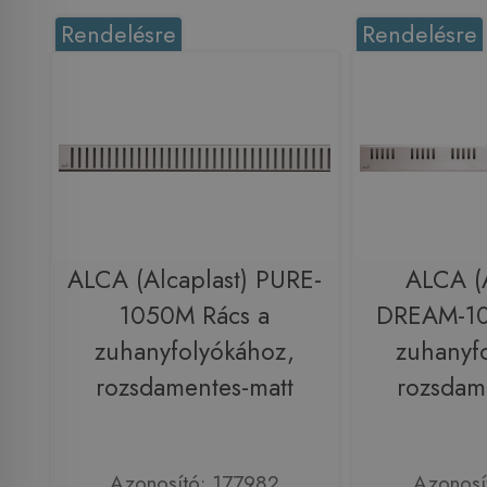
Rendelésre
Rendelésre
ALCA (Alcaplast) PURE-
ALCA (A
1050M Rács a
DREAM-10
zuhanyfolyókához,
zuhanyf
rozsdamentes-matt
rozsdam
Azonosító: 177982
Azonosí