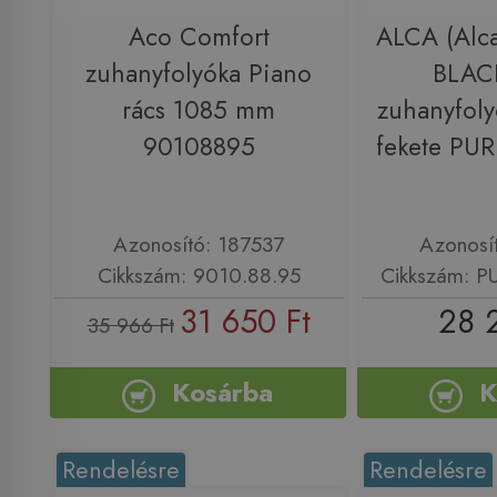
Aco Comfort
ALCA (Alca
zuhanyfolyóka Piano
BLACK
rács 1085 mm
zuhanyfoly
90108895
fekete PU
Azonosító: 187537
Azonosí
Cikkszám: 9010.88.95
Cikkszám: 
31 650 Ft
28 
35 966 Ft
Kosárba
K
Rendelésre
Rendelésre