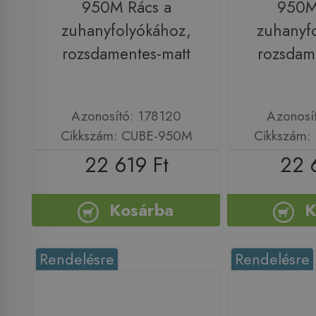
950M Rács a
950M
zuhanyfolyókához,
zuhanyf
rozsdamentes-matt
rozsdam
Azonosító: 178120
Azonosí
Cikkszám: CUBE-950M
Cikkszám
22 619 Ft
22 
Kosárba
K
Rendelésre
Rendelésre