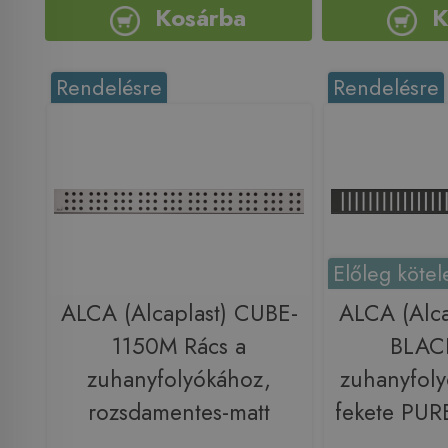
Kosárba
K
Rendelésre
Rendelésre
Előleg kötel
ALCA (Alcaplast) CUBE-
ALCA (Alca
1150M Rács a
BLACK
zuhanyfolyókához,
zuhanyfoly
rozsdamentes-matt
fekete PU