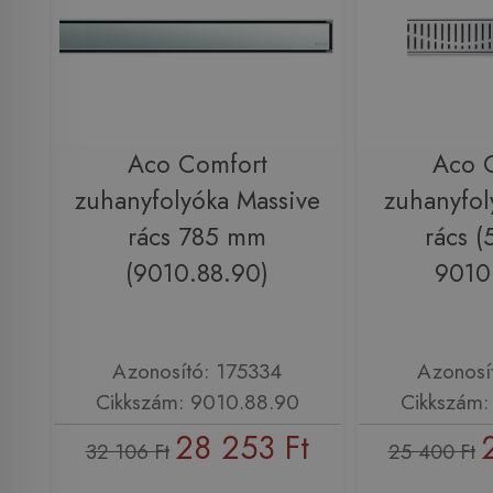
Aco Comfort
Aco 
zuhanyfolyóka Massive
zuhanyfol
rács 785 mm
rács 
(9010.88.90)
9010
Azonosító: 175334
Azonosí
Cikkszám: 9010.88.90
Cikkszám:
28 253 Ft
32 106 Ft
25 400 Ft