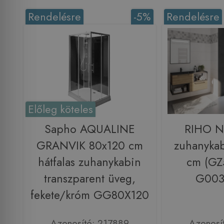
Rendelésre
-5%
Rendelésre
Előleg köteles
Sapho AQUALINE
RIHO N
GRANVIK 80x120 cm
zuhanyka
hátfalas zuhanykabin
cm (GZ
transzparent üveg,
G003
fekete/króm GG80X120
Azonosító: 217889
Azonosí