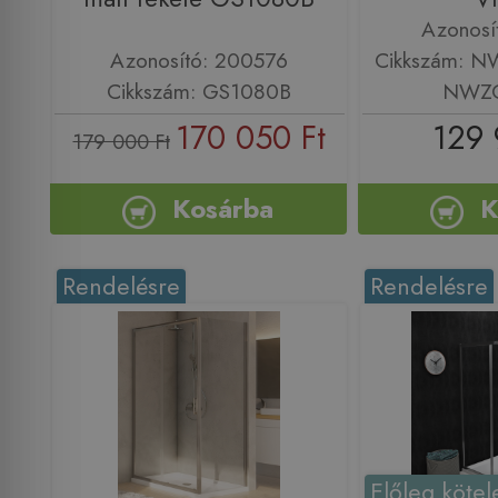
Azonosí
Azonosító: 200576
Cikkszám: 
Cikkszám: GS1080B
NWZO
170 050 Ft
129 
179 000 Ft
Kosárba
K
Rendelésre
Rendelésre
Előleg kötel