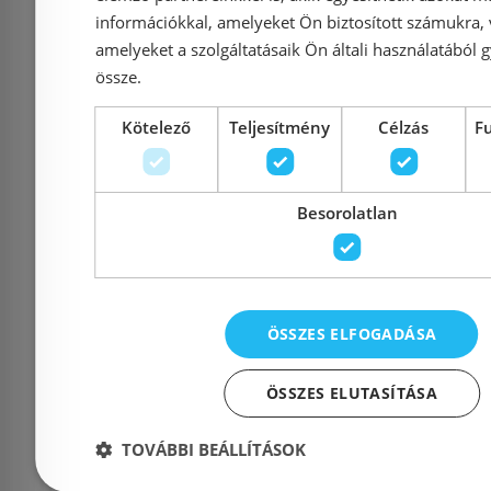
információkkal, amelyeket Ön biztosított számukra,
amelyeket a szolgáltatásaik Ön általi használatából g
össze.
Kötelező
Teljesítmény
Célzás
F
Előleg köteles
Besorolatlan
Ravak Matrix MSDPS
H2O Comfo
zuhanykabin 100x80 cm
cm sz
Bal szatén+Transparent
zuhanykab
0WLA4U00Z1
01-01
ÖSSZES ELFOGADÁSA
ÖSSZES ELUTASÍTÁSA
Azonosító: 180371
Azonosí
TOVÁBBI BEÁLLÍTÁSOK
Cikkszám: 0WLA4U00Z1
Cikksz