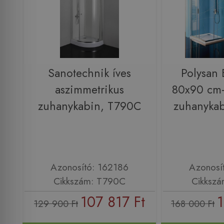
Sanotechnik íves
Polysan
aszimmetrikus
80x90 cm-
zuhanykabin, T790C
zuhanykab
Azonosító: 162186
Azonosí
Cikkszám: T790C
Cikkszá
107 817 Ft
1
129 900 Ft
168 000 Ft