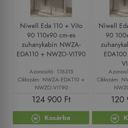
Niwell Eda 110 + Vito
Niwell Ed
90 110x90 cm-es
90 100
zuhanykabin NWZA-
zuhanyk
EDA110 + NWZO-VIT90
EDA100
V
Azonosító: 176315
Azonosí
Cikkszám: NWZA-EDA110 +
Cikkszám: 
NWZO-VIT90
NWZO
124 900 Ft
120 
Kosárba
K