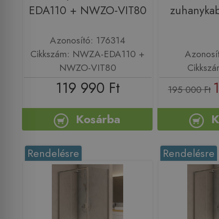
EDA110 + NWZO-VIT80
zuhanykab
Azonosító: 176314
Cikkszám: NWZA-EDA110 +
Azonosí
NWZO-VIT80
Cikkszá
119 990 Ft
195 000 Ft
Kosárba
K
Rendelésre
Rendelésre