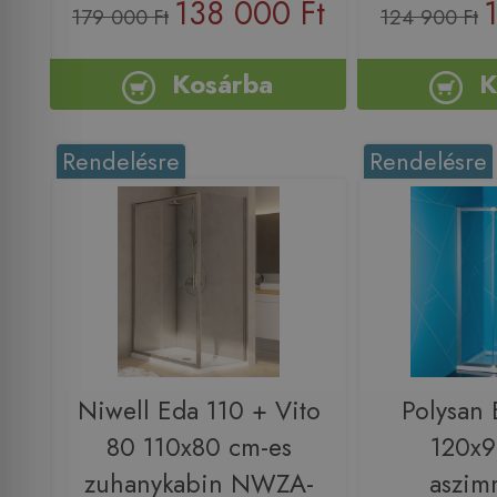
138 000 Ft
179 000 Ft
124 900 Ft
Kosárba
K
Rendelésre
Rendelésre
Niwell Eda 110 + Vito
Polysan
80 110x80 cm-es
120x9
zuhanykabin NWZA-
aszim