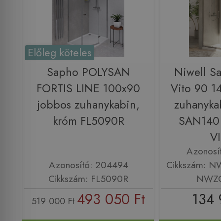
Előleg köteles
Sapho POLYSAN
Niwell S
FORTIS LINE 100x90
Vito 90 1
jobbos zuhanykabin,
zuhanyk
króm FL5090R
SAN140
V
Azonosí
Azonosító: 204494
Cikkszám: 
Cikkszám: FL5090R
NWZO
493 050 Ft
134 
519 000 Ft