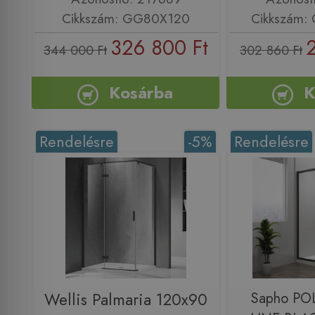
Cikkszám: GG80X120
Cikkszám:
326 800 Ft
344 000 Ft
302 860 Ft
Kosárba
K
Rendelésre
-5%
Rendelésre
Wellis Palmaria 120x90
Sapho PO