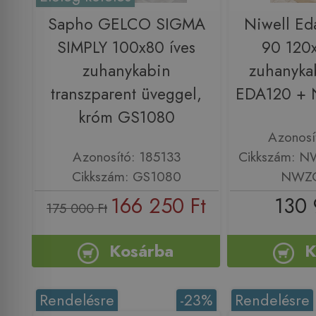
Sapho GELCO SIGMA
Niwell Ed
SIMPLY 100x80 íves
90 120
zuhanykabin
zuhanyk
transzparent üveggel,
EDA120 +
króm GS1080
Azonosí
Azonosító: 185133
Cikkszám: 
Cikkszám: GS1080
NWZO
166 250 Ft
130 
175 000 Ft
Kosárba
K
Rendelésre
-23%
Rendelésre