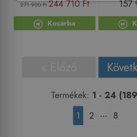
244 710 Ft
157 
271 900 Ft
Kosárba
K
« Előző
Követ
Termékek:
1 - 24 (189
1
2
‧‧‧
8