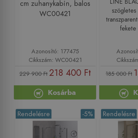
LINE BLA
cm zuhanykabin, balos
szögletes
WC00421
transzparent
fekete
Azonosító: 177475
Azonosí
Cikkszám: WC00421
Cikkszá
218 400 Ft
1
229 900 Ft
185 000 Ft
Kosárba
K
Rendelésre
-5%
Rendelésre