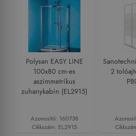
Polysan EASY LINE
Sanotechni
100x80 cm-es
2 tolóaj
aszimmetrikus
P8
zuhanykabin (EL2915)
Azonosító: 160738
Azonosí
Cikkszám: EL2915
Cikkszá