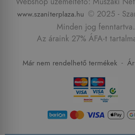
Webshop üzemeltető: Műszaki Net 
© 2025 - Szan
www.szaniterplaza.hu
Minden jog fenntartva.
Az áraink 27% ÁFA-t tartalm
-
Már nem rendelhető termékek
Ár