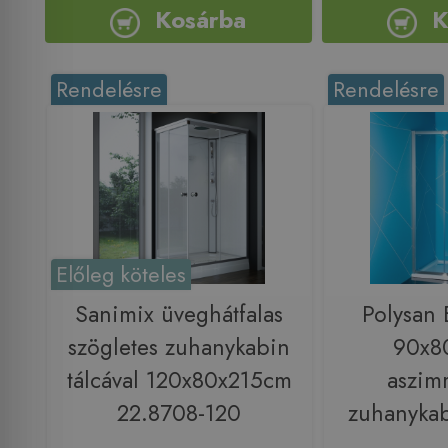
Kosárba
K
Rendelésre
Rendelésre
Előleg köteles
Sanimix üveghátfalas
Polysan
szögletes zuhanykabin
90x8
tálcával 120x80x215cm
aszim
22.8708-120
zuhanykab