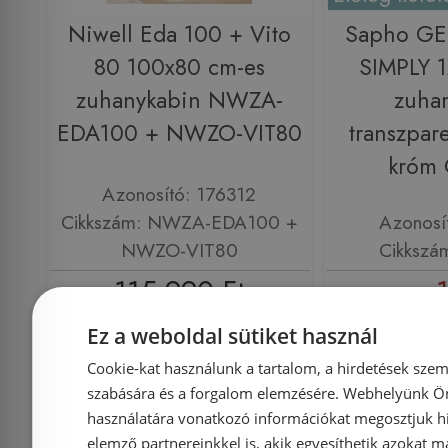
Niwell Eda 100 + Vito
Sapho G
80 100x80 cm-es
SIMPLY 1
zuhanykabin NWZA-
zuha
EDA100 + NWZO-VIT80
transzpar
króm
Azonosító: 176312
Cikkszám: NWZA-EDA100 +
Azonosí
NWZO-VIT80
Cikkszá
115 990 Ft
185 000 Ft
Ez a weboldal sütiket használ
Kosárba
K
Cookie-kat használunk a tartalom, a hirdetések szem
szabására és a forgalom elemzésére. Webhelyünk Ön 
használatára vonatkozó információkat megosztjuk hi
Rendelésre
-10%
Rendelésre
elemző partnereinkkel is, akik egyesíthetik azokat m