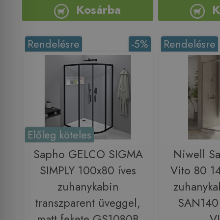
Kosárba
K
Rendelésre
-5%
Rendelésre
Előleg köteles
Sapho GELCO SIGMA
Niwell S
SIMPLY 100x80 íves
Vito 80 1
zuhanykabin
zuhanyk
transzparent üveggel,
SAN140
matt fekete GS1080B
V