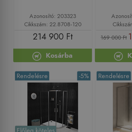
Azonosító: 203323
Azonosí
Cikkszám: 22.8708-120
Cikkszá
214 900 Ft
169 000 Ft
Kosárba
K
Rendelésre
-5%
Rendelésre
Előleg köteles