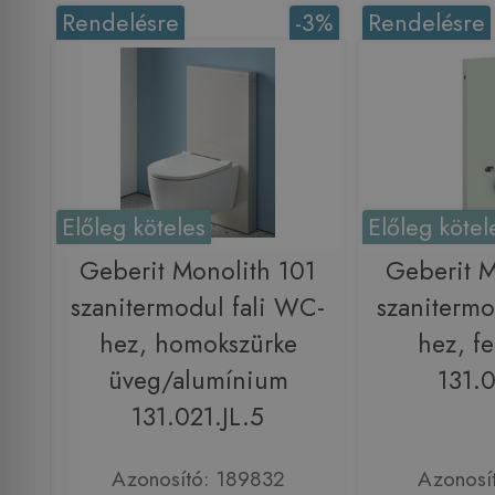
Rendelésre
-3%
Rendelésre
Előleg köteles
Előleg kötel
Geberit Monolith 101
Geberit M
szanitermodul fali WC-
szanitermo
hez, homokszürke
hez, f
üveg/alumínium
131.0
131.021.JL.5
Azonosító: 189832
Azonosí