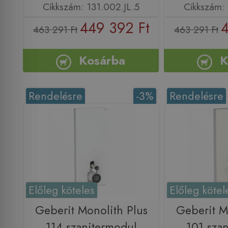
Cikkszám: 131.002.JL.5
Cikkszám: 
449 392 Ft
4
463 291 Ft
463 291 Ft
Kosárba
K
Rendelésre
-3%
Rendelésre
Előleg köteles
Előleg kötel
Geberit Monolith Plus
Geberit M
114 szanitermodul
101 sza