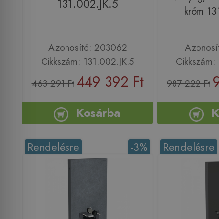
131.002.JK.5
króm 13
Azonosító: 203062
Azonosí
Cikkszám: 131.002.JK.5
Cikkszám: 
449 392 Ft
463 291 Ft
987 222 Ft
Kosárba
K
Rendelésre
-3%
Rendelésre