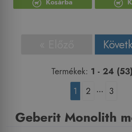
Kosárba
K
« Előző
Követ
Termékek:
1 - 24 (53
1
2
‧‧‧
3
Geberit Monolith 