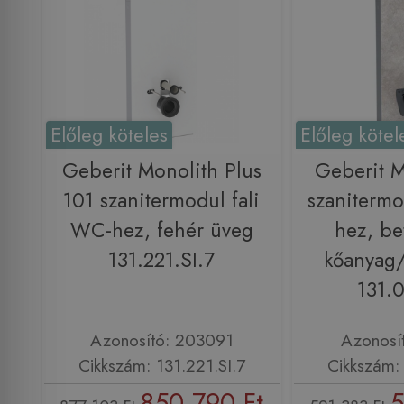
Előleg köteles
Előleg kötel
Geberit Monolith Plus
Geberit M
101 szanitermodul fali
szanitermo
WC-hez, fehér üveg
hez, be
131.221.SI.7
kőanyag
131.0
Azonosító: 203091
Azonosí
Cikkszám: 131.221.SI.7
Cikkszám: 
850 790 Ft
5