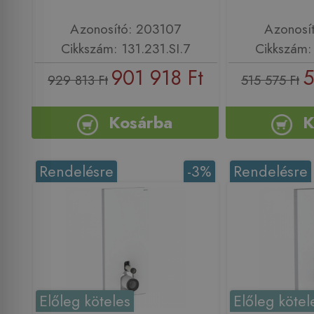
Azonosító: 203107
Azonosí
Cikkszám: 131.231.SI.7
Cikkszám: 
901 918 Ft
5
929 813 Ft
515 575 Ft
Kosárba
K
Rendelésre
-3%
Rendelésre
Előleg köteles
Előleg kötel