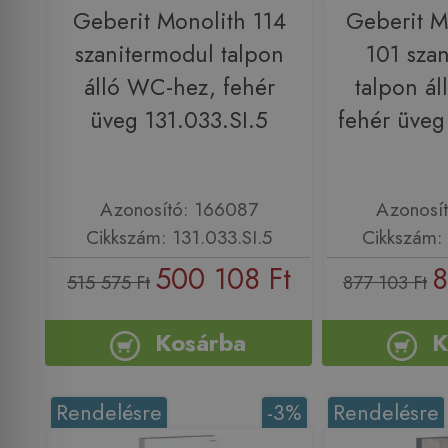
Geberit Monolith 114
Geberit M
szanitermodul talpon
101 sza
álló WC-hez, fehér
talpon á
üveg 131.033.SI.5
fehér üveg
Azonosító: 166087
Azonosí
Cikkszám: 131.033.SI.5
Cikkszám: 
500 108 Ft
8
515 575 Ft
877 103 Ft
Kosárba
K
Rendelésre
-3%
Rendelésre