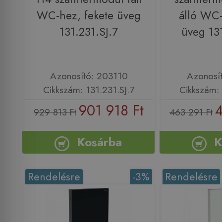
WC-hez, fekete üveg
álló WC-
131.231.SJ.7
üveg 13
Azonosító: 203110
Azonosí
Cikkszám: 131.231.SJ.7
Cikkszám: 
901 918 Ft
4
929 813 Ft
463 291 Ft
Kosárba
K
Rendelésre
-3%
Rendelésre