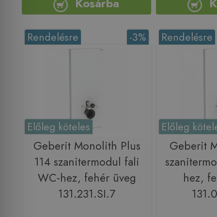
Kosárba
K
Rendelésre
-3%
Rendelésre
Előleg köteles
Előleg kötel
Geberit Monolith Plus
Geberit M
114 szanitermodul fali
szanitermo
WC-hez, fehér üveg
hez, f
131.231.SI.7
131.0