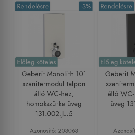
Rendelésre
-3%
Rendelésre
Előleg köteles
Előleg kötel
Geberit Monolith 101
Geberit M
szanitermodul talpon
szaniterm
álló WC-hez,
álló WC-
homokszürke üveg
üveg 13
131.002.JL.5
Azonosító: 203063
Azonosí