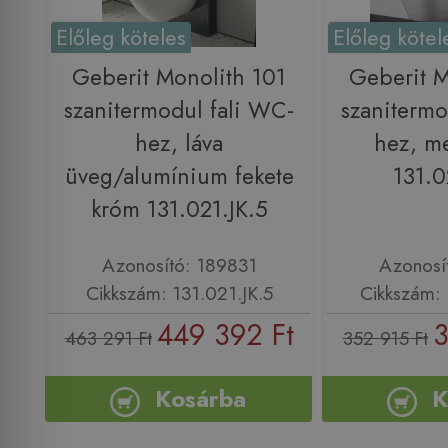
Előleg köteles
Előleg kötel
Geberit Monolith 101
Geberit M
szanitermodul fali WC-
szanitermo
hez, láva
hez, m
üveg/alumínium fekete
131.0
króm 131.021.JK.5
Azonosító: 189831
Azonosí
Cikkszám: 131.021.JK.5
Cikkszám: 
449 392 Ft
3
463 291 Ft
352 915 Ft
Kosárba
K