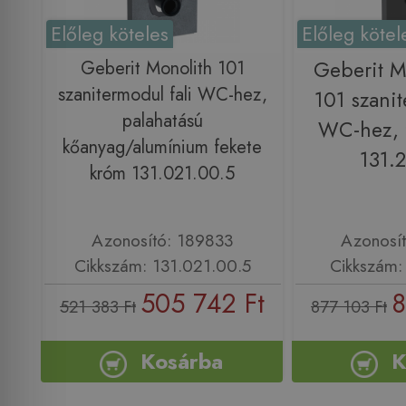
Előleg köteles
Előleg kötel
Geberit Monolith 101
Geberit M
szanitermodul fali WC-hez,
101 szanit
palahatású
WC-hez, 
kőanyag/alumínium fekete
131.2
króm 131.021.00.5
Azonosító: 189833
Azonosí
Cikkszám: 131.021.00.5
Cikkszám: 
505 742 Ft
8
521 383 Ft
877 103 Ft
Kosárba
K