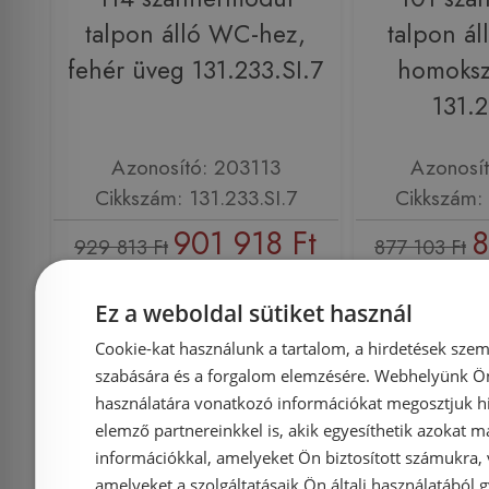
talpon álló WC-hez,
talpon á
fehér üveg 131.233.SI.7
homoksz
131.2
Azonosító: 203113
Azonosí
Cikkszám: 131.233.SI.7
Cikkszám: 
901 918 Ft
8
929 813 Ft
877 103 Ft
Kosárba
K
Ez a weboldal sütiket használ
Cookie-kat használunk a tartalom, a hirdetések szem
szabására és a forgalom elemzésére. Webhelyünk Ön 
Rendelésre
-3%
Rendelésre
használatára vonatkozó információkat megosztjuk hi
elemző partnereinkkel is, akik egyesíthetik azokat m
információkkal, amelyeket Ön biztosított számukra,
amelyeket a szolgáltatásaik Ön általi használatából g