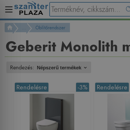
...
Öblítőrendszer
Geberit Monolith 
Rendezés:
Rendelésre
-3%
Rendelésre