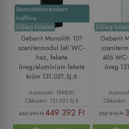
Bemutatóteremben
kiállítva
Előleg köteles
Előleg kötel
Geberit Monolith 101
Geberit M
szanitermodul fali WC-
szaniterm
hez, fekete
álló WC-
üveg/alumínium fekete
üveg 13
króm 131.021.SJ.6
Azonosító: 189830
Azonosí
Cikkszám: 131.021.SJ.6
Cikkszám: 
449 392 Ft
3
463 291 Ft
352 915 Ft