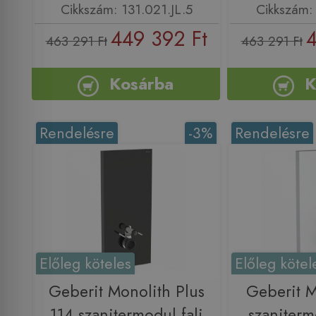
Cikkszám: 131.021.JL.5
Cikkszám: 
449 392 Ft
4
463 291 Ft
463 291 Ft
Kosárba
K
Rendelésre
-3%
Rendelésre
Előleg köteles
Előleg kötel
Geberit Monolith Plus
Geberit M
114 szanitermodul fali
szaniterm