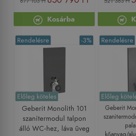
877 103 Ft
521 383 Ft
Kosárba
K
Rendelésre
-3%
Rendelésre
Előleg köteles
Előleg kötel
Geberit Monolith 101
Geberit Mon
szanitermodu
szanitermodul talpon
pala
álló WC-hez, láva üveg
kőanyag/alu