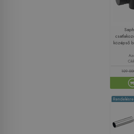
Sap
csatlakoz
középső b
Az
Cik
109 000
Rendelésre