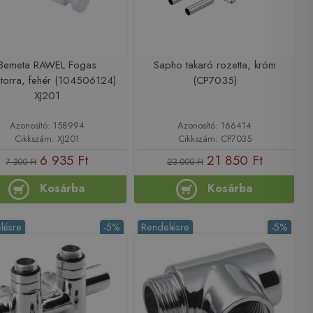
Bemeta RAWEL Fogas
Sapho takaró rozetta, króm
átorra, fehér (104506124)
(CP7035)
XJ201
Azonosító: 158994
Azonosító: 166414
Cikkszám: XJ201
Cikkszám: CP7035
6 935 Ft
21 850 Ft
7 300 Ft
23 000 Ft
Kosárba
Kosárba
lésre
-5%
Rendelésre
-5%