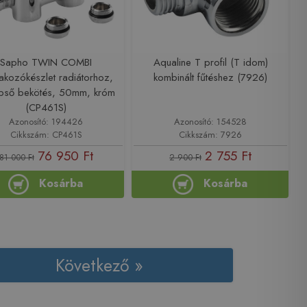
Sapho TWIN COMBI
Aqualine T profil (T idom)
lakozókészlet radiátorhoz,
kombinált fűtéshez (7926)
pső bekötés, 50mm, króm
(CP461S)
Azonosító: 194426
Azonosító: 154528
Cikkszám: CP461S
Cikkszám: 7926
76 950 Ft
2 755 Ft
81 000 Ft
2 900 Ft
Kosárba
Kosárba
Következő »