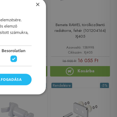
×
 elemzésére.
emeta RAWEL állítható
Bemeta RAWEL törölközőtartó
 és elemző
örölközőtartó radiátorra
radiátorra, fehér (101204164)
sított számukra,
assal, króm (134504222)
XJ405
XJ404
Azonosító: 158995
Azonosító: 158998
Besorolatlan
Cikkszám: XJ404
Cikkszám: XJ405
15 485 Ft
16 055 Ft
16 300 Ft
16 900 Ft
Kosárba
Kosárba
ELFOGADÁSA
lésre
-5%
Rendelésre
-5%