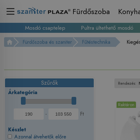
Fürdőszoba
Konyh
Mosdó csaptelep
Pultra ültethető mosdó
Fürdőszoba és szaniter
Fűtéstechnika
Kiegé
Szűrők
Rendezés:
Árkategória
Raktáron
-
Ft
Készlet
Azonnal átvehetők előre