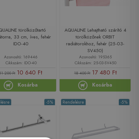
QUALINE törölközőtartó
AQUALINE Lehajtható szárító 4
átorra, 33 cm, íves, fehér
törölközőnek ORBIT
IDO-40
radiátorokhoz, fehér (25-03-
SV450)
Azonosító: 169446
Azonosító: 195365
Cikkszám: IDO-40
Cikkszám: 25-03-SV450
10 640 Ft
17 480 Ft
11 200 Ft
18 400 Ft
Kosárba
Kosárba
lésre
-5%
Rendelésre
-5%