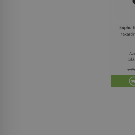
Sapho 
takarór
Azo
Cik
8 90