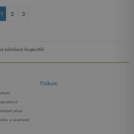
1
2
3
hoz különböző kiegészítők.
Fiókom
elépés
egisztráció
lfelejtett jelszó
lállás a vásárlástól