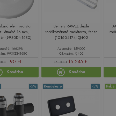
akaró elem radiátor
Bemeta RAWEL dupla
A
z, átmérő 16 mm,
törölközőtartó radiátorra, fehér
rad
hér (9930DN16B0)
(101604174) XJ402
onosító: 166398
Azonosító: 159000
szám: 9930DN16B0
Cikkszám: XJ402
190 Ft
16 245 Ft
00 Ft
17 100 Ft
Kosárba
Kosárba
-5%
Rendelésre
-5%
Raktá