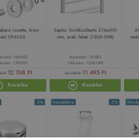
akaró rozetta, króm
Sapho Törölközőtartó 214x600
A
pár) CP6035
mm, acél, fehér (1306-09B)
radi
onosító: 166402
Azonosító: 151583
kkszám: CP6035
Cikkszám: 1306-09B
12 768 Ft
11 495 Ft
0 Ft
12 100 Ft
Kosárba
Kosárba
-5%
Rendelésre
-5%
Rende