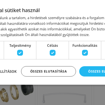
l sütiket használ
lunk a tartalom, a hirdetések személyre szabására és a forgalom
 radiátorhoz végzáró
Sapho törölközőtartó fogas
B
tali használatára vonatkozó információkat megosztjuk hirdetési
 1/2'' (26168)
radiátorhoz, átlátszó 202500
t
, akik egyesíthetik azokat más információkkal, amelyeket Ön bizto
fog
szolgáltatásaik Ön általi használatából gyűjtöttek össze.
onosító: 166390
Azonosító: 168831
Teljesítmény
Célzás
Funkcionalitás
kkszám: 26168
Cikkszám: 202500
570 Ft
1 425 Ft
00 Ft
1 500 Ft
Kosárba
Kosárba
ÁLLÍTÁSOK
ÖSSZES ELUTASÍTÁSA
ÖSSZES 
-5%
Rendelésre
-5%
Rende