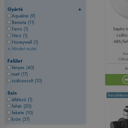
Gyártó
+
Aqualine (9)
Bemeta (11)
Ferro (1)
Sapho t
csőhö
Herz (1)
ABS/fe
Honeywell (1)
+ Mindet mutat
Az
Cikk
Felület
fényes (40)
2
matt (17)
szálcsiszolt (10)
Szín
Rendelésre
átlátszó (1)
fehér (20)
fekete (10)
króm (37)