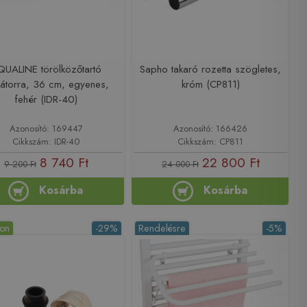
QUALINE törölközőtartó
Sapho takaró rozetta szögletes,
iátorra, 36 cm, egyenes,
króm (CP811)
fehér (IDR-40)
Azonosító: 169447
Azonosító: 166426
Cikkszám: IDR-40
Cikkszám: CP811
8 740 Ft
22 800 Ft
9 200 Ft
24 000 Ft
Kosárba
Kosárba
ron
-29%
Rendelésre
-5%