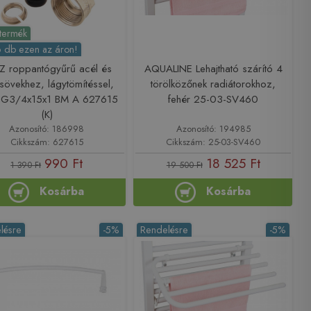
 termék
 db ezen az áron!
Z roppantógyűrű acél és
AQUALINE Lehajtható szárító 4
sövekhez, lágytömítéssel,
törölközőnek radiátorokhoz,
 G3/4x15x1 BM A 627615
fehér 25-03-SV460
(K)
Azonosító: 186998
Azonosító: 194985
Cikkszám: 627615
Cikkszám: 25-03-SV460
990 Ft
18 525 Ft
1 390 Ft
19 500 Ft
Kosárba
Kosárba
lésre
-5%
Rendelésre
-5%