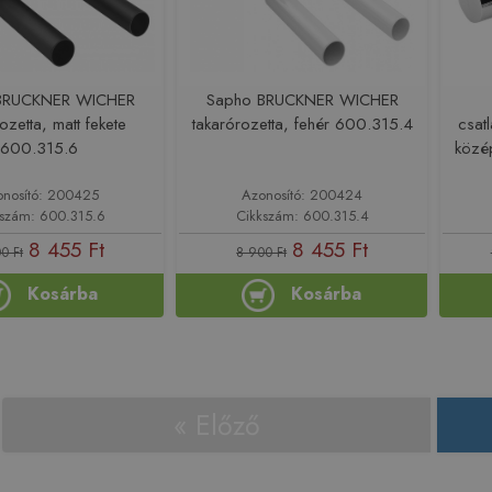
BRUCKNER WICHER
Sapho BRUCKNER WICHER
ozetta, matt fekete
takarórozetta, fehér 600.315.4
csat
600.315.6
közé
nosító: 200425
Azonosító: 200424
kszám: 600.315.6
Cikkszám: 600.315.4
8 455 Ft
8 455 Ft
0 Ft
8 900 Ft
Kosárba
Kosárba
« Előző