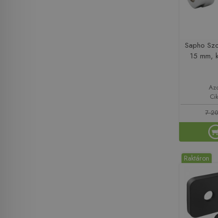
Sapho Szo
15 mm, k
Az
Ci
7 20
Raktáron