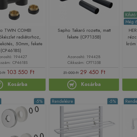
Kifutó
Még 6
ho TWIN COMBI
Sapho Takaró rozetta, matt
HER
ókészlet radiátorhoz,
fekete (CP7135B)
rézc
ekötés, 50mm, fekete
króm
(CP461BS)
onosító: 194427
Azonosító: 194428
kszám: CP461BS
Cikkszám: CP7135B
103 550 Ft
29 450 Ft
 Ft
31 000 Ft
Kosárba
Kosárba
-5%
Rendelésre
-5%
Rende