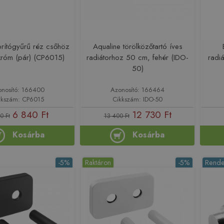
rítógyűrű réz csőhöz
Aqualine törölközőtartó íves
róm (pár) (CP6015)
radiátorhoz 50 cm, fehér (IDO-
radi
50)
onosító: 166400
Azonosító: 166464
kkszám: CP6015
Cikkszám: IDO-50
6 840 Ft
12 730 Ft
0 Ft
13 400 Ft
Kosárba
Kosárba
-5%
Raktáron
-5%
Rende