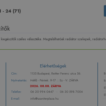
1 - 24 (71)
ítők
i kiegészítők széles választéka. Megtalálhatóak radiátor szelepek, radiátor
Elérhetőségek
Cím:
1135 Budapest, Reitter Ferenc utca 56.
B
Nyitvatartás:
Hétfő - Péntek: 9-17 :: Sz - V: ZÁRVA
R
2026. 08.08. ZÁRVA
E
Telefon:
06 20 994 0447
::
06 30 598 7004
E
E-mail:
info@szaniterplaza.hu