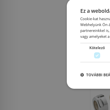
Ez a webolda
Cookie-kat haszná
Aqualine
Webhelyünk Ön ál
dugó
partnereinkkel is
vagy amelyeket a 
Az
Kötelező
Ci
6
TOVÁBBI BE
Rendelésre