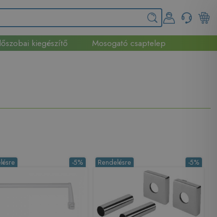
őszobai kiegészítő
Mosogató csaptelep
lésre
-5%
Rendelésre
-5%