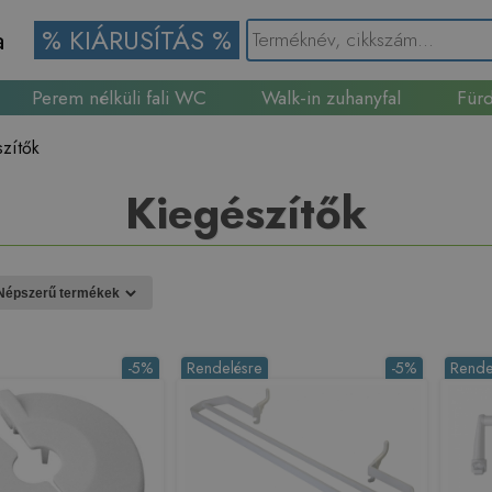
a
% KIÁRUSÍTÁS %
Perem nélküli fali WC
Walk-in zuhanyfal
Fürd
Gránit mosogató
szítők
Kiegészítők
-5%
Rendelésre
-5%
Rende