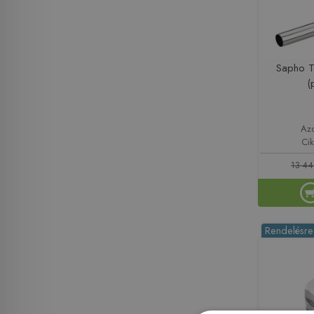
Sapho T
(
Az
Ci
13 44
Rendelésre