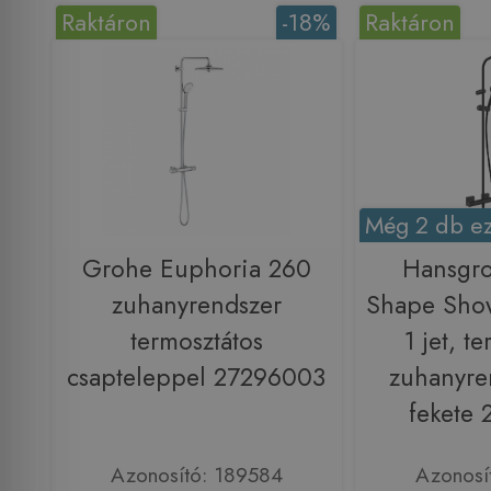
Raktáron
-18%
Raktáron
Még 2 db ez
Grohe Euphoria 260
Hansgro
zuhanyrendszer
Shape Sho
termosztátos
1 jet, t
csapteleppel 27296003
zuhanyre
fekete
Azonosító: 189584
Azonosí