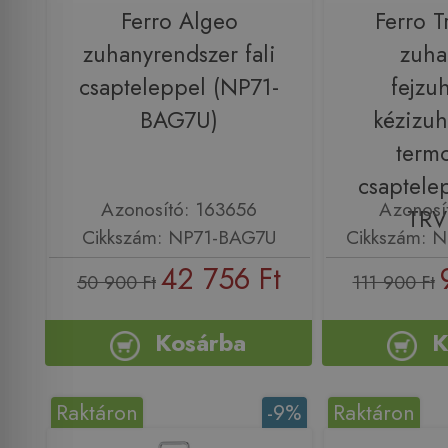
Ferro Algeo
Ferro T
zuhanyrendszer fali
zuha
csapteleppel (NP71-
fejzu
BAG7U)
kézizuh
termo
csaptele
Azonosító: 163656
Azonosí
TRV
Cikkszám: NP71-BAG7U
Cikkszám: 
42 756 Ft
50 900 Ft
111 900 Ft
Kosárba
K
Raktáron
-9%
Raktáron