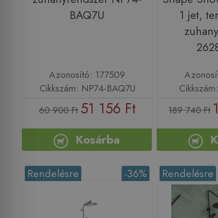
BAQ7U
1 jet, t
zuhany
262
Azonosító: 177509
Azonosí
Cikkszám: NP74-BAQ7U
Cikkszám
51 156 Ft
60 900 Ft
189 740 Ft
Kosárba
K
Rendelésre
-36%
Rendelésre