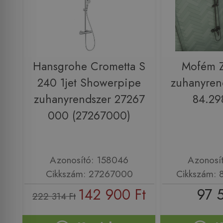
Hansgrohe Crometta S
Mofém Z
240 1jet Showerpipe
zuhanyrend
zuhanyrendszer 27267
84.29
000 (27267000)
Azonosító: 158046
Azonosí
Cikkszám: 27267000
Cikkszám: 
142 900 Ft
97 
222 314 Ft