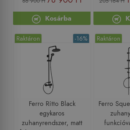
86 900 Ft
205 164 Ft
Kosárba
K
Raktáron
-16%
Raktáron
Ferro Ritto Black
Ferro Sque
egykaros
zuhany
zuhanyrendszer, matt
funkcióv