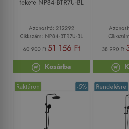
fekete NP84-BTR7U-BL
Azonosító: 212292
Azonosí
Cikkszám: NP84-BTR7U-BL
Cikkszá
51 156 Ft
60 900 Ft
38 990 Ft
Kosárba
K
Raktáron
-5%
Rendelésre