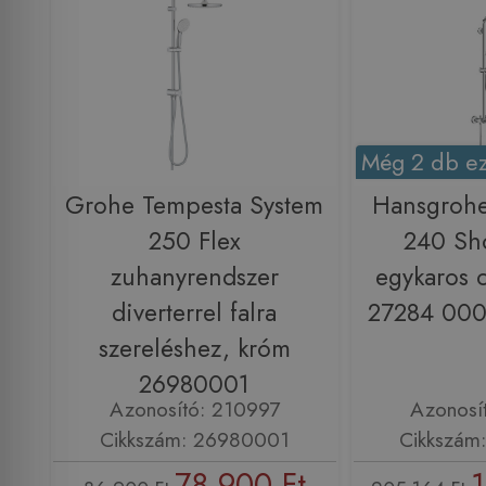
Még 2 db ez
Grohe Tempesta System
Hansgrohe
250 Flex
240 Sh
zuhanyrendszer
egykaros 
diverterrel falra
27284 000
szereléshez, króm
26980001
Azonosító: 210997
Azonosí
Cikkszám: 26980001
Cikkszám
78 900 Ft
1