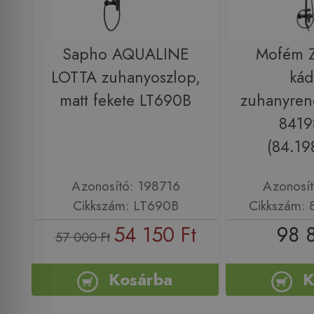
Sapho AQUALINE
Mofém Z
LOTTA zuhanyoszlop,
kád
matt fekete LT690B
zuhanyrend
841
(84.19
Azonosító: 198716
Azonosí
Cikkszám: LT690B
Cikkszám: 
54 150 Ft
98 
57 000 Ft
Kosárba
K