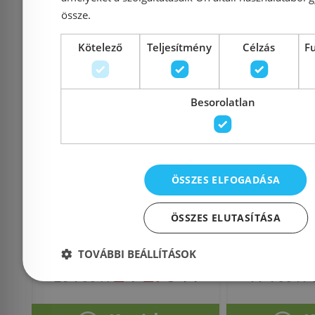
össze.
Kötelező
Teljesítmény
Célzás
F
Ferro Rondo zuhanyszett
Sano
Besorolatlan
fej- és kézizuhannyal
zuhany
NP21
kádtöltővel
ÖSSZES ELFOGADÁSA
ÖSSZES ELUTASÍTÁSA
Azonosító: 155267
Azonosí
Cikkszám: NP21
Cikksz
TOVÁBBI BEÁLLÍTÁSOK
24 276 Ft
28 900 Ft
99 900 Ft