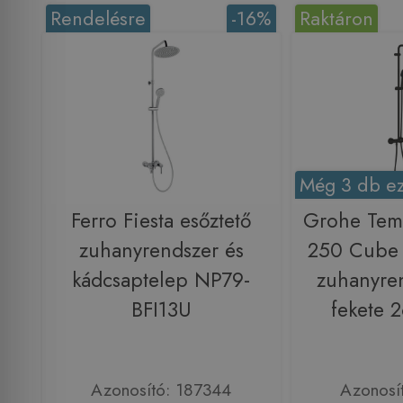
Rendelésre
-16%
Raktáron
Még 3 db ez
Ferro Fiesta esőztető
Grohe Tem
zuhanyrendszer és
250 Cube 
kádcsaptelep NP79-
zuhanyren
BFI13U
fekete 
Azonosító: 187344
Azonosí