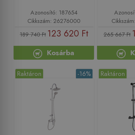
Azonosító: 187654
Azonosí
Cikkszám: 26276000
Cikkszám
123 620 Ft
189 740 Ft
265 667 Ft
Kosárba
K
Raktáron
-16%
Raktáron