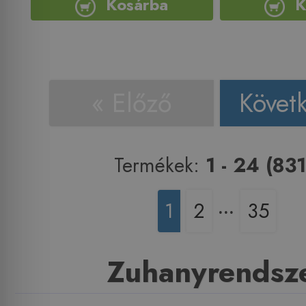
Kosárba
K
« Előző
Követ
Termékek:
1 - 24 (831
1
2
‧‧‧
35
Zuhanyrendsz