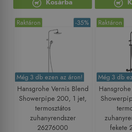
Kosárba
K
Raktáron
-35%
Raktáron
Még 3 db ezen az áron!
Még 3 db ez
Hansgrohe Vernis Blend
Hansgrohe 
Showerpipe 200, 1 jet,
Showerpipe
termosztátos
termo
zuhanyrendszer
zuhanyre
26276000
fekete