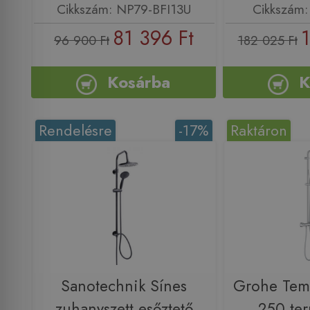
Cikkszám: NP79-BFI13U
Cikkszám
81 396 Ft
1
96 900 Ft
182 025 Ft
Kosárba
K
Rendelésre
-17%
Raktáron
Sanotechnik Sínes
Grohe Tem
zuhanyszett esőztető
250 ter