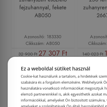
fejzuhannyal, fekete
zuhanyren
AB050
266
Azonosító: 183330
Azonosí
Cikkszám: AB050
Cikkszám
27 307 Ft
32 900 Ft
140 023 Ft
Kosárba
K
Ez a weboldal sütiket használ
Cookie-kat használunk a tartalom, a hirdetések szem
szabására és a forgalom elemzésére. Webhelyünk Ön 
Raktáron
-16%
Rendelésre
használatára vonatkozó információkat megosztjuk hi
elemző partnereinkkel is, akik egyesíthetik azokat m
információkkal, amelyeket Ön biztosított számukra,
amelyeket a szolgáltatásaik Ön általi használatából g