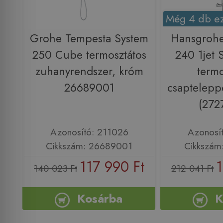
Még 4 db ez
Grohe Tempesta System
Hansgrohe
250 Cube termosztátos
240 1jet
zuhanyrendszer, króm
termo
26689001
csaptelepp
(272
Azonosító: 211026
Azonosí
Cikkszám: 26689001
Cikkszám
117 990 Ft
1
140 023 Ft
212 041 Ft
Kosárba
K