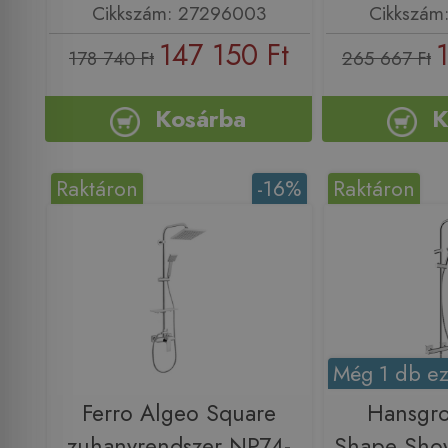
Cikkszám: 27296003
Cikkszám
147 150 Ft
178 740 Ft
265 667 Ft
Kosárba
K
Raktáron
-16%
Raktáron
Még 1 db ez
Ferro Algeo Square
Hansgro
zuhanyrendszer NP74-
Shape Sho