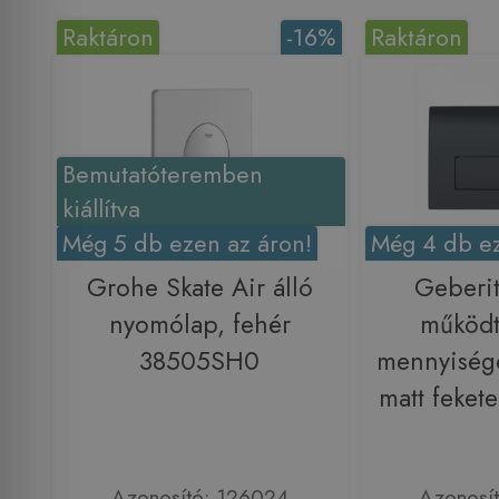
Raktáron
-16%
Raktáron
Bemutatóteremben
kiállítva
Még 5 db ezen az áron!
Még 4 db ez
Grohe Skate Air álló
Geberit
nyomólap, fehér
működt
38505SH0
mennyisége
matt fekete
Azonosító: 126024
Azonosí