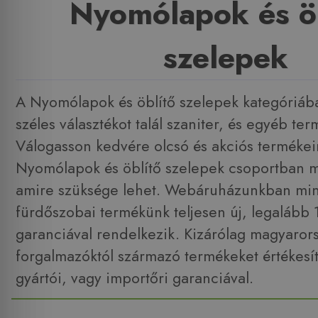
Nyomólapok és ö
szelepek
A Nyomólapok és öblítő szelepek kategóriáb
széles választékot talál szaniter, és egyéb te
Válogasson kedvére olcsó és akciós termékei
Nyomólapok és öblítő szelepek csoportban m
amire szüksége lehet. Webáruházunkban min
fürdőszobai termékünk teljesen új, legalább
garanciával rendelkezik. Kizárólag magyarors
forgalmazóktól származó termékeket értékesít
gyártói, vagy importőri garanciával.