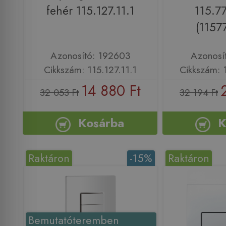
fehér 115.127.11.1
115.7
(115
Azonosító: 192603
Azonosí
Cikkszám: 115.127.11.1
Cikkszám: 
14 880 Ft
32 053 Ft
32 194 Ft
Kosárba
K
Raktáron
-15%
Raktáron
Bemutatóteremben