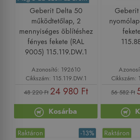
Geberit Delta 50
Geberit
működtetőlap, 2
nyomólap 
mennyiséges öblítéshez
feket
fényes fekete (RAL
115.8
9005) 115.119.DW.1
Azonosító: 192610
Azonosí
Cikkszám: 115.119.DW.1
Cikkszám: 
24 980 Ft
48 220 Ft
56 582 Ft
Kosárba
K
Raktáron
-13%
Raktáron