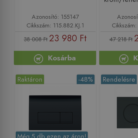
Azonosító: 155147
Azonosí
Cikkszám: 115.882.KJ.1
Cikkszám: 
23 980 Ft
38 008 Ft
47 218 Ft
Kosárba
K
Raktáron
-48%
Rendelésre
Még 5 db ezen az áron!