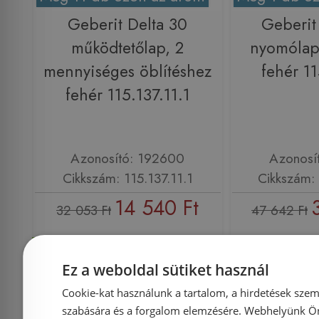
Geberit Delta 30
Geberit
működtetőlap, 2
nyomólap 
mennyiséges öblítéshez
fehér 11
fehér 115.137.11.1
Azonosító: 192600
Azonosí
Cikkszám: 115.137.11.1
Cikkszám: 
14 540 Ft
32 053 Ft
47 642 Ft
Kosárba
K
Ez a weboldal sütiket használ
Cookie-kat használunk a tartalom, a hirdetések szem
Raktáron
-51%
Rendelésre
szabására és a forgalom elemzésére. Webhelyünk Ön 