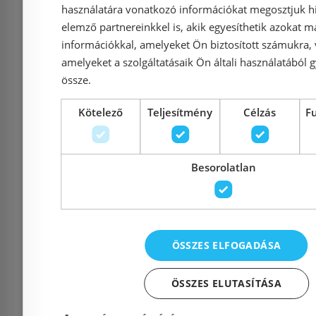
használatára vonatkozó információkat megosztjuk hi
elemző partnereinkkel is, akik egyesíthetik azokat m
információkkal, amelyeket Ön biztosított számukra,
amelyeket a szolgáltatásaik Ön általi használatából g
össze.
Még 5 db ezen az áron!
Kötelező
Teljesítmény
Célzás
F
Geberit Delta 50
Geberit
működtetőlap, 2
működt
Besorolatlan
mennyiséges öblítéshez
mennyisége
matt króm 115.119.46.1
fényes króm
ÖSSZES ELFOGADÁSA
Azonosító: 192609
Azonosí
ÖSSZES ELUTASÍTÁSA
Cikkszám: 115.119.46.1
Cikkszám: 