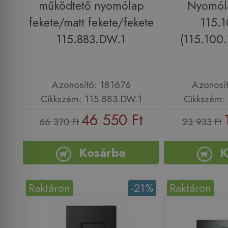
működtető nyomólap
Nyomóla
fekete/matt fekete/fekete
115.1
115.883.DW.1
(115.100.
Azonosító: 181676
Azonosí
Cikkszám: 115.883.DW.1
Cikkszám: 
46 550 Ft
66 370 Ft
23 933 Ft
Kosárba
K
Raktáron
-21%
Raktáron