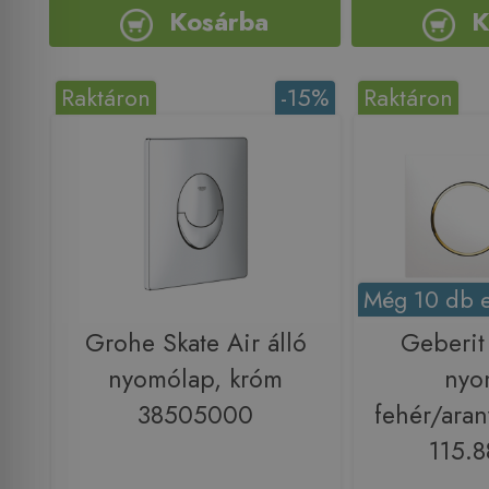
Kosárba
K
Raktáron
-15%
Raktáron
Még 10 db e
Grohe Skate Air álló
Geberit
nyomólap, króm
nyo
38505000
fehér/aran
115.8