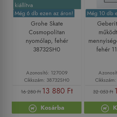
kiállítva
Még 6 db ezen az áron!
Még 10 db e
Grohe Skate
Geberit
Cosmopolitan
működt
nyomólap, fehér
mennyisége
38732SH0
fehér 11
Azonosító: 127009
Azonosí
Cikkszám: 38732SH0
Cikkszám: 
13 880 Ft
16 280 Ft
32 053 Ft
Kosárba
K