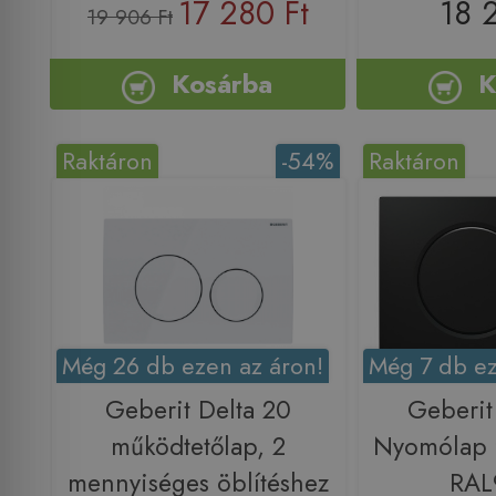
17 280 Ft
18 
19 906 Ft
Kosárba
K
Raktáron
-54%
Raktáron
Még 26 db ezen az áron!
Még 7 db ez
Geberit Delta 20
Geberit
működtetőlap, 2
Nyomólap f
mennyiséges öblítéshez
RAL