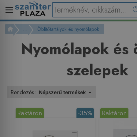
...
Öblitőtartályok és nyomólapok
Nyomólapok és ö
szelepek
Rendezés:
Raktáron
-35%
Raktáron