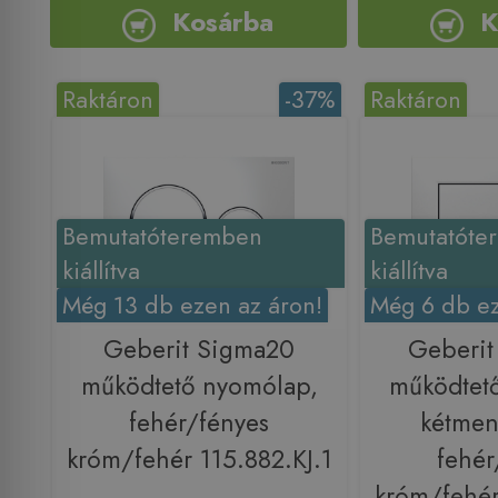
Kosárba
K
Raktáron
-37%
Raktáron
Bemutatóteremben
Bemutatóte
kiállítva
kiállítva
Még 13 db ezen az áron!
Még 6 db ez
Geberit Sigma20
Geberit
működtető nyomólap,
működtet
fehér/fényes
kétmen
króm/fehér 115.882.KJ.1
fehér
króm/fehér