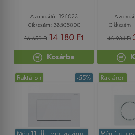
Azonosító: 126023
Azonosí
Cikkszám: 38505000
Cikkszám: 
14 180 Ft
16 650 Ft
46 934 Ft
Kosárba
K
Raktáron
-55%
Raktáron
Még 11 db ezen az áron!
Még 1 db ez