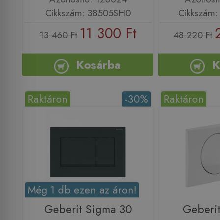
Cikkszám: 38505SH0
Cikkszám: 
11 300 Ft
13 460 Ft
48 220 Ft
Kosárba
K
Raktáron
-30%
Raktáron
Még 1 db ezen az áron!
Geberit Sigma 30
Geberit