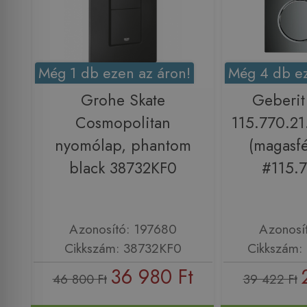
Még 1 db ezen az áron!
Még 4 db ez
Grohe Skate
Geberit
Cosmopolitan
115.770.2
nyomólap, phantom
(magasf
black 38732KF0
#115.7
Azonosító: 197680
Azonosí
Cikkszám: 38732KF0
Cikkszám: 
36 980 Ft
46 800 Ft
39 422 Ft