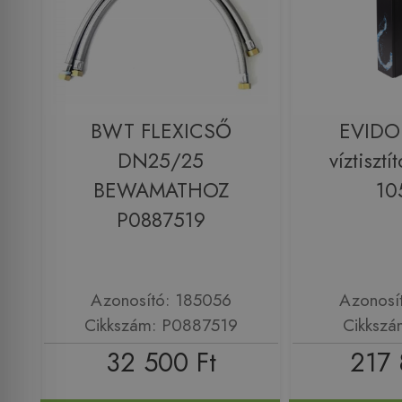
BWT FLEXICSŐ
EVIDO
DN25/25
víztisztí
BEWAMATHOZ
10
P0887519
Azonosító: 185056
Azonosí
Cikkszám: P0887519
Cikkszá
32 500 Ft
217 