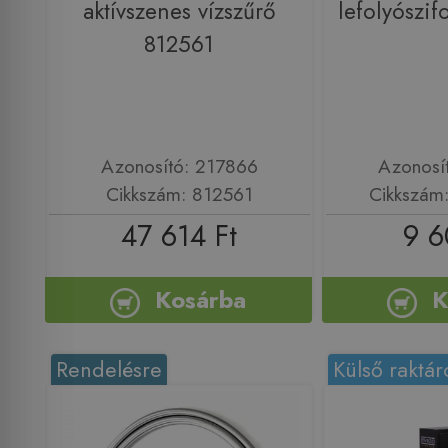
aktívszenes vízszűrő
lefolyószi
812561
Azonosító: 217866
Azonosí
Cikkszám: 812561
Cikkszám
47 614 Ft
9 6
Kosárba
K
Rendelésre
Külső raktár