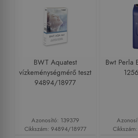
BWT Aquatest
Bwt Perla B
vízkeménységmérő teszt
125
94894/18977
Azonosító: 139379
Azonosí
Cikkszám: 94894/18977
Cikkszám