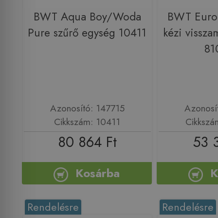
BWT Aqua Boy/Woda
BWT Europ
Pure szűrő egység 10411
kézi vissza
81
Azonosító: 147715
Azonosí
Cikkszám: 10411
Cikkszá
80 864 Ft
53 
Kosárba
K
Rendelésre
Rendelésre