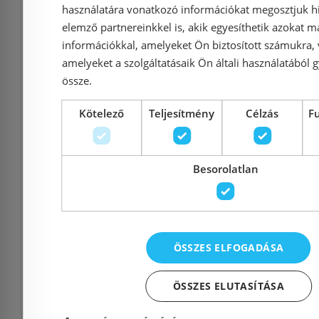
használatára vonatkozó információkat megosztjuk hi
elemző partnereinkkel is, akik egyesíthetik azokat m
információkkal, amelyeket Ön biztosított számukra,
amelyeket a szolgáltatásaik Ön általi használatából g
össze.
Kötelező
Teljesítmény
Célzás
F
BWT WODA-PURE
BWT W
CSOMAG 5 PURE S
CSOMAG 
Besorolatlan
CUF UKTRASZŰRŐ +
MINE
MM VÍZSZŰRŐ FEJ
MAGNÉZIU
KIT6_MM812539
+ MM VÍ
ÖSSZES ELFOGADÁSA
KIT6_
Azonosító: 223736
Azonosí
ÖSSZES ELUTASÍTÁSA
Cikkszám: KIT6_MM812539
Cikkszám: 