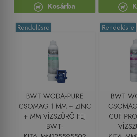
Kosárba
K
Rendelésre
Rendelésre
BWT WODA-PURE
BWT W
CSOMAG 1 MM + ZINC
CSOMAG
+ MM VÍZSZŰRŐ FEJ
CUF PR
BWT-
VÍZSZ
KIT6_MM125595502
KIT6_MM