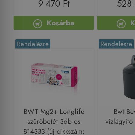
9 470 Ft
528 
Kosárba
K
Rendelésre
Rendelésre
BWT Mg2+ Longlife
Bwt Be
szűrőbetét 3db-os
vízlágyít
814333 (új cikkszám: