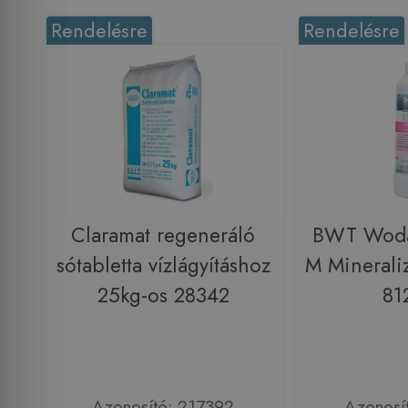
Rendelésre
Rendelésre
Claramat regeneráló
BWT Woda
sótabletta vízlágyításhoz
M Mineraliz
25kg-os 28342
81
Azonosító: 217392
Azonosí