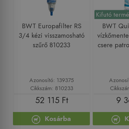
Kifutó term
BWT Europafilter RS
BWT Qui
3/4 kézi visszamosható
vízkőmente
szűrő 810233
csere patr
Azonosító: 139375
Azonosí
Cikkszám: 810233
Cikkszá
52 115 Ft
9 3
Kosárba
K