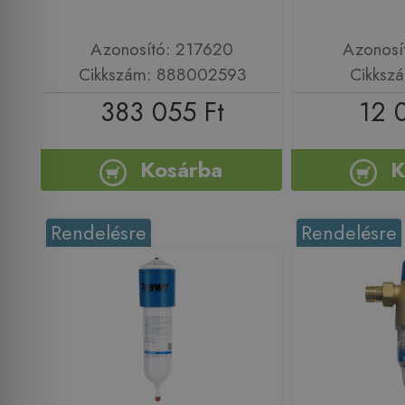
Azonosító: 217620
Azonosí
Cikkszám: 888002593
Cikksz
383 055 Ft
12 
Kosárba
K
Rendelésre
Rendelésre