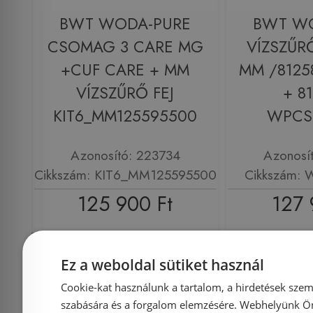
BWT WODA-PURE
BWT W
CSOMAG 3 CARE MG
VÍZSZŰ
+CUF CARE + MM
MM /8125
VÍZSZŰRŐ FEJ
+ 8
KIT6_MM125595500
WPCS
Azonosító: 223734
Azonosí
Cikkszám: KIT6_MM125595500
Cikkszám
125 900 Ft
127 
Kosárba
K
Ez a weboldal sütiket használ
Cookie-kat használunk a tartalom, a hirdetések szem
Rendelésre
Rendelésre
szabására és a forgalom elemzésére. Webhelyünk Ön 