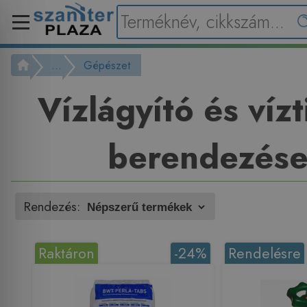
...
Gépészet
Vízlágyító és vízt
berendezés
Rendezés:
Raktáron
-24%
Rendelésre