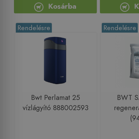
Kosárba
K
Rendelésre
Rendelésre
Bwt Perlamat 25
BWT S
vízlágyító 888002593
regener
(9