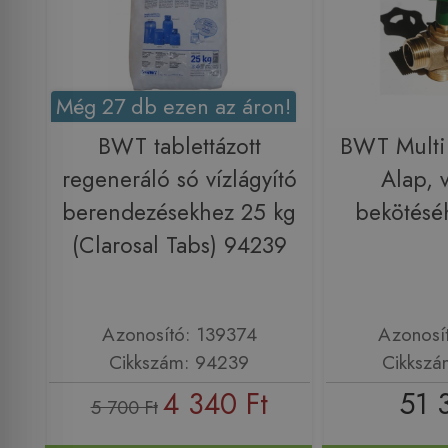
Még 27 db ezen az áron!
BWT tablettázott
BWT Multi
regeneráló só vízlágyító
Alap, v
berendezésekhez 25 kg
bekötésé
(Clarosal Tabs) 94239
Azonosító: 139374
Azonosí
Cikkszám: 94239
Cikkszá
4 340 Ft
51 
5 700 Ft