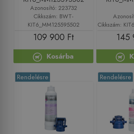
Azonosító: 223732
Cikkszám: BWT-
Azonosí
KIT6_MM125595502
Cikkszám: KI
109 900 Ft
145 
Kosárba
K
Rendelésre
Rendelésre