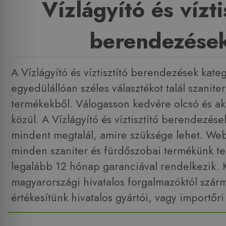
Vízlágyító és vízti
berendezése
A Vízlágyító és víztisztító berendezések kate
egyedülállóan széles választékot talál szanite
termékekből. Válogasson kedvére olcsó és ak
közül. A Vízlágyító és víztisztító berendezés
mindent megtalál, amire szüksége lehet. W
minden szaniter és fürdőszobai termékünk tel
legalább 12 hónap garanciával rendelkezik. 
magyarországi hivatalos forgalmazóktól szár
értékesítünk hivatalos gyártói, vagy importőri