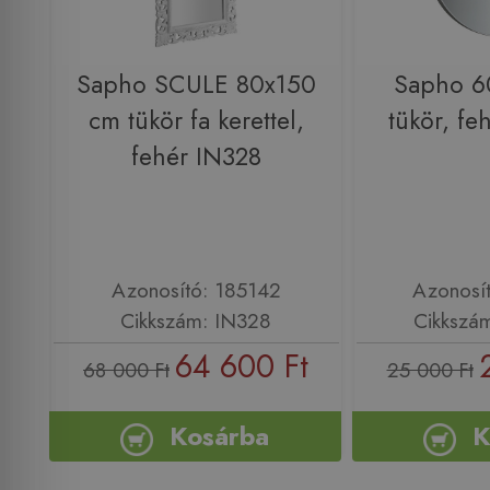
Sapho SCULE 80x150
Sapho 6
cm tükör fa kerettel,
tükör, f
fehér IN328
Azonosító: 185142
Azonosí
Cikkszám: IN328
Cikkszá
64 600 Ft
68 000 Ft
25 000 Ft
Kosárba
K