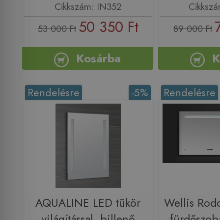
Cikkszám: IN352
Cikksz
50 350 Ft
53 000 Ft
89 000 Ft
Kosárba
K
Rendelésre
-5%
Rendelésre
AQUALINE LED tükör
Wellis Rod
világítással, billenő
fürdőszob