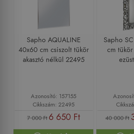
Sapho AQUALINE
Sapho SC
40x60 cm csiszolt tükör
cm tükör 
akasztó nélkül 22495
ezüs
Azonosító: 157155
Azonosí
Cikkszám: 22495
Cikksz
6 650 Ft
7 000 Ft
40 000 Ft