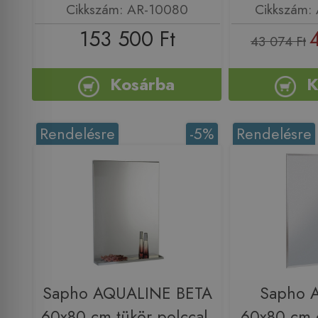
Cikkszám: AR-10080
Cikkszám:
153 500 Ft
43 074 Ft
Kosárba
K
Rendelésre
-5%
Rendelésre
Sapho AQUALINE BETA
Sapho 
60x80 cm tükör polccal,
60x80 cm c