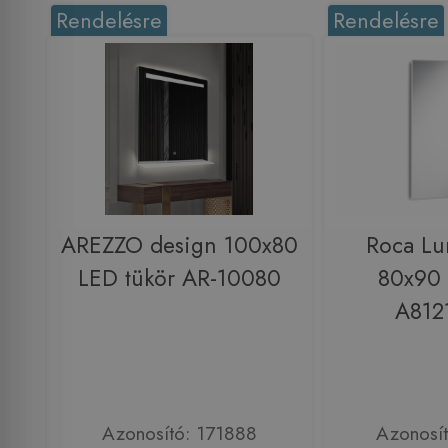
Rendelésre
Rendelésre
AREZZO design 100x80
Roca Lu
LED tükör AR-10080
80x90 
A812
Azonosító: 171888
Azonosí