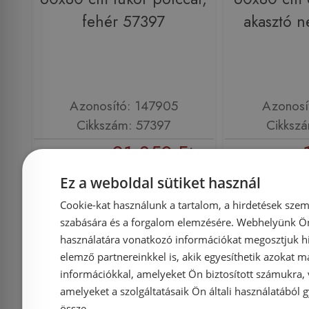
fehér 57397
akasztó n
Azonosító: 147905
Azonosí
Cikkszám: 57397
Cikksz
21 850 Ft
23 000 Ft
13 700 Ft
Ez a weboldal sütiket használ
Kosárba
K
Cookie-kat használunk a tartalom, a hirdetések szem
szabására és a forgalom elemzésére. Webhelyünk Ön 
használatára vonatkozó információkat megosztjuk hi
Rendelésre
-5%
Rendelésre
elemző partnereinkkel is, akik egyesíthetik azokat m
információkkal, amelyeket Ön biztosított számukra,
amelyeket a szolgáltatásaik Ön általi használatából g
össze.