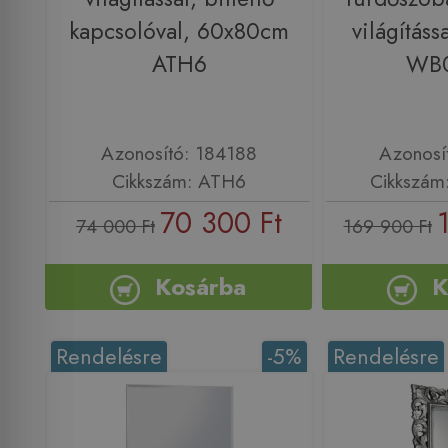
kapcsolóval, 60x80cm
világítássa
ATH6
WB
Azonosító: 184188
Azonosí
Cikkszám: ATH6
Cikkszá
70 300 Ft
74 000 Ft
169 900 Ft
Kosárba
K
Rendelésre
-5%
Rendelésre