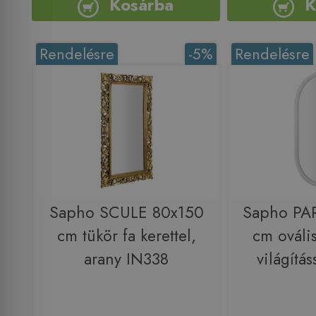
Kosárba
K
Rendelésre
-5%
Rendelésre
Sapho SCULE 80x150
Sapho PA
cm tükör fa kerettel,
cm ováli
arany IN338
világítá