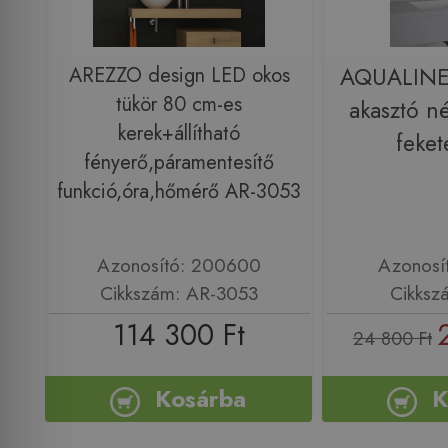
AREZZO design LED okos
AQUALINE 
tükör 80 cm-es
akasztó n
kerek+állítható
feke
fényerő,páramentesítő
funkció,óra,hőmérő AR-3053
Azonosító: 200600
Azonosí
Cikkszám: AR-3053
Cikksz
114 300 Ft
24 800 Ft
Kosárba
K