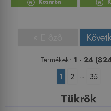
Kosárba
K
« Előző
Követ
Termékek:
1 - 24 (82
1
2
‧‧‧
35
Tükrök