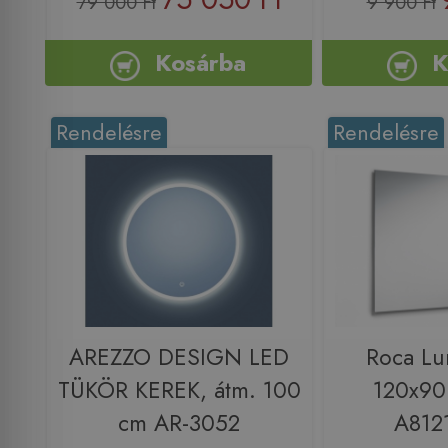
79 000 Ft
9 900 Ft
Kosárba
K
Rendelésre
Rendelésre
AREZZO DESIGN LED
Roca Lu
TÜKÖR KEREK, átm. 100
120x90
cm AR-3052
A812