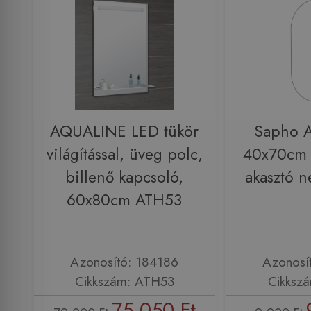
AQUALINE LED tükör
Sapho 
világítással, üveg polc,
40x70cm o
billenő kapcsoló,
akasztó n
60x80cm ATH53
Azonosító: 184186
Azonosí
Cikkszám: ATH53
Cikksz
75 050 Ft