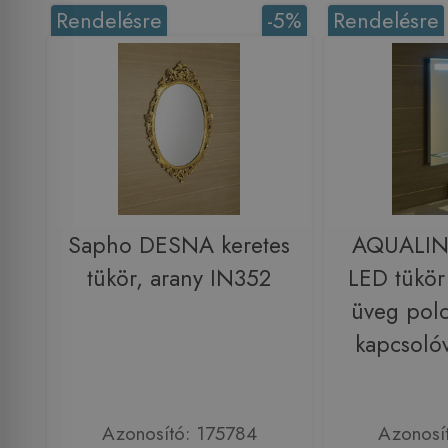
Rendelésre
-5%
Rendelésre
Sapho DESNA keretes
AQUALIN
tükör, arany IN352
LED tükör 
üveg polc
kapcsoló
Azonosító: 175784
Azonosí