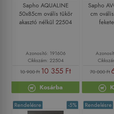
Sapho AQUALINE
Sapho A
50x85cm ovális tükör
cm ovális
akasztó nélkül 22504
feket
Azonosító: 191606
Azonosí
Cikkszám: 22504
Cikksz
10 355 Ft
10 900 Ft
70 000 Ft
Kosárba
K
Rendelésre
-5%
Rendelésre