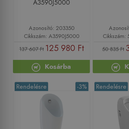
A3590J5000
Azonosító: 203350
Azonosí
Cikkszám: A3590J5000
Cikkszám: 
125 980 Ft
137 607 Ft
50 835 Ft
Kosárba
K
Rendelésre
-3%
Rendelésre