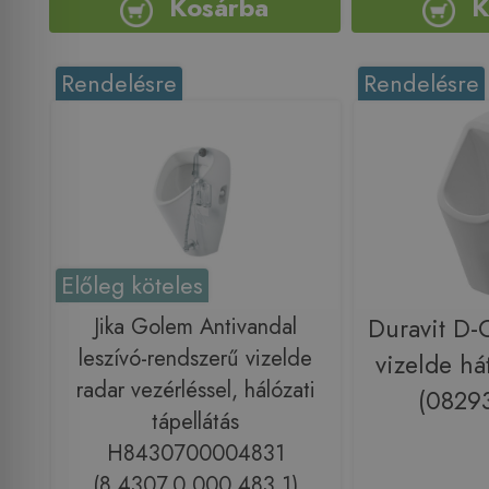
Kosárba
K
Rendelésre
Rendelésre
Előleg köteles
Jika Golem Antivandal
Duravit D
leszívó-rendszerű vizelde
vizelde há
radar vezérléssel, hálózati
(0829
tápellátás
H8430700004831
(8.4307.0.000.483.1)