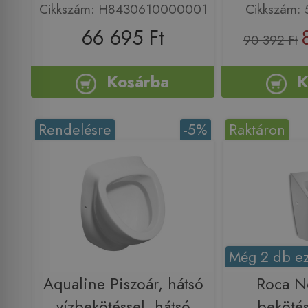
Cikkszám: H8430610000001
Cikkszám: 
66 695 Ft
90 392 Ft
Kosárba
K
Rendelésre
-5%
Raktáron
Még 2 db ez
Aqualine Piszoár, hátsó
Roca N
vízbekötéssel, hátsó
bekötés