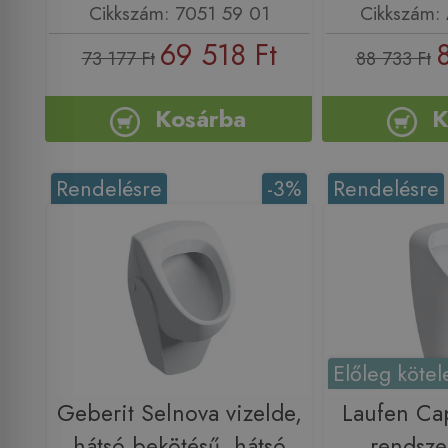
Cikkszám: 7051 59 01
Cikkszám:
69 518 Ft
73 177 Ft
88 733 Ft
Kosárba
K
Rendelésre
-3%
Rendelésre
Előleg kötel
Geberit Selnova vizelde,
Laufen Cap
hátsó bekötésű, hátsó
rendsze