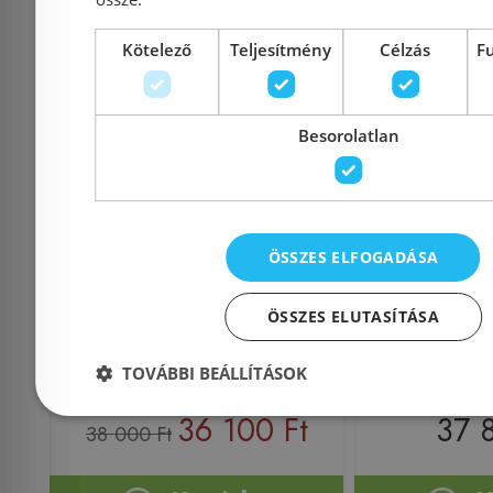
Kötelező
Teljesítmény
Célzás
F
Besorolatlan
Sapho BRUCKNER
Jika Kor
SCHWARN hátsó
H84410
bekötésű piszoár, fehér
(8.4410.0
201.701.4
ÖSSZES ELFOGADÁSA
ÖSSZES ELUTASÍTÁSA
Azonosító: 191551
Azonosí
TOVÁBBI BEÁLLÍTÁSOK
Cikkszám: 201.701.4
Cikkszám: H
36 100 Ft
37 
38 000 Ft