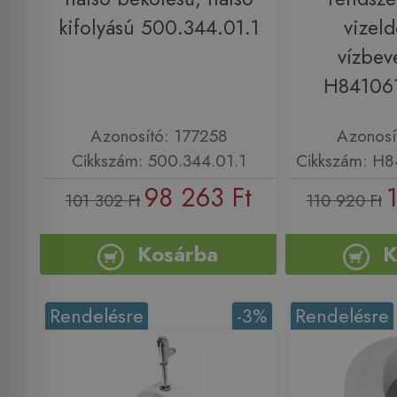
kifolyású 500.344.01.1
vizeld
vízbev
H84106
Azonosító: 177258
Azonosí
Cikkszám: 500.344.01.1
Cikkszám: H
98 263 Ft
101 302 Ft
110 920 Ft
Kosárba
K
Rendelésre
-3%
Rendelésre