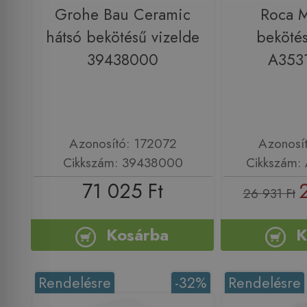
Grohe Bau Ceramic
Roca M
hátsó bekötésű vizelde
bekötés
39438000
A353
Azonosító: 172072
Azonosí
Cikkszám: 39438000
Cikkszám:
71 025 Ft
26 931 Ft
Kosárba
K
Rendelésre
-32%
Rendelésre