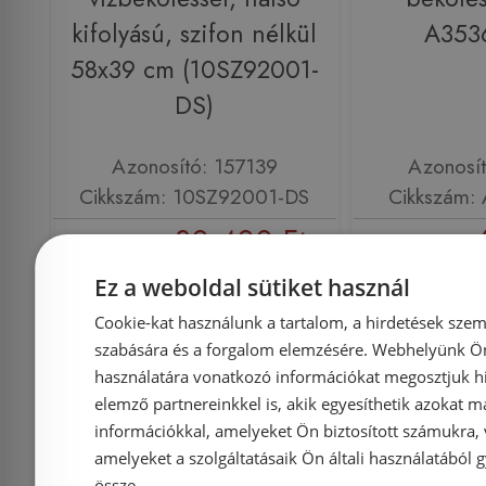
kifolyású, szifon nélkül
A353
58x39 cm (10SZ92001-
DS)
Azonosító: 157139
Azonosí
Cikkszám: 10SZ92001-DS
Cikkszám:
30 400 Ft
32 000 Ft
54 539 Ft
Ez a weboldal sütiket használ
Kosárba
K
Cookie-kat használunk a tartalom, a hirdetések szem
szabására és a forgalom elemzésére. Webhelyünk Ön 
használatára vonatkozó információkat megosztjuk hi
Rendelésre
-5%
Rendelésre
elemző partnereinkkel is, akik egyesíthetik azokat m
információkkal, amelyeket Ön biztosított számukra,
amelyeket a szolgáltatásaik Ön általi használatából g
össze.