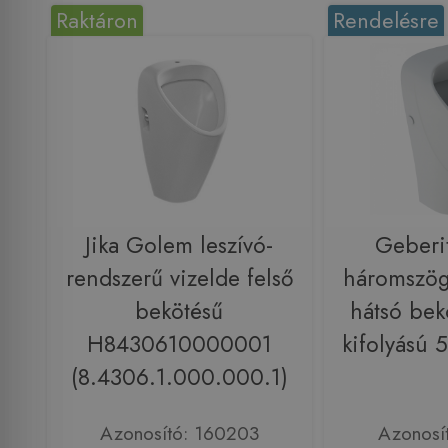
Raktáron
Rendelésre
Jika Golem leszívó-
Geberi
rendszerű vizelde felső
háromszögl
bekötésű
hátsó bek
H8430610000001
kifolyású 
(8.4306.1.000.000.1)
Azonosító: 160203
Azonosí