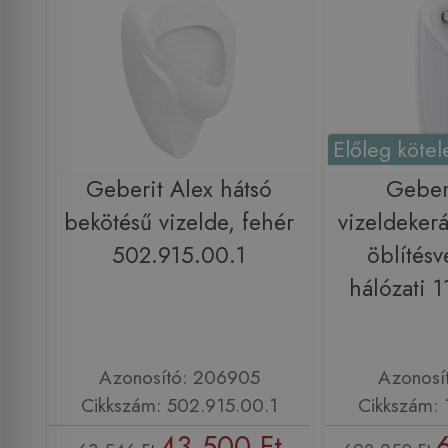
Előleg kötel
Geberit Alex hátsó
Geber
bekötésű vizelde, fehér
vizeldekerá
502.915.00.1
öblítésv
hálózati 
Azonosító: 206905
Azonosí
Cikkszám: 502.915.00.1
Cikkszám: 
43 500 Ft