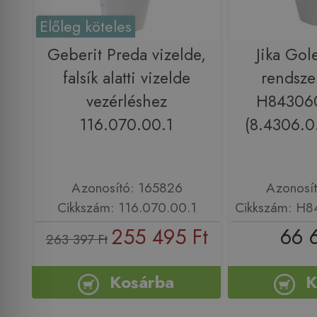
Előleg köteles
Geberit Preda vizelde,
Jika Gol
falsík alatti vizelde
rendsze
vezérléshez
H84306
116.070.00.1
(8.4306.0
Azonosító: 165826
Azonosí
Cikkszám: 116.070.00.1
Cikkszám: H
255 495 Ft
66 
263 397 Ft
Kosárba
K