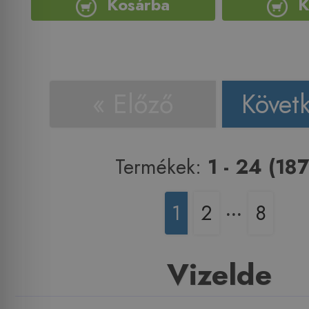
Kosárba
K
« Előző
Követ
Termékek:
1 - 24 (187
1
2
‧‧‧
8
Vizelde