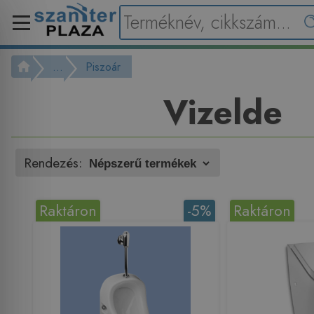
...
Piszoár
Vizelde
Rendezés:
Raktáron
-5%
Raktáron