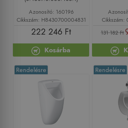
Azonosító: 160196
Azonosí
Cikkszám: H8430700004831
Cikkszám:
222 246 Ft
131 182 Ft
Kosárba
K
Rendelésre
Rendelésre