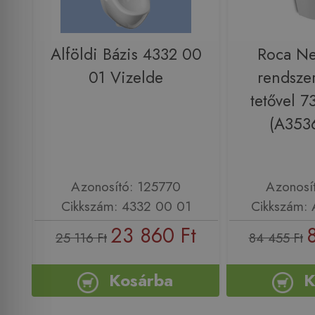
Alföldi Bázis 4332 00
Roca Ne
01 Vizelde
rendszer
tetővel 
(A353
Azonosító: 125770
Azonosí
Cikkszám: 4332 00 01
Cikkszám:
23 860 Ft
25 116 Ft
84 455 Ft
Kosárba
K