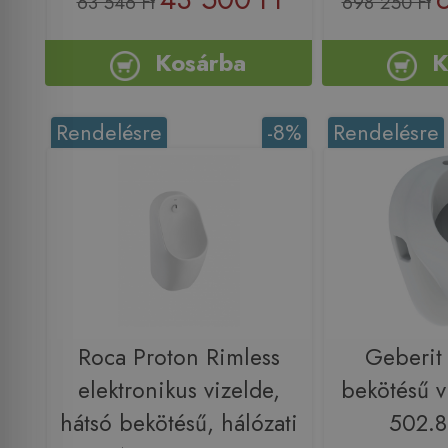
63 546 Ft
698 250 Ft
Kosárba
K
Rendelésre
-8%
Rendelésre
Roca Proton Rimless
Geberit 
elektronikus vizelde,
bekötésű v
hátsó bekötésű, hálózati
502.8