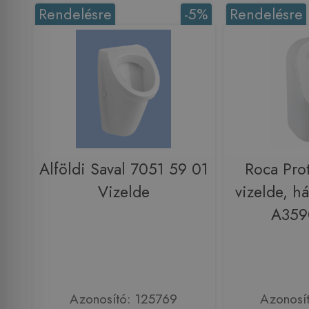
Rendelésre
-5%
Rendelésre
Alföldi Saval 7051 59 01
Roca Pro
Vizelde
vizelde, h
A359
Azonosító: 125769
Azonosí