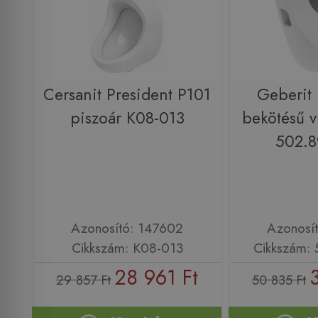
Cersanit President P101
Geberit 
piszoár K08-013
bekötésű v
502.8
Azonosító: 147602
Azonosí
Cikkszám: K08-013
Cikkszám: 
28 961 Ft
29 857 Ft
50 835 Ft