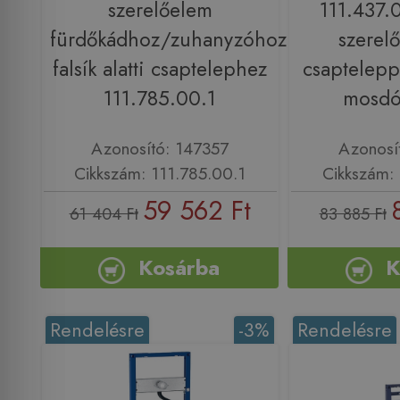
szerelőelem
111.437.
fürdőkádhoz/zuhanyzóhoz
szerelő
falsík alatti csaptelephez
csapteleppe
111.785.00.1
mosdó
Azonosító: 147357
Azonosí
Cikkszám: 111.785.00.1
Cikkszám: 
59 562 Ft
61 404 Ft
83 885 Ft
Kosárba
K
Rendelésre
-3%
Rendelésre