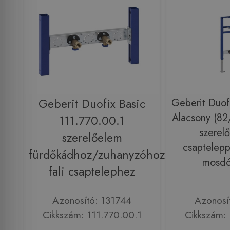
Geberit Duofix Basic
Geberit Duof
Alacsony (8
111.770.00.1
szerelő
szerelőelem
csapteleppe
fürdőkádhoz/zuhanyzóhoz
mosdó
fali csaptelephez
Azonosító: 131744
Azonosí
Cikkszám: 111.770.00.1
Cikkszám: 