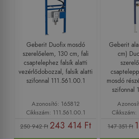
Geberit Duofix mosdó
Geberit al
szerelőelem, 130 cm, fali
cm) Duo
csaptelephez falsík alatti
szerelő
vezérlődobozzal, falsík alatti
csapteleppe
szifonnal 111.561.00.1
mosdó részére
szifonnal 
Azonosító: 165812
Azonosí
Cikkszám: 111.561.00.1
Cikkszám: 
243 414 Ft
1
250 942 Ft
147 351 Ft