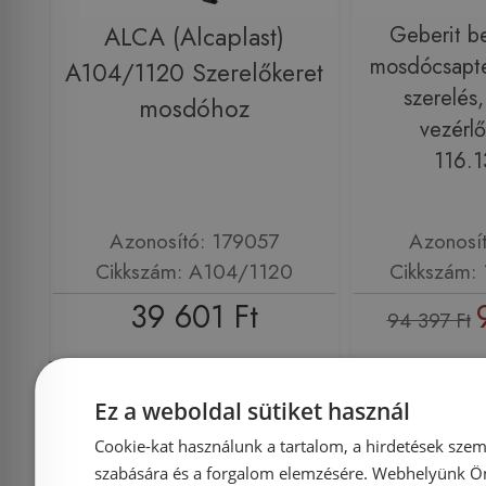
ALCA (Alcaplast)
Geberit be
mosdócsapte
A104/1120 Szerelőkeret
szerelés, 
mosdóhoz
vezérl
116.1
Azonosító: 179057
Azonosí
Cikkszám: A104/1120
Cikkszám: 
39 601 Ft
94 397 Ft
Kosárba
K
Ez a weboldal sütiket használ
Cookie-kat használunk a tartalom, a hirdetések szem
Rendelésre
-3%
Rendelésre
szabására és a forgalom elemzésére. Webhelyünk Ön 