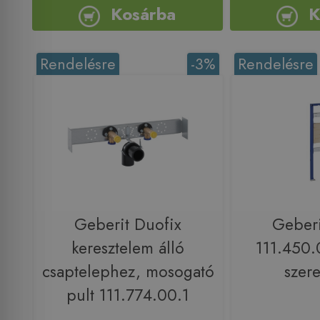
Kosárba
K
Rendelésre
-3%
Rendelésre
Geberit Duofix
Geberi
keresztelem álló
111.450.
csaptelephez, mosogató
szer
pult 111.774.00.1