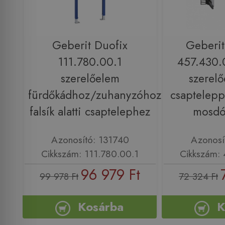
Geberit Duofix
Geberit
111.780.00.1
457.430.
szerelőelem
szerelő
fürdőkádhoz/zuhanyzóhoz
csapteleppe
falsík alatti csaptelephez
mosdó
Azonosító: 131740
Azonosí
Cikkszám: 111.780.00.1
Cikkszám: 
96 979 Ft
99 978 Ft
72 324 Ft
Kosárba
K