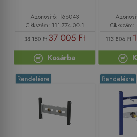
Azonosító: 166043
Azonosí
Cikkszám: 111.774.00.1
Cikkszám: 
37 005 Ft
1
38 150 Ft
113 806 Ft
Kosárba
K
Rendelésre
Rendelésre