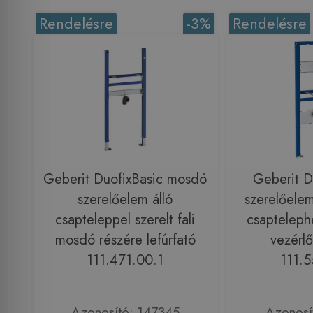
Rendelésre
-3%
Rendelésre
Geberit DuofixBasic mosdó
Geberit D
szerelőelem álló
szerelőelem
csapteleppel szerelt fali
csaptelephe
mosdó részére lefúrfató
vezérl
111.471.00.1
111.5
Azonosító: 147345
Azonosí