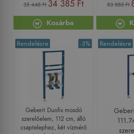
34 385 Ft
35 448 Ft
83 885 Ft
Kosárba
K
Rendelésre
-3%
Rendelésre
Geberit Duofix mosdó
Geberi
szerelőelem, 112 cm, álló
111.7
csaptelephez, két vízmérő
szer