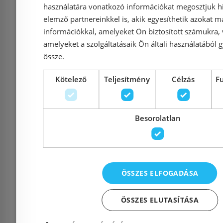
használatára vonatkozó információkat megosztjuk hi
elemző partnereinkkel is, akik egyesíthetik azokat m
információkkal, amelyeket Ön biztosított számukra,
amelyeket a szolgáltatásaik Ön általi használatából g
össze.
Kötelező
Teljesítmény
Célzás
F
Geberit Duofix mosdó
Grohe 
szerelőelem, 112 cm, álló
Szerelőker
Besorolatlan
csaptelep falsík alatti
egylyuka
vezérlődobozzal, falsík alatti
telepítésé
szifonnal 111.556.00.1
ÖSSZES ELFOGADÁSA
Azonosító: 165810
Azonosí
ÖSSZES ELUTASÍTÁSA
Cikkszám: 111.556.00.1
Cikkszám