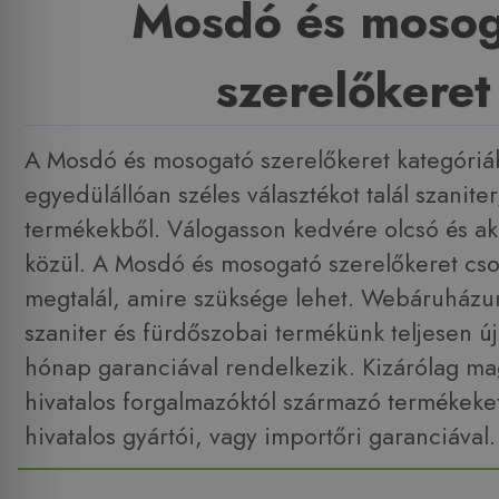
Mosdó és mosog
szerelőkeret
A Mosdó és mosogató szerelőkeret kategóri
egyedülállóan széles választékot talál szanite
termékekből. Válogasson kedvére olcsó és ak
közül. A Mosdó és mosogató szerelőkeret cs
megtalál, amire szüksége lehet. Webáruház
szaniter és fürdőszobai termékünk teljesen új
hónap garanciával rendelkezik. Kizárólag ma
hivatalos forgalmazóktól származó termékeket
hivatalos gyártói, vagy importőri garanciával.