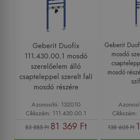
Geberit Duofix
Geberit Duof
mosdó szer
111.430.00.1 mosdó
csapteleppe
szerelőelem álló
mosdó részére
csapteleppel szerelt fali
szi
mosdó részére
Azonosító: 132010
Azonosí
Cikkszám: 111.430.00.1
Cikkszám: 
81 369 Ft
1
83 885 Ft
138 605 Ft