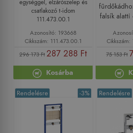
egységgel, elzárószelep és
fürdőkádh
csatlakozó t-idom
falsík alatt
111.473.00.1
Azonosító: 193668
Azonosí
Cikkszám: 111.473.00.1
Cikkszám: 
287 288 Ft
296 173 Ft
75 153 Ft
Kosárba
K
Rendelésre
-3%
Rendelésre