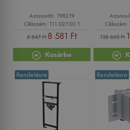
Azonosító: 198219
Azonosí
Cikkszám: 111.027.00.1
Cikkszám: 
8 581 Ft
8 847 Ft
138 605 Ft
Kosárba
K
Rendelésre
Rendelésre