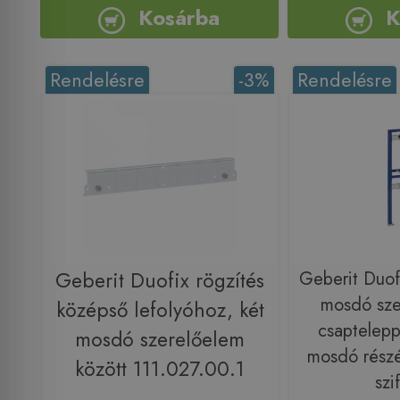
Kosárba
K
Rendelésre
-3%
Rendelésre
Geberit Duofix rögzítés
Geberit Duof
mosdó szer
középső lefolyóhoz, két
csapteleppe
mosdó szerelőelem
mosdó részére
között 111.027.00.1
szi