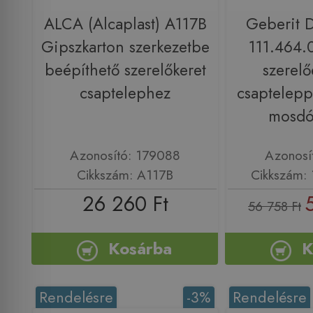
ALCA (Alcaplast) A117B
Geberit D
Gipszkarton szerkezetbe
111.464.
beépíthető szerelőkeret
szerelő
csaptelephez
csapteleppe
mosdó
Azonosító: 179088
Azonosí
Cikkszám: A117B
Cikkszám: 
26 260 Ft
56 758 Ft
Kosárba
K
Rendelésre
-3%
Rendelésre