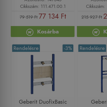
Cikkszám: 111.471.00.1
Cikkszám: 
77 134 Ft
2
79 519 Ft
215 927 Ft
Kosárba
K
Rendelésre
-3%
Rendelésre
Geberit DuofixBasic
Geberi