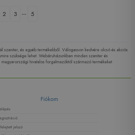
2
3
‧‧‧
5
lál szaniter, és egyéb termékekből. Válogasson kedvére olcsó és akciós
, amire szüksége lehet. Webáruházunkban minden szaniter és
ag magyarországi hivatalos forgalmazóktól származó termékeket
Fiókom
elépés
egisztráció
lfelejtett jelszó