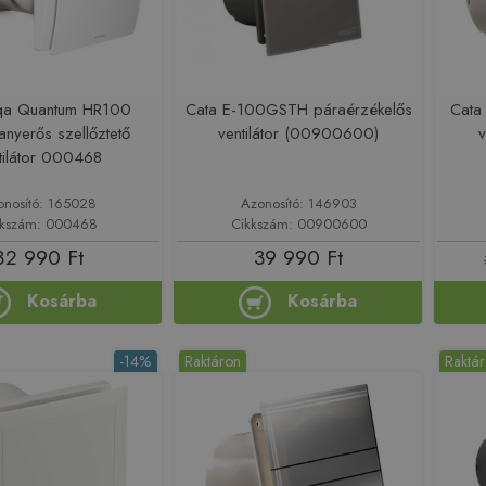
iqa Quantum HR100
Cata E-100GSTH páraérzékelős
Cata
anyerős szellőztető
ventilátor (00900600)
tilátor 000468
onosító: 165028
Azonosító: 146903
kkszám: 000468
Cikkszám: 00900600
82 990 Ft
39 990 Ft
Kosárba
Kosárba
-14%
Raktáron
Raktá