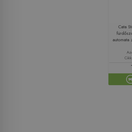
Cata S
fürdőszo
automata 
Az
Cik