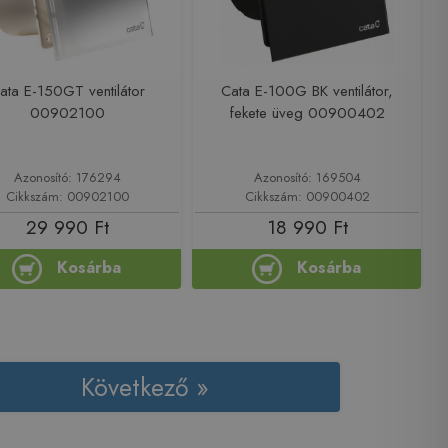
ata E-150GT ventilátor
Cata E-100G BK ventilátor,
00902100
fekete üveg 00900402
Azonosító: 176294
Azonosító: 169504
Cikkszám: 00902100
Cikkszám: 00900402
29 990 Ft
18 990 Ft
Kosárba
Kosárba
Következő »