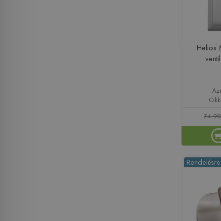
Helios
vent
Az
Cik
74 90
Rendelésre