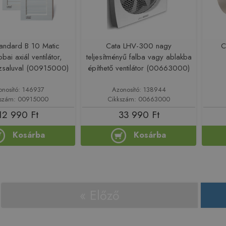
tandard B 10 Matic
Cata LHV-300 nagy
C
bai axiál ventilátor,
teljesítményű falba vagy ablakba
zsaluval (00915000)
építhető ventilátor (00663000)
onosító: 146937
Azonosító: 138944
kszám: 00915000
Cikkszám: 00663000
12 990 Ft
33 990 Ft
Kosárba
Kosárba
« Előző