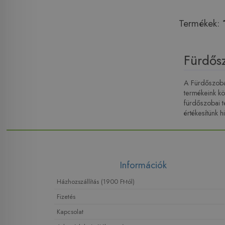
Termékek:
Fürdősz
A Fürdőszobai
termékeink kö
fürdőszobai t
értékesítünk h
Információk
Házhozszállítás (1900 Ft-tól)
Fizetés
Kapcsolat