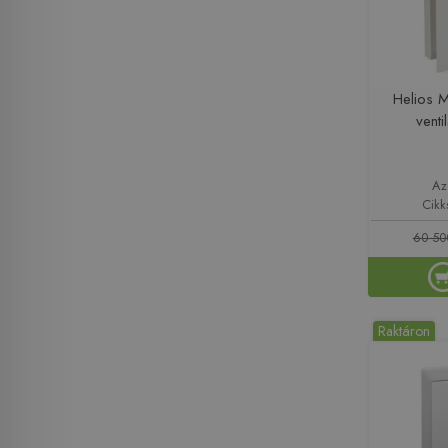
Helios 
vent
Az
Cik
60 50
Raktáron