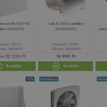
Minivent M1/100 NC
Cata E-100G ventilátor
ilátor 00006172
(00900000)
páraé
onosító: 133179
Azonosító: 137909
kszám: 00006172
Cikkszám: 00900000
52 200 Ft
16 990 Ft
0 Ft
Kosárba
Kosárba
-11%
Rendelésre
Rende