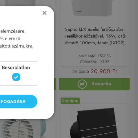
×
lios Minivent M1/120 F
Sapho LEX axiális fürdőszobai
 elemzésére.
áraérzékelős ventilátor
ventillátor időzítővel, 15W, cső
 és elemző
H00006364
átmérő 100mm, fehér (LX102)
sított számukra,
Azonosító: 195043
Azonosító: 153058
Cikkszám: H00006364
Cikkszám: LX102
Besorolatlan
94 500 Ft
20 900 Ft
22 000 Ft
Kosárba
Kosárba
lésre
Raktáron
ELFOGADÁSA