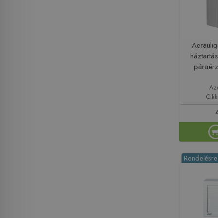
Aerauli
háztartás
páraér
Az
Cik
Rendelésre