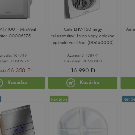
 M1/100 F MiniVent
Cata LHV-160 nagy
Aera
ilátor 00006175
teljesítményű falba vagy ablakba
építhető ventilátor (00660000)
onosító: 164749
Azonosító: 138941
kszám: 00006175
Cikkszám: 00660000
66 350 Ft
16 990 Ft
0 Ft
Kosárba
Kosárba
Raktáron
Rende