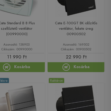
Cata Standard B 8 Plus
Cata E-100GT BK időzítős
szellőztető ventilátor
ventilátor, fekete üveg
(00990000)
00900502
Azonosító: 138903
Azonosító: 169502
Cikkszám: 00990000
Cikkszám: 00900502
11 990 Ft
22 990 Ft
Kosárba
Kosárba
lésre
Raktáron