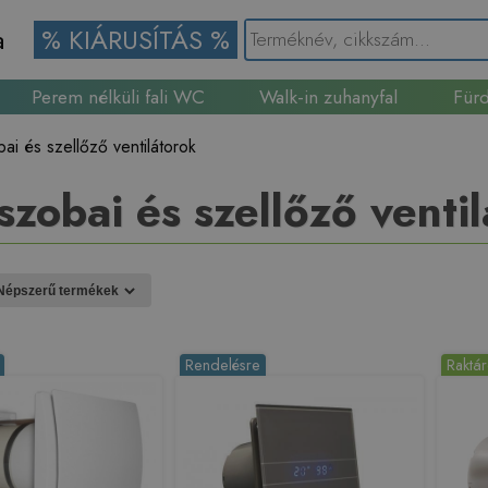
a
% KIÁRUSÍTÁS %
Perem nélküli fali WC
Walk-in zuhanyfal
Fürd
Gránit mosogató
ai és szellőző ventilátorok
zobai és szellőző venti
Rendelésre
Raktá