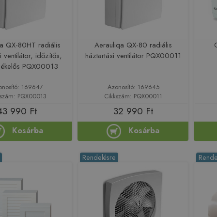
qa QX-80HT radiális
Aerauliqa QX-80 radiális
i ventilátor, időzítős,
háztartási ventilátor PQX00011
zékelős PQX00013
onosító: 169647
Azonosító: 169645
kszám: PQX00013
Cikkszám: PQX00011
43 990 Ft
32 990 Ft
Kosárba
Kosárba
Rendelésre
Rende