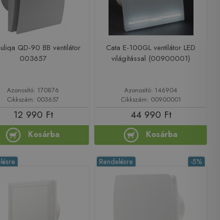
uliqa QD-90 BB ventilátor
Cata E-100GL ventilátor LED
003657
világítással (00900001)
Azonosító: 170876
Azonosító: 146904
Cikkszám: 003657
Cikkszám: 00900001
12 990 Ft
44 990 Ft
Kosárba
Kosárba
lésre
Rendelésre
-5%