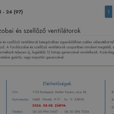
1 - 24 (97)
1
obai és szellőző ventilátorok
 és szellőző ventilátorok kategóriában egyedülállóan széles választékot ta
zül. A Fürdőszobai és szellőző ventilátorok csoportban mindent megtalál
ermékünk teljesen új, legalább 12 hónap garanciával rendelkezik. Kizáról
ivatalos gyártói, vagy importőri garanciával.
Elérhetőségek
Cím:
1135 Budapest, Reitter Ferenc utca 56.
B
Nyitvatartás:
Hétfő - Péntek: 9-17 :: Sz - V: ZÁRVA
R
2026. 08.08. ZÁRVA
E
Telefon:
06 20 994 0447
::
06 30 598 7004