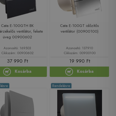
Cata E-100GTH BK
Cata E-100GT időzítős
rzékelős ventilátor, fekete
ventilátor (00900100)
üveg 00900602
Azonosító: 169503
Azonosító: 137910
Cikkszám: 00900602
Cikkszám: 00900100
37 990 Ft
19 990 Ft
Kosárba
Kosárba
lésre
Rendelésre