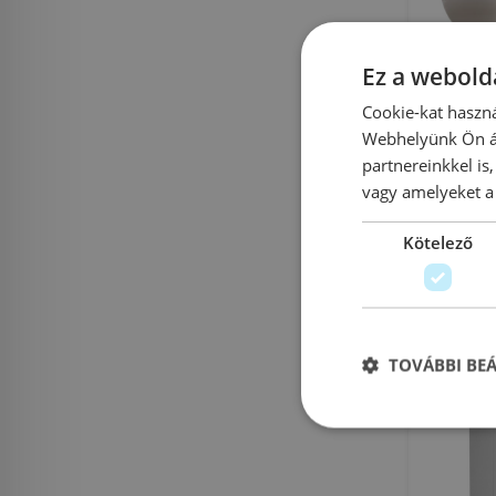
Ez a webolda
Cata E-1
Cookie-kat haszná
vent
Webhelyünk Ön ál
partnereinkkel is
vagy amelyeket a 
Az
Cik
Kötelező
Rendelésre
TOVÁBBI BE