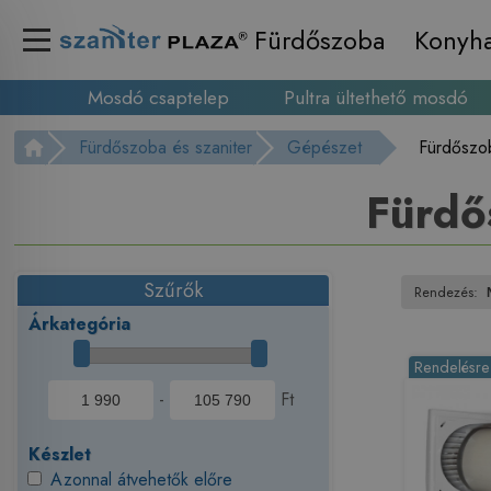
Fürdőszoba
Konyh
Mosdó csaptelep
Pultra ültethető mosdó
Fürdőszoba és szaniter
Gépészet
Fürdőszob
Fürdős
Szűrők
Rendezés:
Árkategória
Rendelésre
-
Ft
Készlet
Azonnal átvehetők előre