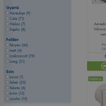
Gyártó
Aerauliqa (9)
Cata (71)
Helios (7)
Aeraul
hővissz
Sapho (8)
ven
Felület
Az
fényes (46)
Ci
matt (4)
szálcsiszolt (19)
üveg (21)
Szín
ezüst (1)
Raktáron
fehér (55)
fekete (6)
króm (15)
szürke (15)