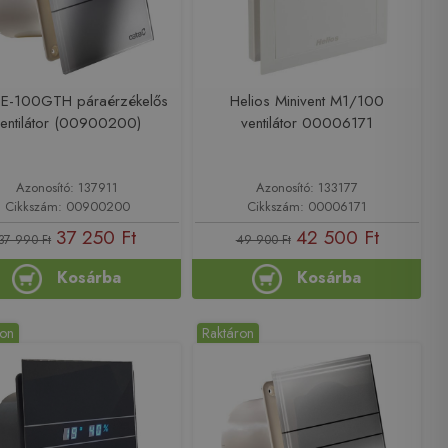
 E-100GTH páraérzékelős
Helios Minivent M1/100
ventilátor (00900200)
ventilátor 00006171
Azonosító: 137911
Azonosító: 133177
Cikkszám: 00900200
Cikkszám: 00006171
37 250 Ft
42 500 Ft
37 990 Ft
49 900 Ft
Kosárba
Kosárba
ron
Raktáron