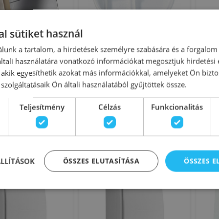
l sütiket használ
20GTH páraérzékelős
Cata pillangószelep X-Mart 10
He
lunk a tartalom, a hirdetések személyre szabására és a forgalom
ilátor 00901200
(Matic) / E-100 / B-10 Plus,
p
tali használatára vonatkozó információkat megosztjuk hirdetési
01990097
, akik egyesíthetik azokat más információkkal, amelyeket Ön bizto
szolgáltatásaik Ön általi használatából gyűjtöttek össze.
onosító: 146907
Azonosító: 164039
kszám: 00901200
Cikkszám: 01990097
Teljesítmény
Célzás
Funkcionalitás
40 990 Ft
1 990 Ft
Kosárba
Kosárba
Rendelésre
Rende
ÁLLÍTÁSOK
ÖSSZES ELUTASÍTÁSA
ÖSSZES 