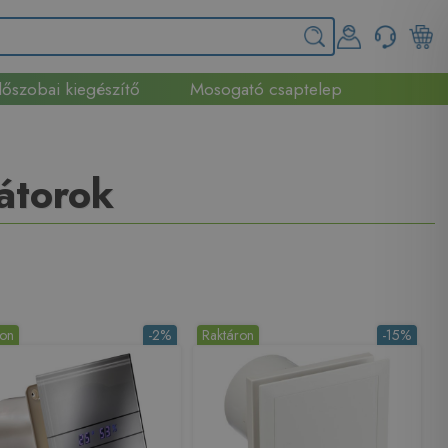
őszobai kiegészítő
Mosogató csaptelep
látorok
ron
-2%
Raktáron
-15%