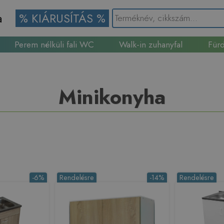
a
% KIÁRUSÍTÁS %
Perem nélküli fali WC
Walk-in zuhanyfal
Fürd
Gránit mosogató
Minikonyha
-6%
Rendelésre
-14%
Rendelésre