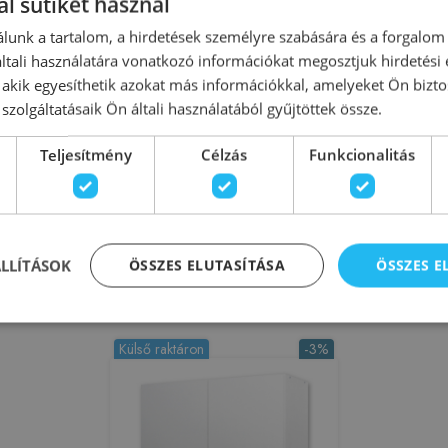
l sütiket használ
lunk a tartalom, a hirdetések személyre szabására és a forgalom
tali használatára vonatkozó információkat megosztjuk hirdetési
, akik egyesíthetik azokat más információkkal, amelyeket Ön bizto
szolgáltatásaik Ön általi használatából gyűjtöttek össze.
 mosogató
EVIDO WEEKEND minikonyha jobb
SZP felsősz
oldali hűtővel, kerámia főzőlappal,
 nyílóajtós,
80x30, fehé
egymedencés rozsdamentes
Teljesítmény
Célzás
Funkcionalitás
 front 442129
töl
mosogatóval 442137
225392
Azonosító: 225391
Azono
442129
Cikkszám: 442137
Cikks
750 Ft
199 900 Ft
205 900 Ft
28 900 Ft
ÁLLÍTÁSOK
ÖSSZES ELUTASÍTÁSA
ÖSSZES 
sárba
Kosárba
Külső raktáron
-3%