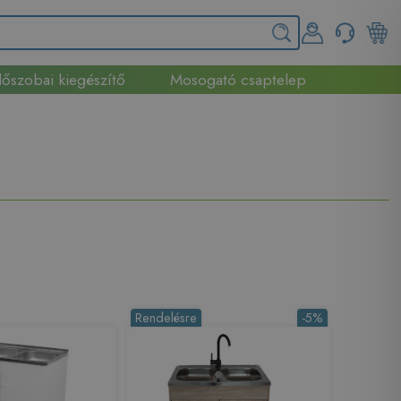
őszobai kiegészítő
Mosogató csaptelep
Rendelésre
-5%