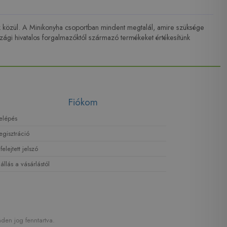
nk közül. A Minikonyha csoportban mindent megtalál, amire szüksége
ági hivatalos forgalmazóktól származó termékeket értékesítünk
Fiókom
elépés
egisztráció
lfelejtett jelszó
lállás a vásárlástól
den jog fenntartva.