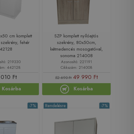
x50 cm komplett
SZP komplett nyílóajtós
szekrény, fehér
szekrény, 80x50cm,
42128
kétmedencés mosogatóval,
sonoma 214008
sító: 219330
Azonosító: 221191
zám: 442128
Cikkszám: 214008
 010 Ft
49 990 Ft
52 690 Ft
Kosárba
Kosárba
-7%
Rendelésre
-7%