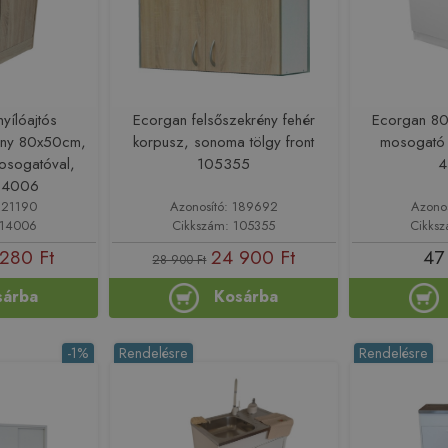
yílóajtós
Ecorgan felsőszekrény fehér
Ecorgan 80
ény 80x50cm,
korpusz, sonoma tölgy front
mosogató 
sogatóval,
105355
4
14006
221190
Azonosító: 189692
Azono
214006
Cikkszám: 105355
Cikks
280 Ft
24 900 Ft
47
28 900 Ft
sárba
Kosárba
-1%
Rendelésre
Rendelésre