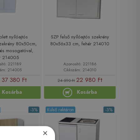
lett nyílóajtós
SZP felső nyílóajtós szekrény
zekrény 80x50cm,
80x56x33 cm, fehér 214010
és mosogatóval,
ér 214005
sító: 221189
Azonosító: 221186
zám: 214005
Cikkszám: 214010
37 380 Ft
22 980 Ft
t
24 590 Ft
Kosárba
Kosárba
-3%
Külső raktáron
-3%
×