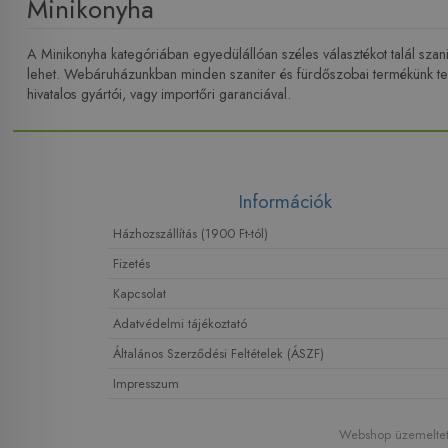
Minikonyha
A Minikonyha kategóriában egyedülállóan széles választékot talál sza
lehet. Webáruházunkban minden szaniter és fürdőszobai termékünk telj
hivatalos gyártói, vagy importőri garanciával.
Információk
Házhozszállítás (1900 Ft-tól)
Fizetés
Kapcsolat
Adatvédelmi tájékoztató
Általános Szerződési Feltételek (ÁSZF)
Impresszum
Webshop üzemeltető