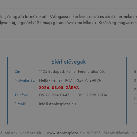
niter, és egyéb termékekből. Válogasson kedvére olcsó és akciós termékei
esen új, legalább 12 hónap garanciával rendelkezik. Kizárólag magyarorsz
Elérhetőségek
Cím:
1135 Budapest, Reitter Ferenc utca 56.
B
Nyitvatartás:
Hétfő - Péntek: 9-17 :: Sz - V: ZÁRVA
R
2026. 08.08. ZÁRVA
E
Telefon:
06 20 994 0447
::
06 30 598 7004
E
E-mail:
info@szaniterplaza.hu
: Műszaki Net Plaza Kft. -
www.szaniterplaza.hu
© 2025 - SzaniterPlaza®. Min