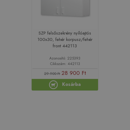
SZP felsőszekrény nyílóajtós
100x30, fehér korpusz/fehér
front 442113
Azonosító: 225393
Cikkszám: 442113
28 900 Ft
29 900 Ft
Kosárba