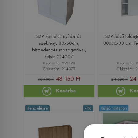
SZP komplett nyílóajtós
SZP felső tolóaj
szekrény, 80x50cm,
80x56x33 cm, f
kétmedencés mosogatóval,
fehér 214007
Azonosító: 221193
Azonosító: 
Cikkszám: 214007
Cikkszám: 
48 150 Ft
24
50 790 Ft
24 590 Ft
Kosárba
Ko
Rendelésre
-1%
Külső raktáron