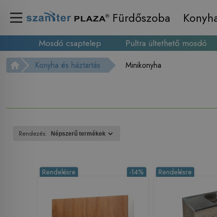
Fürdőszoba
Konyh
Mosdó csaptelep
Pultra ültethető mosdó
Konyha és háztartás
Minikonyha
Rendezés:
Rendelésre
-14%
Rendelésre