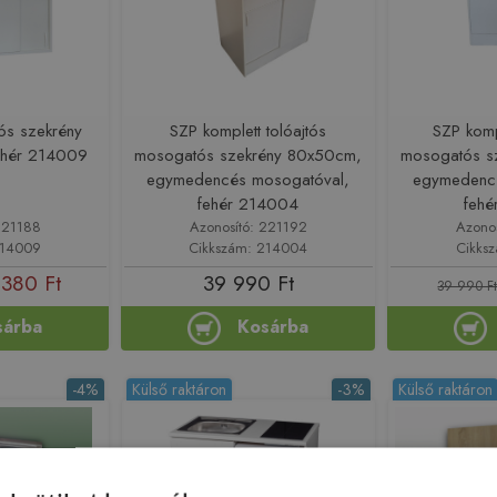
tós szekrény
SZP komplett tolóajtós
SZP komp
ehér 214009
mosogatós szekrény 80x50cm,
mosogatós s
egymedencés mosogatóval,
egymedenc
fehér 214004
feh
221188
Azonosító: 221192
Azono
214009
Cikkszám: 214004
Cikks
 380 Ft
39 990 Ft
39 990 F
sárba
Kosárba
-4%
Külső raktáron
-3%
Külső raktáron