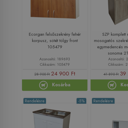
Ecorgan felsőszekrény fehér
SZP komplett n
korpusz, sötét tölgy front
mosogatós szekr
105479
egymedencés mo
sonoma 2
Azonosító: 189693
Azonosító: 
Cikkszám: 105479
Cikkszám: 
24 900 Ft
39 
28 900 Ft
41 890 Ft
Kosárba
Ko
Rendelésre
-5%
Rendelésre