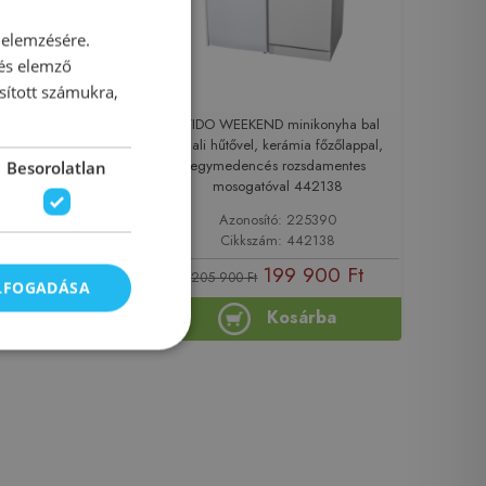
 elemzésére.
 és elemző
sított számukra,
ekrény nyílóajtós
EVIDO WEEKEND minikonyha bal
oldali hűtővel, kerámia főzőlappal,
r korpusz/sonoma
egymedencés rozsdamentes
Besorolatlan
gy 442112
mosogatóval 442138
sító: 225394
Azonosító: 225390
zám: 442112
Cikkszám: 442138
27 900 Ft
199 900 Ft
205 900 Ft
ELFOGADÁSA
Kosárba
Kosárba