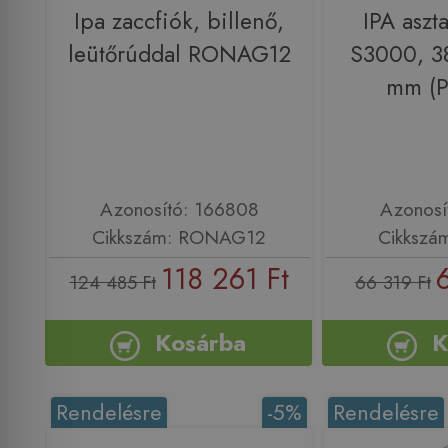
Ipa zaccfiók, billenő,
IPA aszta
leütőrúddal RONAG12
S3000, 3
mm (P
Azonosító: 166808
Azonosí
Cikkszám: RONAG12
Cikkszá
118 261 Ft
124 485 Ft
66 319 Ft
Kosárba
K
Rendelésre
-5%
Rendelésre