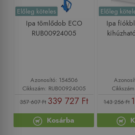
Előleg köteles
Előleg kötel
Ipa tömlődob ECO
Ipa fiókb
RUB00924005
kihúzha
Azonosító: 154506
Azonosí
Cikkszám: RUB00924005
Cikkszá
339 727 Ft
1
357 607 Ft
143 256 Ft
Kosárba
K