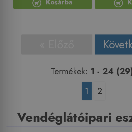
Kosárba
K
« Előző
Követ
Termékek:
1 - 24 (29
1
2
Vendéglátóipari es