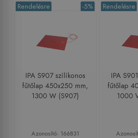
Rendelésre
-5%
Rendelésre
IPA S907 szilikonos
IPA S901
fűtőlap 450x250 mm,
fűtőlap 
1300 W (S907)
1000 
Azonosító: 166831
Azonosí