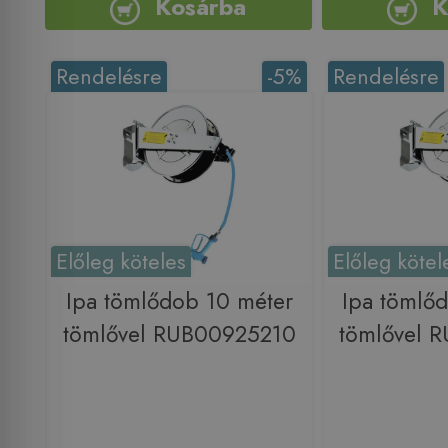
Kosárba
K
Rendelésre
-5%
Rendelésre
Előleg köteles
Előleg kötel
Ipa tömlődob 10 méter
Ipa tömlő
tömlővel RUB00925210
tömlővel 