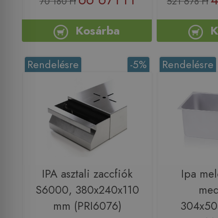
70 180 Ft
521 678 Ft
Kosárba
K
Rendelésre
-5%
Rendelésre
IPA asztali zaccfiók
Ipa mel
S6000, 380x240x110
med
mm (PRI6076)
304x5