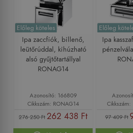
Előleg köteles
Előleg kötel
Ipa zaccfiók, billenő,
Ipa kasszaf
leütőrúddal, kihúzható
pénzelvála
alsó gyűjtőtartállyal
RON
RONAG14
Azonosító: 166809
Azonosí
Cikkszám: RONAG14
Cikkszám
262 438 Ft
276 250 Ft
97 409 Ft