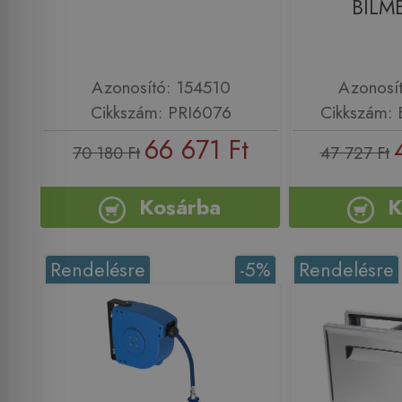
BILM
Azonosító: 154510
Azonosí
Cikkszám: PRI6076
Cikkszám:
66 671 Ft
70 180 Ft
47 727 Ft
Kosárba
K
Rendelésre
-5%
Rendelésre