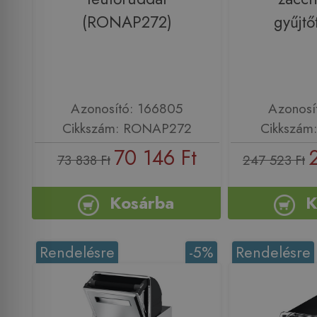
(RONAP272)
gyűjtőt
Azonosító: 166805
Azonosí
Cikkszám: RONAP272
Cikkszám
70 146 Ft
73 838 Ft
247 523 Ft
Kosárba
K
Rendelésre
-5%
Rendelésre