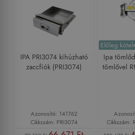
Előleg kötel
IPA PRI3074 kihúzható
Ipa tömlő
zaccfiók (PRI3074)
tömlővel 
Azonosító: 141762
Azonosí
Cikkszám: PRI3074
Cikkszám:
66 671 Ft
4