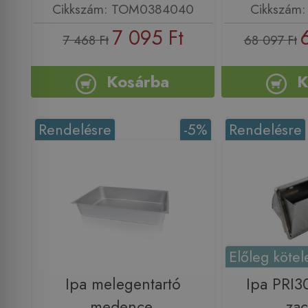
Cikkszám: TOM0384040
Cikkszám
7 095 Ft
7 468 Ft
68 097 Ft
Kosárba
K
Rendelésre
-5%
Rendelésre
Előleg kötel
Ipa melegentartó
Ipa PRI3
medence,
zac