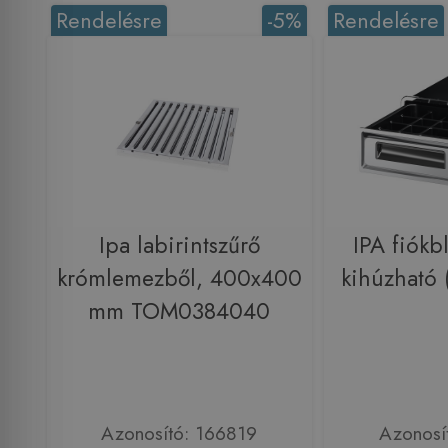
Rendelésre
-5%
Rendelésre
Ipa labirintszűrő
IPA fiókb
krómlemezből, 400x400
kihúzható
mm TOM0384040
Azonosító: 166819
Azonosí