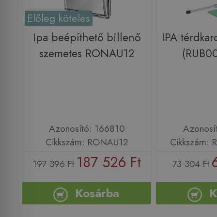
Előleg köteles
Ipa beépíthető billenő
IPA térdkar
szemetes RONAU12
(RUB0
Azonosító: 166810
Azonosí
Cikkszám: RONAU12
Cikkszám:
187 526 Ft
197 396 Ft
73 304 Ft
Kosárba
K