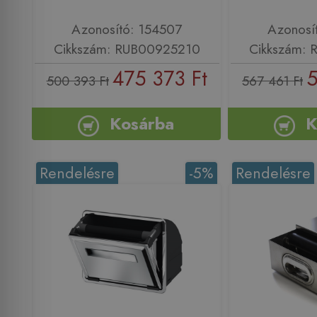
Azonosító: 154507
Azonosí
Cikkszám: RUB00925210
Cikkszám:
475 373 Ft
5
500 393 Ft
567 461 Ft
Kosárba
K
Rendelésre
-5%
Rendelésre