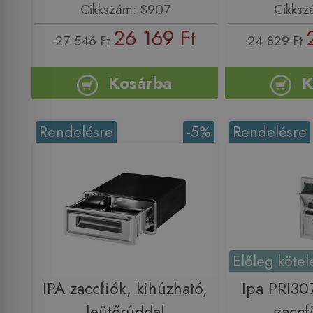
Cikkszám: S907
Cikksz
26 169 Ft
27 546 Ft
24 829 Ft
Kosárba
K
Rendelésre
-5%
Rendelésre
Előleg kötel
IPA zaccfiók, kihúzható,
Ipa PRI30
leütőrúddal
zaccf