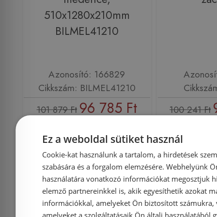
510x1280x210mm
BILMEL41210
Azonosító: 166829
Azonosí
Cikkszám: BILMEL41210
Cikkszá
96 785 Ft
101 879 Ft
100 241 Ft
Kosárba
K
Ez a weboldal sütiket használ
Cookie-kat használunk a tartalom, a hirdetések szem
szabására és a forgalom elemzésére. Webhelyünk Ön 
Rendelésre
-5%
Rendelésre
használatára vonatkozó információkat megosztjuk hi
elemző partnereinkkel is, akik egyesíthetik azokat m
információkkal, amelyeket Ön biztosított számukra,
amelyeket a szolgáltatásaik Ön általi használatából g