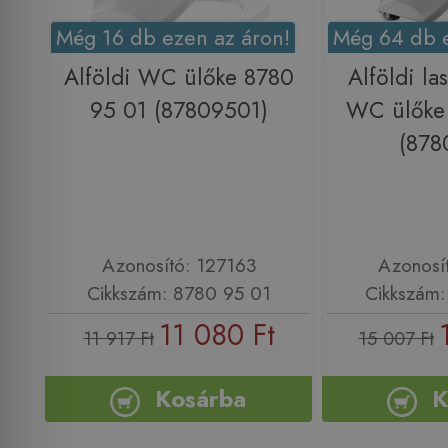
Még 16 db ezen az áron!
Még 64 db e
Alföldi WC ülőke 8780
Alföldi la
95 01 (87809501)
WC ülőke
(878
Azonosító: 127163
Azonosí
Cikkszám: 8780 95 01
Cikkszám:
11 080 Ft
11 917 Ft
15 007 Ft
Kosárba
K