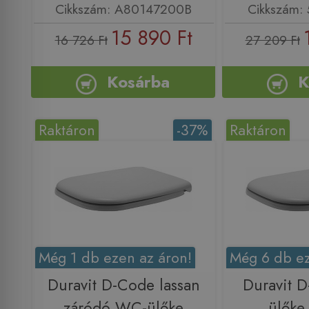
Cikkszám: A80147200B
Cikkszám: 
15 890 Ft
16 726 Ft
27 209 Ft
Kosárba
K
Raktáron
-37%
Raktáron
Még 1 db ezen az áron!
Még 6 db ez
Duravit D-Code lassan
Duravit 
záródó WC-ülőke
ülőke