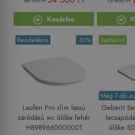
58 751 Ft
13 900 Ft
Kosárba
K
Rendelésre
-31%
Raktáron
Még 7 db ez
Laufen Pro slim lassú
Geberit Se
záródású wc ülőke fehér
lecsapód
H8989660000001
ülőke 50