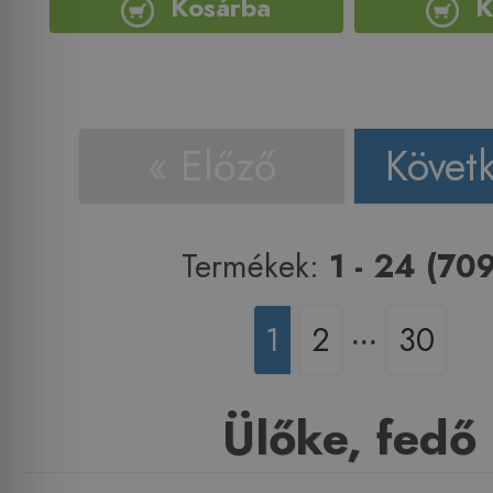
Kosárba
K
« Előző
Követ
Termékek:
1 - 24 (709
1
2
‧‧‧
30
Ülőke, fedő