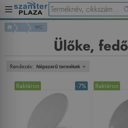
...
WC
Ülőke, fedő
Rendezés:
Raktáron
-7%
Raktáron