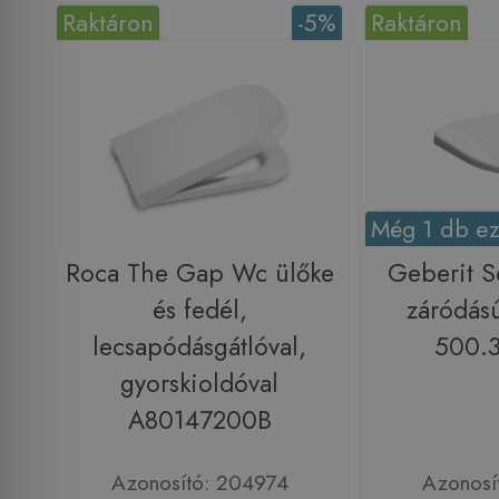
Raktáron
-5%
Raktáron
Még 1 db ez
Roca The Gap Wc ülőke
Geberit S
és fedél,
záródás
lecsapódásgátlóval,
500.3
gyorskioldóval
A80147200B
Azonosító: 204974
Azonosí