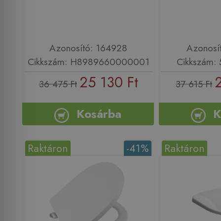
Azonosító: 164928
Azonosí
Cikkszám: H8989660000001
Cikkszám: 
25 130 Ft
36 475 Ft
37 615 Ft
Kosárba
K
Raktáron
-41%
Raktáron