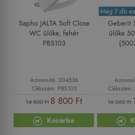
Még 7 db ez
Sapho JALTA Soft Close
Geberit 
WC ülőke, fehér
ülőke 50
PBS103
(500
Azonosító: 204536
Azonosí
Cikkszám: PBS103
Cikkszám: 
8 800 Ft
14 800 Ft
16 262 Ft
Kosárba
K