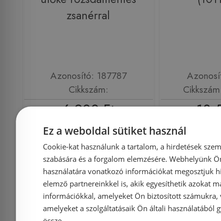
zsanérral
Azonosító: 187787
Azonosí
Cikkszám:
Cikkszám
6 900 Ft
18 
Ez a weboldal sütiket használ
Kosárba
K
Cookie-kat használunk a tartalom, a hirdetések szem
szabására és a forgalom elemzésére. Webhelyünk Ön 
használatára vonatkozó információkat megosztjuk hi
Rendelésre
-3%
Raktáron
elemző partnereinkkel is, akik egyesíthetik azokat m
információkkal, amelyeket Ön biztosított számukra,
amelyeket a szolgáltatásaik Ön általi használatából g
össze.