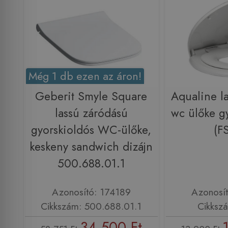
Még 1 db ezen az áron!
Geberit Smyle Square
Aqualine l
lassú záródású
wc ülőke gy
gyorskioldós WC-ülőke,
(F
keskeny sandwich dizájn
500.688.01.1
Azonosító: 174189
Azonosí
Cikkszám: 500.688.01.1
Cikksz
34 500 Ft