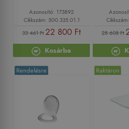
Azonosító: 173892
Azonosí
Cikkszám: 500.335.01.1
Cikkszám
22 800 Ft
33 461 Ft
28 608 Ft
Kosárba
K
Rendelésre
Raktáron