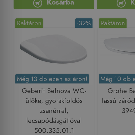
Kosárba
K
Raktáron
-32%
Raktáron
Még 13 db ezen az áron!
Még 10 db e
Geberit Selnova WC-
Grohe B
ülőke, gyorskioldós
lassú záró
zsanérral,
394
lecsapódásgátlóval
500.335.01.1