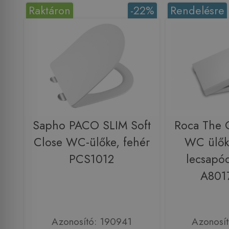
Raktáron
-22%
Rendelésre
Sapho PACO SLIM Soft
Roca The 
Close WC-ülőke, fehér
WC ülőke
PCS1012
lecsapód
A801
Azonosító: 190941
Azonosí