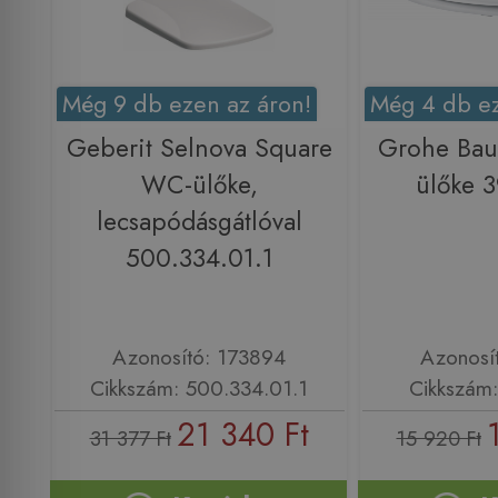
Még 9 db ezen az áron!
Még 4 db ez
Geberit Selnova Square
Grohe Bau
WC-ülőke,
ülőke 
lecsapódásgátlóval
500.334.01.1
Azonosító: 173894
Azonosí
Cikkszám: 500.334.01.1
Cikkszám
21 340 Ft
31 377 Ft
15 920 Ft