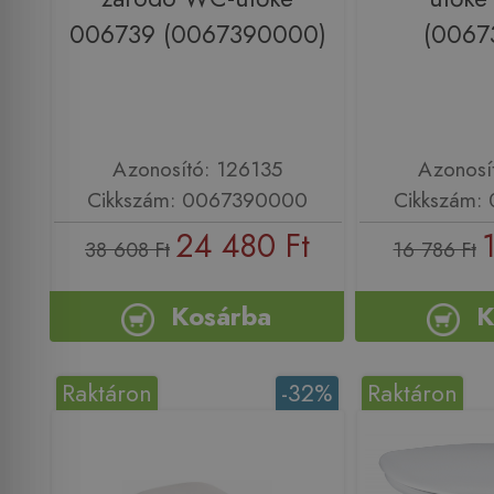
006739 (0067390000)
(0067
Azonosító: 126135
Azonosí
Cikkszám: 0067390000
Cikkszám:
24 480 Ft
38 608 Ft
16 786 Ft
Kosárba
K
Raktáron
-32%
Raktáron