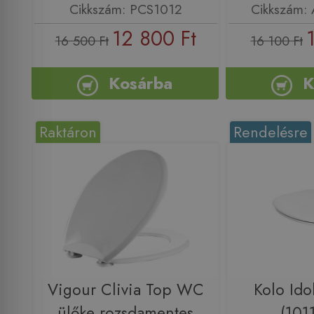
Cikkszám: PCS1012
Cikkszám:
12 800 Ft
16 500 Ft
16 100 Ft
Kosárba
K
Raktáron
Rendelésre
Vigour Clivia Top WC
Kolo Ido
ülőke rozsdamentes
(101