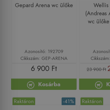
Gepard Arena wc ülőke
Wellis
(Andreas 
wc ülők
Azonosító: 192709
Azonosí
Cikkszám: GEP-ARENA
Cikkszá
6 900 Ft
23 900 Ft
Kosárba
K
Raktáron
-41%
Raktáron