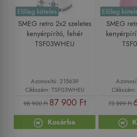
Előleg köteles
Előleg kötel
SMEG retro 2x2 szeletes
SMEG retr
kenyérpirító, fehér
kenyérpirí
TSF03WHEU
TSF
Azonosító: 215639
Azonosí
Cikkszám: TSF03WHEU
Cikkszám
87 900 Ft
98 900 Ft
73 899 Ft
Kosárba
K