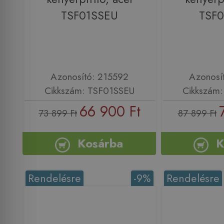
TSF01SSEU
TSF
Azonosító: 215592
Azonosí
Cikkszám: TSF01SSEU
Cikkszám
66 900 Ft
73 899 Ft
87 899 Ft
Kosárba
K
Rendelésre
-9%
Rendelésre