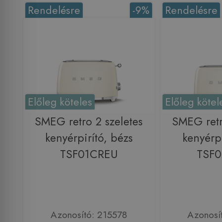
Rendelésre
-9%
Rendelésre
Előleg köteles
Előleg kötel
SMEG retro 2 szeletes
SMEG retr
kenyérpirító, bézs
kenyérpi
TSF01CREU
TSF
Azonosító: 215578
Azonosí