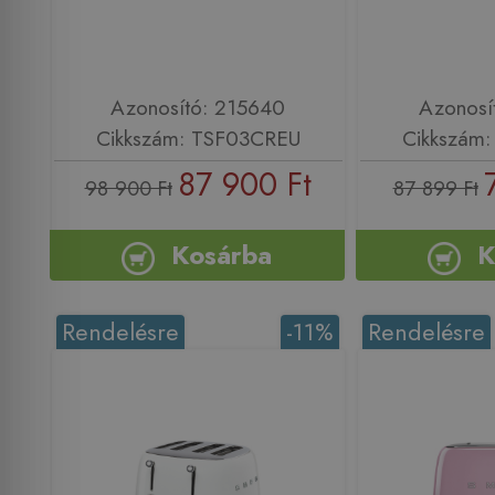
Azonosító: 215640
Azonosí
Cikkszám: TSF03CREU
Cikkszám
87 900 Ft
98 900 Ft
87 899 Ft
Kosárba
K
Rendelésre
-11%
Rendelésre