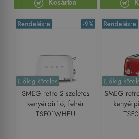
Kosárba
K
Rendelésre
-9%
Rendelésre
Előleg köteles
Előleg kötel
SMEG retro 2 szeletes
SMEG retro
kenyérpirító, fehér
kenyérpi
TSF01WHEU
TSF