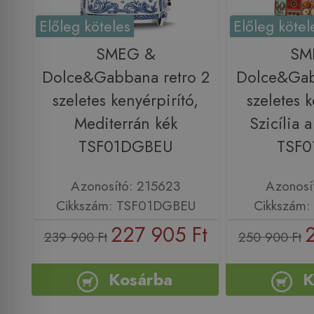
Előleg köteles
Előleg kötel
SMEG &
SM
Dolce&Gabbana retro 2
Dolce&Gab
szeletes kenyérpirító,
szeletes k
Mediterrán kék
Szicília 
TSF01DGBEU
TSF
Azonosító: 215623
Azonosí
Cikkszám: TSF01DGBEU
Cikkszám
227 905 Ft
239 900 Ft
250 900 Ft
Kosárba
K