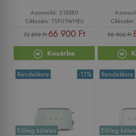
Azonosító: 215580
Azonosí
Cikkszám: TSF01WHEU
Cikkszám
66 900 Ft
73 899 Ft
98 900 Ft
Kosárba
K
Rendelésre
-11%
Rendelésre
Előleg köteles
Előleg kötel