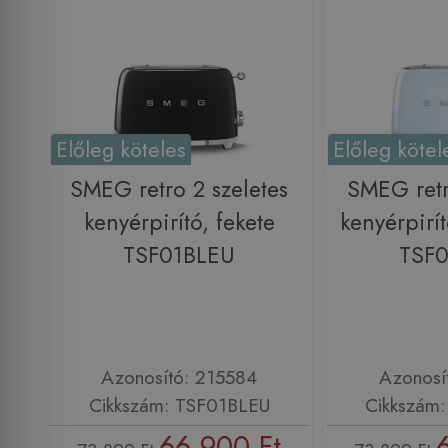
Előleg köteles
Előleg kötel
SMEG retro 2 szeletes
SMEG retr
kenyérpirító, fekete
kenyérpirít
TSF01BLEU
TSF
Azonosító: 215584
Azonosí
Cikkszám: TSF01BLEU
Cikkszám
66 900 Ft