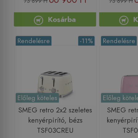
73 899 Ft
73 899 Ft
Kosárba
K
Rendelésre
-11%
Rendelésre
Előleg köteles
Előleg kötel
SMEG retro 2x2 szeletes
SMEG retr
kenyérpirító, bézs
kenyérpirí
TSF03CREU
TSF