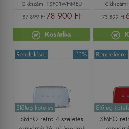
Cikkszám: TSF01WHMEU
Cikkszám
78 900 Ft
87 899 Ft
73 899 Ft
Kosárba
K
Rendelésre
-11%
Rendelésre
Előleg köteles
Előleg kötel
SMEG retro 4 szeletes
SMEG retr
kenyérpirító, világoskék
kenyérpi