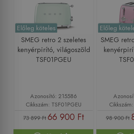
Előleg köteles
Előleg kötel
SMEG retro 2 szeletes
SMEG retro
kenyérpirító, világoszöld
kenyérpirí
TSF01PGEU
TSF
Azonosító: 215586
Azonosí
Cikkszám: TSF01PGEU
Cikkszám
66 900 Ft
73 899 Ft
98 900 Ft