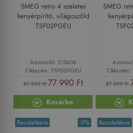
SMEG retro 4 szeletes
SMEG retr
kenyérpirító, világoszöld
kenyérpi
TSF02PGEU
TSF
Azonosító: 215636
Azonosí
Cikkszám: TSF02PGEU
Cikkszám
77 990 Ft
87 899 Ft
87 899 Ft
Kosárba
K
Rendelésre
-9%
Rendelésre