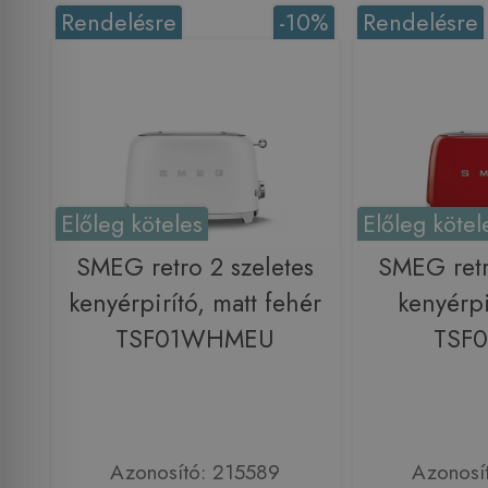
Rendelésre
-10%
Rendelésre
Előleg köteles
Előleg kötel
SMEG retro 2 szeletes
SMEG retr
kenyérpirító, matt fehér
kenyérpi
TSF01WHMEU
TSF
Azonosító: 215589
Azonosí