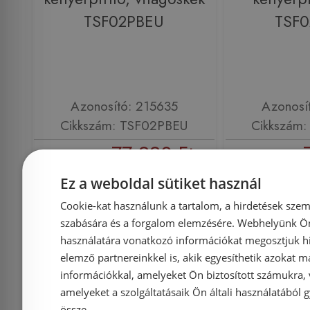
TSF02PBEU
TSF
Azonosító: 215635
Azonosí
Cikkszám: TSF02PBEU
Cikkszám
77 990 Ft
87 899 Ft
87 899 Ft
Ez a weboldal sütiket használ
Kosárba
K
Cookie-kat használunk a tartalom, a hirdetések szem
szabására és a forgalom elemzésére. Webhelyünk Ön 
használatára vonatkozó információkat megosztjuk hi
Rendelésre
-10%
Rendelésre
elemző partnereinkkel is, akik egyesíthetik azokat m
információkkal, amelyeket Ön biztosított számukra,
amelyeket a szolgáltatásaik Ön általi használatából g
össze.