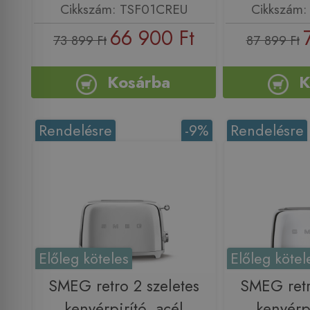
Cikkszám: TSF01CREU
Cikkszám
66 900 Ft
73 899 Ft
87 899 Ft
Kosárba
K
Rendelésre
-9%
Rendelésre
Előleg köteles
Előleg kötel
SMEG retro 2 szeletes
SMEG retr
kenyérpirító, acél
kenyérpi