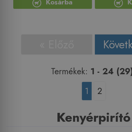
Kosárba
K
« Előző
Követ
Termékek:
1 - 24 (29
1
2
Kenyérpirító