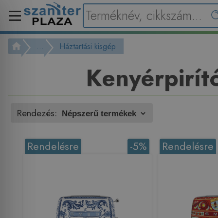
...
Háztartási kisgép
Kenyérpirít
Rendezés:
Rendelésre
-5%
Rendelésre