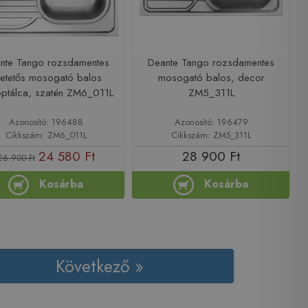
nte Tango rozsdamentes
Deante Tango rozsdamentes
letetős mosogató balos
mosogató balos, decor
ptálca, szatén ZM6_011L
ZM5_311L
Azonosító: 196488
Azonosító: 196479
Cikkszám: ZM6_011L
Cikkszám: ZM5_311L
24 580 Ft
28 900 Ft
26 900 Ft
Kosárba
Kosárba
Következő »