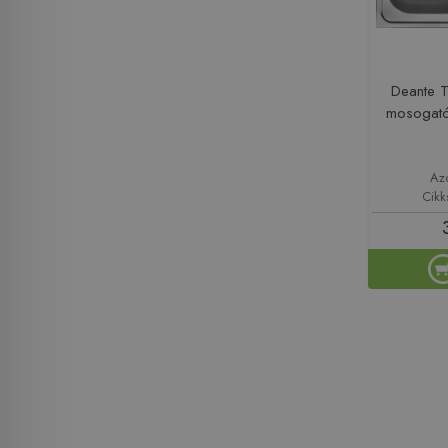
Deante 
mosogat
Az
Cik