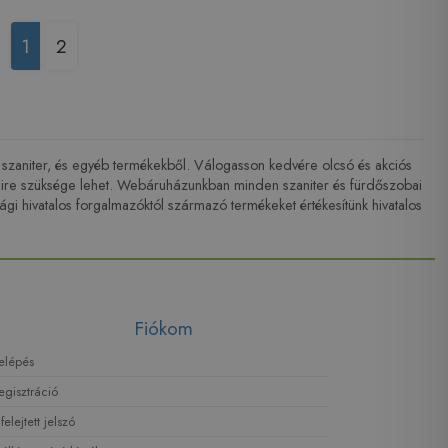
1
2
 szaniter, és egyéb termékekből. Válogasson kedvére olcsó és akciós
ire szüksége lehet. Webáruházunkban minden szaniter és fürdőszobai
gi hivatalos forgalmazóktól származó termékeket értékesítünk hivatalos
Fiókom
elépés
egisztráció
lfelejtett jelszó