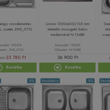
Tango rozsdamentes
Livinox 1200x600/135 mm
Dea
ó, szatén ZM5_0110
teletetős mosogató balos
te
medencével N-134BK
csep
onosító: 196476
Azonosító: 153335
kszám: ZM5_0110
Cikkszám: N-134BK
23 780 Ft
36 900 Ft
0 Ft
Kosárba
Kosárba
-8%
Rendelésre
-8%
Rende