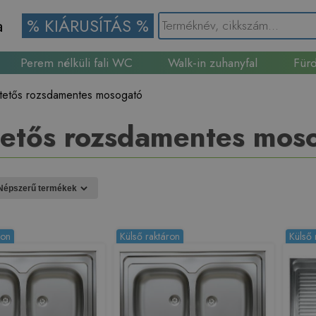
a
% KIÁRUSÍTÁS %
Perem nélküli fali WC
Walk-in zuhanyfal
Fürd
Gránit mosogató
etetős rozsdamentes mosogató
tetős rozsdamentes mos
ron
Külső raktáron
Külső 