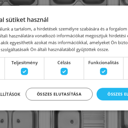
l sütiket használ
Tango rozsdamentes
Deante Tango rozsdamentes
Dea
lunk a tartalom, a hirdetések személyre szabására és a forgalom
tó balos, szatén
teletetős mosogató, szatén
te
tali használatára vonatkozó információkat megosztjuk hirdetési
ZM5_011L
ZM5_020N
, akik egyesíthetik azokat más információkkal, amelyeket Ön bizto
szolgáltatásaik Ön általi használatából gyűjtöttek össze.
onosító: 196478
Azonosító: 196484
kszám: ZM5_011L
Cikkszám: ZM5_020N
Teljesítmény
Célzás
Funkcionalitás
23 780 Ft
29 480 Ft
0 Ft
31 900 Ft
Kosárba
Kosárba
-8%
Rendelésre
-7%
Rende
ÁLLÍTÁSOK
ÖSSZES ELUTASÍTÁSA
ÖSSZES 