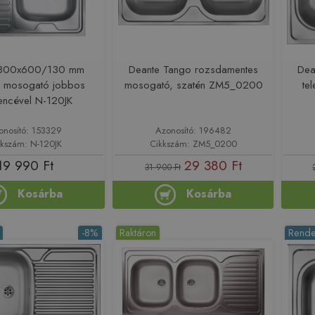
x 800x600/130 mm
Deante Tango rozsdamentes
Dea
ős mosogató jobbos
mosogató, szatén ZM5_0200
te
ncével N-120JK
onosító: 153329
Azonosító: 196482
kkszám: N-120JK
Cikkszám: ZM5_0200
19 990 Ft
29 380 Ft
31 900 Ft
Kosárba
Kosárba
-8%
Raktáron
Rende