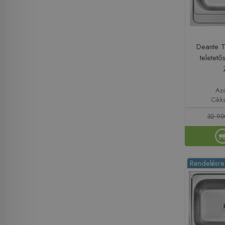
Deante 
teletet
Az
Cikk
32 90
Rendelésre