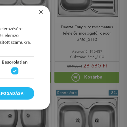
×
nte Tango rozsdamentes
Deante Tango rozsdamentes
 elemzésére.
letetős mosogató, decor
teletetős mosogató, decor
 és elemző
ZM6_320N
ZM6_3110
sított számukra,
Azonosító: 196495
Azonosító: 196487
Cikkszám: ZM6_320N
Cikkszám: ZM6_3110
Besorolatlan
35 900 Ft
28 680 Ft
30 900 Ft
Kosárba
Kosárba
lésre
Rendelésre
-8%
ELFOGADÁSA