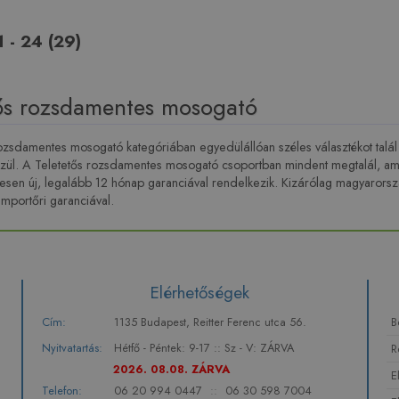
1 - 24 (29)
tős rozsdamentes mosogató
ozsdamentes mosogató kategóriában egyedülállóan széles választékot talál
özül. A Teletetős rozsdamentes mosogató csoportban mindent megtalál, am
jesen új, legalább 12 hónap garanciával rendelkezik. Kizárólag magyarorszá
importőri garanciával.
Elérhetőségek
Cím:
1135 Budapest, Reitter Ferenc utca 56.
B
Nyitvatartás:
Hétfő - Péntek: 9-17 :: Sz - V: ZÁRVA
R
2026. 08.08. ZÁRVA
E
Telefon:
06 20 994 0447
::
06 30 598 7004