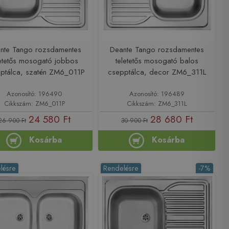
nte Tango rozsdamentes
Deante Tango rozsdamentes
letetős mosogató jobbos
teletetős mosogató balos
ptálca, szatén ZM6_011P
csepptálca, decor ZM6_311L
Azonosító: 196490
Azonosító: 196489
Cikkszám: ZM6_011P
Cikkszám: ZM6_311L
24 580 Ft
28 680 Ft
26 900 Ft
30 900 Ft
Kosárba
Kosárba
lésre
Rendelésre
-7%