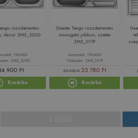
Tango rozsdamentes
Deante Tango rozsdamentes
Dea
ó, decor ZM5_3200
mosogató jobbos, szatén
te
ZM5_011P
csep
onosító: 196483
Azonosító: 196480
kszám: ZM5_3200
Cikkszám: ZM5_011P
34 900 Ft
23 780 Ft
25 900 Ft
Kosárba
Kosárba
« Előző