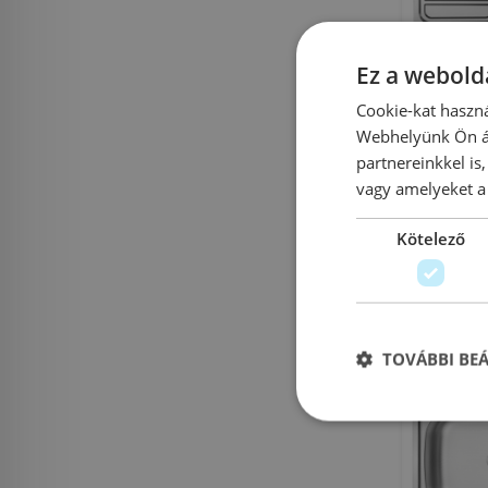
Ez a webolda
Deante 
Cookie-kat haszná
mosoga
Webhelyünk Ön ál
partnereinkkel is
vagy amelyeket a 
Az
Cik
Kötelező
25 90
Rendelésre
TOVÁBBI BE