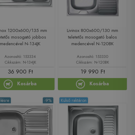
vinox 1200x600/135 mm
Livinox 800x600/130 mm
letetős mosogató jobbos
teletetős mosogató balos
medencével N-134JK
medencével N-120BK
Azonosító: 153334
Azonosító: 153330
Cikkszám: N-134JK
Cikkszám: N-120BK
36 900 Ft
19 990 Ft
Kosárba
Kosárba
lésre
-9%
Külső raktáron