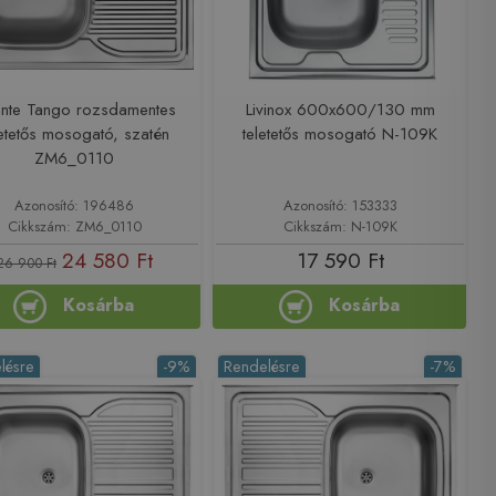
nte Tango rozsdamentes
Livinox 600x600/130 mm
letetős mosogató, szatén
teletetős mosogató N-109K
ZM6_0110
Azonosító: 196486
Azonosító: 153333
Cikkszám: ZM6_0110
Cikkszám: N-109K
24 580 Ft
17 590 Ft
26 900 Ft
Kosárba
Kosárba
lésre
-9%
Rendelésre
-7%