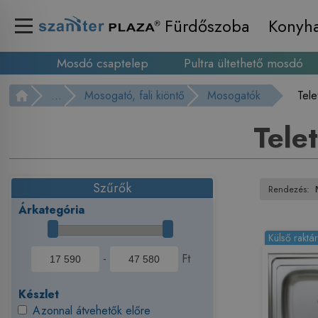
Fürdőszoba
Konyh
Mosdó csaptelep
Pultra ültethető mosdó
...
Mosogató, fali kiöntő
Mosogatók
Tel
Tele
Szűrők
Rendezés:
Árkategória
Külső raktá
-
Ft
Készlet
Azonnal átvehetők előre