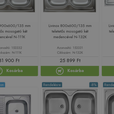
x 900x600/135 mm
Livinox 800x600/135 mm
Li
etős mosogató két
teletetős mosogató két
te
encével N-111K
medencével N-132K
onosító: 153332
Azonosító: 153331
kkszám: N-111K
Cikkszám: N-132K
31 900 Ft
25 899 Ft
Kosárba
Kosárba
ron
Rendelésre
-8%
Rende