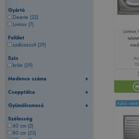
Gyártó
Deante (22)
Livinox (7)
Livino
Felület
telet
szálcsiszolt (29)
med
Szín
Az
Ci
króm (29)
Medence száma
+
Csepptálca
+
Külső raktá
Gyümölcsmosó
+
Szélesség
60 cm (2)
80 cm (23)