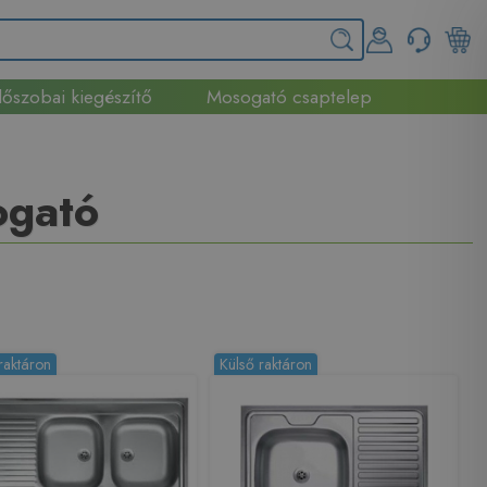
őszobai kiegészítő
Mosogató csaptelep
ogató
raktáron
Külső raktáron