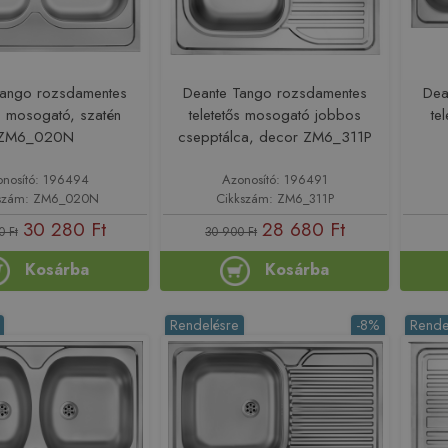
Tango rozsdamentes
Deante Tango rozsdamentes
Dea
ős mosogató, szatén
teletetős mosogató jobbos
te
ZM6_020N
csepptálca, decor ZM6_311P
onosító: 196494
Azonosító: 196491
szám: ZM6_020N
Cikkszám: ZM6_311P
30 280 Ft
28 680 Ft
0 Ft
30 900 Ft
Kosárba
Kosárba
Rendelésre
-8%
Rende