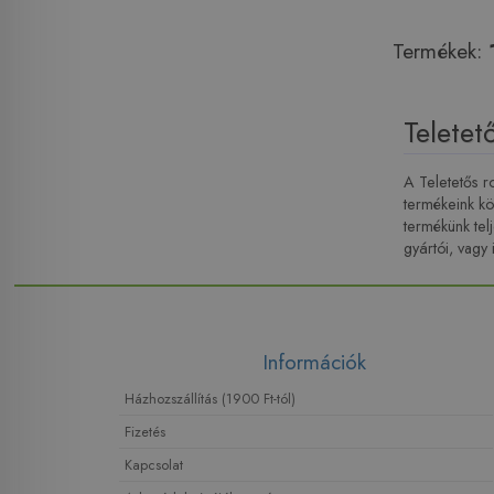
Termékek:
Telete
A Teletetős r
termékeink k
termékünk tel
gyártói, vagy 
Információk
Házhozszállítás (1900 Ft-tól)
Fizetés
Kapcsolat