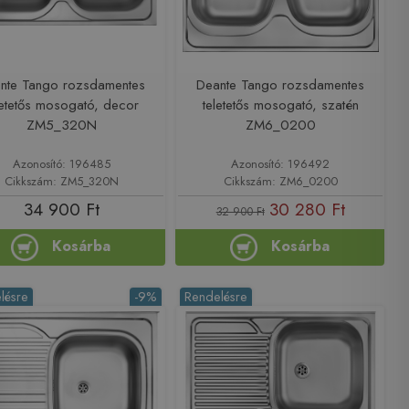
nte Tango rozsdamentes
Deante Tango rozsdamentes
letetős mosogató, decor
teletetős mosogató, szatén
ZM5_320N
ZM6_0200
Azonosító: 196485
Azonosító: 196492
Cikkszám: ZM5_320N
Cikkszám: ZM6_0200
34 900 Ft
30 280 Ft
32 900 Ft
Kosárba
Kosárba
lésre
-9%
Rendelésre