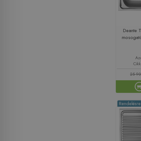
Deante 
mosogat
Az
Cik
25 90
Rendelésre