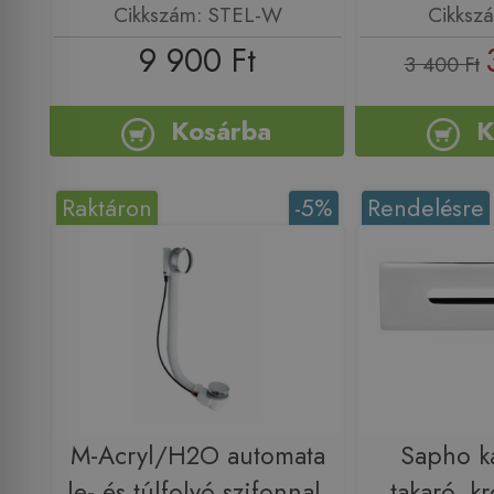
Cikkszám: STEL-W
Cikksz
9 900 Ft
3 400 Ft
Kosárba
K
Raktáron
-5%
Rendelésre
M-Acryl/H2O automata
Sapho ká
le- és túlfolyó szifonnal,
takaró, 