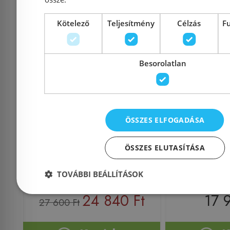
Kötelező
Teljesítmény
Célzás
F
Besorolatlan
Ravak Kád le- és
ALCA (A
túlfolyószett 570mm
A5
bovdenes, fekete
CLICK/CLA
X01745
készl
ÖSSZES ELFOGADÁSA
ÖSSZES ELUTASÍTÁSA
Azonosító: 191657
Azonosí
TOVÁBBI BEÁLLÍTÁSOK
Cikkszám: X01745
Cikkszá
24 840 Ft
17 
27 600 Ft