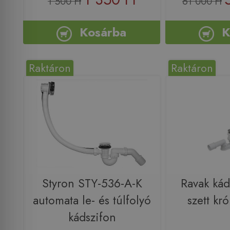
1 500 Ft
61 000 Ft
Kosárba
K
Raktáron
Raktáron
Styron STY-536-A-K
Ravak kád 
automata le- és túlfolyó
szett k
kádszifon