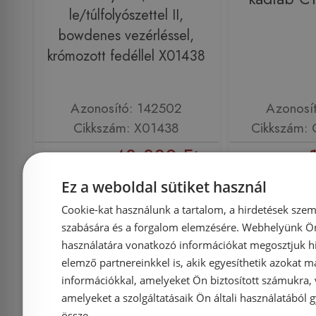
le/túlfolyószettel II,
bowdenes vezérléssel,
krómozott fedéllel X01438
Azonosító: 142502
Azonosí
Cikkszám: X01438
Cikkszám:
43 380 Ft
48 200 Ft
16 500 Ft
Ez a weboldal sütiket használ
Kosárba
K
Cookie-kat használunk a tartalom, a hirdetések szem
szabására és a forgalom elemzésére. Webhelyünk Ön 
használatára vonatkozó információkat megosztjuk hi
Raktáron
-10%
Raktáron
elemző partnereinkkel is, akik egyesíthetik azokat m
információkkal, amelyeket Ön biztosított számukra,
amelyeket a szolgáltatásaik Ön általi használatából g
össze.