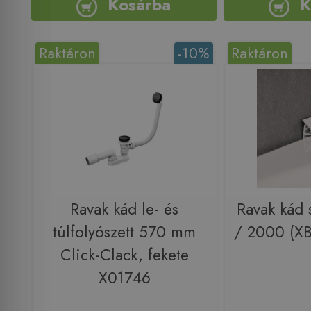
Kosárba
K
Raktáron
-10%
Raktáron
Ravak kád le- és
Ravak kád 
túlfolyószett 570 mm
/ 2000 (X
Click-Clack, fekete
X01746