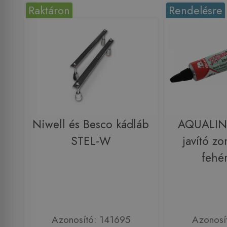
Raktáron
Rendelésre
Niwell és Besco kádláb
AQUALIN
STEL-W
javító z
fehé
Azonosító: 141695
Azonosí