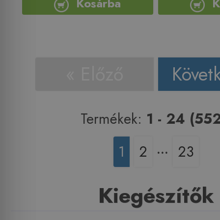
Kosárba
K
« Előző
Követ
Termékek:
1 - 24 (552
1
2
‧‧‧
23
Kiegészítők