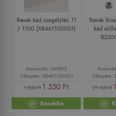
Ravak kád szegélyléc 11
Ravak Rosa
/ 1100 (XB461100001)
kád elől
B230
Azonosító: 141903
Azonosí
Cikkszám: XB461100001
Cikkszám:
1 350 Ft
1 500 Ft
21 100 Ft
Kosárba
K