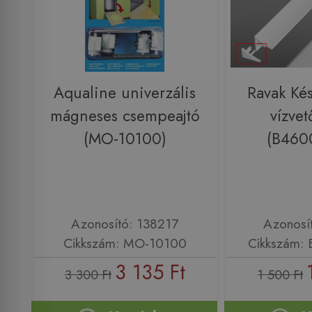
Aqualine univerzális
Ravak Kés
mágneses csempeajtó
vízvet
(MO-10100)
(B460
Azonosító: 138217
Azonosí
Cikkszám: MO-10100
Cikkszám:
3 135 Ft
3 300 Ft
1 500 Ft