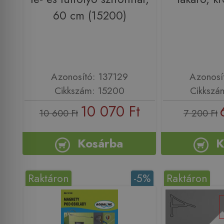
60 cm (15200)
Azonosító: 137129
Azonosí
Cikkszám: 15200
Cikkszá
10 070 Ft
10 600 Ft
7 200 Ft
Kosárba
K
Raktáron
-5%
Raktáron