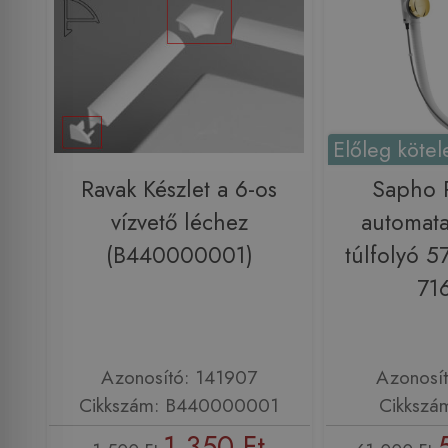
Előleg kötel
Ravak Készlet a 6-os
Sapho
vízvető léchez
automata
(B440000001)
túlfolyó 
71
Azonosító: 141907
Azonosí
Cikkszám: B440000001
Cikkszá
1 350 Ft