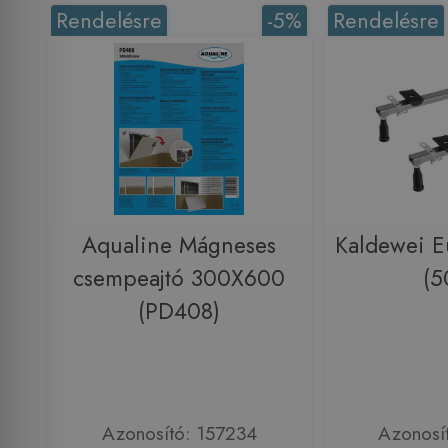
Rendelésre
-5%
Rendelésre
Aqualine Mágneses
Kaldewei E
csempeajtó 300X600
(5
(PD408)
Azonosító: 157234
Azonosí