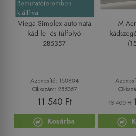
Bemutatóteremben
kiállítva
Viega Simplex automata
M-Ac
kád le- és túlfolyó
kádszeg
285357
(1
Azonosító: 150804
Azonosí
Cikkszám: 285357
Cikksz
11 540 Ft
13 400 Ft
Kosárba
K