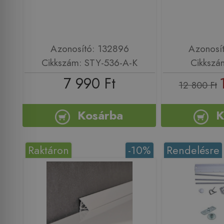
Azonosító: 132896
Azonosí
Cikkszám: STY-536-A-K
Cikkszá
7 990 Ft
12 800 Ft
Kosárba
K
Raktáron
-10%
Rendelésre