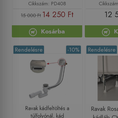
Cikkszám: PD408
Cikkszá
14 250 Ft
12 
15 000 Ft
Kosárba
K
Rendelésre
-10%
Rendelésre
Ravak kádfeltöltés a
Ravak Rosa
túlfolyónál, kád
kádláb 