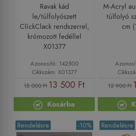
Ravak kád
M-Acryl au
le/túlfolyószett
túlfolyó s
ClickClack rendszerrel,
cm (
krómozott fedéllel
X01377
Azonosító: 142500
Azonosí
Cikkszám: X01377
Cikksz
13 500 Ft
15 000 Ft
12 900 Ft
Kosárba
K
Rendelésre
-10%
Rendelésre