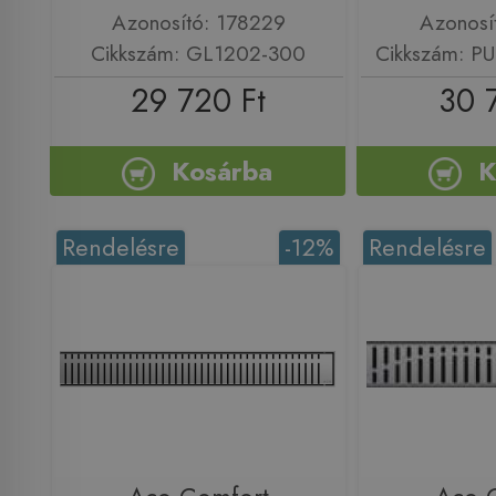
Azonosító: 178229
Azonosí
Cikkszám: GL1202-300
Cikkszám: P
29 720 Ft
30 
Kosárba
K
Rendelésre
-12%
Rendelésre