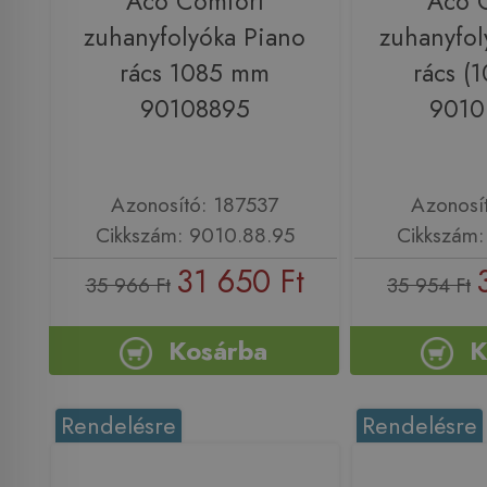
Aco Comfort
Aco 
zuhanyfolyóka Piano
zuhanyfol
rács 1085 mm
rács (
90108895
9010
Azonosító: 187537
Azonosí
Cikkszám: 9010.88.95
Cikkszám:
31 650 Ft
35 966 Ft
35 954 Ft
Kosárba
K
Rendelésre
Rendelésre