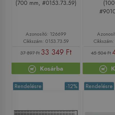
(700 mm, #0153.73.59)
(10
#9010
Azonosító: 126699
Azonosí
Cikkszám: 0153.73.59
Cikkszám:
33 349 Ft
37 897 Ft
45 504 Ft
Kosárba
K
Rendelésre
-12%
Rendelésre