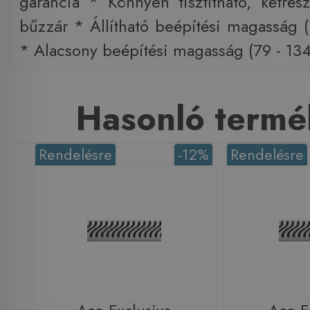
garancia * Könnyen tisztítható, kétrés
bűzzár * Állítható beépítési magasság (
* Alacsony beépítési magasság (79 - 13
Hasonló termé
Rendelésre
-12%
Rendelésre