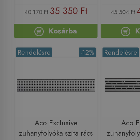
35 350 Ft
40 170 Ft
45 504 Ft
Kosárba
K
Rendelésre
-12%
Rendelésre
Aco Exclusive
Aco E
zuhanyfolyóka szita rács
zuhanyfoly