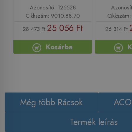
Azonosító: 126528
Azonosí
Cikkszám: 9010.88.70
Cikkszám:
25 056 Ft
28 473 Ft
26 314 Ft
Kosárba
K
Még több Rácsok
ACO 
Termék leírás