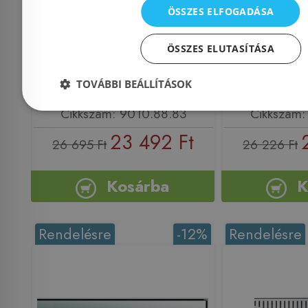
burkolható rács 785 mm
burkolható
ÖSSZES ELFOGADÁSA
(9010.88.83)
(9010
ÖSSZES ELUTASÍTÁSA
TOVÁBBI BEÁLLÍTÁSOK
Azonosító: 126663
Azonosí
Cikkszám: 9010.88.83
Cikkszám:
23 492 Ft
26 695 Ft
26 226 Ft
Kosárba
K
Rendelésre
-12%
Rendelésre