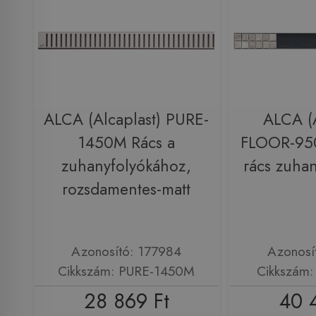
ALCA (Alcaplast) PURE-
ALCA (A
1450M Rács a
FLOOR-950
zuhanyfolyókához,
rács zuha
rozsdamentes-matt
Azonosító: 177984
Azonosí
Cikkszám: PURE-1450M
Cikkszám
28 869 Ft
40 