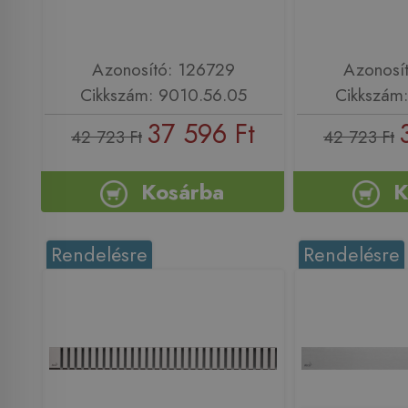
Azonosító: 126729
Azonosí
Cikkszám: 9010.56.05
Cikkszám:
37 596 Ft
42 723 Ft
42 723 Ft
Kosárba
K
Rendelésre
Rendelésre