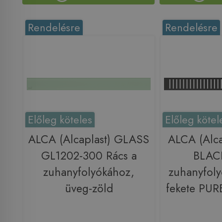
Rendelésre
Rendelésre
Előleg köteles
Előleg kötel
ALCA (Alcaplast) GLASS
ALCA (Alca
GL1202-300 Rács a
BLACK
zuhanyfolyókához,
zuhanyfoly
üveg-zöld
fekete PU