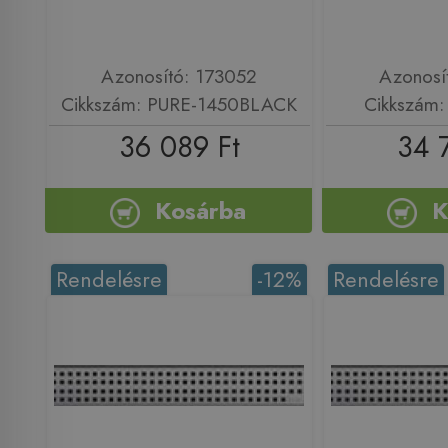
Azonosító: 173052
Azonosí
Cikkszám: PURE-1450BLACK
Cikkszám
36 089 Ft
34 
Kosárba
K
Rendelésre
-12%
Rendelésre