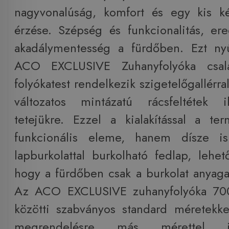
nagyvonalúság, komfort és egy kis ké
érzése. Szépség és funkcionalitás, er
akadálymentesség a fürdőben. Ezt ny
ACO EXCLUSIVE Zuhanyfolyóka csal
folyókatest rendelkezik szigetelőgallérra
változatos mintázatú rácsfeltétek i
tetejükre. Ezzel a kialakítással a t
funkcionális eleme, hanem dísze i
lapburkolattal burkolható fedlap, lehet
hogy a fürdőben csak a burkolat anyaga
Az ACO EXCLUSIVE zuhanyfolyóka 7
közötti szabványos standard méretekke
megrendelésre más mérettel is