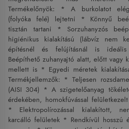
Termékelőnyök: * A burkolatot elé
(folyóka felé) lejtetni * Könnyű beé
tisztán tartani * Sorzuhanyzós beép
higiénikus kialakítású (lábvíz nem k
építésnél és felújításnál is ideál
Beépíthető zuhanyajtó alatt, előtt vagy k
mellett is * Egyedi méretek kialakítás
Termékjellemzők: * Teljesen rozsdame
(AISI 304) * A szigetelőanyag tökéle
érdekében, homokfúvással felületkezelt 
* Elektropolírozással kialakított, n
karcálló felületek * Rendkívül hosszú é