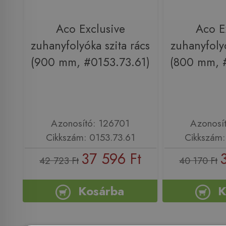
Aco Exclusive
Aco E
zuhanyfolyóka szita rács
zuhanyfolyó
(900 mm, #0153.73.61)
(800 mm, 
Azonosító: 126701
Azonosí
Cikkszám: 0153.73.61
Cikkszám:
37 596 Ft
42 723 Ft
40 170 Ft
Kosárba
K