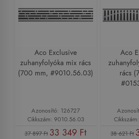
Aco Exclusive
Aco E
zuhanyfolyóka mix rács
zuhanyfol
(700 mm, #9010.56.03)
rács 
#0153
Azonosító: 126727
Azonosí
Cikkszám: 9010.56.03
Cikkszám:
33 349 Ft
37 897 Ft
38 621 Ft