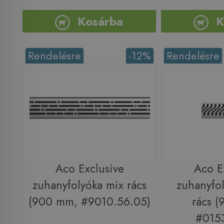
Kosárba
K
Rendelésre
-12%
Rendelésre
Aco Exclusive
Aco E
zuhanyfolyóka mix rács
zuhanyfol
(900 mm, #9010.56.05)
rács 
#0153