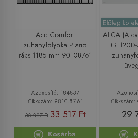
Előleg kötel
Aco Comfort
ALCA (Alca
zuhanyfolyóka Piano
GL1200-
rács 1185 mm 90108761
zuhanyf
üveg
Azonosító: 184837
Azonosí
Cikkszám: 9010.87.61
Cikkszám:
33 517 Ft
29 
38 087 Ft
Kosárba
K