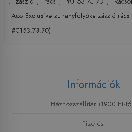
,
zászló
,
rács
,
#0153 73 70
,
Rácso
Aco Exclusive zuhanyfolyóka zászló rác
#0153.73.70)
Információk
Házhozszállítás (1900 Ft-tó
Fizetés