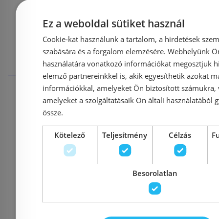
Mások ezeket
Ez a weboldal sütiket használ
Cookie-kat használunk a tartalom, a hirdetések szem
megnézték
szabására és a forgalom elemzésére. Webhelyünk Ön 
használatára vonatkozó információkat megosztjuk hi
elemző partnereinkkel is, akik egyesíthetik azokat m
Raktáron
-12%
Rendelésre
információkkal, amelyeket Ön biztosított számukra,
amelyeket a szolgáltatásaik Ön általi használatából g
össze.
Kötelező
Teljesítmény
Célzás
F
Besorolatlan
Aco Comfort
Aco 
zuhanyfolyóka
zuhan