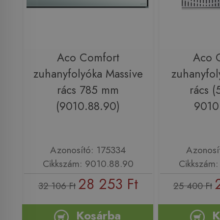
Aco Comfort
Aco 
zuhanyfolyóka Massive
zuhanyfol
rács 785 mm
rács 
(9010.88.90)
9010
Azonosító: 175334
Azonosí
Cikkszám: 9010.88.90
Cikkszám:
28 253 Ft
32 106 Ft
25 400 Ft
Kosárba
K