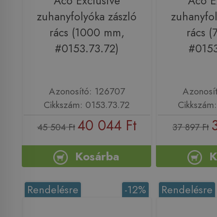
Aco Exclusive
Aco E
zuhanyfolyóka zászló
zuhanyfol
rács (1000 mm,
rács 
#0153.73.72)
#0153
Azonosító: 126707
Azonosí
Cikkszám: 0153.73.72
Cikkszám:
40 044 Ft
45 504 Ft
37 897 Ft
Kosárba
K
Rendelésre
-12%
Rendelésre