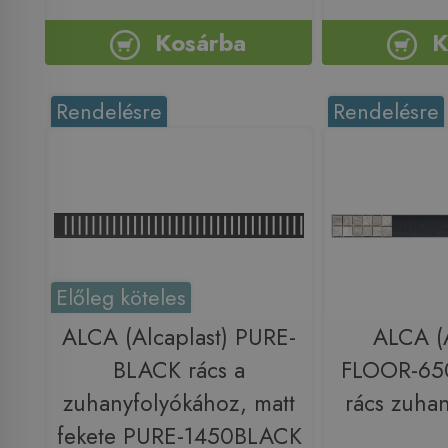
Kosárba
K
Rendelésre
Rendelésre
Előleg köteles
ALCA (Alcaplast) PURE-
ALCA (A
BLACK rács a
FLOOR-650
zuhanyfolyókához, matt
rács zuha
fekete PURE-1450BLACK