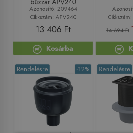
bűzzár APV240
Azonosító: 209464
Azonosí
Cikkszám: APV240
Cikkszám:
13 406 Ft
14 694 Ft
Kosárba
K
Rendelésre
-12%
Rendelésre