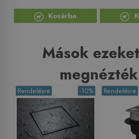
Kosárba
K
Mások ezeket
megnézték
Rendelésre
-10%
Rendelésre