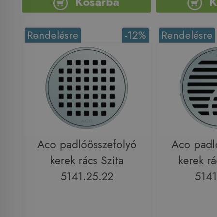
Kosárba
K
Rendelésre
-12%
Rendelésre
Aco padlóösszefolyó
Aco padl
kerek rács Szita
kerek r
5141.25.22
5141