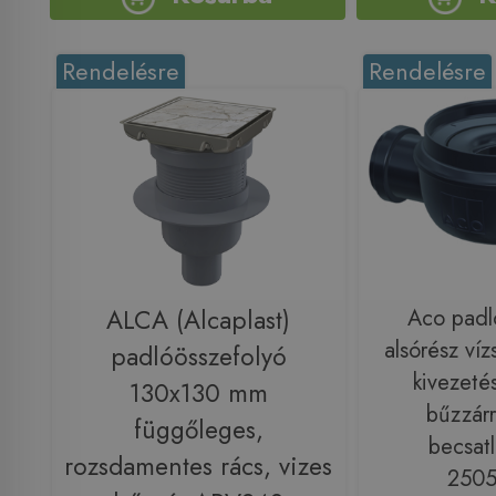
Rendelésre
Rendelésre
ALCA (Alcaplast)
Aco padl
alsórész ví
padlóösszefolyó
kivezeté
130x130 mm
bűzzár
függőleges,
becsatl
rozsdamentes rács, vizes
2505