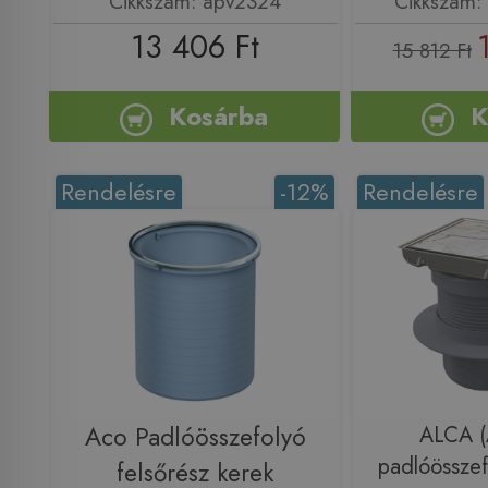
Cikkszám: apv2324
Cikkszám:
13 406 Ft
15 812 Ft
Kosárba
K
Rendelésre
-12%
Rendelésre
Aco Padlóösszefolyó
ALCA (A
padlóössze
felsőrész kerek