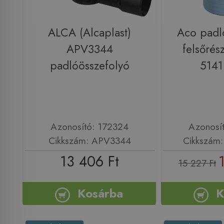
ALCA (Alcaplast)
Aco padl
APV3344
felsőrés
padlóösszefolyó
5141
Azonosító: 172324
Azonosí
Cikkszám: APV3344
Cikkszám:
13 406 Ft
15 227 Ft
Kosárba
K