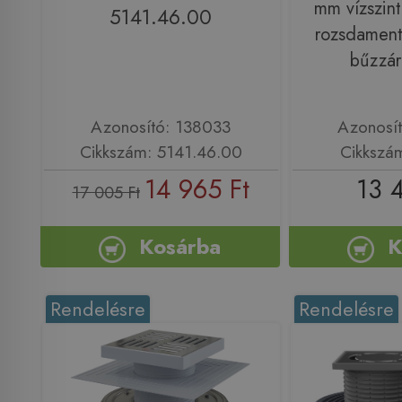
mm vízszint
5141.46.00
rozsdamente
bűzzá
Azonosító: 138033
Azonosí
Cikkszám: 5141.46.00
Cikkszá
14 965 Ft
13 
17 005 Ft
Kosárba
K
Rendelésre
Rendelésre