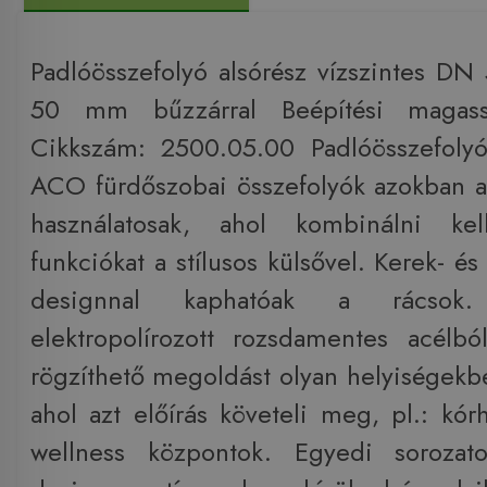
Padlóösszefolyó alsórész vízszintes DN 
50 mm bűzzárral Beépítési maga
Cikkszám: 2500.05.00 Padlóösszefolyó
ACO fürdőszobai összefolyók azokban 
használatosak, ahol kombinálni ke
funkciókat a stílusos külsővel. Kerek- és
designnal kaphatóak a rácsok. E
elektropolírozott rozsdamentes acélb
rögzíthető megoldást olyan helyiségekb
ahol azt előírás követeli meg, pl.: kór
wellness központok. Egyedi soroza