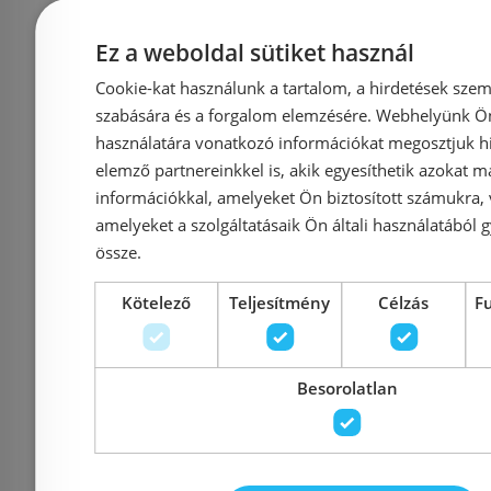
Aco padlóösszefolyó
ALCA (A
alsórész függőleges DN
APV3
Ez a weboldal sütiket használ
50 kivezetéssel 50 mm
Padlóö
Cookie-kat használunk a tartalom, a hirdetések szem
bűzzárral 2500.55.00
vízszintes
szabására és a forgalom elemzésére. Webhelyünk Ön 
használatára vonatkozó információkat megosztjuk hi
r
elemző partnereinkkel is, akik egyesíthetik azokat m
információkkal, amelyeket Ön biztosított számukra,
Azonosító: 127030
Azonosí
amelyeket a szolgáltatásaik Ön általi használatából g
Cikkszám: 2500.55.00
Cikkszám:
össze.
13 992 Ft
13 
15 900 Ft
Kötelező
Teljesítmény
Célzás
F
Kosárba
K
Besorolatlan
Raktáron
-10%
Rendelésre