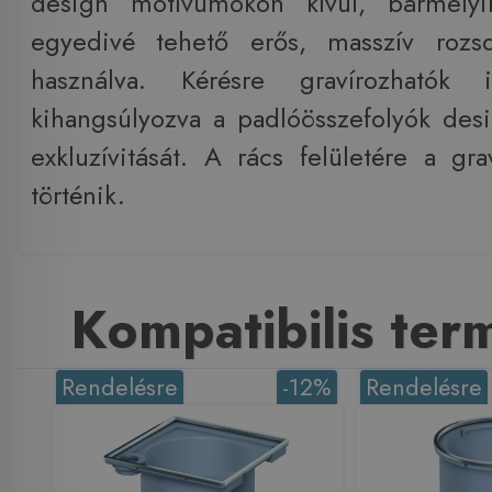
design motívumokon kívül, bármelyi
egyedivé tehető erős, masszív rozs
használva. Kérésre gravírozhatók
kihangsúlyozva a padlóösszefolyók des
exkluzívitását. A rács felületére a gra
történik.
Kompatibilis te
Rendelésre
-12%
Rendelésre