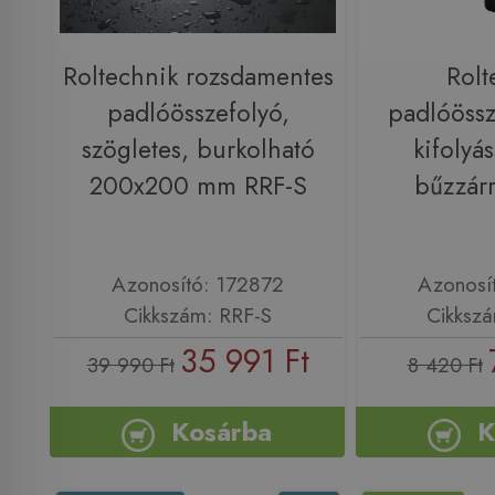
Roltechnik rozsdamentes
Rolt
padlóösszefolyó,
padlóössz
szögletes, burkolható
kifolyás
200x200 mm RRF-S
bűzzár
Azonosító: 172872
Azonosí
Cikkszám: RRF-S
Cikksz
35 991 Ft
39 990 Ft
8 420 Ft
Kosárba
K