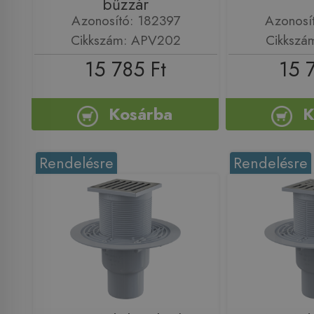
bűzzár
Azonosító: 182397
Azonosí
Cikkszám: APV202
Cikkszá
15 785 Ft
15 
Kosárba
K
Rendelésre
Rendelésre