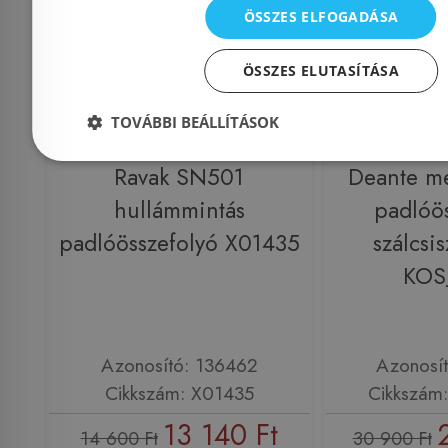
ÖSSZES ELFOGADÁSA
ÖSSZES ELUTASÍTÁSA
TOVÁBBI BEÁLLÍTÁSOK
Ravak SN501
Deante me
hullámmintás
padlóös
padlóösszefolyó X01435
szálcsis
KOS
Azonosító: 136462
Azonosí
Cikkszám: X01435
Cikkszám
13 140 Ft
14 600 Ft
30 900 Ft