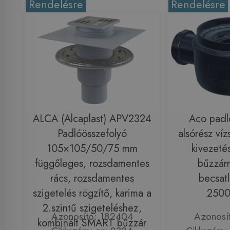
Rendelésre
Rendelésre
ALCA (Alcaplast) APV2324
Aco padl
Padlóösszefolyó
alsórész ví
105×105/50/75 mm
kivezeté
függőleges, rozsdamentes
bűzzár
rács, rozsdamentes
becsatl
szigetelés rögzítő, karima a
2500
2.szintű szigeteléshez,
Azonosító: 182404
Azonosí
kombinált SMART bűzzár