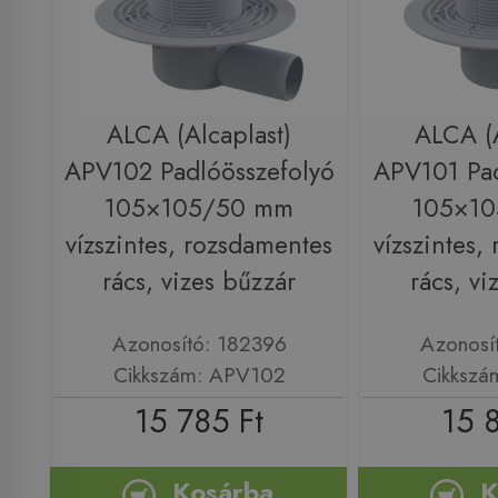
ALCA (Alcaplast)
ALCA (A
APV102 Padlóösszefolyó
APV101 Pad
105×105/50 mm
105×1
vízszintes, rozsdamentes
vízszintes,
rács, vizes bűzzár
rács, vi
Azonosító: 182396
Azonosí
Cikkszám: APV102
Cikkszá
15 785 Ft
15 
Kosárba
K