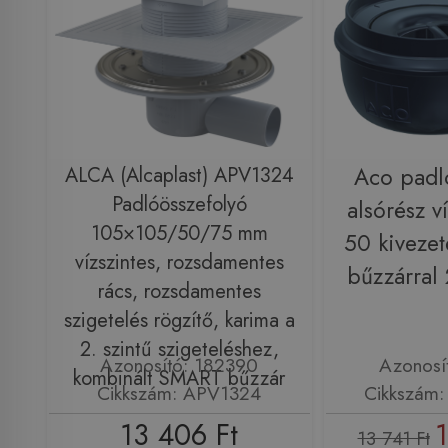
ALCA (Alcaplast) APV1324
Aco padl
Padlóösszefolyó
alsórész v
105×105/50/75 mm
50 kiveze
vízszintes, rozsdamentes
bűzzárral
rács, rozsdamentes
szigetelés rögzítő, karima a
2. szintű szigeteléshez,
Azonosító: 182390
Azonosí
kombinált SMART bűzzár
Cikkszám: APV1324
Cikkszám:
13 406 Ft
1
13 741 Ft