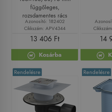
függőleges,
rozsdamentes rács
Azonosító: 182402
Azonosí
Cikkszám: APV4344
Cikkszá
13 406 Ft
14 
Kosárba
K
Rendelésre
Rendelésre