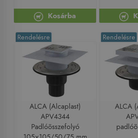
Kosárba
K
Rendelésre
Rendelésre
ALCA (Alcaplast)
ALCA (A
APV4344
AP
Padlóösszefolyó
padlóö
105×105/50/75 mm