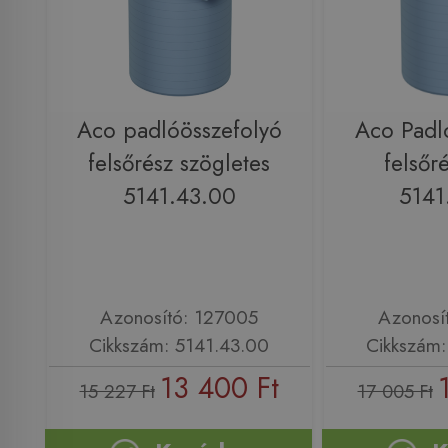
Aco padlóösszefolyó
Aco Padl
felsőrész szögletes
felsőr
5141.43.00
5141
Azonosító: 127005
Azonosí
Cikkszám: 5141.43.00
Cikkszám:
13 400 Ft
15 227 Ft
17 005 Ft