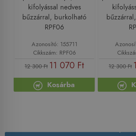
kifolyással nedves
kifolyás
bűzzárral, burkolható
bűzzárral
RPF06
R
Azonosító: 155711
Azonosí
Cikkszám: RPF06
Cikksz
11 070 Ft
12 300 Ft
12 300 Ft
Kosárba
K