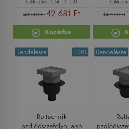
Cikkszám: 5141.31.00
Cikkszá
42 681 Ft
48 501 Ft
14 600 Ft
Kosárba
K
Rendelésre
-10%
Rendelésre
Roltechnik
Rolt
padlóösszefolyó, alsó
padlóösszef