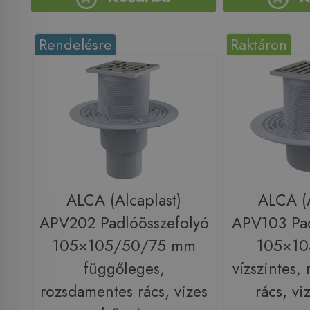
Rendelésre
Raktáron
ALCA (Alcaplast)
ALCA (A
APV202 Padlóösszefolyó
APV103 Pad
105×105/50/75 mm
105×1
függőleges,
vízszintes,
rozsdamentes rács, vizes
rács, vi