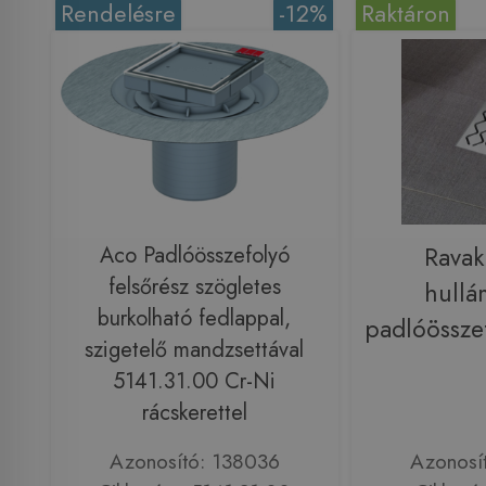
Rendelésre
-12%
Raktáron
Aco Padlóösszefolyó
Rava
felsőrész szögletes
hullá
burkolható fedlappal,
padlóössze
szigetelő mandzsettával
5141.31.00 Cr-Ni
rácskerettel
Azonosító: 138036
Azonosí