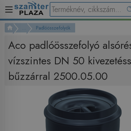
...
Padlóösszefolyók
Aco padlóösszefolyó alsóré
vízszintes DN 50 kivezeté
bűzzárral 2500.05.00