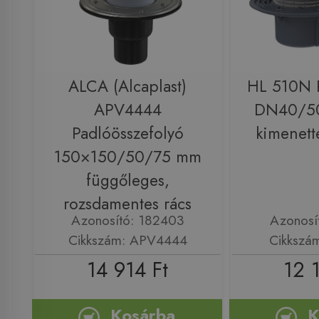
ALCA (Alcaplast)
HL 510N P
APV4444
DN40/50 
Padlóösszefolyó
kimenett
150×150/50/75 mm
függőleges,
rozsdamentes rács
Azonosító: 182403
Azonosí
Cikkszám: APV4444
Cikkszá
14 914 Ft
12 
Kosárba
K