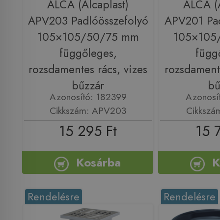
ALCA (Alcaplast)
ALCA (A
APV203 Padlóösszefolyó
APV201 Pad
105×105/50/75 mm
105×105
függőleges,
függ
rozsdamentes rács, vizes
rozsdamente
bűzzár
bű
Azonosító: 182399
Azonosí
Cikkszám: APV203
Cikkszá
15 295 Ft
15 
Kosárba
K
Rendelésre
Rendelésre