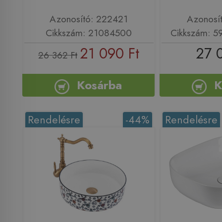
Azonosító: 222421
Azonosí
Cikkszám: 21084500
Cikkszám: 
21 090 Ft
27 
26 362 Ft
Kosárba
K
Rendelésre
-44%
Rendelésre