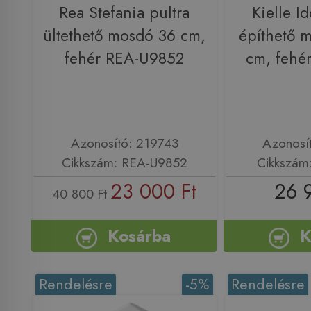
Rea Stefania pultra
Kielle Id
ültethető mosdó 36 cm,
építhető 
fehér REA-U9852
cm, fehé
Azonosító: 219743
Azonosí
Cikkszám: REA-U9852
Cikkszám
23 000 Ft
26 
40 800 Ft
Kosárba
K
Rendelésre
-5%
Rendelésre