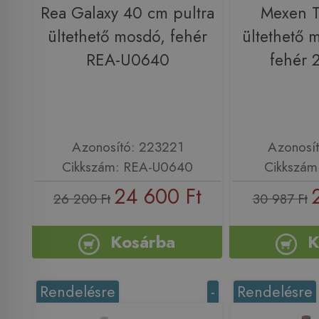
Rea Galaxy 40 cm pultra
Mexen T
ültethető mosdó, fehér
ültethető 
REA-U0640
fehér 
Azonosító: 223221
Azonosí
Cikkszám: REA-U0640
Cikkszám
24 600 Ft
26 200 Ft
30 987 Ft
Kosárba
K
Rendelésre
-
Rendelésre