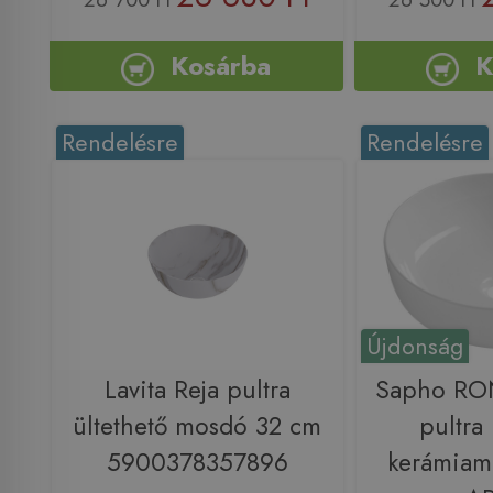
Kosárba
K
Rendelésre
Rendelésre
Újdonság
Lavita Reja pultra
Sapho RO
ültethető mosdó 32 cm
pultra 
5900378357896
kerámiam