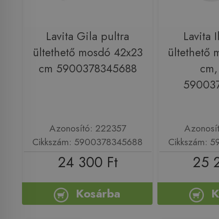
Lavita Gila pultra
Lavita I
ültethető mosdó 42x23
ültethető
cm 5900378345688
cm,
59003
Azonosító: 222357
Azonosí
Cikkszám: 5900378345688
Cikkszám: 
24 300 Ft
25 
Kosárba
K