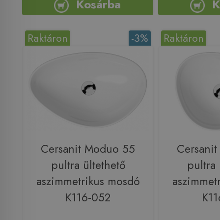
Kosárba
K
Raktáron
-3%
Raktáron
Cersanit Moduo 55
Cersani
pultra ültethető
pultra 
aszimmetrikus mosdó
aszimmet
K116-052
K11