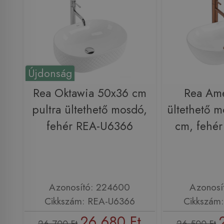
Újdonság
Rea Oktawia 50x36 cm
Rea Ame
pultra ültethető mosdó,
ültethető 
fehér REA-U6366
cm, fehé
Azonosító: 224600
Azonosí
Cikkszám: REA-U6366
Cikkszám
26 680 Ft
26 700 Ft
26 500 Ft