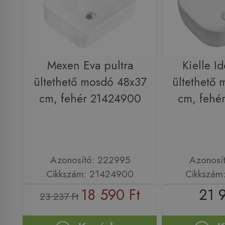
Mexen Eva pultra
Kielle Id
ültethető mosdó 48x37
ültethető
cm, fehér 21424900
cm, fehé
Azonosító: 222995
Azonosí
Cikkszám: 21424900
Cikkszám
18 590 Ft
21 
23 237 Ft