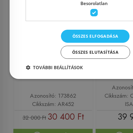
Besorolatlan
ÖSSZES ELFOGADÁSA
Sapho GARDA pultra
Niwell I
szerelhető mosdó,
cm pultra
ÖSSZES ELUTASÍTÁSA
50x13,5x40cm AR452
szerelhető
TOVÁBBI BEÁLLÍTÁSOK
COMP-NW
Azonosí
Azonosító: 173862
Cikkszám:
Cikkszám: AR452
IS
30 400 Ft
39 
32 000 Ft