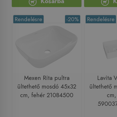
Kosárba
K
Rendelésre
-20%
Rendelésre
Mexen Rita pultra
Lavita V
ültethető mosdó 45x32
ültethető
cm, fehér 21084500
cm,
59003