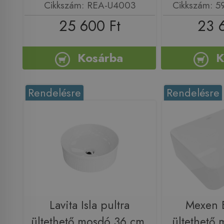
Cikkszám: REA-U4003
Cikkszám: 
25 600 Ft
23 
Kosárba
K
Rendelésre
Rendelésre
Lavita Isla pultra
Mexen E
ültethető mosdó 36 cm,
ültethető