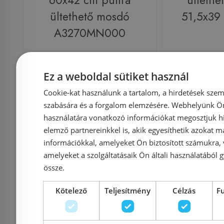
60x42 cm pultra
ültethe
ültethető mosdó
51,5x39
A3270MN000
Ez a weboldal sütiket használ
Azonosító: 182890
Azonosí
Cikkszám: A3270MN000
Cikksz
Cookie-kat használunk a tartalom, a hirdetések szem
szabására és a forgalom elemzésére. Webhelyünk Ön 
35 580 Ft
39 617 Ft
34 200 Ft
használatára vonatkozó információkat megosztjuk hi
elemző partnereinkkel is, akik egyesíthetik azokat m
Kosárba
K
információkkal, amelyeket Ön biztosított számukra,
amelyeket a szolgáltatásaik Ön általi használatából g
össze.
Rendelésre
-5%
Rendelésre
Kötelező
Teljesítmény
Célzás
F