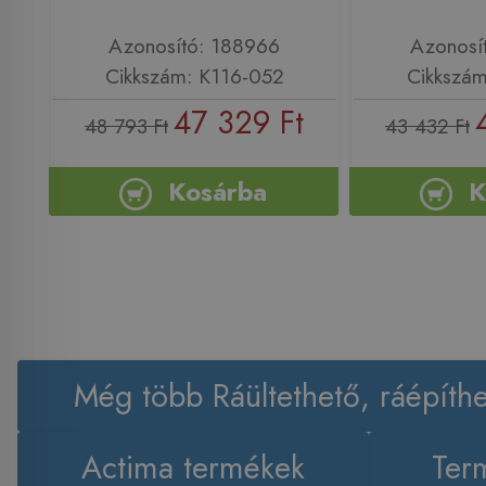
Azonosító: 188966
Azonosí
Cikkszám: K116-052
Cikkszám
47 329 Ft
48 793 Ft
43 432 Ft
Kosárba
K
Még több Ráültethető, ráépít
Actima termékek
Ter