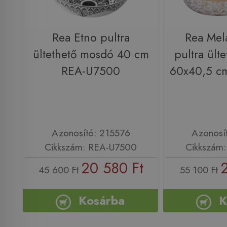
Rea Etno pultra
Rea Mel
ültethető mosdó 40 cm
pultra ült
REA-U7500
60x40,5 c
Azonosító: 215576
Azonosí
Cikkszám: REA-U7500
Cikkszám
20 580 Ft
45 600 Ft
55 100 Ft
Kosárba
K