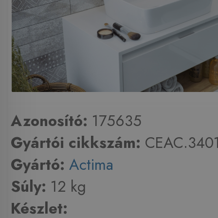
Azonosító:
175635
Gyártói cikkszám:
CEAC.340
Gyártó:
Actima
Súly:
12 kg
Készlet: