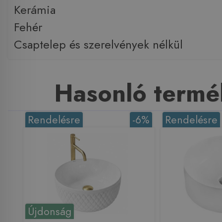
Kerámia
Fehér
Csaptelep és szerelvények nélkül
Hasonló termé
Rendelésre
-6%
Rendelésre
Újdonság