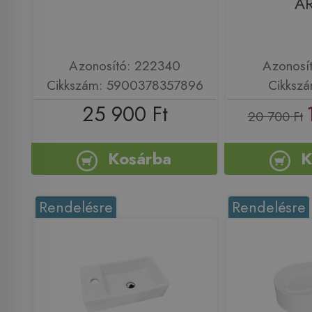
A
Azonosító: 222340
Azonosí
Cikkszám: 5900378357896
Cikksz
25 900 Ft
20 700 Ft
Kosárba
K
Rendelésre
Rendelésre