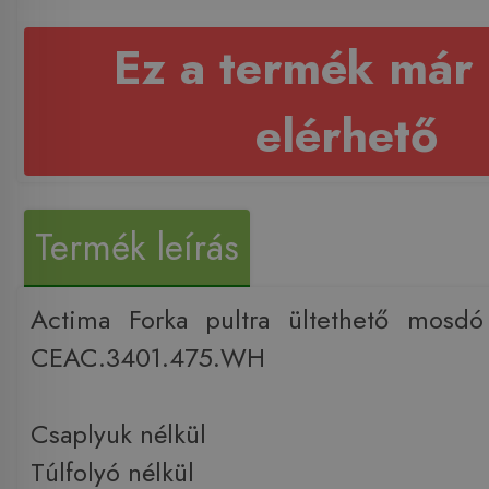
Ez a termék már
elérhető
Termék leírás
Actima Forka pultra ültethető mosd
CEAC.3401.475.WH
Csaplyuk nélkül
Túlfolyó nélkül