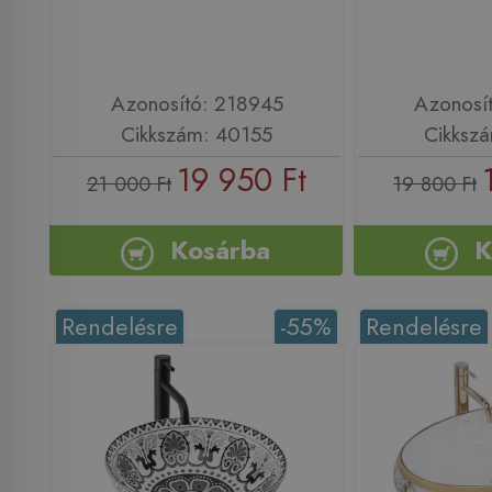
Azonosító: 218945
Azonosí
Cikkszám: 40155
Cikksz
19 950 Ft
21 000 Ft
19 800 Ft
Kosárba
K
Rendelésre
-55%
Rendelésre