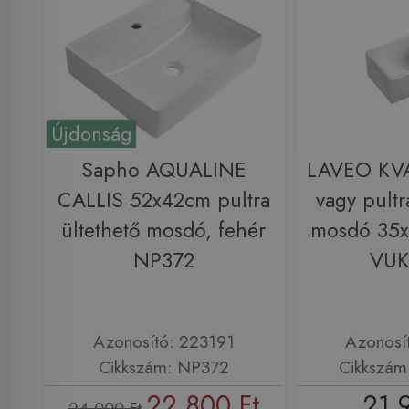
Újdonság
Sapho AQUALINE
LAVEO KVA
CALLIS 52x42cm pultra
vagy pultr
ültethető mosdó, fehér
mosdó 35x
NP372
VUK
Azonosító: 223191
Azonosí
Cikkszám: NP372
Cikkszám
22 800 Ft
21 
24 000 Ft