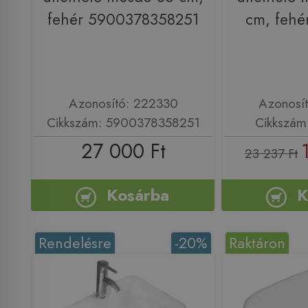
fehér 5900378358251
cm, fehé
Azonosító: 222330
Azonosí
Cikkszám: 5900378358251
Cikkszám
27 000 Ft
23 237 Ft
Kosárba
K
Rendelésre
-20%
Raktáron