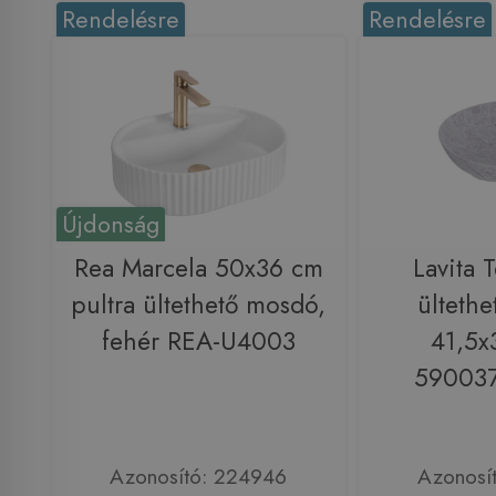
Rendelésre
Rendelésre
Újdonság
Rea Marcela 50x36 cm
Lavita T
pultra ültethető mosdó,
ülteth
fehér REA-U4003
41,5x
59003
Azonosító: 224946
Azonosí