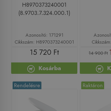
H8970373240001
(8.9703.7.324.000.1)
Azonosító: 171291
Azonosí
Cikkszám: H8970373240001
Cikkszá
15 720 Ft
14 900 Ft
Kosárba
K
Rendelésre
Raktáron