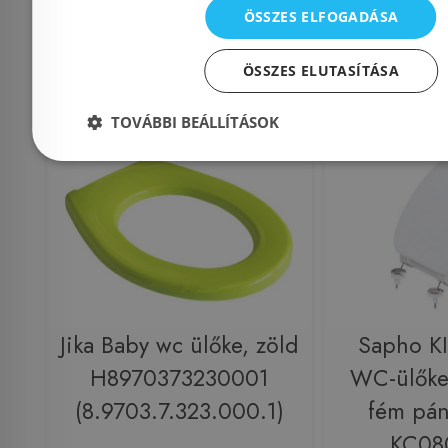
ÖSSZES ELFOGADÁSA
Kosárba
K
ÖSSZES ELUTASÍTÁSA
Rendelésre
Rendelésre
TOVÁBBI BEÁLLÍTÁSOK
Jika Baby wc ülőke, zöld
Sapho K
H8970373230001
WC-ülőke,
(8.9703.7.323.000.1)
fém pánt
KC08