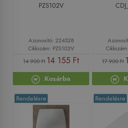
PZS102V
CDJ
Azonosító: 224528
Azonosí
Cikkszám: PZS102V
Cikkszám
14 155 Ft
14 900 Ft
17 900 Ft
Kosárba
K
Rendelésre
Rendelésre