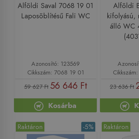
Alföldi Saval 7068 19 01
Alföldi 
Laposöblítésű Fali WC
kifolyású,
álló WC 
(403
Azonosító: 123569
Azonosí
Cikkszám: 7068 19 01
Cikkszám:
56 646 Ft
59 627 Ft
23 636 Ft
Kosárba
K
Raktáron
-5%
Raktáron