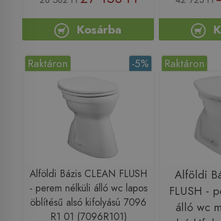
Kosárba
K
Raktáron
-5%
Raktáron
Alföldi Bázis CLEAN FLUSH
Alföldi 
- perem nélküli álló wc lapos
FLUSH - p
öblítésű alsó kifolyású 7096
álló wc m
R1 01 (7096R101)