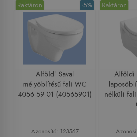
Raktáron
-5%
Raktáron
Alföldi Saval
Alföldi
mélyöblítésű fali WC
laposöbl
4056 59 01 (40565901)
nélküli fa
Azonosító: 123567
Azonosí