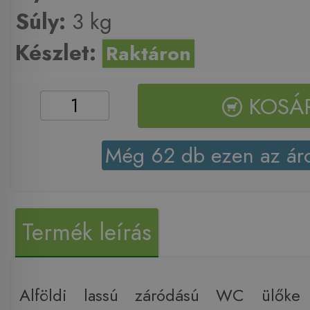
Súly:
3 kg
Készlet:
Raktáron
KOSÁ
Még 62 db ezen az ár
Termék leírás
Alföldi lassú záródású WC ülők