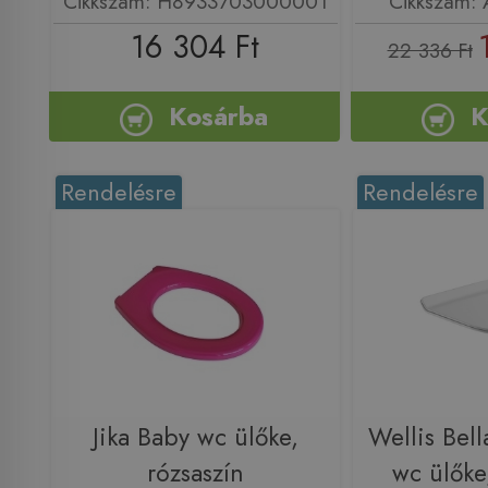
Cikkszám: H8933703000001
Cikkszám:
16 304 Ft
22 336 Ft
Kosárba
K
Rendelésre
Rendelésre
Jika Baby wc ülőke,
Wellis Bell
rózsaszín
wc ülők