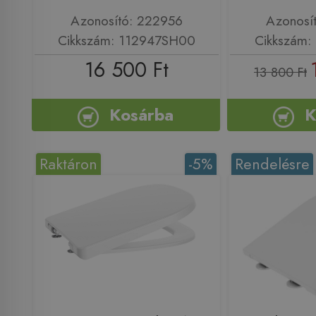
Azonosító: 222956
Azonosí
Cikkszám: 112947SH00
Cikkszám:
16 500 Ft
13 800 Ft
Kosárba
K
Raktáron
-5%
Rendelésre