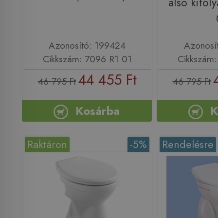
alsó kifol
Azonosító: 199424
Azonosí
Cikkszám: 7096 R1 01
Cikkszám:
44 455 Ft
46 795 Ft
46 795 Ft
Kosárba
K
Raktáron
-5%
Rendelésre