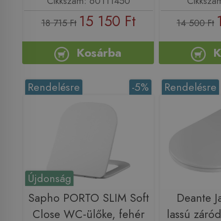
Cikkszám: 60111450
Cikkszá
15 150 Ft
18 715 Ft
14 500 Ft
Kosárba
K
Rendelésre
-5%
Rendelésre
Újdonság
Sapho PORTO SLIM Soft
Deante J
Close WC-ülőke, fehér
lassú záró