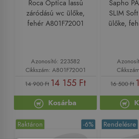
Roca Optica lassú
Sapho P
záródású wc ülőke,
SLIM Sof
fehér A801F72001
ülőke, fe
Azonosító: 223582
Azonosí
Cikkszám: A801F72001
Cikkszá
14 155 Ft
14 900 Ft
16 500 Ft
Kosárba
K
Raktáron
-6%
Rendelésre