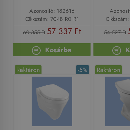
Azonosító: 182616
Azonosí
Cikkszám: 7048 R0 R1
Cikkszám:
57 337 Ft
60 355 Ft
54 527 Ft
Kosárba
K
Raktáron
-5%
Raktáron