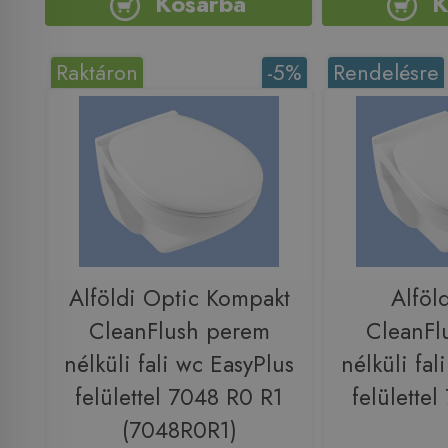
Kosárba
K
Raktáron
-5%
Rendelésre
Alföldi Optic Kompakt
Alföl
CleanFlush perem
CleanFl
nélküli fali wc EasyPlus
nélküli fal
felülettel 7048 R0 R1
felülette
(7048R0R1)