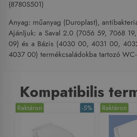
(8780S501)
Anyag: műanyag (Duroplast), antibakteriá
Ajánljuk: a Saval 2.0 (7056 59, 7068 19
09) és a Bázis (4030 00, 4031 00, 40
4037 00) termékcsaládokba tartozó WC
Kompatibilis te
Raktáron
-5%
Raktáron