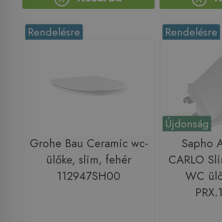
Rendelésre
Rendelésre
Újdonság
Grohe Bau Ceramic wc-
Sapho 
ülőke, slim, fehér
CARLO Sli
112947SH00
WC ülő
PRX.