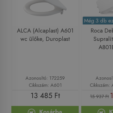
Még 3 db ez
ALCA (Alcaplast) A601
Roca De
wc ülőke, Duroplast
Suprali
A801
Azonosító: 172259
Azonosí
Cikkszám: A601
Cikkszám:
13 485 Ft
15 937 Ft
Kosárba
K