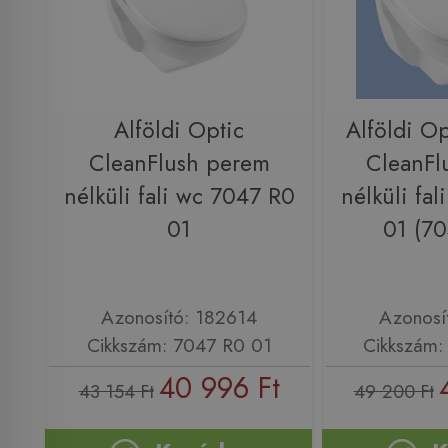
Alföldi Optic
Alföldi O
CleanFlush perem
CleanFl
nélküli fali wc 7047 R0
nélküli fa
01
01 (7
Azonosító: 182614
Azonosí
Cikkszám: 7047 R0 01
Cikkszám:
40 996 Ft
43 154 Ft
49 200 Ft