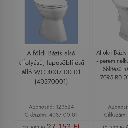
Alföldi Bázis alsó
Alföldi Báz
- perem nélkü
kifolyású, laposöblítésű
öblítésű há
álló WC 4037 00 01
7095 R0 0
(40370001)
Azonosító: 123624
Azonosí
Cikkszám: 4037 00 01
Cikkszám:
27 153 Ft
28 582 Ft
42 723 Ft