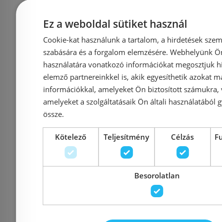
Ez a weboldal sütiket használ
Cookie-kat használunk a tartalom, a hirdetések szem
szabására és a forgalom elemzésére. Webhelyünk Ön 
használatára vonatkozó információkat megosztjuk hi
elemző partnereinkkel is, akik egyesíthetik azokat m
Sapho PACO VORTEX
Sapho AVI
információkkal, amelyeket Ön biztosított számukra,
amelyeket a szolgáltatásaik Ön általi használatából g
SLIM Soft Close WC-
Close WC-
össze.
ülőke, fehér PCS1013
PC
Kötelező
Teljesítmény
Célzás
F
Besorolatlan
Azonosító: 220160
Azonosí
Cikkszám: PCS1013
Cikkszá
15 500 Ft
16 500 Ft
15 200 Ft