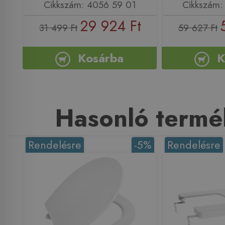
Cikkszám: 4056 59 01
Cikkszám:
29 924 Ft
31 499 Ft
59 627 Ft
Kosárba
K
Hasonló termé
Rendelésre
-5%
Rendelésre