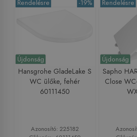
Rendelésre
-19%
Rendelésre
Újdonság
Újdonság
Hansgrohe GladeLake S
Sapho HAR
WC ülőke, fehér
Close WC-
60111450
WX
Azonosító: 225182
Azonosí