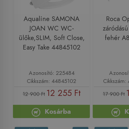
Aqualine SAMONA
Roca Op
JOAN WC WC-
záródású
ülőke,SLIM, Soft Close,
fehér A
Easy Take 44845102
Azonosító: 225484
Azonosí
Cikkszám: 44845102
Cikkszám:
12 255 Ft
12 900 Ft
17 900 Ft
Kosárba
K