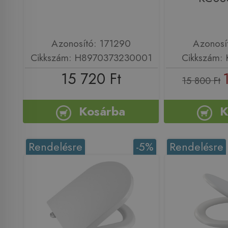
Azonosító: 171290
Azonosí
Cikkszám: H8970373230001
Cikkszám:
15 720 Ft
15 800 Ft
Kosárba
K
Rendelésre
-5%
Rendelésre