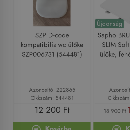
Újdonság
SZP D-code
Sapho BR
kompatibilis wc ülőke
SLIM Sof
SZP006731 (544481)
ülőke, feh
Azonosító: 222865
Azonosí
Cikkszám: 544481
Cikkszám
12 200 Ft
18 900 Ft
Kosárba
K