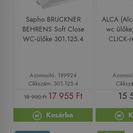
Sapho BRUCKNER
ALCA (Alc
BEHRENS Soft Close
wc ülőke
WC-ülőke 301.125.4
CLICK-r
Azonosító: 199924
Azonosí
Cikkszám: 301.125.4
Cikksz
17 955 Ft
15 
18 900 Ft
Kosárba
K