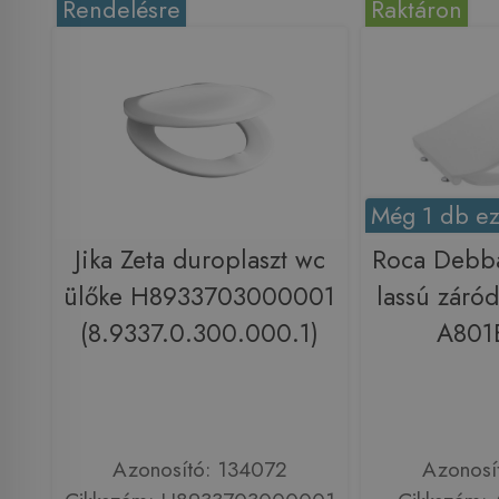
Rendelésre
Raktáron
Még 1 db ez
Jika Zeta duroplaszt wc
Roca Debb
ülőke H8933703000001
lassú záró
(8.9337.0.300.000.1)
A801
Azonosító: 134072
Azonosí