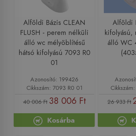
Alföldi Bázis CLEAN
Alföldi 
FLUSH - perem nélküli
kifolyású,
álló wc mélyöblítésű
álló WC 
hátsó kifolyású 7093 R0
(403
01
Azonosító: 199426
Azonosí
Cikkszám: 7093 R0 01
Cikkszám:
38 006 Ft
40 006 Ft
26 933 Ft
Kosárba
K