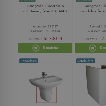
Hansgrohe GladeLake S
Hansgrohe Gl
szifontakaró, fehér 60104450
mosdóláb, fehé
Azonosító: 225187
Azonosító: 
Cikkszám: 60104450
Cikkszám: 6
16 700 Ft
17 
20 525 Ft
21 223 Ft
Kosárba
Ko
Rendelésre
Rendelésre