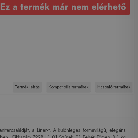
Ez a termék már nem elérhető
Termék leírás
Kompatibilis termékek
Hasonló termékek
nitercsaládját, a Liner-t. A különleges formavilágú, elegáns
mentjében. Cikkszám 7228 L1 01 Színek 01 Fehér Tömeg 8,1 kg