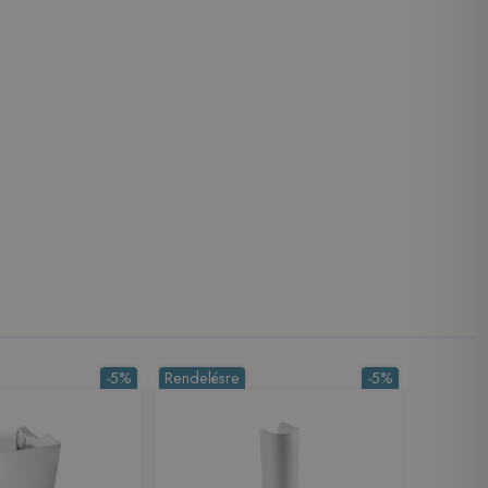
-5%
Rendelésre
-5%