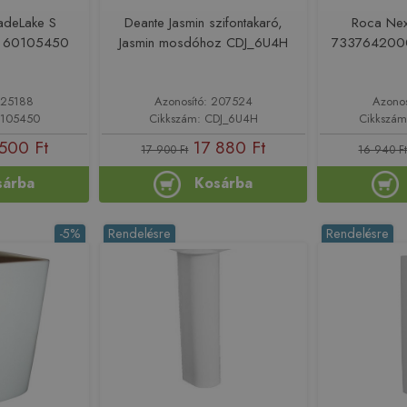
adeLake S
Deante Jasmin szifontakaró,
Roca Nex
r 60105450
Jasmin mosdóhoz CDJ_6U4H
733764200
225188
Azonosító: 207524
Azono
0105450
Cikkszám: CDJ_6U4H
Cikkszá
500 Ft
17 880 Ft
17 900 Ft
16 940 F
sárba
Kosárba
-5%
Rendelésre
Rendelésre