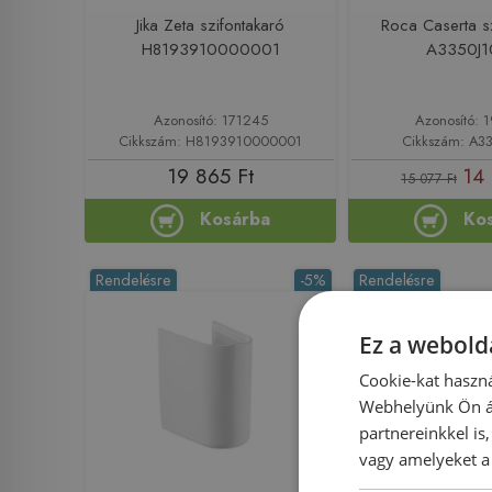
Jika Zeta szifontakaró
Roca Caserta s
H8193910000001
A3350J
Azonosító: 171245
Azonosító: 
Cikkszám: H8193910000001
Cikkszám: A3
19 865 Ft
14 
15 077 Ft
Kosárba
Ko
Rendelésre
-5%
Rendelésre
Ez a webolda
Cookie-kat haszná
Webhelyünk Ön ál
partnereinkkel is
vagy amelyeket a 