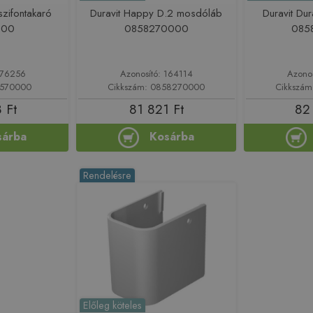
zifontakaró
Duravit Happy D.2 mosdóláb
Duravit Du
000
0858270000
085
176256
Azonosító: 164114
Azono
9570000
Cikkszám: 0858270000
Cikkszá
 Ft
81 821 Ft
82
sárba
Kosárba
Rendelésre
Előleg köteles