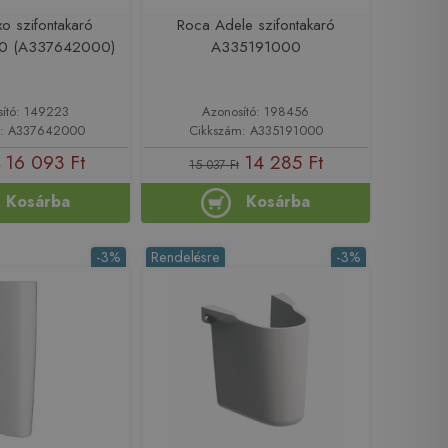
o szifontakaró
Roca Adele szifontakaró
0 (A337642000)
A335191000
sító: 149223
Azonosító: 198456
m: A337642000
Cikkszám: A335191000
16 093 Ft
14 285 Ft
t
15 037 Ft
Kosárba
Kosárba
-3%
Rendelésre
-3%