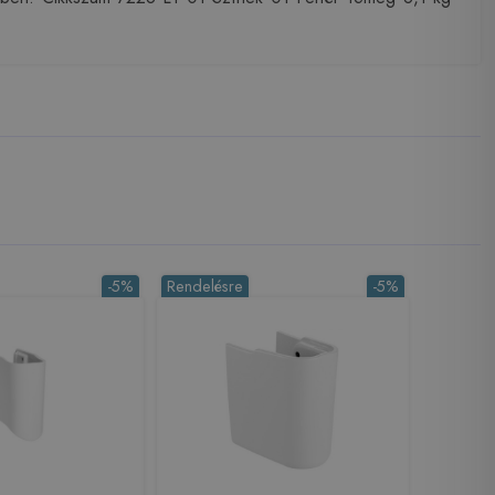
-5%
Rendelésre
-5%