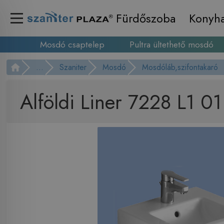
Fürdőszoba
Konyh
Mosdó csaptelep
Pultra ültethető mosdó
...
Szaniter
Mosdó
Mosdóláb,szifontakaró
Alföldi Liner 7228 L1 01