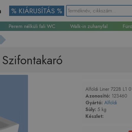
a
% KIÁRUSÍTÁS %
Perem nélküli fali WC
Walk-in zuhanyfal
Fürd
Gránit mosogató
 Szifontakaró
Alföldi Liner 7228 L1 0
Azonosító:
123460
Gyártó:
Alföldi
Súly:
5 kg
Készlet: