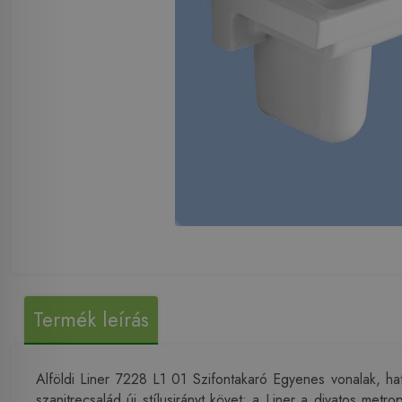
Termék leírás
Alföldi Liner 7228 L1 01 Szifontakaró Egyenes vonalak, hatá
szanitrecsalád új stílusirányt követ: a Liner a divatos me