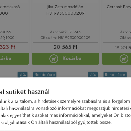
zifontakaró
Jika Zeta mosdóláb
Cersanit Pa
1000
H8199500000209
198065
Azonosító: 171246
Azono
350J1000
Cikkszám: H8199500000209
Cikksz
323 Ft
20 565 Ft
19 674 Ft
sárba
Kosárba
-5%
Rendelésre
-5%
Rendelésre
l sütiket használ
lunk a tartalom, a hirdetések személyre szabására és a forgalom
tali használatára vonatkozó információkat megosztjuk hirdetési
, akik egyesíthetik azokat más információkkal, amelyeket Ön bizto
szolgáltatásaik Ön általi használatából gyűjtöttek össze.