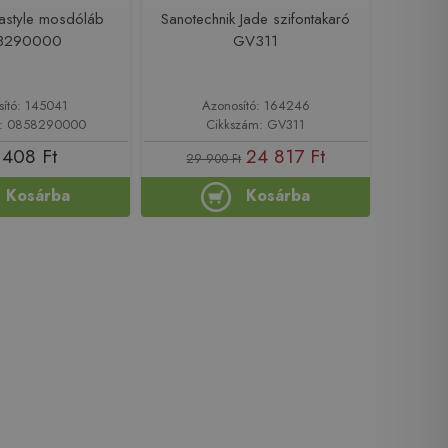
rastyle mosdóláb
Sanotechnik Jade szifontakaró
8290000
GV311
sító: 145041
Azonosító: 164246
m: 0858290000
Cikkszám: GV311
 408 Ft
24 817 Ft
29 900 Ft
Kosárba
Kosárba