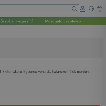
őszobai kiegészítő
Mosogató csaptelep
1 Szifontakaró Egyenes vonalak, határozott élek mentén ...