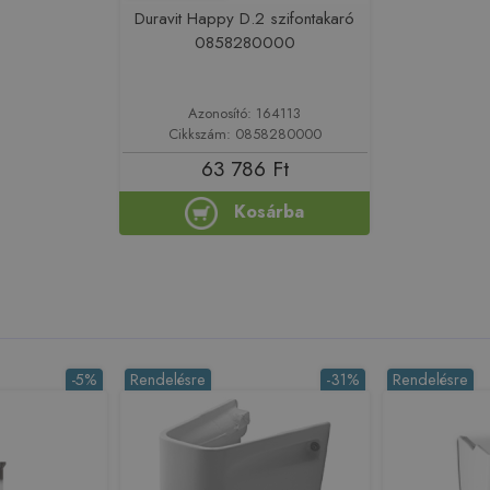
Duravit Happy D.2 szifontakaró
0858280000
Azonosító: 164113
Cikkszám: 0858280000
63 786 Ft
Kosárba
-5%
Rendelésre
-31%
Rendelésre