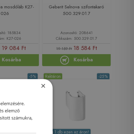
rva mosdóláb K27-
Geberit Selnova szifontakaró
026
500.329.01.7
sító: 185834
Azonosító: 208641
ám: K27-026
Cikkszám: 500.329.01.7
19 084 Ft
18 584 Ft
19 159 Ft
Kosárba
Kosárba
-5%
Raktáron
-25%
×
 elemzésére.
 és elemző
sított számukra,
Még 1 db ezen az áron!