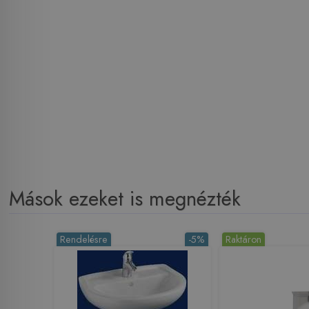
Mások ezeket is megnézték
Rendelésre
-5%
Raktáron