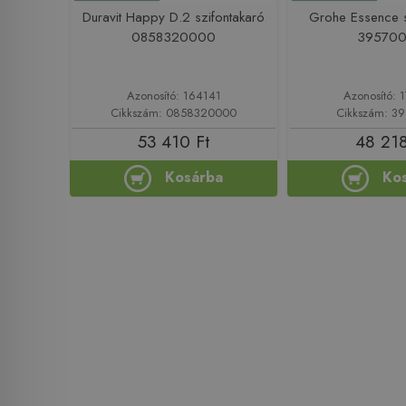
Duravit Happy D.2 szifontakaró
Grohe Essence s
0858320000
39570
Azonosító: 164141
Azonosító: 
Cikkszám: 0858320000
Cikkszám: 3
53 410 Ft
48 218
Kosárba
Ko