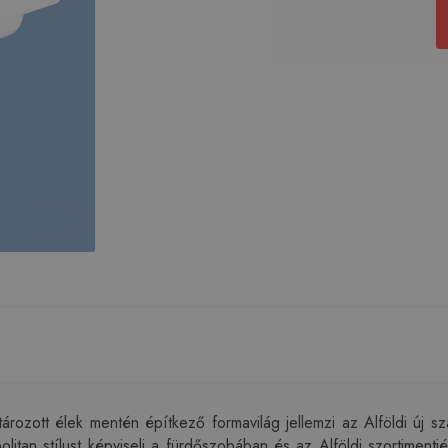
rozott élek mentén építkező formavilág jellemzi az Alföldi új sza
tropolitan stílust képviseli a fürdőszobában és az Alföldi szorti