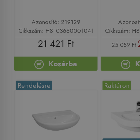
Azonosító: 219129
Azonosí
Cikkszám: H8103660001041
Cikkszám: H
21 421 Ft
25 059 Ft
Kosárba
K
Rendelésre
Raktáron