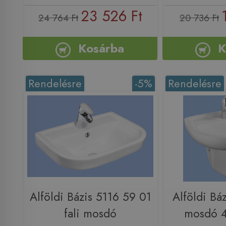
23 526 Ft
24 764 Ft
20 736 Ft
Kosárba
K
Rendelésre
-5%
Rendelésre
Alföldi Bázis 5116 59 01
Alföldi Bá
fali mosdó
mosdó 4