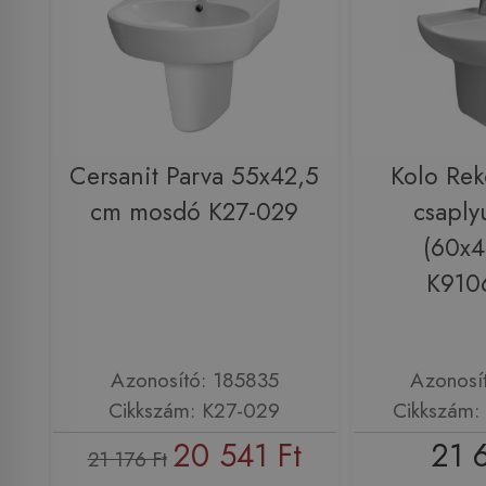
Cersanit Parva 55x42,5
Kolo Re
cm mosdó K27-029
csaply
(60x4
K910
Azonosító: 185835
Azonosí
Cikkszám: K27-029
Cikkszám
20 541 Ft
21 
21 176 Ft