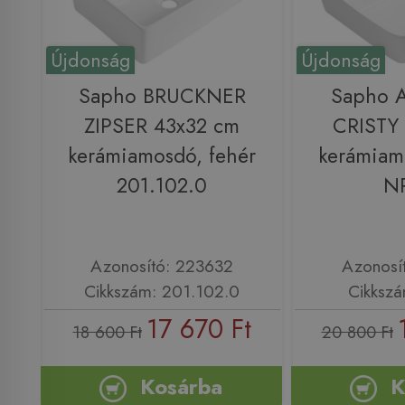
Újdonság
Újdonság
Sapho BRUCKNER
Sapho 
ZIPSER 43x32 cm
CRISTY
kerámiamosdó, fehér
kerámiam
201.102.0
N
Azonosító: 223632
Azonosí
Cikkszám: 201.102.0
Cikksz
17 670 Ft
18 600 Ft
20 800 Ft
Kosárba
K