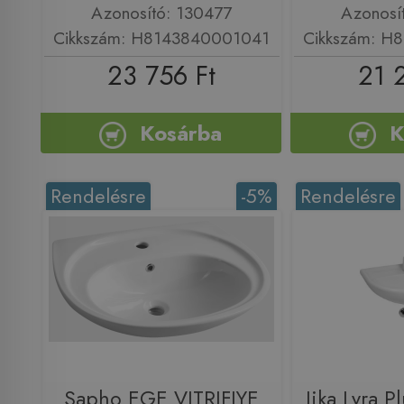
Azonosító: 130477
Azonosí
Cikkszám: H8143840001041
Cikkszám: H
23 756 Ft
21 
Kosárba
K
Rendelésre
-5%
Rendelésre
Sapho EGE VITRIFIYE
Jika Lyra 