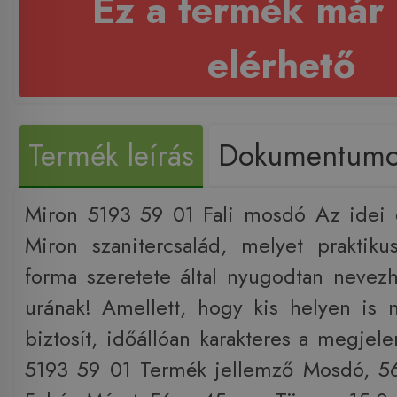
Ez a termék már
elérhető
Termék leírás
Dokumentum
Miron 5193 59 01 Fali mosdó Az idei 
Miron szanitercsalád, melyet praktikus
forma szeretete által nyugodtan nevezh
urának! Amellett, hogy kis helyen is 
biztosít, időállóan karakteres a megjel
5193 59 01 Termék jellemző Mosdó, 5