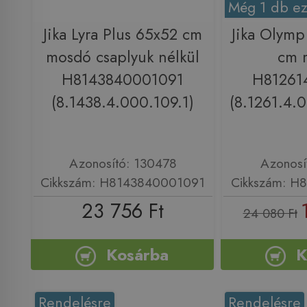
Még 1 db ez
Jika Lyra Plus 65x52 cm
Jika Olym
mosdó csaplyuk nélkül
cm 
H8143840001091
H81261
(8.1438.4.000.109.1)
(8.1261.4.0
Azonosító: 130478
Azonosí
Cikkszám: H8143840001091
Cikkszám: H
23 756 Ft
24 080 Ft
Kosárba
K
Rendelésre
Rendelésre