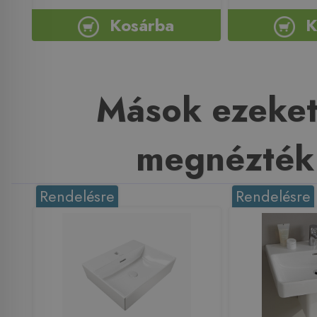
Kosárba
K
Mások ezeket
megnézték
Rendelésre
Rendelésre