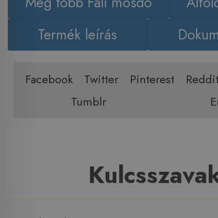
Még több Fali mosdó
Alföl
Termék leírás
Dokum
Facebook
Twitter
Pinterest
Reddi
Tumblr
E
Kulcsszava