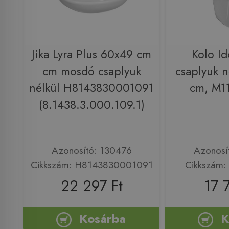
Jika Lyra Plus 60x49 cm
Kolo I
cm mosdó csaplyuk
csaplyuk n
nélkül H8143830001091
cm, M1
(8.1438.3.000.109.1)
Azonosító: 130476
Azonosí
Cikkszám: H8143830001091
Cikkszám
22 297 Ft
17 
Kosárba
K