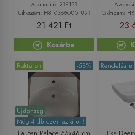
Azonosító: 219131
Azonosí
Cikkszám: H8103660001091
Cikkszám: H
21 421 Ft
23 
Kosárba
K
Raktáron
-58%
Rendelésre
Újdonság
Még 4 db ezen az áron!
Laufen Palace 55x46 cm
Jika Deep