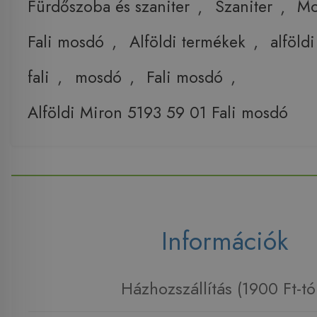
Fürdőszoba és szaniter
,
Szaniter
,
Mo
Fali mosdó
,
Alföldi termékek
,
alföldi
fali
,
mosdó
,
Fali mosdó
,
Alföldi Miron 5193 59 01 Fali mosdó
Információk
Házhozszállítás (1900 Ft-tó