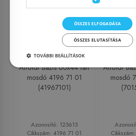
ÖSSZES ELFOGADÁSA
ÖSSZES ELUTASÍTÁSA
TOVÁBBI BEÁLLÍTÁSOK
Alföldi Bázis 60x44 fali
Alföldi Báz
mosdó 4196 71 01
mosdó 7
(41967101)
(701
Azonosító: 123613
Azonosí
Cikkszám: 4196 71 01
Cikkszám: