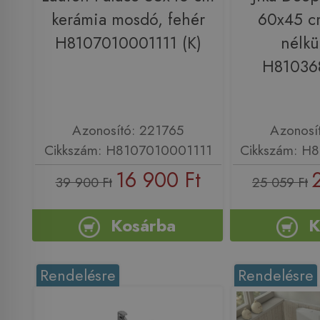
kerámia mosdó, fehér
60x45 c
H8107010001111 (K)
nélkü
H81036
Azonosító: 221765
Azonosí
Cikkszám: H8107010001111
Cikkszám: H
16 900 Ft
39 900 Ft
25 059 Ft
Kosárba
K
Rendelésre
Rendelésre