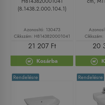
H8143820001041
cm, M1
(8.1438.2.000.104.1)
Azonosító: 130473
Azonosí
Cikkszám: H8143820001041
Cikkszám
21 207 Ft
20 
Kosárba
K
Rendelésre
Rendelésre