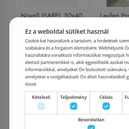
Niwell ISABEL 50x40
Laufen Pr
cm pultra vagy falra
cm 
Ez a weboldal sütiket használ
szerelhető mosdó, fehér
H81096
Cookie-kat használunk a tartalom, a hirdetések szem
COMP-NWSZ-ISA5040
(8.1096.3
szabására és a forgalom elemzésére. Webhelyünk Ön 
használatára vonatkozó információkat megosztjuk hi
Azonosító: 184822
elemző partnereinkkel is, akik egyesíthetik azokat m
Cikkszám: COMP-NWSZ-
Azonosí
információkkal, amelyeket Ön biztosított számukra,
amelyeket a szolgáltatásaik Ön általi használatából g
ISA5040
Cikkszám: H
össze.
39 990 Ft
41 041 Ft
Kötelező
Teljesítmény
Célzás
F
Kosárba
K
Besorolatlan
Rendelésre
-5%
Raktáron