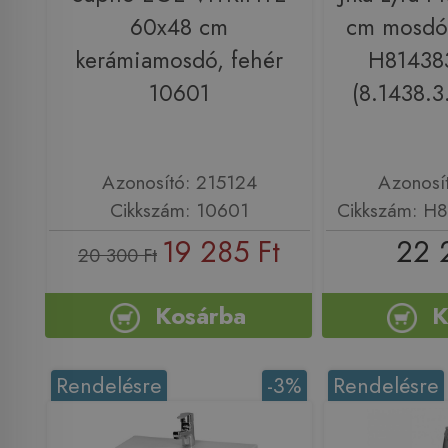
60x48 cm
cm mosdó 
kerámiamosdó, fehér
H81438
10601
(8.1438.3
Azonosító: 215124
Azonosí
Cikkszám: 10601
Cikkszám: H
19 285 Ft
22 
20 300 Ft
Kosárba
K
Rendelésre
-3%
Rendelésre