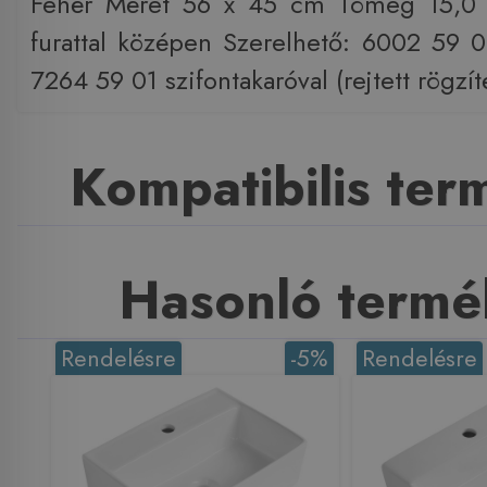
Fehér Méret 56 x 45 cm Tömeg 15,0 
furattal középen Szerelhető: 6002 59 
7264 59 01 szifontakaróval (rejtett rögzít
Kompatibilis te
Hasonló termé
Rendelésre
-5%
Rendelésre