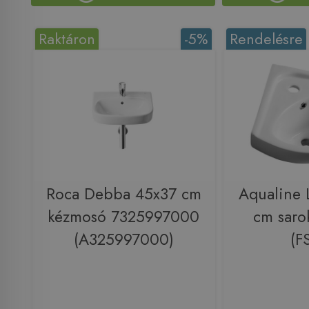
Raktáron
-5%
Rendelésre
Roca Debba 45x37 cm
Aqualine 
kézmosó 7325997000
cm saro
(A325997000)
(F