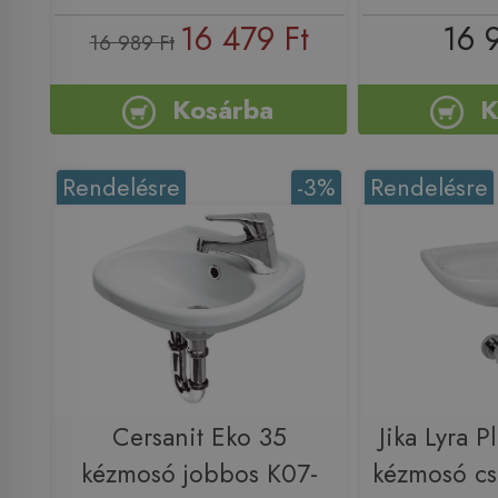
16 479 Ft
16 
16 989 Ft
Kosárba
K
Rendelésre
-3%
Rendelésre
Cersanit Eko 35
Jika Lyra 
kézmosó jobbos K07-
kézmosó cs