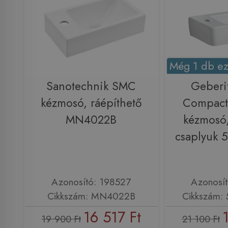
Még 1 db ez
Sanotechnik SMC
Geberi
kézmosó, ráépíthető
Compact
MN4022B
kézmosó,
csaplyuk 
Azonosító: 198527
Azonosí
Cikkszám: MN4022B
Cikkszám: 
16 517 Ft
19 900 Ft
21 100 Ft