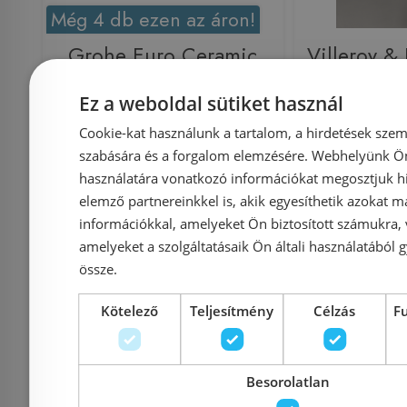
Még 4 db ezen az áron!
Grohe Euro Ceramic
Villeroy &
37x18 cm kézmosó,
Kompakt
Ez a weboldal sütiket használ
fehér 39327000
kézmosó
Cookie-kat használunk a tartalom, a hirdetések szem
szabására és a forgalom elemzésére. Webhelyünk Ön 
használatára vonatkozó információkat megosztjuk hi
elemző partnereinkkel is, akik egyesíthetik azokat m
információkkal, amelyeket Ön biztosított számukra,
Azonosító: 172153
Azonosí
amelyeket a szolgáltatásaik Ön általi használatából g
Cikkszám: 39327000
Cikkszám
össze.
25 160 Ft
27 750 Ft
34 261 Ft
Kötelező
Teljesítmény
Célzás
F
Kosárba
K
Besorolatlan