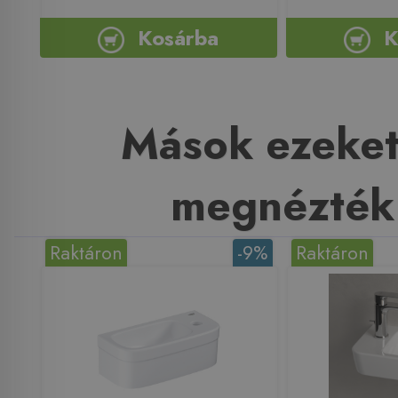
Kosárba
K
Mások ezeket
megnézték
Raktáron
-9%
Raktáron