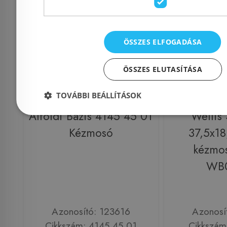
Rendelésre
-5%
Raktáron
ÖSSZES ELFOGADÁSA
ÖSSZES ELUTASÍTÁSA
TOVÁBBI BEÁLLÍTÁSOK
Alföldi Bázis 4145 45 01
Wellis 
Kézmosó
37,5x18
kézmos
WB
Azonosító: 123616
Azonosí
Cikkszám: 4145 45 01
Cikkszá