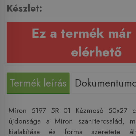
Készlet:
Ez a termék már
elérhető
Termék leírás
Dokumentum
Miron 5197 5R 01 Kézmosó 50x27 
újdonsága a Miron szanitercsalád, me
kialakítása és forma szeretete ál