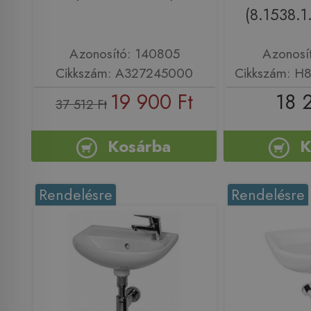
(8.1538.1
Azonosító: 140805
Azonosí
Cikkszám: A327245000
Cikkszám: H
19 900 Ft
18 
37 512 Ft
Kosárba
K
Rendelésre
Rendelésre