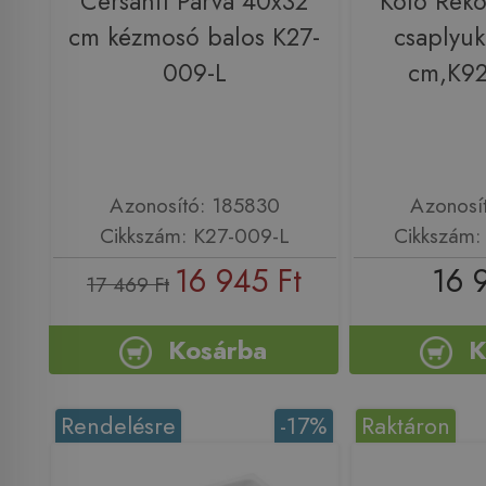
Cersanit Parva 40x32
Kolo Rek
cm kézmosó balos K27-
csaplyuk
009-L
cm,K9
Azonosító: 185830
Azonosí
Cikkszám: K27-009-L
Cikkszám
16 945 Ft
16 
17 469 Ft
Kosárba
K
Rendelésre
-17%
Raktáron