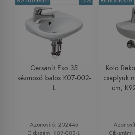
Rendelésre
-3%
Rendelésre
Cersanit Eko 35
Kolo Rek
kézmosó balos K07-002-
csaplyuk n
L
cm, K9
Azonosító: 202445
Azonosí
Cikkszám: K07-002-L
Cikkszám