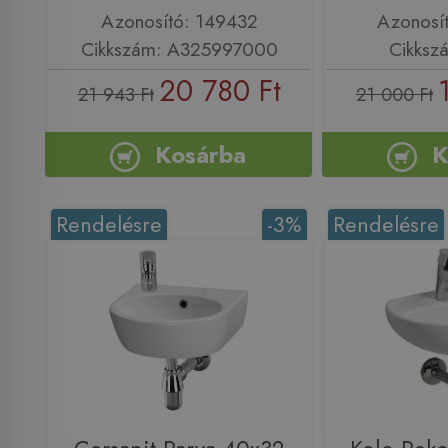
Azonosító: 149432
Azonosí
Cikkszám: A325997000
Cikksz
20 780 Ft
21 943 Ft
21 000 Ft
Kosárba
K
Rendelésre
-3%
Rendelésre