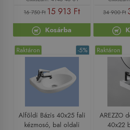
15 913 Ft
16 750 Ft
34 900 Ft
Kosárba
K
Raktáron
-5%
Raktáron
Alföldi Bázis 40x25 fali
AREZZO de
kézmosó, bal oldali
40x22 b