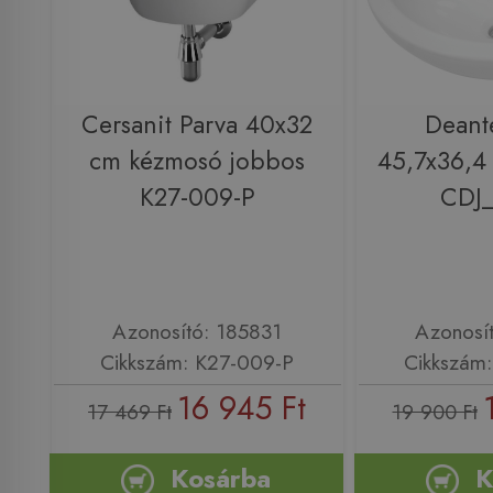
Cersanit Parva 40x32
Deant
cm kézmosó jobbos
45,7x36,4
K27-009-P
CDJ
Azonosító: 185831
Azonosí
Cikkszám: K27-009-P
Cikkszám
16 945 Ft
17 469 Ft
19 900 Ft
Kosárba
K