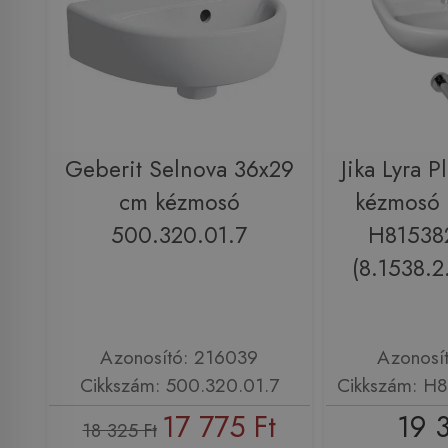
Geberit Selnova 36x29
Jika Lyra 
cm kézmosó
kézmosó 
500.320.01.7
H81538
(8.1538.2
Azonosító: 216039
Azonosí
Cikkszám: 500.320.01.7
Cikkszám: H
17 775 Ft
19 
18 325 Ft