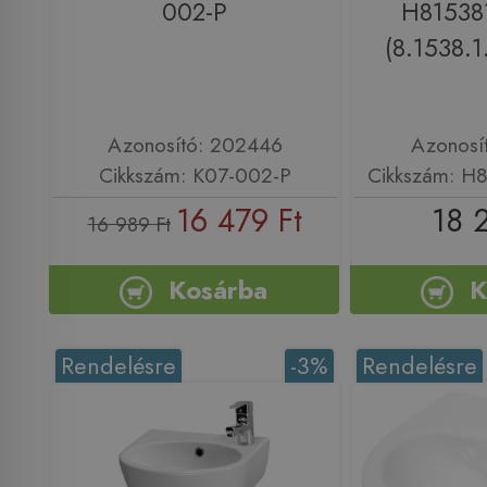
002-P
H81538
(8.1538.1
Azonosító: 202446
Azonosí
Cikkszám: K07-002-P
Cikkszám: H
16 479 Ft
18 
16 989 Ft
Kosárba
K
Rendelésre
-3%
Rendelésre