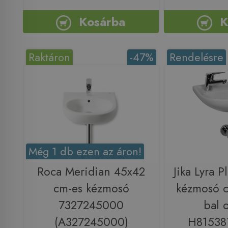
Kosárba
K
Raktáron
-47%
Rendelésre
Még 1 db ezen az áron!
Roca Meridian 45x42
Jika Lyra 
cm-es kézmosó
kézmosó c
7327245000
bal 
(A327245000)
H81538