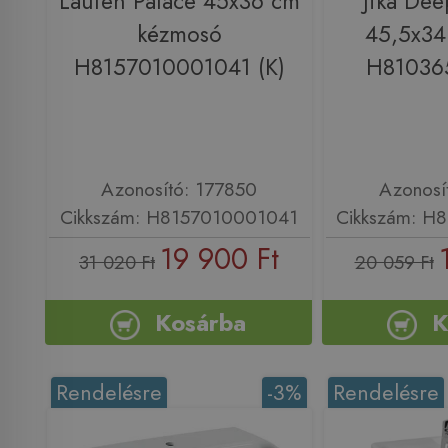
Laufen Palace 45x36 cm
Jika De
kézmosó
45,5x34
H8157010001041 (K)
H81036
Azonosító: 177850
Azonosí
Cikkszám: H8157010001041
Cikkszám: H
19 900 Ft
31 020 Ft
20 059 Ft
Kosárba
K
Rendelésre
-3%
Rendelésre