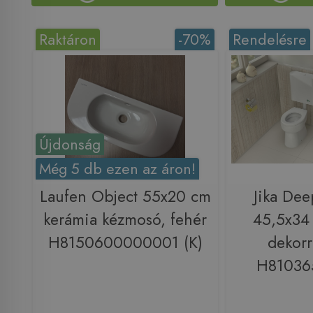
Raktáron
-70%
Rendelésre
Újdonság
Még 5 db ezen az áron!
Laufen Object 55x20 cm
Jika De
kerámia kézmosó, fehér
45,5x34
H8150600000001 (K)
dekorr
H81036