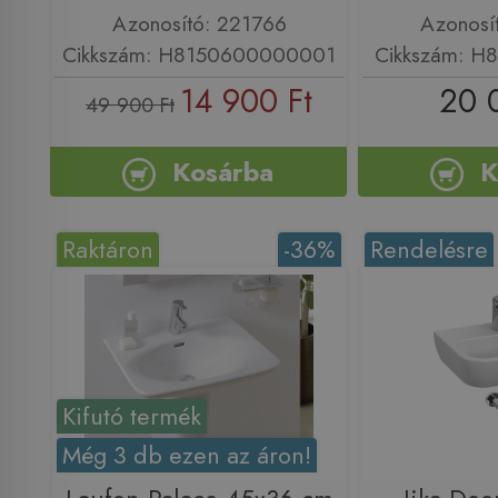
Azonosító: 221766
Azonosí
Cikkszám: H8150600000001
Cikkszám: H
14 900 Ft
20 
49 900 Ft
Kosárba
K
Raktáron
-36%
Rendelésre
Kifutó termék
Még 3 db ezen az áron!