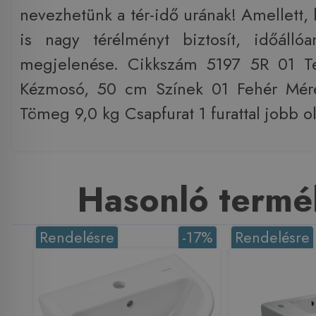
nevezhetünk a tér-idő urának! Amellett,
is nagy térélményt biztosít, időálló
megjelenése. Cikkszám 5197 5R 01 T
Kézmosó, 50 cm Színek 01 Fehér Mér
Tömeg 9,0 kg Csapfurat 1 furattal jobb o
Hasonló termé
Rendelésre
-17%
Rendelésre