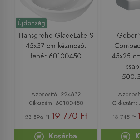
Újdonság
Hansgrohe GladeLake S
Geberi
45x37 cm kézmosó,
Compac
fehér 60100450
45x25 cm
csap
500.3
Azonosító: 224832
Azonosí
Cikkszám: 60100450
Cikkszám: 
19 770 Ft
23 896 Ft
18 745 Ft
Kosárba
K