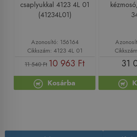
csaplyukkal 4123 4L 01
kézmosó,
(41234L01)
3
Azonosító: 156164
Azonosí
Cikkszám: 4123 4L 01
Cikkszá
10 963 Ft
31 
11 540 Ft
Kosárba
K