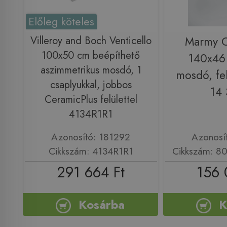
Előleg köteles
Villeroy and Boch Venticello
Marmy
100x50 cm beépíthető
140x46
aszimmetrikus mosdó, 1
mosdó, fe
csaplyukkal, jobbos
14 
CeramicPlus felülettel
4134R1R1
Azonosító: 181292
Azonosí
Cikkszám: 4134R1R1
Cikkszám: 80
291 664 Ft
156 
Kosárba
K