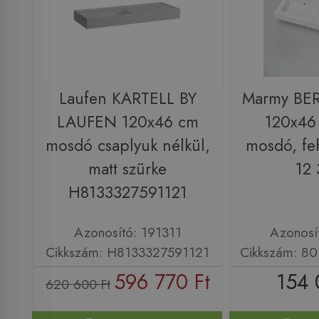
Laufen KARTELL BY
Marmy B
LAUFEN 120x46 cm
120x46
mosdó csaplyuk nélkül,
mosdó, fe
matt szürke
12 
H8133327591121
Azonosító: 191311
Azonosí
Cikkszám: H8133327591121
Cikkszám: 80
596 770 Ft
154 
620 600 Ft