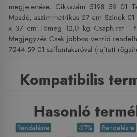
megjelenése. Cikkszám 5198 59 01 T
Mosdó, aszimmetrikus 57 cm Színek 01
x 37 cm Tömeg 12,0 kg Csapfurat 1 fu
Megjegyzés Csak jobbos verzió rendelh
7244 59 01 szifontakaróval (rejtett rögzít
Kompatibilis te
Hasonló termé
Rendelésre
-27%
Rendelésre