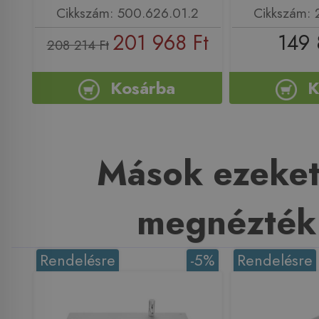
Cikkszám: 500.626.01.2
Cikkszám:
201 968 Ft
149 
208 214 Ft
Kosárba
K
Mások ezeket
megnézték
Rendelésre
-5%
Rendelésre