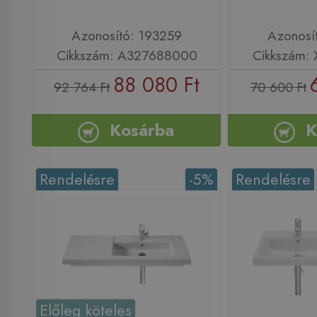
Azonosító: 193259
Azonosí
Cikkszám: A327688000
Cikkszám:
88 080 Ft
92 764 Ft
70 600 Ft
Kosárba
K
Rendelésre
-5%
Rendelésre
Előleg köteles