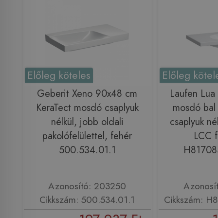
Előleg köteles
Előleg kötel
Geberit Xeno 90x48 cm
Laufen Lua 
KeraTect mosdó csaplyuk
mosdó bal o
nélkül, jobb oldali
csaplyuk né
pakolófelülettel, fehér
LCC fe
500.534.01.1
H81708
Azonosító: 203250
Azonosí
Cikkszám: 500.534.01.1
Cikkszám: H