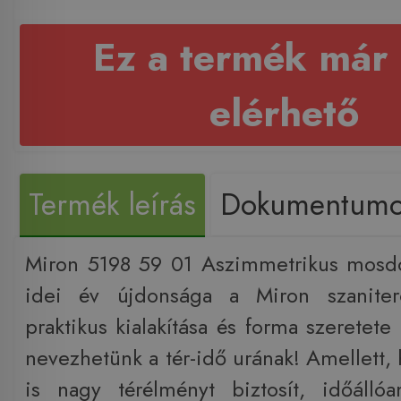
Ez a termék már
elérhető
Termék leírás
Dokumentum
Miron 5198 59 01 Aszimmetrikus mos
idei év újdonsága a Miron szaniter
praktikus kialakítása és forma szeretete
nevezhetünk a tér-idő urának! Amellett,
is nagy térélményt biztosít, időálló