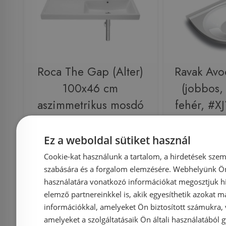
Roca The Gap (Alter)
Ravak Av
100x46 cm
(jobbos,
aszimmetrikus mosdó
fehér, #X
A3270ME000
Ez a weboldal sütiket használ
Cookie-kat használunk a tartalom, a hirdetések szem
Azonosító: 183369
Azonosí
szabására és a forgalom elemzésére. Webhelyünk Ön 
Cikkszám: A3270ME000
Cikkszám:
használatára vonatkozó információkat megosztjuk hi
elemző partnereinkkel is, akik egyesíthetik azokat m
76 673 Ft
80 709 Ft
70 600 Ft
információkkal, amelyeket Ön biztosított számukra,
amelyeket a szolgáltatásaik Ön általi használatából g