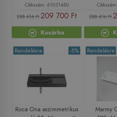
Cikkszám: 61031450
Cikkszám
209 700 Ft
2
288 616 Ft
288 616 Ft
Kosárba
K
Rendelésre
-5%
Rendelésre
Roca Ona aszimmetrikus
Marmy