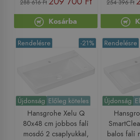
209 700 Ft
288 616 Ft
254 396 Ft
Kosárba
K
Rendelésre
-21%
Rendelésre
Újdonság
Előleg köteles
Újdonság
E
Hansgrohe Xelu Q
Hansgro
80x48 cm jobbos fali
SmartCle
mosdó 2 csaplyukkal,
balos fali