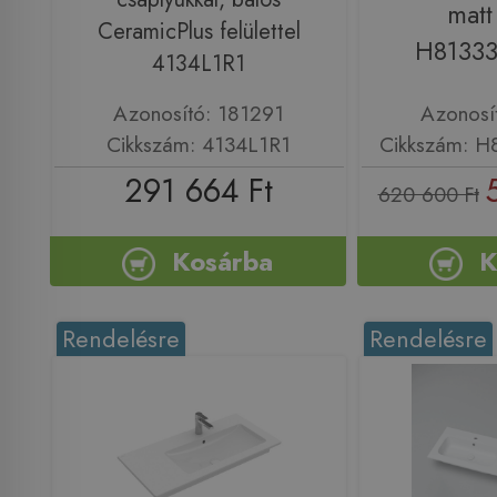
matt
CeramicPlus felülettel
H81333
4134L1R1
Azonosító: 181291
Azonosí
Cikkszám: 4134L1R1
Cikkszám: H
291 664 Ft
620 600 Ft
Kosárba
K
Rendelésre
Rendelésre