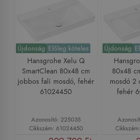
Újdonság
Előleg köteles
Újdonság
E
Hansgrohe Xelu Q
Hansgro
SmartClean 80x48 cm
80x48 cm
jobbos fali mosdó, fehér
mosdó 2 c
61024450
fehér 
Azonosító: 225035
Azonosí
Cikkszám: 61024450
Cikkszám