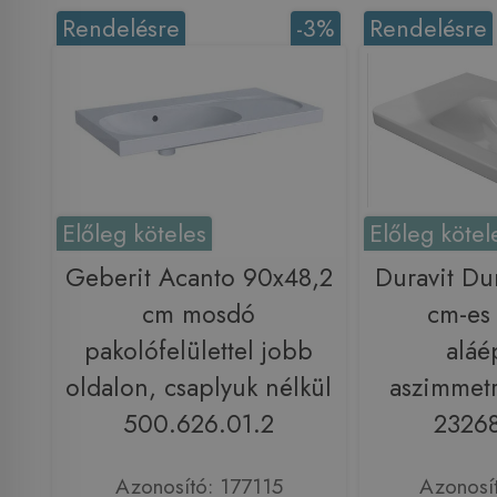
Rendelésre
-3%
Rendelésre
Előleg köteles
Előleg kötel
Geberit Acanto 90x48,2
Duravit Du
cm mosdó
cm-es 
pakolófelülettel jobb
aláé
oldalon, csaplyuk nélkül
aszimmet
500.626.01.2
2326
Azonosító: 177115
Azonosí