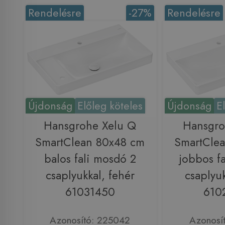
Rendelésre
-27%
Rendelésre
Újdonság
Előleg köteles
Újdonság
E
Hansgrohe Xelu Q
Hansgro
SmartClean 80x48 cm
SmartCle
balos fali mosdó 2
jobbos f
csaplyukkal, fehér
csaplyuk
61031450
610
Azonosító: 225042
Azonosí