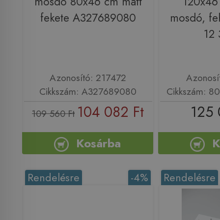
mosdó 80x46 cm matt
120x46
fekete A327689080
mosdó, fe
12 
Azonosító: 217472
Azonosí
Cikkszám: A327689080
Cikkszám: 80
104 082 Ft
125 
109 560 Ft
Kosárba
K
Rendelésre
-4%
Rendelésre