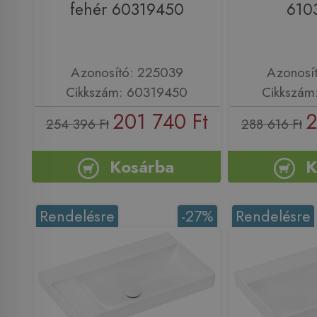
fehér 60319450
610
Azonosító: 225039
Azonosí
Cikkszám: 60319450
Cikkszám
201 740 Ft
2
254 396 Ft
288 616 Ft
Kosárba
K
Rendelésre
-27%
Rendelésre