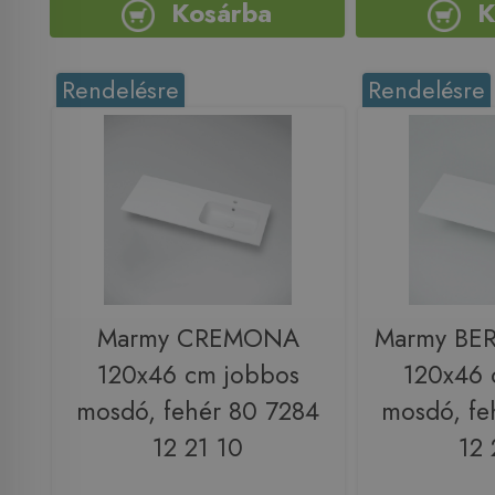
Kosárba
K
Rendelésre
Rendelésre
Marmy CREMONA
Marmy BE
120x46 cm jobbos
120x46 
mosdó, fehér 80 7284
mosdó, fe
12 21 10
12 