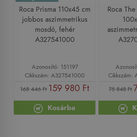
Roca Prisma 110x45 cm
Roca The 
jobbos aszimmetrikus
100
mosdó, fehér
aszimmet
A327541000
A327
Azonosító: 151197
Azonosí
Cikkszám: A327541000
Cikkszám:
159 980 Ft
168 446 Ft
75 848 Ft
Kosárba
K