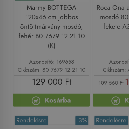
Marmy BOTTEGA
Roca Ona a
120x46 cm jobbos
mosdó 80
öntöttmárvány mosdó,
fekete 
fehér 80 7679 12 21 10
(K)
Azonosító: 169658
Azonosí
Cikkszám: 80 7679 12 21 10
Cikkszám:
129 000 Ft
1
109 560 Ft
Kosárba
K
Rendelésre
-3%
Rendelésre