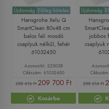
Újdonság
Előleg köteles
Újdonság
E
Hansgrohe Xelu Q
Hansgro
SmartClean 80x48 cm
SmartCle
balos fali mosdó
jobbos 
csaplyuk nélkül, fehér
csaplyuk n
61032450
610
Azonosító: 225038
Azonosí
Cikkszám: 61032450
Cikkszám
209 700 Ft
2
288 616 Ft
288 616 Ft
Kosárba
K