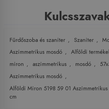
Kulcsszava
Fürdőszoba és szaniter
,
Szaniter
,
Mo
Aszimmetrikus mosdó
,
Alföldi terméke
miron
,
aszimmetrikus
,
mosdó
,
57x
Aszimmetrikus mosdó
,
Alföldi Miron 5198 59 01 Aszimmetriku
cm