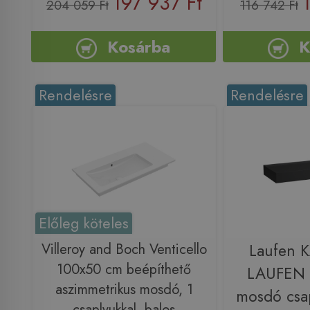
197 937 Ft
204 059 Ft
116 742 Ft
Kosárba
K
Rendelésre
Rendelésre
Előleg köteles
Villeroy and Boch Venticello
Laufen 
100x50 cm beépíthető
LAUFEN 
aszimmetrikus mosdó, 1
mosdó csap
csaplyukkal, balos