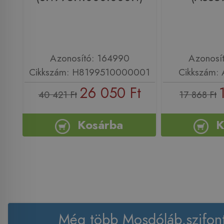
Azonosító: 164990
Azonosí
Cikkszám: H8199510000001
Cikkszám:
26 050 Ft
40 421 Ft
17 868 Ft
Kosárba
K
Még több Mosdóláb,szifon