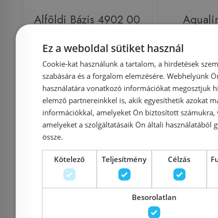
Alföldi Bázis 4902 00
Aquali
01 Szifontakaró
Mosdólá
Ez a weboldal sütiket használ
Cookie-kat használunk a tartalom, a hirdetések szem
szabására és a forgalom elemzésére. Webhelyünk Ön 
használatára vonatkozó információkat megosztjuk hi
elemző partnereinkkel is, akik egyesíthetik azokat m
Azonosító: 123615
Azonosí
információkkal, amelyeket Ön biztosított számukra,
Cikkszám: 4902 00 01
Cikksz
amelyeket a szolgáltatásaik Ön általi használatából g
össze.
16 984 Ft
17 878 Ft
13 000 Ft
Kötelező
Teljesítmény
Célzás
F
Kosárba
K
Besorolatlan
Rendelésre
-31%
Rendelésre