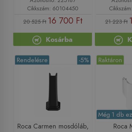
Cikkszám: 60104450
Cikkszám
16 700 Ft
20 525 Ft
21 223 Ft
Kosárba
K
Rendelésre
-5%
Raktáron
Még 1 db ez
Roca Carmen mosdóláb,
Roca 