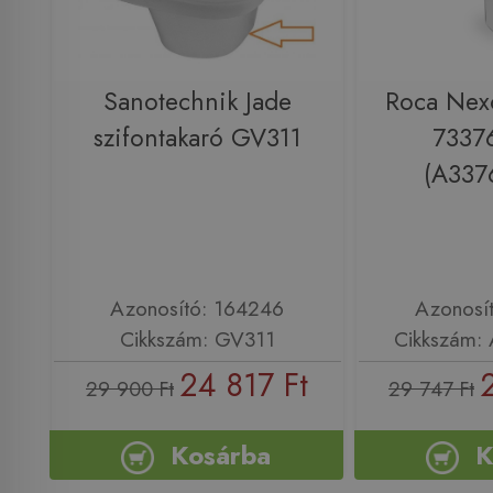
Sanotechnik Jade
Roca Nex
szifontakaró GV311
7337
(A337
Azonosító: 164246
Azonosí
Cikkszám: GV311
Cikkszám:
24 817 Ft
29 900 Ft
29 747 Ft
Kosárba
K