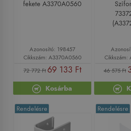
fekete A3370A0560
Szifo
7337
(A337
Azonosító: 198457
Azonosí
Cikkszám: A3370A0560
Cikkszám:
69 133 Ft
72 772 Ft
46 575 Ft
Kosárba
K
Rendelésre
Rendelésre