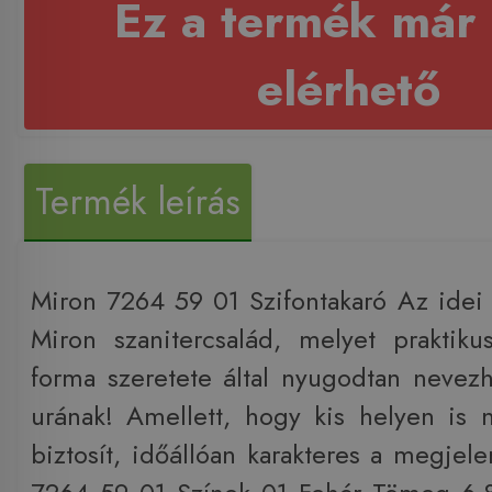
Ez a termék már
elérhető
Termék leírás
Miron 7264 59 01 Szifontakaró Az idei
Miron szanitercsalád, melyet praktikus
forma szeretete által nyugodtan nevezh
urának! Amellett, hogy kis helyen is 
biztosít, időállóan karakteres a megjel