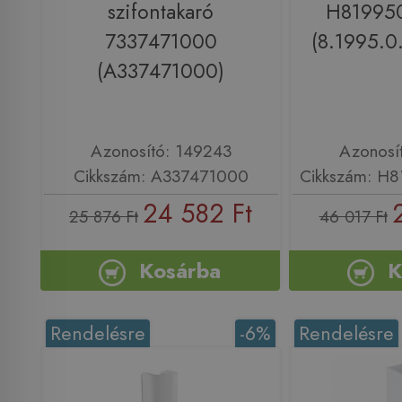
szifontakaró
H81995
7337471000
(8.1995.0
(A337471000)
Azonosító: 149243
Azonosí
Cikkszám: A337471000
Cikkszám: H
24 582 Ft
25 876 Ft
46 017 Ft
Kosárba
K
Rendelésre
-6%
Rendelésre