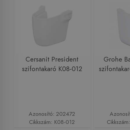
Cersanit President
Grohe B
szifontakaró K08-012
szifontak
Azonosító: 202472
Azonosí
Cikkszám: K08-012
Cikkszám