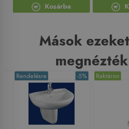
Kosárba
K
Mások ezeket
megnézték
Rendelésre
-5%
Raktáron