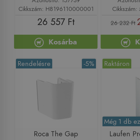
Cikkszám: H8196110000001
Cikkszám: 
26 557 Ft
26 232 Ft
Kosárba
K
Rendelésre
-5%
Raktáron
Még 1 db ez
Roca The Gap
Laufen P