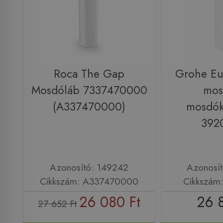
Roca The Gap
Grohe Eu
Mosdóláb 7337470000
mos
(A337470000)
mosdók
392
Azonosító: 149242
Azonosí
Cikkszám: A337470000
Cikkszám
26 080 Ft
26 
27 652 Ft