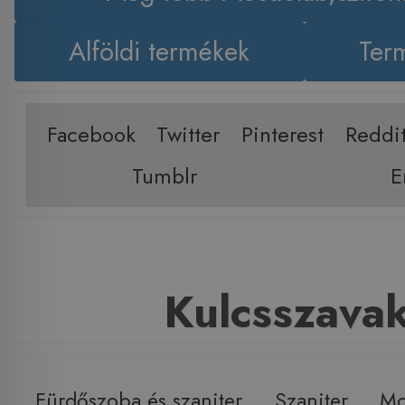
Alföldi termékek
Term
Facebook
Twitter
Pinterest
Reddi
Tumblr
E
Kulcsszava
Fürdőszoba és szaniter
,
Szaniter
,
Mo