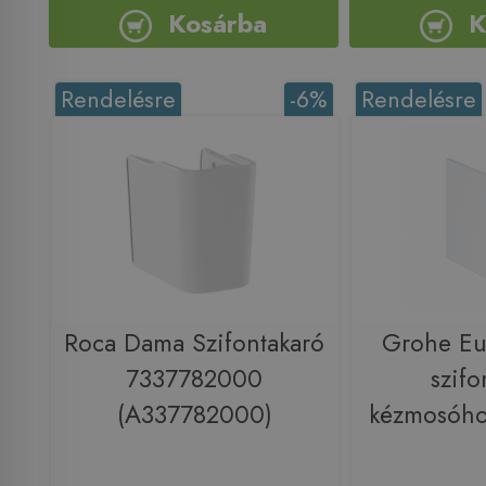
Kosárba
K
Rendelésre
-6%
Rendelésre
Roca Dama Szifontakaró
Grohe Eu
7337782000
szifo
(A337782000)
kézmosóh