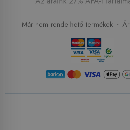
Az áraink 27% ÁFA-t tartalm
-
Már nem rendelhető termékek
Ár