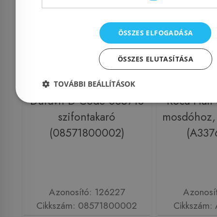
ÖSSZES ELFOGADÁSA
ÖSSZES ELUTASÍTÁSA
TOVÁBBI BEÁLLÍTÁSOK
Duravit D-Code 085718
Roca Hall 
szifontakaró
mosdóhoz,
(08571800002)
(A337
Azonosító: 126227
Azonosí
Cikkszám: 08571800002
Cikkszám: