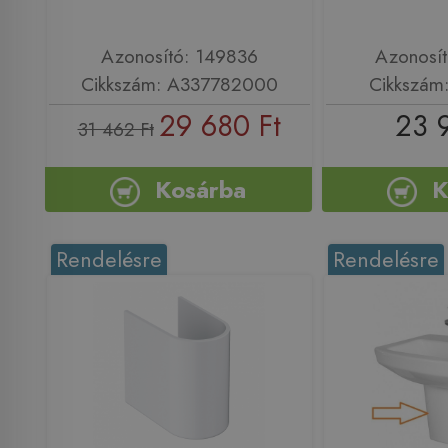
Azonosító: 149836
Azonosí
Cikkszám: A337782000
Cikkszám
29 680 Ft
23 
31 462 Ft
Kosárba
K
Rendelésre
Rendelésre