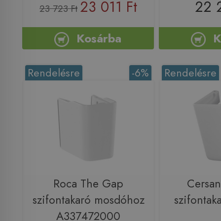
23 011 Ft
22 
23 723 Ft
Kosárba
K
Rendelésre
-6%
Rendelésre
Roca The Gap
Cersan
szifontakaró mosdóhoz
szifontak
A337472000