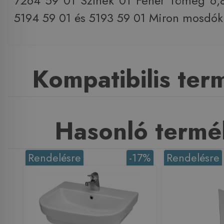
7264 59 01 Színek 01 Fehér Tömeg 6,8
5194 59 01 és 5193 59 01 Miron mosdók
Kompatibilis te
Hasonló termé
Rendelésre
-17%
Rendelésre