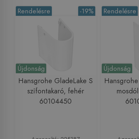
Rendelésre
-19%
Rendelésre
Újdonság
Újdonság
Hansgrohe GladeLake S
Hansgrohe
szifontakaró, fehér
mosdól
60104450
601
Azonosító: 225187
Azonosí