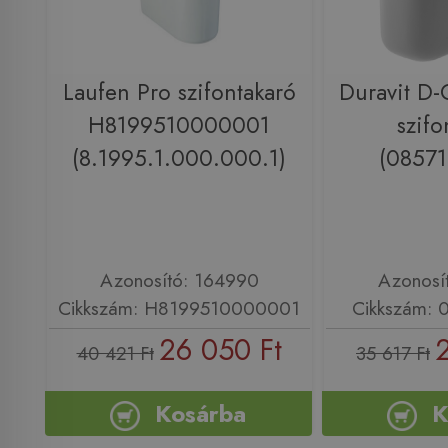
Laufen Pro szifontakaró
Duravit D
H8199510000001
szifo
(8.1995.1.000.000.1)
(0857
Azonosító: 164990
Azonosí
Cikkszám: H8199510000001
Cikkszám:
26 050 Ft
40 421 Ft
35 617 Ft
Kosárba
K