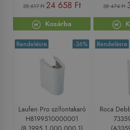
24 658 Ft
35 617 Ft
38 474 Ft
Kosárba
K
Rendelésre
-36%
Rendelésre
Laufen Pro szifontakaró
Roca Deb
H8199510000001
7335
(8.1995.1.000.000.1)
(A335