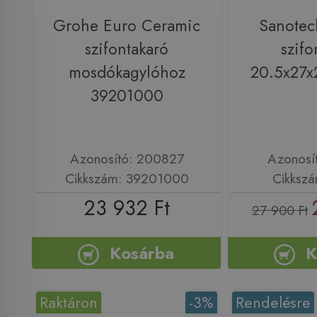
Grohe Euro Ceramic
Sanotec
szifontakaró
szifo
mosdókagylóhoz
20.5x27x
39201000
Azonosító: 200827
Azonosí
Cikkszám: 39201000
Cikksz
23 932 Ft
27 900 Ft
Kosárba
K
Raktáron
-3%
Rendelésre