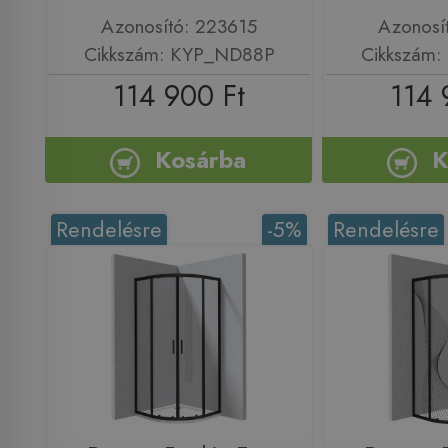
Azonosító: 223615
Azonosí
Cikkszám: KYP_ND88P
Cikkszám
114 900 Ft
114 
Kosárba
K
Rendelésre
-5%
Rendelésre