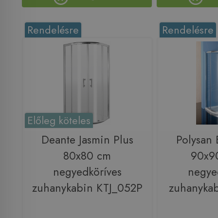
Rendelésre
Rendelésre
Előleg köteles
Deante Jasmin Plus
Polysan
80x80 cm
90x9
negyedköríves
negye
zuhanykabin KTJ_052P
zuhanykab