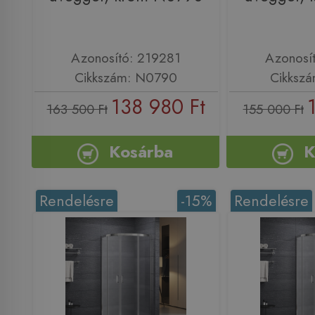
Azonosító: 219281
Azonosí
Cikkszám: N0790
Cikksz
138 980 Ft
163 500 Ft
155 000 Ft
Kosárba
K
Rendelésre
-15%
Rendelésre