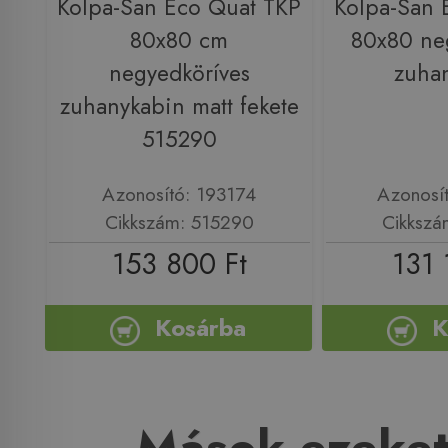
Kolpa-San Eco Quat TKP
Kolpa-San 
80x80 cm
80x80 ne
negyedköríves
zuha
zuhanykabin matt fekete
515290
Azonosító: 193174
Azonosí
Cikkszám: 515290
Cikkszá
153 800 Ft
131 
Kosárba
K