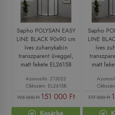
Sapho POLYSAN EASY
Sapho PO
LINE BLACK 90x90 cm
LINE BLA
íves zuhanykabin
íves zu
transzparent üveggel,
transzpar
matt fekete EL2615B
matt fek
Azonosító: 213022
Azonosí
Cikkszám: EL2615B
Cikkszá
151 000 Ft
1
195 000 Ft
177 000 Ft
Kosárba
K