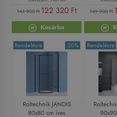
122 320 Ft
143 900 Ft
149 900 Ft
Kosárba
K
Rendelésre
-20%
Rendelésre
Roltechnik JANDIS
Roltech
80x80 cm íves
90x90