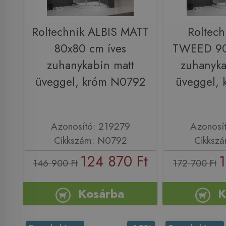
Roltechnik ALBIS MATT
Roltech
80x80 cm íves
TWEED 90
zuhanykabin matt
zuhanyka
üveggel, króm N0792
üveggel,
Azonosító: 219279
Azonosí
Cikkszám: N0792
Cikksz
124 870 Ft
1
146 900 Ft
172 700 Ft
Kosárba
K