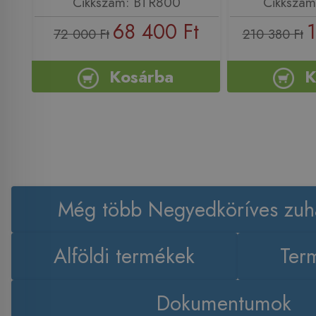
Cikkszám: BTR800
Cikkszá
68 400 Ft
1
72 000 Ft
210 380 Ft
Kosárba
K
Még több Negyedköríves zuh
Alföldi termékek
Term
Dokumentumok