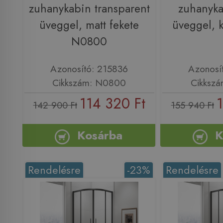
zuhanykabin transparent
zuhanyk
üveggel, matt fekete
üveggel,
N0800
Azonosító: 215836
Azonosí
Cikkszám: N0800
Cikksz
114 320 Ft
1
142 900 Ft
155 940 Ft
Kosárba
K
Rendelésre
-23%
Rendelésre