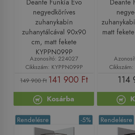
Deante Funkia Evo
Deante 
negyedköríves
negye
zuhanykabin
zuhanykab
zuhanytálcával 90x90
matt feke
cm, matt fekete
KYPPN099P
Azonosító: 224027
Azonosí
Cikkszám: KYPPN099P
Cikkszám
141 900 Ft
114 
149 900 Ft
Kosárba
K
Rendelésre
-5%
Rendelésre