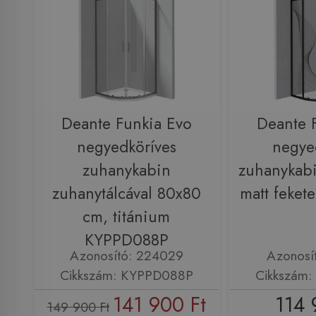
Deante Funkia Evo
Deante 
negyedköríves
negye
zuhanykabin
zuhanykab
zuhanytálcával 80x80
matt feke
cm, titánium
KYPPD088P
Azonosító: 224029
Azonosí
Cikkszám: KYPPD088P
Cikkszám
141 900 Ft
114 
149 900 Ft