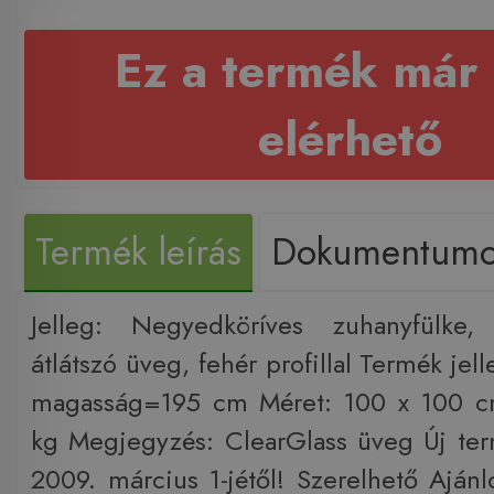
Ez a termék már
elérhető
Termék leírás
Dokumentum
Jelleg: Negyedköríves zuhanyfülke, 
átlátszó üveg, fehér profillal Termék j
magasság=195 cm Méret: 100 x 100 c
kg Megjegyzés: ClearGlass üveg Új term
2009. március 1-jétől! Szerelhető Ajánl