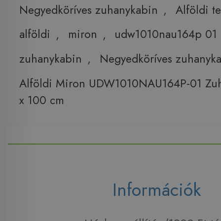
Negyedköríves zuhanykabin
,
Alföldi t
alföldi
,
miron
,
udw1010nau164p 01
zuhanykabin
,
Negyedköríves zuhanyk
Alföldi Miron UDW1010NAU164P-01 Zu
x 100 cm
Információk