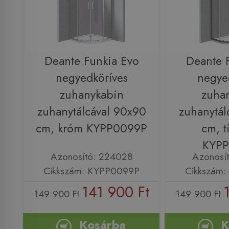
Deante Funkia Evo
Deante 
negyedköríves
negye
zuhanykabin
zuha
zuhanytálcával 90x90
zuhanytál
cm, króm KYPP0099P
cm, t
KYP
Azonosító: 224028
Azonosí
Cikkszám: KYPP0099P
Cikkszám
141 900 Ft
149 900 Ft
149 900 Ft
Kosárba
K