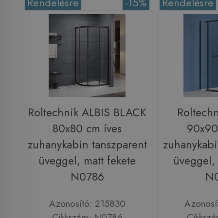
Rendelésre
-15%
Rendelésre
Roltechnik ALBIS BLACK
Roltech
80x80 cm íves
90x90
zuhanykabin tanszparent
zuhanykabi
üveggel, matt fekete
üveggel, 
N0786
N
Azonosító: 215830
Azonosí
Cikkszám: N0786
Cikksz