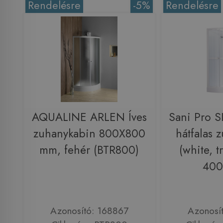
Rendelésre
-5%
Rendelésre
AQUALINE ARLEN Íves
Sani Pro 
zuhanykabin 800X800
hátfalas 
mm, fehér (BTR800)
(white, t
400
Azonosító: 168867
Azonosí