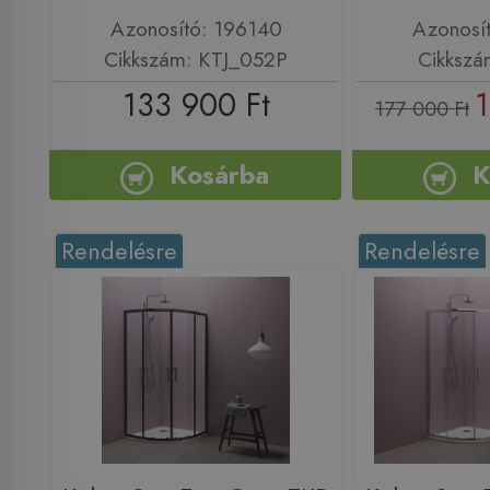
Azonosító: 196140
Azonosí
Cikkszám: KTJ_052P
Cikkszá
133 900 Ft
1
177 000 Ft
Kosárba
K
Rendelésre
Rendelésre