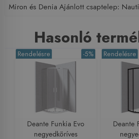
Miron és Denia Ajánlott csaptelep: Naut
Hasonló termé
Rendelésre
-5%
Rendelésre
Deante Funkia Evo
Deante 
negyedköríves
negye