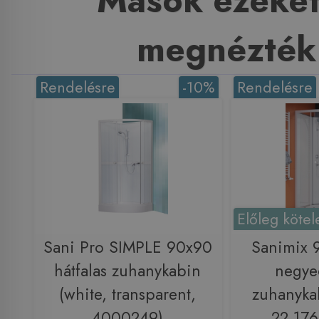
Mások ezeket
megnézték
Rendelésre
-10%
Rendelésre
Előleg kötel
Sani Pro SIMPLE 90x90
Sanimix
hátfalas zuhanykabin
negye
(white, transparent,
zuhanykab
4000249)
22.17