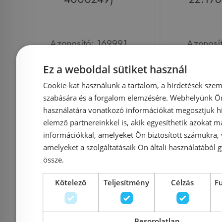
Azonosító: 169991
Azonosí
Cikkszám: 4000249
Cikkszám: 
Ez a weboldal sütiket használ
211 410 Ft
178 
234 900 Ft
Cookie-kat használunk a tartalom, a hirdetések szem
szabására és a forgalom elemzésére. Webhelyünk Ön 
Kosárba
K
használatára vonatkozó információkat megosztjuk hi
elemző partnereinkkel is, akik egyesíthetik azokat m
információkkal, amelyeket Ön biztosított számukra,
Rendelésre
Rendelésre
amelyeket a szolgáltatásaik Ön általi használatából g
össze.
Kötelező
Teljesítmény
Célzás
F
Besorolatlan