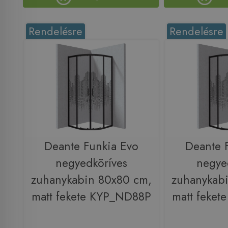
Rendelésre
Rendelésre
Deante Funkia Evo
Deante 
negyedköríves
negye
zuhanykabin 80x80 cm,
zuhanykab
matt fekete KYP_ND88P
matt feke