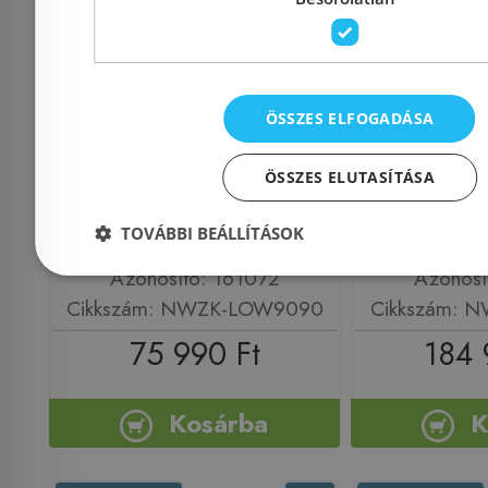
N-Smart Lotus Wave
N-Smart N
90x90 cm-es
90x90 cm-
ÖSSZES ELFOGADÁSA
negyedköríves
negye
zuhanykabin NWZK-
zuhanyk
ÖSSZES ELUTASÍTÁSA
LOW9090
NI
TOVÁBBI BEÁLLÍTÁSOK
Azonosító: 161072
Azonosí
Cikkszám: NWZK-LOW9090
Cikkszám: 
75 990 Ft
184 
Kosárba
K