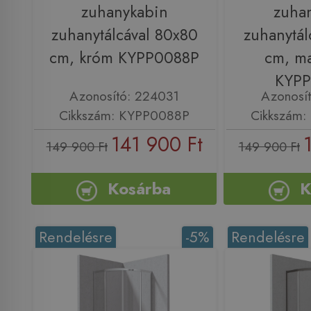
zuhanykabin
zuha
zuhanytálcával 80x80
zuhanytál
cm, króm KYPP0088P
cm, ma
KYP
Azonosító: 224031
Azonosí
Cikkszám: KYPP0088P
Cikkszám
141 900 Ft
149 900 Ft
149 900 Ft
Kosárba
K
Rendelésre
-5%
Rendelésre