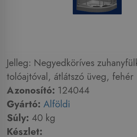
Jelleg: Negyedköríves zuhanyfül
tolóajtóval, átlátszó üveg, fehér .
Azonosító:
124044
Gyártó:
Alföldi
Súly:
40 kg
Készlet: