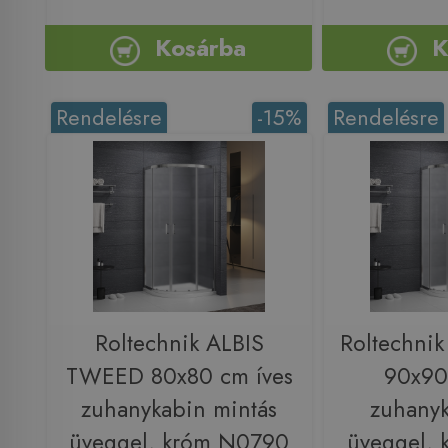
Kosárba
K
Rendelésre
-15%
Rendelésre
Roltechnik ALBIS
Roltechni
TWEED 80x80 cm íves
90x90
zuhanykabin mintás
zuhanyk
üveggel, króm N0790
üveggel,