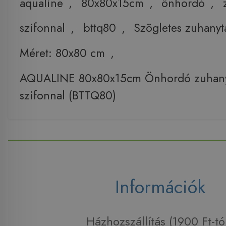
aqualine
,
80x80x15cm
,
önhordó
,
szifonnal
,
bttq80
,
Szögletes zuhanyt
Méret: 80x80 cm
,
AQUALINE 80x80x15cm Önhordó zuhany
szifonnal (BTTQ80)
Információk
Házhozszállítás (1900 Ft-tó