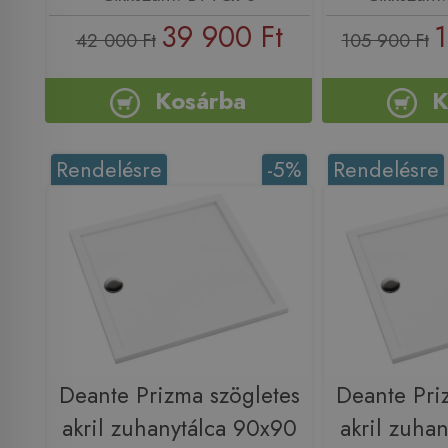
39 900 Ft
1
42 000 Ft
105 900 Ft
Kosárba
K
Rendelésre
-5%
Rendelésre
Deante Prizma szögletes
Deante Pri
akril zuhanytálca 90x90
akril zuha