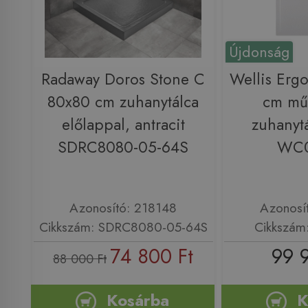
Újdonság
Radaway Doros Stone C
Wellis Erg
80x80 cm zuhanytálca
cm mű
előlappal, antracit
zuhanytá
SDRC8080-05-64S
WC
Azonosító: 218148
Azonosí
Cikkszám: SDRC8080-05-64S
Cikkszá
74 800 Ft
99 
88 000 Ft
Kosárba
K