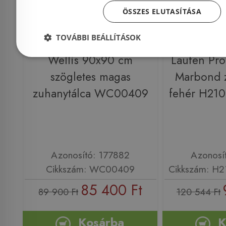
ÖSSZES ELUTASÍTÁSA
TOVÁBBI BEÁLLÍTÁSOK
Wellis 90x90 cm
Laufen Pr
szögletes magas
Marbond z
zuhanytálca WC00409
fehér H21
Azonosító: 177882
Azonosí
Cikkszám: WC00409
Cikkszám: H
85 400 Ft
89 900 Ft
120 544 Ft
Kosárba
K