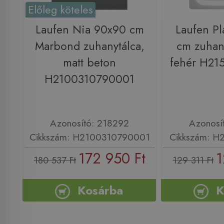
Előleg köteles
Laufen Nia 90x90 cm
Laufen Pl
Marbond zuhanytálca,
cm zuhany
matt beton
fehér H21
H2100310790001
Azonosító: 218292
Azonosí
Cikkszám: H2100310790001
Cikkszám: H
172 950 Ft
1
180 537 Ft
129 311 Ft
Kosárba
K