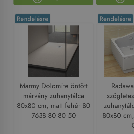
Rendelésre
Rendelésre
Marmy Dolomite öntött
Radawa
márvány zuhanytálca
szögletes
80x80 cm, matt fehér 80
zuhanytálc
7638 80 80 50
80x80 cm