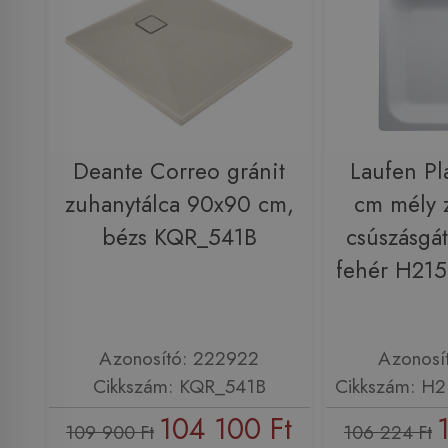
Deante Correo gránit
Laufen Pl
zuhanytálca 90x90 cm,
cm mély 
bézs KQR_541B
csúszásgátl
fehér H21
Azonosító: 222922
Azonosí
Cikkszám: KQR_541B
Cikkszám: H
104 100 Ft
109 900 Ft
106 224 Ft