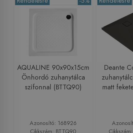
Rendelésre
-5%
Rendelésre
AQUALINE 90x90x15cm
Deante Co
Önhordó zuhanytálca
zuhanytál
szifonnal (BTTQ90)
matt feke
Azonosító: 168926
Azonosí
Cikkszám: BTTQ90
Cikkszám