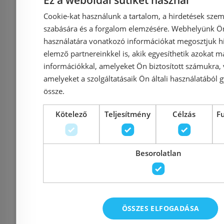
zuhanytálca (előlapos,
90x90 cm,
Cookie-kat használunk a tartalom, a hirdetések szem
90x90 cm, #4C99400-
80 7642
szabására és a forgalom elemzésére. Webhelyünk Ön 
03)
használatára vonatkozó információkat megosztjuk hi
elemző partnereinkkel is, akik egyesíthetik azokat m
információkkal, amelyeket Ön biztosított számukra,
Azonosító: 129947
Azonosí
amelyeket a szolgáltatásaik Ön általi használatából g
Cikkszám: 4C99400-03
Cikkszám: 80
össze.
131 575 Ft
148 
138 500 Ft
Kötelező
Teljesítmény
Célzás
F
Kosárba
K
Besorolatlan
Rendelésre
-5%
Rendelésre
ÖSSZES ELFOGADÁSA