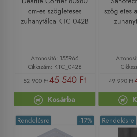
Deante Corner 80x80
Sanotec
cm-es szögleteses
szögletes a
zuhanytálca KTC 042B
zuhany
Azonosító: 155966
Azonosí
Cikkszám: KTC_042B
Cikks
45 540 Ft
52 900 Ft
49 990 Ft
Kosárba
K
Rendelésre
-17%
Rendelésre