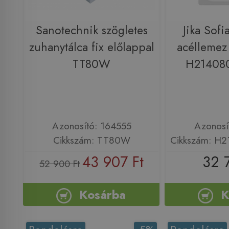
Sanotechnik szögletes
Jika Sof
zuhanytálca fix előlappal
acéllemez
TT80W
H21408
Azonosító: 164555
Azonosí
Cikkszám: TT80W
Cikkszám: H
43 907 Ft
32 
52 900 Ft
Kosárba
K