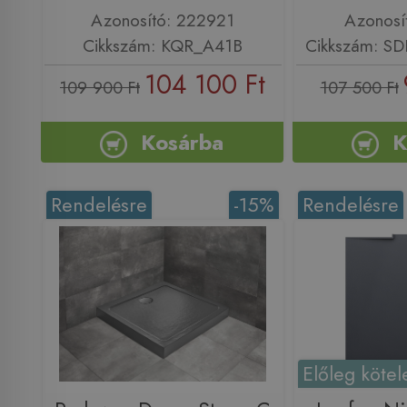
Azonosító: 222921
Azonosí
Cikkszám: KQR_A41B
Cikkszám: S
104 100 Ft
109 900 Ft
107 500 Ft
Kosárba
K
Rendelésre
-15%
Rendelésre
Előleg kötel