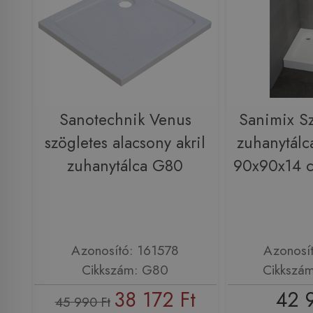
Sanotechnik Venus
Sanimix Sz
szögletes alacsony akril
zuhanytálc
zuhanytálca G80
90x90x14 c
Azonosító: 161578
Azonosí
Cikkszám: G80
Cikkszám
38 172 Ft
42 
45 990 Ft