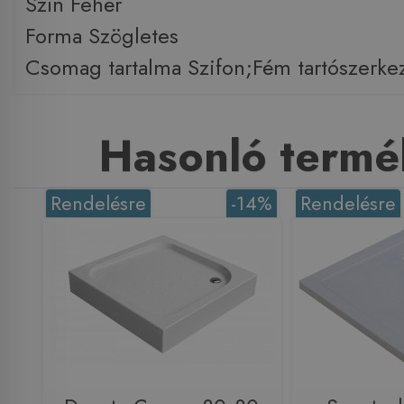
Szín Fehér
Forma Szögletes
Csomag tartalma Szifon;Fém tartószerke
Hasonló termé
Rendelésre
-14%
Rendelésre