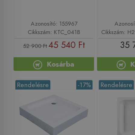
Azonosító: 155967
Azonosí
Cikkszám: KTC_041B
Cikkszám: H
45 540 Ft
35 
52 900 Ft
Kosárba
K
Rendelésre
-17%
Rendelésre