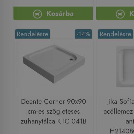
Kosárba
K
Rendelésre
-14%
Rendelésre
Deante Corner 90x90
Jika Sof
cm-es szögleteses
acéllemez
zuhanytálca KTC 041B
ant
H21408