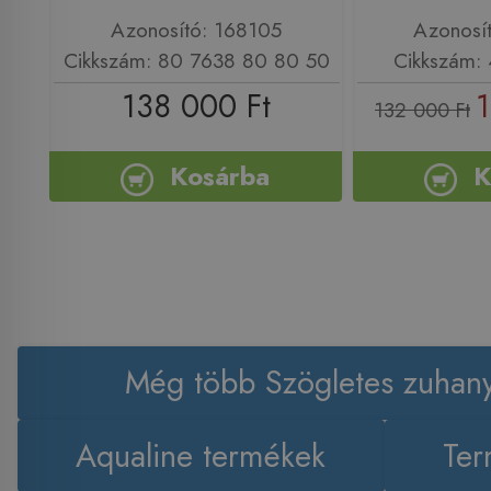
Azonosító: 168105
Azonosí
Cikkszám: 80 7638 80 80 50
Cikkszám:
138 000 Ft
1
132 000 Ft
Kosárba
K
Még több Szögletes zuhany
Aqualine termékek
Ter