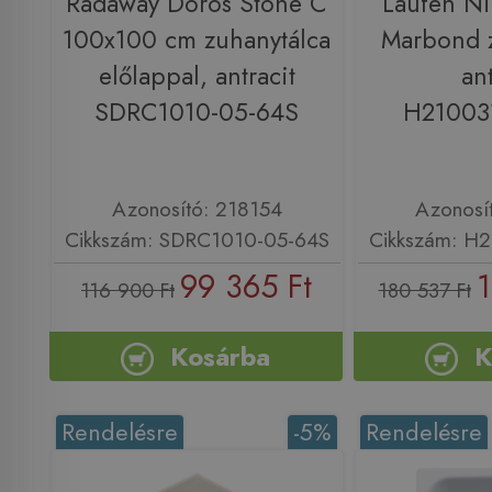
Radaway Doros Stone C
Laufen N
100x100 cm zuhanytálca
Marbond z
előlappal, antracit
ant
SDRC1010-05-64S
H21003
Azonosító: 218154
Azonosí
Cikkszám: SDRC1010-05-64S
Cikkszám: H
99 365 Ft
1
116 900 Ft
180 537 Ft
Kosárba
K
Rendelésre
-5%
Rendelésre