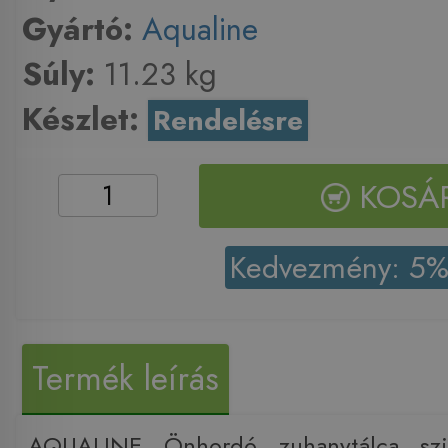
Gyártó:
Aqualine
Súly:
11.23 kg
Készlet:
Rendelésre
KOSÁ
Kedvezmény: 5
Termék leírás
AQUALINE Önhordó zuhanytálca sz