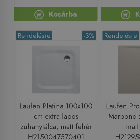
Kosárba
K
Rendelésre
-3%
Rendelésre
Laufen Platina 100x100
Laufen Pr
cm extra lapos
Marbond z
zuhanytálca, matt fehér
matt
H2150047570401
H21295