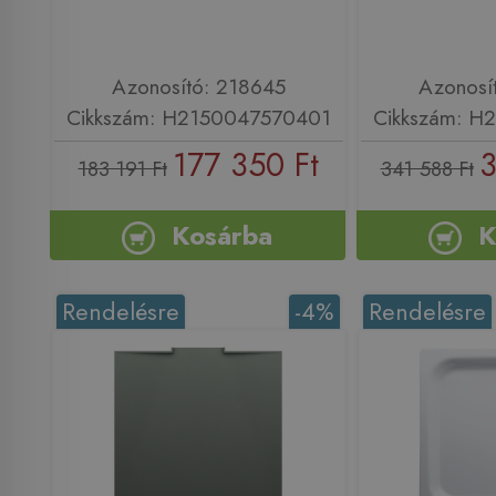
Azonosító: 218645
Azonosí
Cikkszám: H2150047570401
Cikkszám: H
177 350 Ft
3
183 191 Ft
341 588 Ft
Kosárba
K
Rendelésre
-4%
Rendelésre