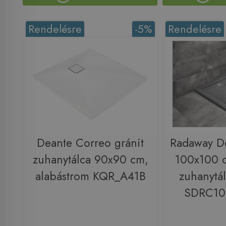
Rendelésre
-5%
Rendelésre
Deante Correo gránit
Radaway D
zuhanytálca 90x90 cm,
100x100 c
alabástrom KQR_A41B
zuhanytál
SDRC10