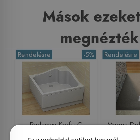
Mások ezeket
megnézték
Rendelésre
-5%
Rendelésre
Radaway Korfu C
Marmy Dol
szögletes magasított
márvány 
Ez a weboldal sütiket használ