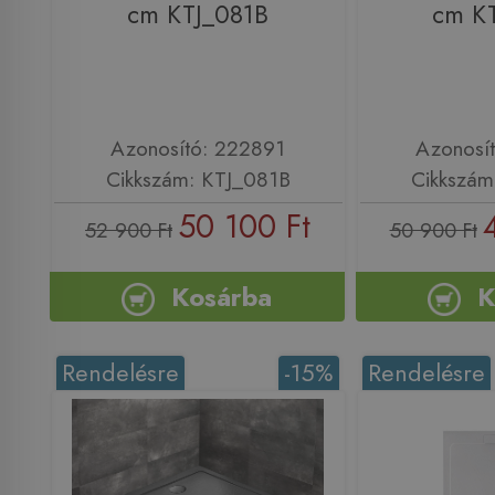
cm KTJ_081B
cm K
Azonosító: 222891
Azonosí
Cikkszám: KTJ_081B
Cikkszám
50 100 Ft
52 900 Ft
50 900 Ft
Kosárba
K
Rendelésre
-15%
Rendelésre