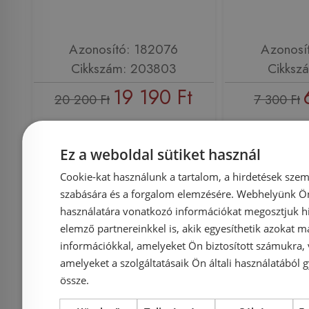
Azonosító: 182076
Azonosí
Cikkszám: 203803
Cikksz
19 190 Ft
20 200 Ft
7 300 Ft
Kosárba
K
Ez a weboldal sütiket használ
Cookie-kat használunk a tartalom, a hirdetések szem
Rendelésre
-5%
Rendelésre
szabására és a forgalom elemzésére. Webhelyünk Ön 
használatára vonatkozó információkat megosztjuk hi
elemző partnereinkkel is, akik egyesíthetik azokat m
információkkal, amelyeket Ön biztosított számukra,
amelyeket a szolgáltatásaik Ön általi használatából g
össze.