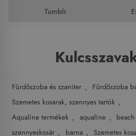
Tumblr
E
Kulcsszava
Fürdőszoba és szaniter
,
Fürdőszoba b
Szemetes kosarak, szennyes tartók
,
Aqualine termékek
,
aqualine
,
beach
szennyeskosár
,
barna
,
Szemetes kos