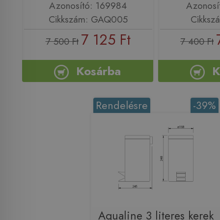
Azonosító: 169984
Azonosí
Cikkszám: GAQ005
Cikksz
7 125 Ft
7 500 Ft
7 400 Ft
Kosárba
K
Rendelésre
-39%
Aqualine 3 literes kerek