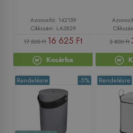
Azonosító: 142159
Azonosí
Cikkszám: LA3829
Cikkszá
16 625 Ft
17 500 Ft
3 800 Ft
Kosárba
K
Rendelésre
-5%
Rendelésre