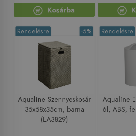
Kosárba
K
Rendelésre
-5%
Rendelésre
Aqualine Szennyeskosár
Aqualine E
35x58x35cm, barna
6l, ABS, f
(LA3829)