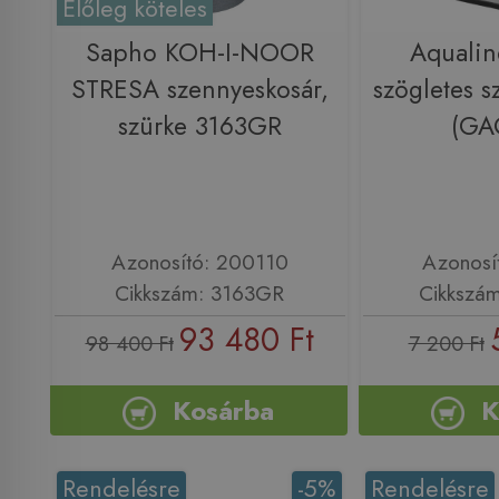
Előleg köteles
Sapho KOH-I-NOOR
Aqualine
STRESA szennyeskosár,
szögletes s
szürke 3163GR
(GA
Azonosító: 200110
Azonosí
Cikkszám: 3163GR
Cikkszá
93 480 Ft
98 400 Ft
7 200 Ft
Kosárba
K
Rendelésre
-5%
Rendelésre