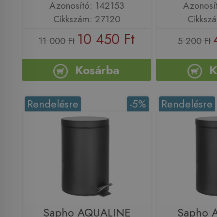
Azonosító: 142153
Azonosí
Cikkszám: 27120
Cikksz
10 450 Ft
11 000 Ft
5 200 Ft
Kosárba
K
Rendelésre
-5%
Rendelésre
Sapho AQUALINE
Sapho 