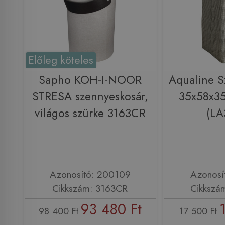
Előleg köteles
Sapho KOH-I-NOOR
Aqualine S
STRESA szennyeskosár,
35x58x35
világos szürke 3163CR
(LA
Azonosító: 200109
Azonosí
Cikkszám: 3163CR
Cikkszá
93 480 Ft
98 400 Ft
17 500 Ft