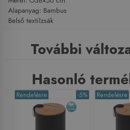
Méret: O38×50 cm
Alapanyag: Bambus
Belső textilzsák
További változ
Hasonló termé
Rendelésre
-5%
Rendelésre