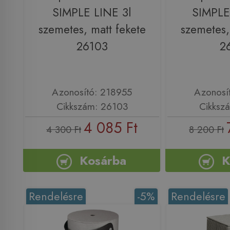
SIMPLE LINE 3l
SIMPLE
szemetes, matt fekete
szemetes,
26103
2
Azonosító: 218955
Azonosí
Cikkszám: 26103
Cikksz
4 085 Ft
4 300 Ft
8 200 Ft
Kosárba
K
Rendelésre
-5%
Rendelésre