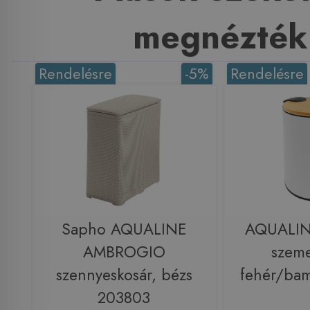
megnézték
Rendelésre
-5%
Rendelésre
Sapho AQUALINE
AQUALI
AMBROGIO
szeme
szennyeskosár, bézs
fehér/ba
203803