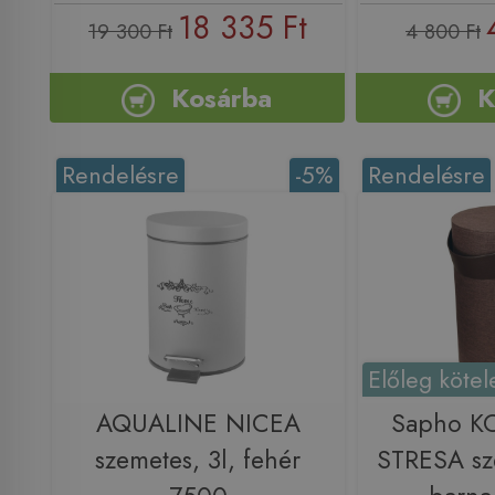
18 335 Ft
19 300 Ft
4 800 Ft
Kosárba
K
Rendelésre
-5%
Rendelésre
Előleg kötel
AQUALINE NICEA
Sapho K
szemetes, 3l, fehér
STRESA sz