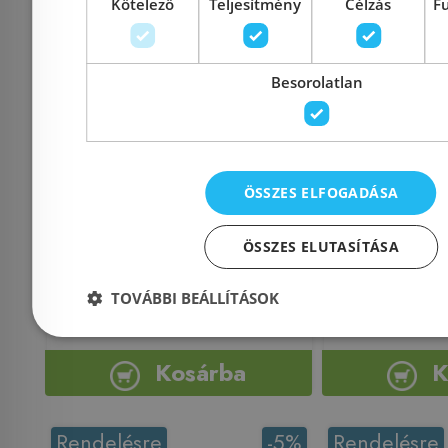
Kötelező
Teljesítmény
Célzás
F
Aqualine SIMPLE LINE
Sapho 
Szemetes kosár 3L,
AMB
Besorolatlan
fehér (28103)
szennyesk
20
ÖSSZES ELFOGADÁSA
Azonosító: 157338
Azonosí
ÖSSZES ELUTASÍTÁSA
Cikkszám: 28103
Cikkszá
TOVÁBBI BEÁLLÍTÁSOK
3 800 Ft
4 000 Ft
20 200 Ft
Kosárba
K
Rendelésre
-5%
Rendelésre