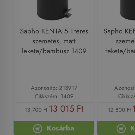
Sapho KENTA 5 literes
Sapho KEN
szemetes, matt
szemet
fekete/bambusz 1409
fekete/b
Azonosító: 213917
Azonosí
Cikkszám: 1409
Cikksz
13 015 Ft
13 700 Ft
12 800 Ft
Kosárba
K