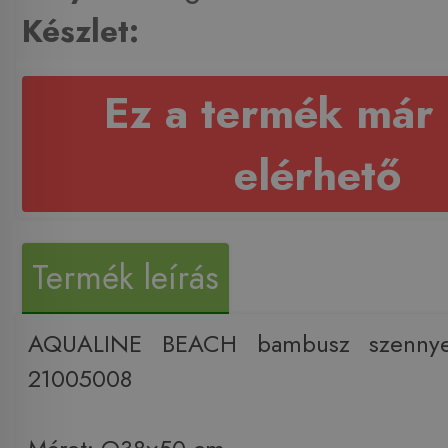
Készlet:
Ez a termék már
elérhető
Termék leírás
AQUALINE BEACH bambusz szennyes
21005008