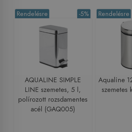
Rendelésre
-5%
Rendelésre
AQUALINE SIMPLE
Aqualine 12
LINE szemetes, 5 l,
szemetes k
polírozott rozsdamentes
acél (GAQ005)