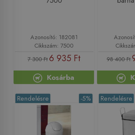
7500
barna
Azonosító: 182081
Azonosí
Cikkszám: 7500
Cikkszá
6 935 Ft
7 300 Ft
98 400 Ft
Kosárba
K
Rendelésre
-5%
Rendelésre