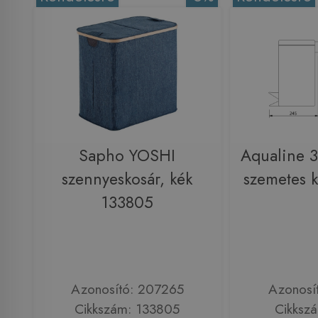
Sapho YOSHI
Aqualine 3 
szennyeskosár, kék
szemetes k
133805
Azonosító: 207265
Azonosí
Cikkszám: 133805
Cikksz