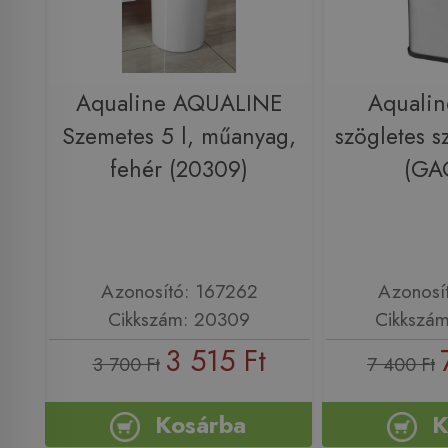
Aqualine AQUALINE
Aqualine
Szemetes 5 l, műanyag,
szögletes s
fehér (20309)
(GA
Azonosító: 167262
Azonosí
Cikkszám: 20309
Cikkszá
3 515 Ft
3 700 Ft
7 400 Ft
Kosárba
K