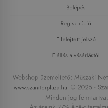
Belépés
Regisztráció
Elfelejtett jelszó
Elállás a vásárlástól
Webshop üzemeltető: Műszaki Net 
© 2025 - Szan
www.szaniterplaza.hu
Minden jog fenntartva.
Az áraink 27% ÁFA-t tartalm