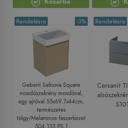
Kosárba
K
Rendelésre
-3%
Rendelésre
Geberit Selnova Square
Cersanit 
mosdószekrény mosdóval,
alsószekrén
egy ajtóval 55x69.7x44cm,
S10
természetes
tölgy/Melaminos faszerkezet
504.133.PS.1