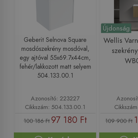
Újdonság
Geberit Selnova Square
Wellis Var
mosdószekrény mosdóval,
szekrén
egy ajtóval 55x69.7x44cm,
WB
fehér/lakkozott matt selyem
504.133.00.1
Azonosító: 223227
Azonosí
Cikkszám: 504.133.00.1
Cikkszá
97 180 Ft
100 186 Ft
109 900 Ft