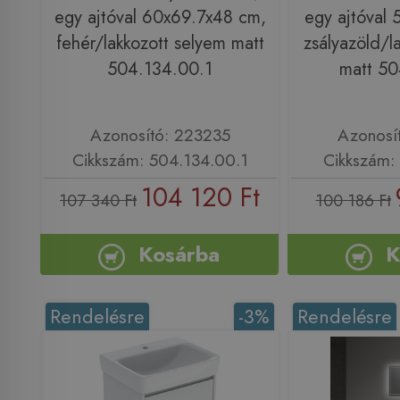
egy ajtóval 60x69.7x48 cm,
egy ajtóval
fehér/lakkozott selyem matt
zsályazöld/l
504.134.00.1
matt 50
Azonosító: 223235
Azonosí
Cikkszám: 504.134.00.1
Cikkszám: 
104 120 Ft
107 340 Ft
100 186 Ft
Kosárba
K
Rendelésre
-3%
Rendelésre