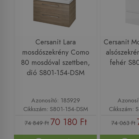
Cersanit Lara
Cersanit M
mosdószekrény Como
alsószekré
80 mosdóval szettben,
fehér S8
dió S801-154-DSM
Azonosító: 185929
Azonosí
Cikkszám: S801-154-DSM
Cikkszám: 
70 180 Ft
74 849 Ft
74 063 Ft