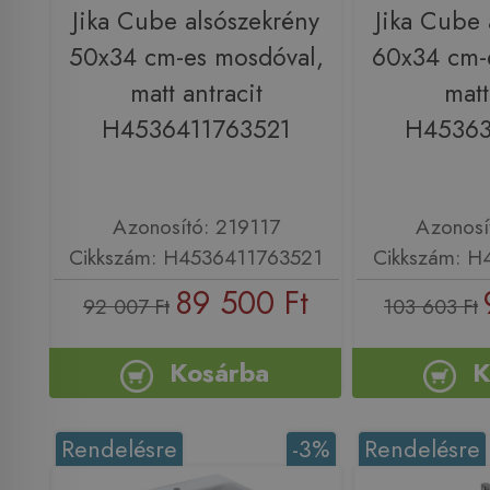
Jika Cube alsószekrény
Jika Cube 
50x34 cm-es mosdóval,
60x34 cm-
matt antracit
matt
H4536411763521
H45363
Azonosító: 219117
Azonosí
Cikkszám: H4536411763521
Cikkszám: H
89 500 Ft
92 007 Ft
103 603 Ft
Kosárba
K
Rendelésre
-3%
Rendelésre