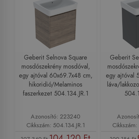
Geberit Selnova Square
Geberit Se
mosdószekrény mosdóval,
mosdószekr
egy ajtóval 60x69.7x48 cm,
egy ajtóval
hikoridió/Melaminos
láva/lakkozo
faszerkezet 504.134.JR.1
504.1
Azonosító: 223240
Azonosí
Cikkszám: 504.134.JR.1
Cikkszám: 
104 120 Ft