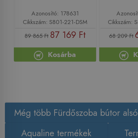
Azonosító: 178631
Azonosí
Cikkszám: S801-221-DSM
Cikkszám: 
87 169 Ft
89 865 Ft
68 209 Ft
Kosárba
K
Még több Fürdőszoba bútor alsó
Aqualine termékek
Ter