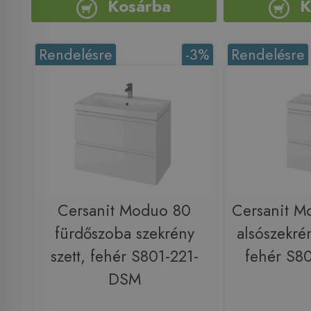
Kosárba
K
Rendelésre
-3%
Rendelésre
Cersanit Moduo 80
Cersanit M
fürdőszoba szekrény
alsószekré
szett, fehér S801-221-
fehér S8
DSM