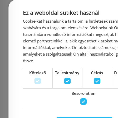
Ez a weboldal sütiket használ
Jika Cube alsószekrény
Laufen Meda
Cookie-kat használunk a tartalom, a hirdetések szem
45 cm, 1 ajtó
50x34 cm-es mosdóval,
szabására és a forgalom elemzésére. Webhelyünk Ön 
zsanér, H815
használatára vonatkozó információkat megosztjuk hi
kőris H4536411765141
elemző partnereinkkel is, akik egyesíthetik azokat m
matt
információkkal, amelyeket Ön biztosított számukra,
H42154
amelyeket a szolgáltatásaik Ön általi használatából g
össze.
Azonosító: 219118
Azonosí
Kötelező
Teljesítmény
Célzás
F
Cikkszám: H4536411765141
Cikkszám: H
89 500 Ft
1
92 007 Ft
126 743 Ft
Besorolatlan
Kosárba
K