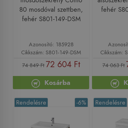
mosdószekrény Como
alsószekré
80 mosdóval szettben,
fehér S8
fehér S801-149-DSM
Azonosító: 185928
Azonosí
Cikkszám: S801-149-DSM
Cikkszám: 
72 604 Ft
74 849 Ft
74 063 Ft
Kosárba
K
Rendelésre
-6%
Rendelésre