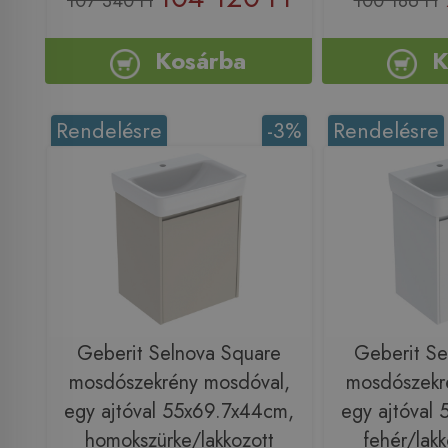
107 340 Ft
100 186 Ft
Kosárba
K
Rendelésre
-3%
Rendelésre
Geberit Selnova Square
Geberit Se
mosdószekrény mosdóval,
mosdószekr
egy ajtóval 55x69.7x44cm,
egy ajtóval
homokszürke/lakkozott
fehér/lakk