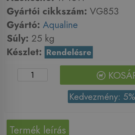
Gyártói cikkszám:
VG853
Gyártó:
Aqualine
Súly:
25 kg
Készlet:
Rendelésre
KOSÁ
Kedvezmény: 5
Termék leírás