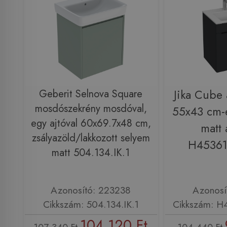
Geberit Selnova Square
Jika Cube 
mosdószekrény mosdóval,
55x43 cm-
egy ajtóval 60x69.7x48 cm,
matt 
zsályazöld/lakkozott selyem
H45361
matt 504.134.IK.1
Azonosító: 223238
Azonosí
Cikkszám: 504.134.IK.1
Cikkszám: H
104 120 Ft