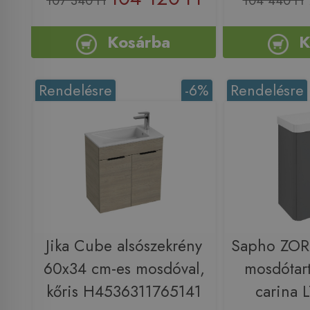
107 340 Ft
104 440 Ft
Kosárba
K
Rendelésre
-6%
Rendelésre
Jika Cube alsószekrény
Sapho ZOR
60x34 cm-es mosdóval,
mosdótart
kőris H4536311765141
carina 