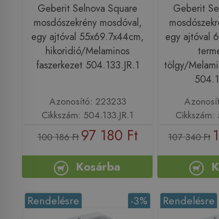
Geberit Selnova Square
Geberit Se
mosdószekrény mosdóval,
mosdószekr
egy ajtóval 55x69.7x44cm,
egy ajtóval 
hikoridió/Melaminos
term
faszerkezet 504.133.JR.1
tölgy/Melami
504.1
Azonosító: 223233
Azonosí
Cikkszám: 504.133.JR.1
Cikkszám: 
97 180 Ft
100 186 Ft
107 340 Ft
Kosárba
K
Rendelésre
-3%
Rendelésre