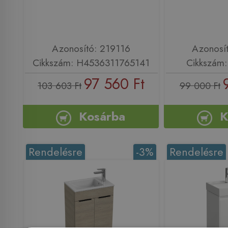
Azonosító: 219116
Azonosí
Cikkszám: H4536311765141
Cikkszám:
97 560 Ft
103 603 Ft
99 000 Ft
Kosárba
K
Rendelésre
-3%
Rendelésre