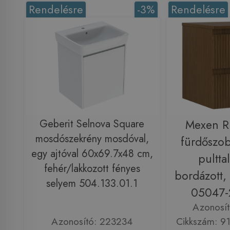
Rendelésre
-3%
Rendelésre
Geberit Selnova Square
Mexen R
mosdószekrény mosdóval,
fürdőszob
egy ajtóval 60x69.7x48 cm,
pulttal
fehér/lakkozott fényes
bordázott,
selyem 504.133.01.1
05047-
Azonosí
Azonosító: 223234
Cikkszám: 9