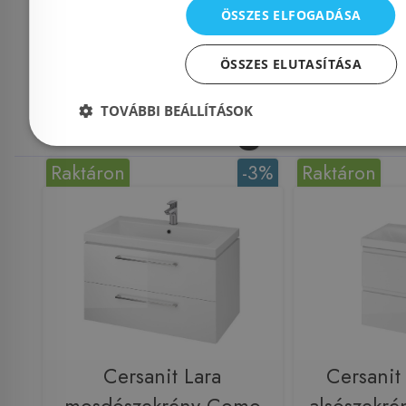
ÖSSZES ELFOGADÁSA
Mások ezeket
ÖSSZES ELUTASÍTÁSA
megnézték
TOVÁBBI BEÁLLÍTÁSOK
Raktáron
-3%
Raktáron
Cersanit Lara
Cersani