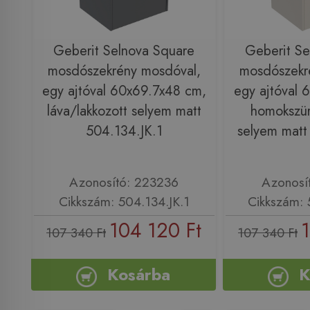
Geberit Selnova Square
Geberit Se
mosdószekrény mosdóval,
mosdószekr
egy ajtóval 60x69.7x48 cm,
egy ajtóval 
láva/lakkozott selyem matt
homokszür
504.134.JK.1
selyem matt
Azonosító: 223236
Azonosí
Cikkszám: 504.134.JK.1
Cikkszám: 
104 120 Ft
107 340 Ft
107 340 Ft
Kosárba
K