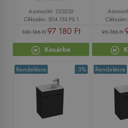
Azonosító: 223232
Azonosí
Cikkszám: 504.133.PS.1
Cikkszám
97 180 Ft
100 186 Ft
95 785 Ft
Kosárba
K
Rendelésre
-3%
Rendelésre