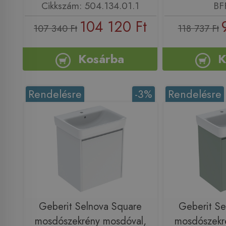
Cikkszám: 504.134.01.1
BF
104 120 Ft
107 340 Ft
118 737 Ft
Kosárba
K
Rendelésre
-3%
Rendelésre
Geberit Selnova Square
Geberit Se
mosdószekrény mosdóval,
mosdószekr