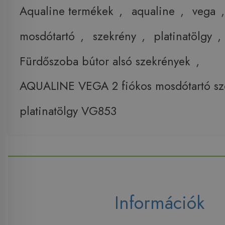
Aqualine termékek
,
aqualine
,
vega
mosdótartó
,
szekrény
,
platinatölgy
,
Fürdőszoba bútor alsó szekrények
,
AQUALINE VEGA 2 fiókos mosdótartó sz
platinatölgy VG853
Információk