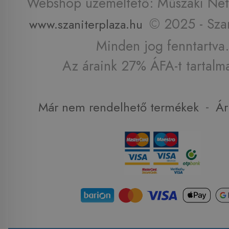
Webshop üzemeltető: Műszaki Net 
© 2025 - Szan
www.szaniterplaza.hu
Minden jog fenntartva.
Az áraink 27% ÁFA-t tartalm
-
Már nem rendelhető termékek
Ár