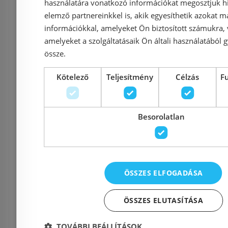
használatára vonatkozó információkat megosztjuk hi
elemző partnereinkkel is, akik egyesíthetik azokat m
információkkal, amelyeket Ön biztosított számukra,
Elérhetőségek
amelyeket a szolgáltatásaik Ön általi használatából g
össze.
1135 Budapest, Reitter F
Cím:
Kötelező
Teljesítmény
Célzás
F
56.
Nyitvatartás:
Hétfő - Péntek: 9-17 :: S
Besorolatlan
2026. 08.08. ZÁRVA
Telefon:
06 20 994 0447
::
06 3
E-mail:
info@szaniterplaza.hu
ÖSSZES ELFOGADÁSA
ÖSSZES ELUTASÍTÁSA
TOVÁBBI BEÁLLÍTÁSOK