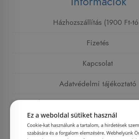
Információk
Házhozszállítás (1900 Ft-tó
Fizetés
Kapcsolat
Adatvédelmi tájékoztató
Általános Szerződési Feltételek
Ez a weboldal sütiket használ
Impresszum
Cookie-kat használunk a tartalom, a hirdetések szem
szabására és a forgalom elemzésére. Webhelyünk Ön 