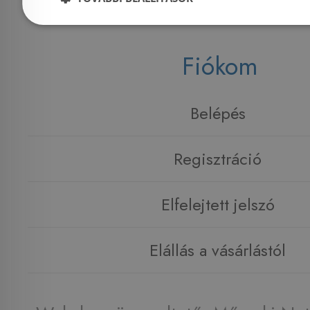
Fiókom
Belépés
Regisztráció
Elfelejtett jelszó
Elállás a vásárlástól