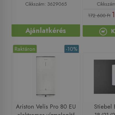
Cikkszám: 3629065
Cikkszá
1
172 600 Ft
Ajánlatkérés
K
Raktáron
-10%
Ariston Velis Pro 80 EU
Stiebel 