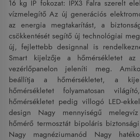
16 kg IP fokozat: IPX3 Falra szerelt el
vízmelegítő Az új generációs elektrom
az energia megtakarítást, a bizton
csökkentését segítő új technológiai meg
új, fejlettebb designnal is rendelke
Smart kijelzője a hőmérsékletet az
vezérlőpanelon jeleníti meg. Amik
beállítja a hőmérsékletet, a kij
hőmérsékletet folyamatosan világító
hőmérsékletet pedig villogó LED-ekkel 
design Nagy mennyiségű melegvíz
hőmérő termosztát bipoláris biztonság
Nagy magnéziumanód Nagy hatékon