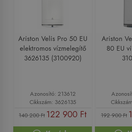
Ariston Velis Pro 50 EU
Ariston Ve
elektromos vízmelegítő
80 EU vi
3626135 (3100920)
31
Azonosító: 213612
Azonosí
Cikkszám: 3626135
Cikkszá
122 900 Ft
140 200 Ft
192 900 Ft