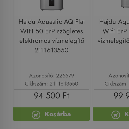
Hajdu Aquastic AQ Flat
Hajdu Aqua
WIFI 50 ErP szögletes
Wifi ErP
elektromos vízmelegítő
vízmelegít
2111613550
Azonosító: 225579
Azonosí
Cikkszám: 2111613550
Cikkszám:
94 500 Ft
99 
Kosárba
K