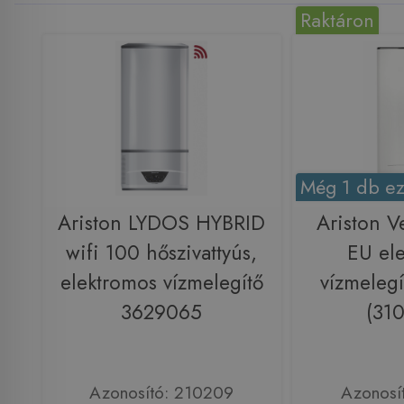
Raktáron
Még 1 db ez
Ariston LYDOS HYBRID
Ariston V
wifi 100 hőszivattyús,
EU el
elektromos vízmelegítő
vízmeleg
3629065
(31
Azonosító: 210209
Azonosí