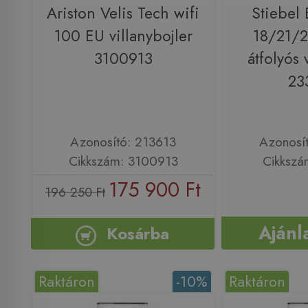
Ariston Velis Tech wifi
Stiebel 
100 EU villanybojler
18/21/2
3100913
átfolyós 
23
Azonosító: 213613
Azonosí
Cikkszám: 3100913
Cikkszá
175 900 Ft
196 250 Ft
Ajánl
Kosárba
Raktáron
-10%
Raktáron