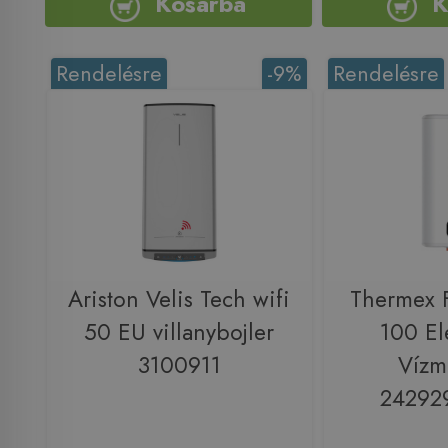
Kosárba
K
Rendelésre
-9%
Rendelésre
Ariston Velis Tech wifi
Thermex F
50 EU villanybojler
100 El
3100911
Vízm
24292