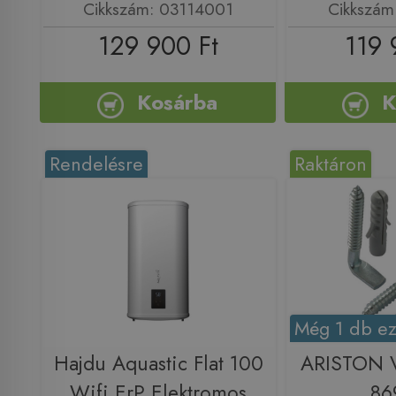
Cikkszám: 03114001
Cikkszám
129 900 Ft
119 
Kosárba
K
Rendelésre
Raktáron
Még 1 db ez
Hajdu Aquastic Flat 100
ARISTON 
Wifi ErP Elektromos
86