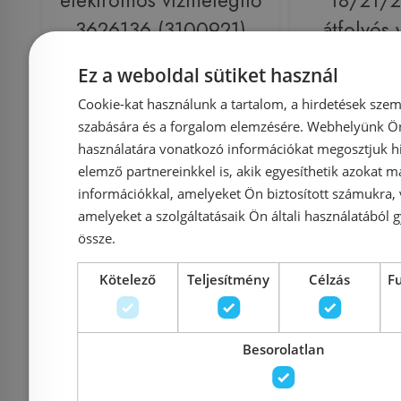
elektromos vízmelegítő
18/21/2
3626136 (3100921)
átfolyós 
23
Ez a weboldal sütiket használ
Cookie-kat használunk a tartalom, a hirdetések szem
szabására és a forgalom elemzésére. Webhelyünk Ön 
Azonosító: 213611
Azonosí
használatára vonatkozó információkat megosztjuk hi
Cikkszám: 3626136
Cikkszá
elemző partnereinkkel is, akik egyesíthetik azokat m
144 900 Ft
információkkal, amelyeket Ön biztosított számukra,
161 400 Ft
amelyeket a szolgáltatásaik Ön általi használatából g
össze.
Ajánl
Kosárba
Kötelező
Teljesítmény
Célzás
F
Rendelésre
-10%
Rendelésre
Besorolatlan