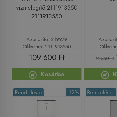
vízmelegítő 2111913550
2111913550
Azonosító: 219979
Azonosí
Cikkszám: 2111913550
Cikkszá
109 600 Ft
2 050 Ft
Kosárba
K
Rendelésre
-12%
Rendelésre