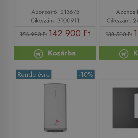
Azonosító: 213675
Azonosí
Cikkszám: 3100911
Cikkszám: 
142 900 Ft
1
156 990 Ft
138 500 Ft
Kosárba
K
Rendelésre
-10%