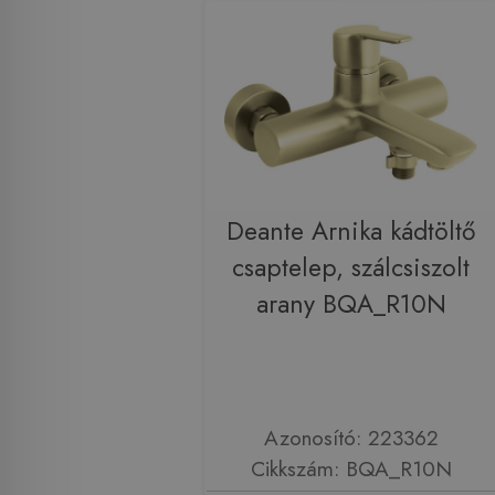
Deante Arnika kádtöltő
csaptelep, szálcsiszolt
arany BQA_R10N
Azonosító: 223362
Cikkszám: BQA_R10N