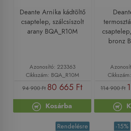
Deante Arnika kádtöltő
Deant
csaptelep, szálcsiszolt
termosztá
arany BQA_R10M
csaptelep,
bronz 
Azonosító: 223363
Azonosí
Cikkszám: BQA_R10M
Cikkszám
80 665 Ft
1
94 900 Ft
114 900 Ft
Kosárba
K
Rendelésre
-15%