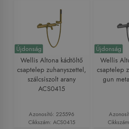
Újdonság
Újdonság
Wellis Altona kádtöltő
Wellis Alt
csaptelep zuhanyszettel,
csaptelep z
szálcsiszolt arany
gun met
ACS0415
Azonosító: 225596
Azonosí
Cikkszám: ACS0415
Cikkszá