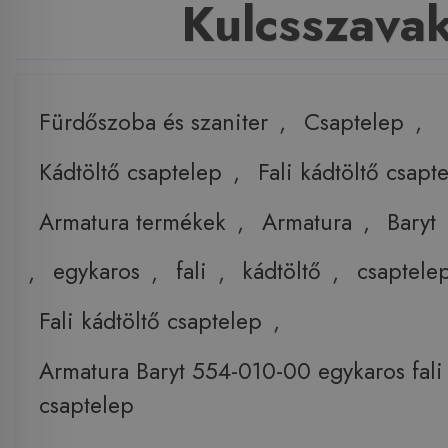
Kulcsszava
Fürdőszoba és szaniter
,
Csaptelep
,
Kádtöltő csaptelep
,
Fali kádtöltő csapt
Armatura termékek
,
Armatura
,
Baryt
,
egykaros
,
fali
,
kádtöltő
,
csaptele
Fali kádtöltő csaptelep
,
Armatura Baryt 554-010-00 egykaros fali 
csaptelep