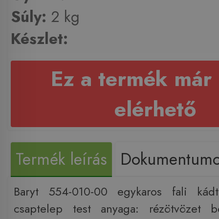
Súly:
2 kg
Készlet:
Ez a termék már
elérhető
Termék leírás
Dokumentum
Baryt 554-010-00 egykaros fali kádt
csaptelep test anyaga: rézötvözet 