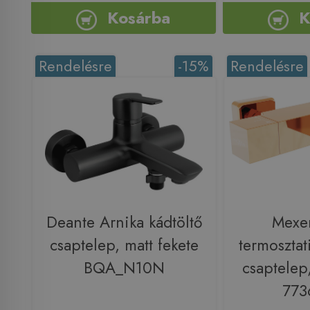
Kosárba
K
Rendelésre
-15%
Rendelésre
Deante Arnika kádtöltő
Mexe
csaptelep, matt fekete
termosztat
BQA_N10N
csaptelep
773