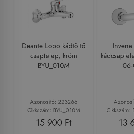
Deante Lobo kádtöltő
Invena
csaptelep, króm
kádcsaptel
BYU_010M
06-
Azonosító: 223266
Azonosí
Cikkszám: BYU_010M
Cikkszám:
15 900 Ft
13 