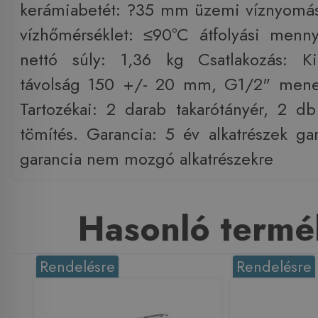
kerámiabetét: ?35 mm üzemi víznyomás
vízhőmérséklet: ≤90°C átfolyási menn
nettó súly: 1,36 kg Csatlakozás: Kiá
távolság 150 +/- 20 mm, G1/2" menet
Tartozékai: 2 darab takarótányér, 2 
tömítés. Garancia: 5 év alkatrészek ga
garancia nem mozgó alkatrészekre
Hasonló termé
Rendelésre
Rendelésre