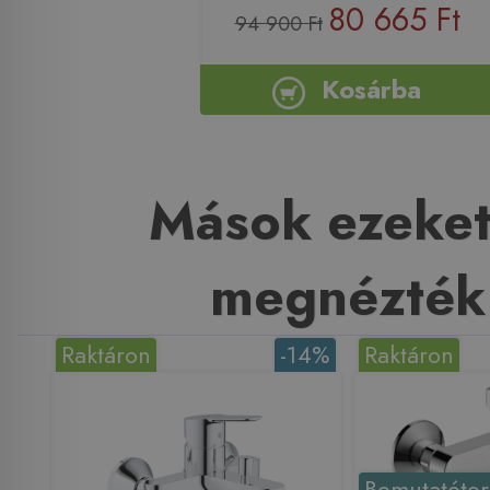
80 665 Ft
94 900 Ft
Kosárba
Mások ezeket
megnézték
Raktáron
-14%
Raktáron
Bemutatóte