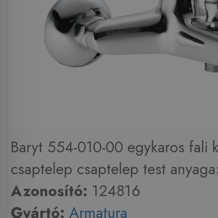
Baryt 554-010-00 egykaros fali 
csaptelep csaptelep test anyaga:
Azonosító:
124816
Gyártó:
Armatura