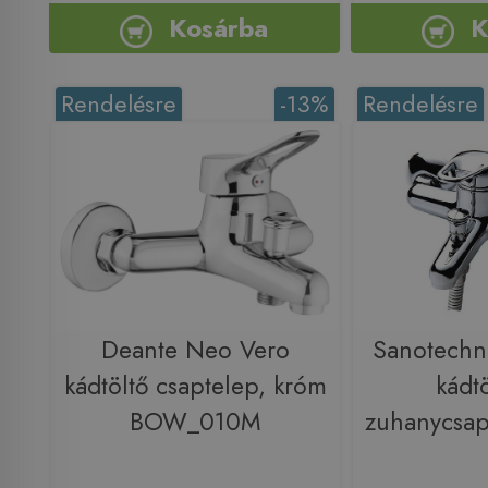
Kosárba
K
Rendelésre
-13%
Rendelésre
Deante Neo Vero
Sanotech
kádtöltő csaptelep, króm
kádtö
BOW_010M
zuhanycsap