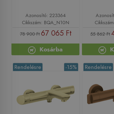
Azonosító: 223364
Azonosí
Cikkszám: BQA_N10N
Cikkszám
67 065 Ft
78 900 Ft
55 862 Ft
Kosárba
K
Rendelésre
-15%
Rendelésre