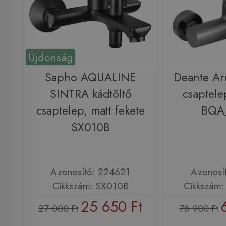
Újdonság
Sapho AQUALINE
Deante Arn
SINTRA kádtöltő
csaptele
csaptelep, matt fekete
BQA
SX010B
Azonosító: 224621
Azonosí
Cikkszám: SX010B
Cikkszám
25 650 Ft
27 000 Ft
78 900 Ft