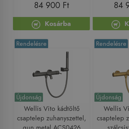
84 900 Ft
84 
Kosárba
K
Rendelésre
Rendelésre
Újdonság
Újdonság
Wellis Vito kádtöltő
Wellis Vi
csaptelep zuhanyszettel,
csaptelep z
gun metal ACS0426
szálcsis