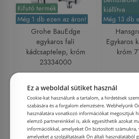
Kifutó termék
kiállítva
Még 1 db ezen az áron!
Még 13 db e
Grohe BauEdge
Hansgr
egykaros fali
Egykaros k
kádcsaptelep, króm
króm 
23334000
Ez a weboldal sütiket használ
Azonosító: 137378
Azonosí
Cikkszám: 23334000
Cikkszám
Cookie-kat használunk a tartalom, a hirdetések szem
szabására és a forgalom elemzésére. Webhelyünk Ön 
23 190 Ft
27 040 Ft
56 636 Ft
használatára vonatkozó információkat megosztjuk hi
elemző partnereinkkel is, akik egyesíthetik azokat m
információkkal, amelyeket Ön biztosított számukra,
Kosárba
K
amelyeket a szolgáltatásaik Ön általi használatából g