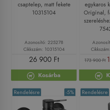
csaptelep, matt fekete
egykaros 
10315104
Original, f
szereléshe
754
Azonosító: 225278
Azonosí
Cikkszám: 10315104
Cikkszám
26 900 Ft
1
173 900 Ft
Kosárba
K
Rendelésre
-5%
Rendelésre