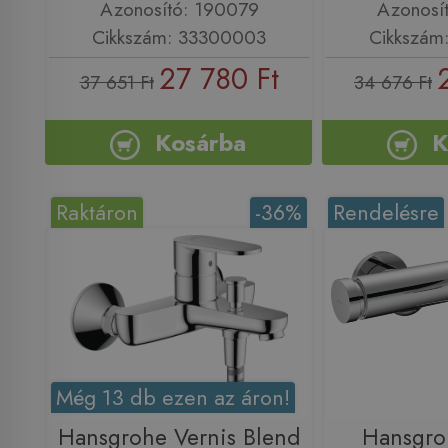
Azonosító: 190079
Azonosí
Cikkszám: 33300003
Cikkszám
27 780 Ft
37 651 Ft
34 676 Ft
Kosárba
K
Raktáron
-36%
Rendelésre
Még 13 db ezen az áron!
Hansgrohe Vernis Blend
Hansgro