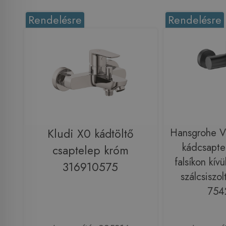
Rendelésre
Rendelésre
Kludi X0 kádtöltő
Hansgrohe Vi
kádcsaptel
csaptelep króm
falsíkon kív
316910575
szálcsiszol
754