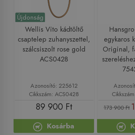
Újdonság
Wellis Vito kádtöltő
Hansgro
csaptelep zuhanyszettel,
egykaros 
szálcsiszolt rose gold
Original, f
ACS0428
szereléshez
754
Azonosító: 225612
Azonosí
Cikkszám: ACS0428
Cikkszám
89 900 Ft
1
173 900 Ft
Kosárba
K