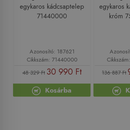
egykaros kádcsaptelep
egykaros k
71440000
króm 
Azonosító: 187621
Azonosí
Cikkszám: 71440000
Cikkszám
30 990 Ft
48 329 Ft
136 887 Ft
Kosárba
K