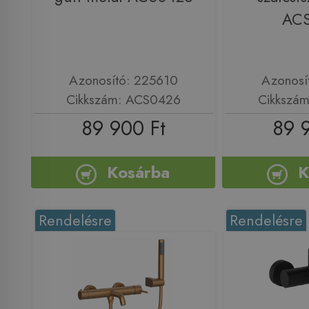
AC
Azonosító: 225610
Azonosí
Cikkszám: ACS0426
Cikkszá
89 900 Ft
89 
Kosárba
K
Rendelésre
Rendelésre