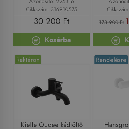
Azonosító: 225316
Azonosí
Cikkszám: 316910575
Cikkszám
30 200 Ft
1
173 900 Ft
Kosárba
K
Raktáron
Rendelésre
Kielle Oudee kádtöltő
Hansgro