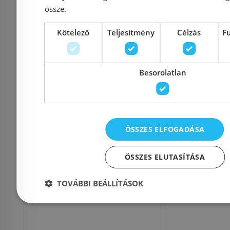
össze.
Raktáron
-26%
Raktáron
Kötelező
Teljesítmény
Célzás
F
Besorolatlan
ÖSSZES ELFOGADÁSA
Grohe Eurosmart
Grohe
egykaros kádcsaptelep
egykaros 
ÖSSZES ELUTASÍTÁSA
33300003
236
TOVÁBBI BEÁLLÍTÁSOK