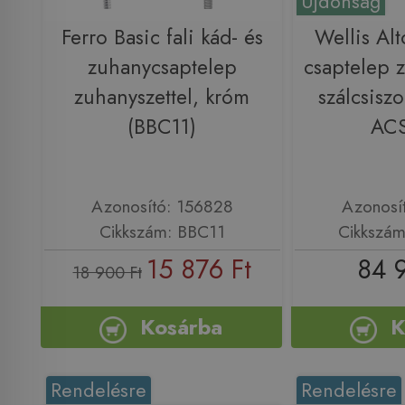
Újdonság
Ferro Basic fali kád- és
Wellis Alt
zuhanycsaptelep
csaptelep z
zuhanyszettel, króm
szálcsiszo
(BBC11)
AC
Azonosító: 156828
Azonosí
Cikkszám: BBC11
Cikkszá
15 876 Ft
84 
18 900 Ft
Kosárba
K
Rendelésre
Rendelésre