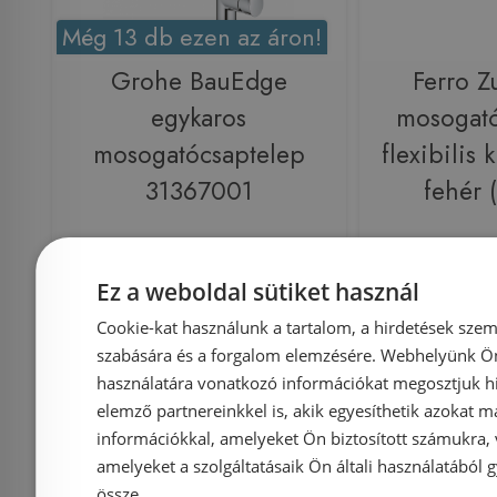
Még 13 db ezen az áron!
Grohe BauEdge
Ferro Z
egykaros
mosogató
mosogatócsaptelep
flexibilis 
31367001
fehér
Azonosító: 179657
Azonosí
Ez a weboldal sütiket használ
Cikkszám: 31367001
Cikksz
Cookie-kat használunk a tartalom, a hirdetések szem
szabására és a forgalom elemzésére. Webhelyünk Ön 
27 180 Ft
34 306 Ft
22 600 Ft
használatára vonatkozó információkat megosztjuk hi
elemző partnereinkkel is, akik egyesíthetik azokat m
Kosárba
K
információkkal, amelyeket Ön biztosított számukra,
amelyeket a szolgáltatásaik Ön általi használatából g
össze.