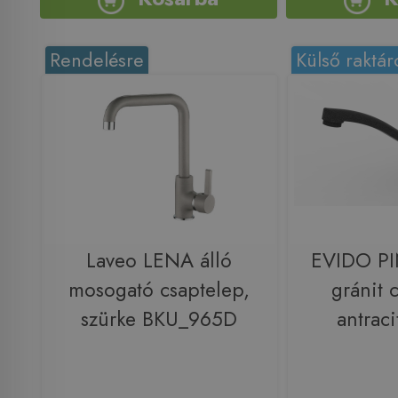
Rendelésre
Külső raktár
Laveo LENA álló
EVIDO PI
mosogató csaptelep,
gránit 
szürke BKU_965D
antrac