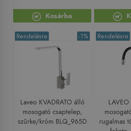
Kosárba
K
Rendelésre
-1%
Rendelésre
Laveo KVADRATO álló
LAVEO 
mosogató csaptelep,
mosogató
szürke/króm BLQ_965D
rugalmas t