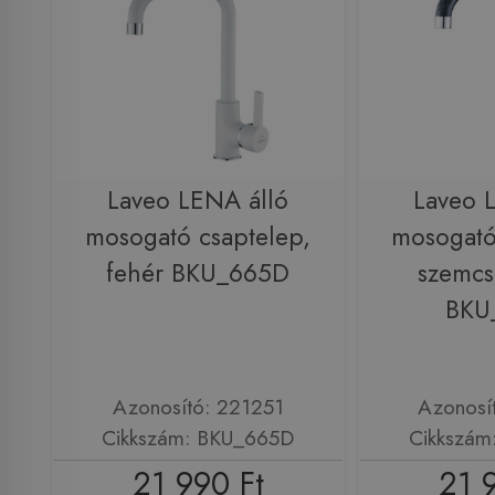
Laveo LENA álló
Laveo 
mosogató csaptelep,
mosogató
fehér BKU_665D
szemcs
BKU
Azonosító: 221251
Azonosí
Cikkszám: BKU_665D
Cikkszám
21 990 Ft
21 