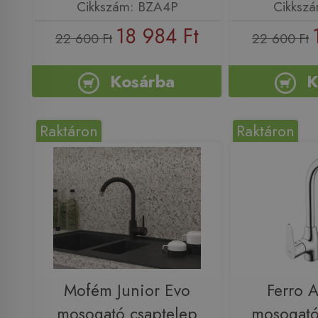
Cikkszám: BZA4P
Cikksz
18 984 Ft
22 600 Ft
22 600 Ft
Kosárba
K
Raktáron
Raktáron
Mofém Junior Evo
Ferro A
mosogató csaptelep
mosogató