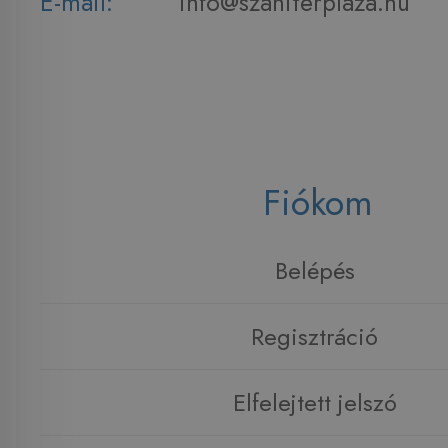
E-mail:
info@szaniterplaza.hu
Fiókom
Belépés
Regisztráció
Elfelejtett jelszó