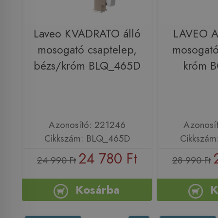
Laveo KVADRATO álló
LAVEO A
mosogató csaptelep,
mosogató
bézs/króm BLQ_465D
króm 
Azonosító: 221246
Azonosí
Cikkszám: BLQ_465D
Cikkszám
24 780 Ft
24 990 Ft
28 990 Ft
Kosárba
K