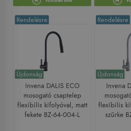
Rendelésre
Rendelésre
Újdonság
Újdonság
Invena DALIS ECO
Invena 
mosogató csaptelep
mosogató
flexibilis kifolyóval, matt
flexibilis k
fekete BZ-64-004-L
szürke B