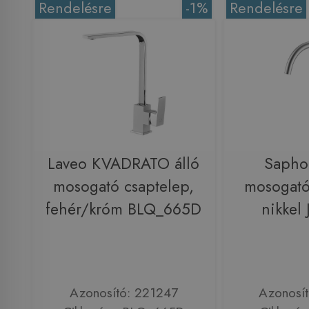
Rendelésre
-1%
Rendelésre
Laveo KVADRATO álló
Saph
mosogató csaptelep,
mosogató
fehér/króm BLQ_665D
nikkel
Azonosító: 221247
Azonosí