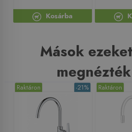
Kosárba
K
Mások ezeket
megnézték
Raktáron
-21%
Raktáron