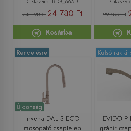
Cikkszám: BLQ_665D
Cikkszá
24 780 Ft
24 990 Ft
22 000 Ft
Kosárba
K
Rendelésre
Külső raktár
Újdonság
Invena DALIS ECO
EVIDO PI
mosogató csaptelep
gránit csa