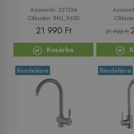
Azonosító: 221254
Azonosí
Cikkszám: BKU_965D
Cikkszá
21 990 Ft
21 900 Ft
Kosárba
K
Rendelésre
Rendelésre