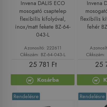
Invena DALIS ECO
Invena 
mosogató csaptelep
mosogató
flexibilis kifolyóval,
flexibilis k
inox/matt fekete BZ-64-
fehér B
043-L
Azonosító: 222611
Azonosí
Cikkszám: BZ-64-043-L
Cikkszám:
25 781 Ft
25 
Kosárba
K
Rendelésre
Rendelésre