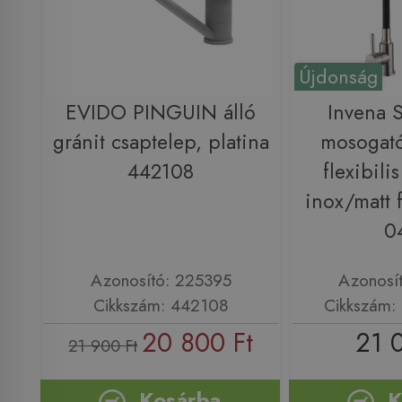
Újdonság
EVIDO PINGUIN álló
Invena 
gránit csaptelep, platina
mosogató
442108
flexibilis
inox/matt 
0
Azonosító: 225395
Azonosí
Cikkszám: 442108
Cikkszám:
20 800 Ft
21 
21 900 Ft
Kosárba
K