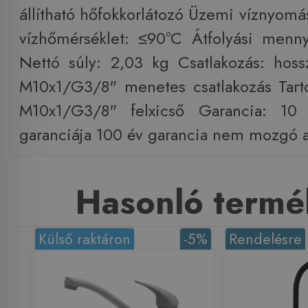
állítható hőfokkorlátozó Üzemi víznyomá
vízhőmérséklet: ≤90°C Átfolyási menn
Nettó súly: 2,03 kg Csatlakozás: ho
M10x1/G3/8" menetes csatlakozás Tart
M10x1/G3/8" felxicső Garancia: 10 
garanciája 100 év garancia nem mozgó a
Hasonló termé
Külső raktáron
-5%
Rendelésre