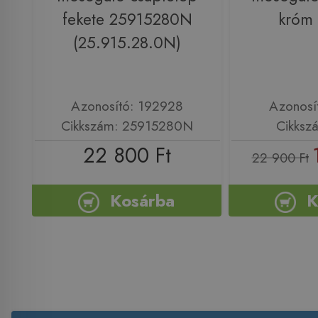
fekete 25915280N
króm
(25.915.28.0N)
Azonosító: 192928
Azonosí
Cikkszám: 25915280N
Cikksz
22 800 Ft
22 900 Ft
Kosárba
K