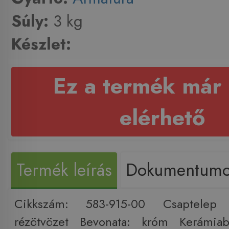
Súly:
3 kg
Készlet:
Ez a termék már
elérhető
Termék leírás
Dokumentum
Cikkszám: 583-915-00 Csaptelep 
rézötvözet Bevonata: króm Kerámi