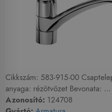
Cikkszám: 583-915-00 Csaptelep
anyaga: rézötvözet Bevonata: ...
Azonosító:
124708
Gyártó:
Armatura