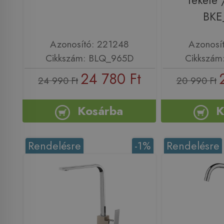
fekete 
BKE
Azonosító: 221248
Azonosí
Cikkszám: BLQ_965D
Cikkszám
24 780 Ft
24 990 Ft
20 990 Ft
Kosárba
K
Rendelésre
-1%
Rendelésre