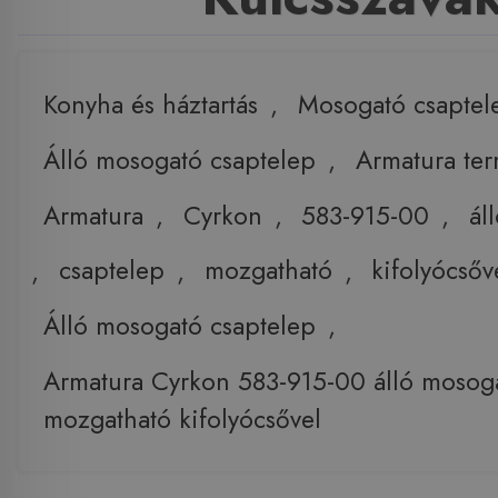
Konyha és háztartás
,
Mosogató csaptel
Álló mosogató csaptelep
,
Armatura te
Armatura
,
Cyrkon
,
583-915-00
,
ál
,
csaptelep
,
mozgatható
,
kifolyócsőv
Álló mosogató csaptelep
,
Armatura Cyrkon 583-915-00 álló mosoga
mozgatható kifolyócsővel