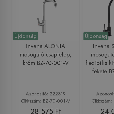
Újdonság
Újdonság
Invena ALONIA
Invena 
mosogató csaptelep,
mosogató
króm BZ-70-001-V
flexibilis k
fekete B
Azonosító: 222319
Azonosí
Cikkszám: BZ-70-001-V
Cikkszám:
28 575 Ft
24 