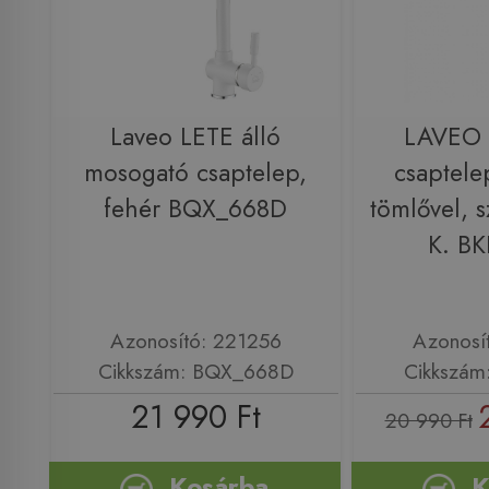
Laveo LETE álló
LAVEO 
mosogató csaptelep,
csaptele
fehér BQX_668D
tömlővel, 
K. B
Azonosító: 221256
Azonosí
Cikkszám: BQX_668D
Cikkszám
21 990 Ft
20 990 Ft
Kosárba
K