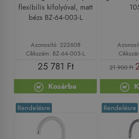
flexibilis kifolyóval, matt
10
bézs BZ-64-003-L
Azonosító: 222608
Azonosí
Cikkszám: BZ-64-003-L
Cikkszá
25 781 Ft
21 900 Ft
Kosárba
K
Rendelésre
Rendelésre