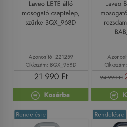
Laveo LETE álló
Laveo 
mosogató csaptelep,
mosogató
szürke BQX_968D
rozsdam
BAB
Azonosító: 221259
Azonosí
Cikkszám: BQX_968D
Cikkszám
21 990 Ft
24 990 Ft
Kosárba
K
Rendelésre
Rendelésre