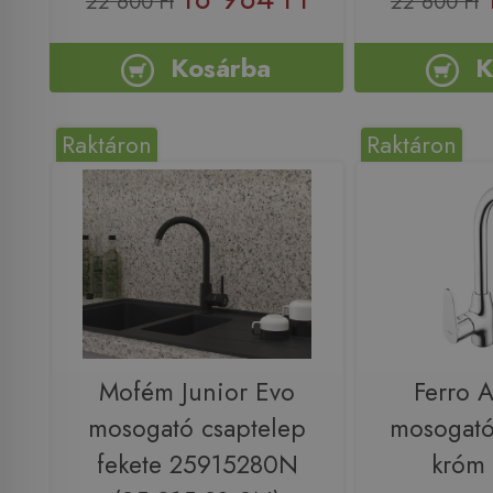
22 600 Ft
22 600 Ft
Kosárba
K
Raktáron
Raktáron
Mofém Junior Evo
Ferro A
mosogató csaptelep
mosogató
fekete 25915280N
króm