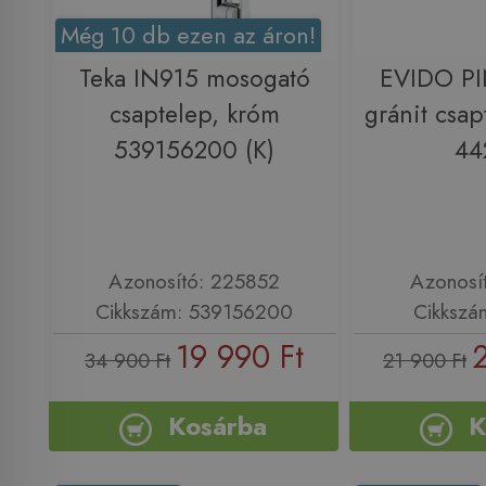
Még 10 db ezen az áron!
Teka IN915 mosogató
EVIDO PI
csaptelep, króm
gránit csap
539156200 (K)
44
Azonosító: 225852
Azonosí
Cikkszám: 539156200
Cikkszá
19 990 Ft
34 900 Ft
21 900 Ft
Kosárba
K