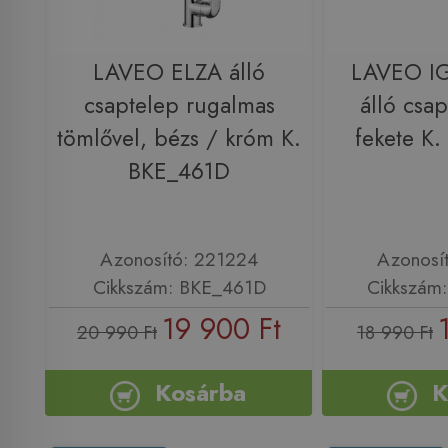
LAVEO ELZA álló
LAVEO I
csaptelep rugalmas
álló csap
tömlővel, bézs / króm K.
fekete K
BKE_461D
Azonosító: 221224
Azonosí
Cikkszám: BKE_461D
Cikkszám
19 900 Ft
20 990 Ft
18 990 Ft
Kosárba
K