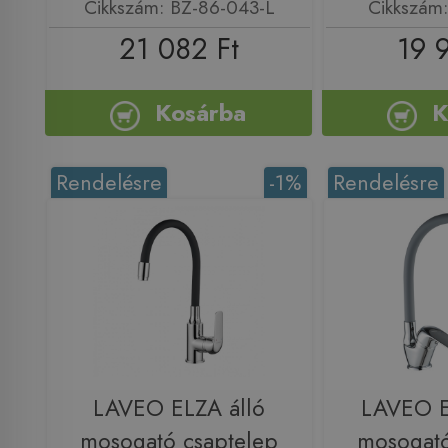
Cikkszám: BZ-86-043-L
Cikkszám
21 082 Ft
19 
Kosárba
K
Rendelésre
-1%
Rendelésre
LAVEO ELZA álló
LAVEO E
mosogató csaptelep
mosogató