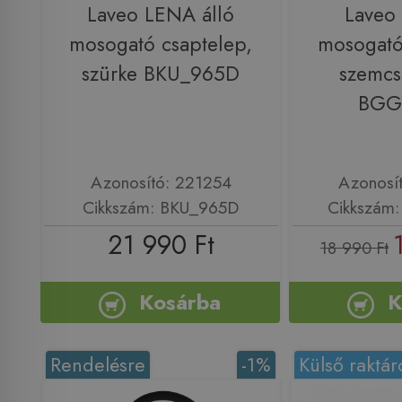
Laveo LENA álló
Laveo 
mosogató csaptelep,
mosogató
szürke BKU_965D
szemcs
BGG
Azonosító: 221254
Azonosí
Cikkszám: BKU_965D
Cikkszám
21 990 Ft
18 990 Ft
Kosárba
K
Rendelésre
-1%
Külső raktár