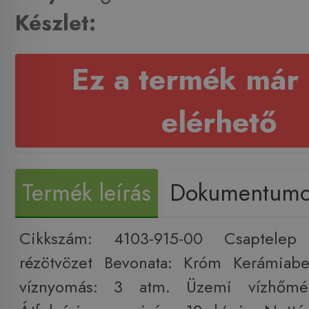
Készlet:
Ez a termék már
elérhető
Termék leírás
Dokumentum
Cikkszám: 4103-915-00 Csaptelep
rézötvözet Bevonata: Króm Kerámiab
víznyomás: 3 atm. Üzemi vízhőmér