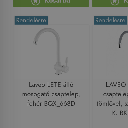
Kosárba
K
Rendelésre
Rendelésre
Laveo LETE álló
LAVEO 
mosogató csaptelep,
csaptele
fehér BQX_668D
tömlővel, 
K. B