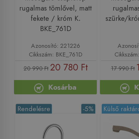
rugalmas tömlővel, matt
rugalmas
fekete / króm K.
szürke/kr
BKE_761D
Azonosító: 221226
Azonosí
Cikkszám: BKE_761D
Cikkszám
20 780 Ft
20 990 Ft
17 990 Ft
Kosárba
K
Rendelésre
-5%
Külső raktár