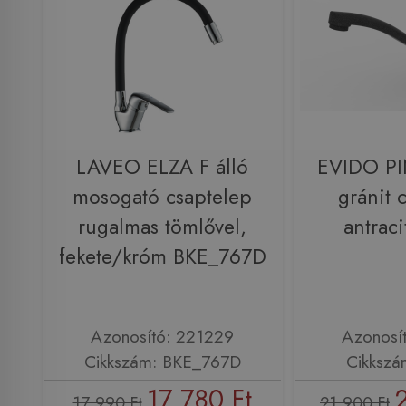
LAVEO ELZA F álló
EVIDO PI
mosogató csaptelep
gránit 
rugalmas tömlővel,
antrac
fekete/króm BKE_767D
Azonosító: 221229
Azonosí
Cikkszám: BKE_767D
Cikkszá
17 780 Ft
17 990 Ft
21 900 Ft