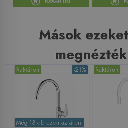
Kosárba
K
Mások ezeket
megnézték
Raktáron
-21%
Raktáron
Még 13 db ezen az áron!