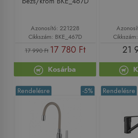
bézs/króm BKE_467D
Azonosító: 221228
Azonosí
Cikkszám: BKE_467D
Cikkszám
17 780 Ft
21 
17 990 Ft
Kosárba
K
Rendelésre
-5%
Rendelésre