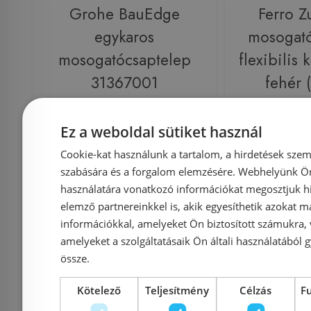
Grohe BauEdge
Ferro Z
egykaros
mosogató
mosogatócsaptelep
flexibilis 
31367001
fehér
Ez a weboldal sütiket használ
Azonosító: 179657
Azonosí
Cookie-kat használunk a tartalom, a hirdetések szem
Cikkszám: 31367001
Cikksz
szabására és a forgalom elemzésére. Webhelyünk Ön 
27 180 Ft
használatára vonatkozó információkat megosztjuk hi
34 306 Ft
22 600 Ft
elemző partnereinkkel is, akik egyesíthetik azokat m
információkkal, amelyeket Ön biztosított számukra,
Kosárba
K
amelyeket a szolgáltatásaik Ön általi használatából g
össze.
Raktáron
-16%
Rendelésre
Kötelező
Teljesítmény
Célzás
F