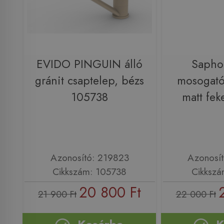
EVIDO PINGUIN álló
Saph
gránit csaptelep, bézs
mosogató
105738
matt fek
Azonosító: 219823
Azonosí
Cikkszám: 105738
Cikkszá
20 800 Ft
21 900 Ft
22 000 Ft