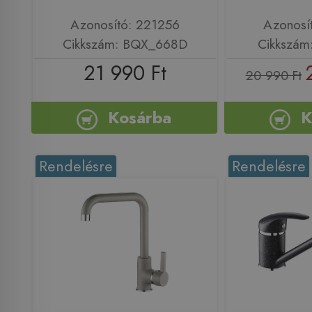
Azonosító: 221256
Azonosí
Cikkszám: BQX_668D
Cikkszám
21 990 Ft
20 990 Ft
Kosárba
K
Rendelésre
Rendelésre