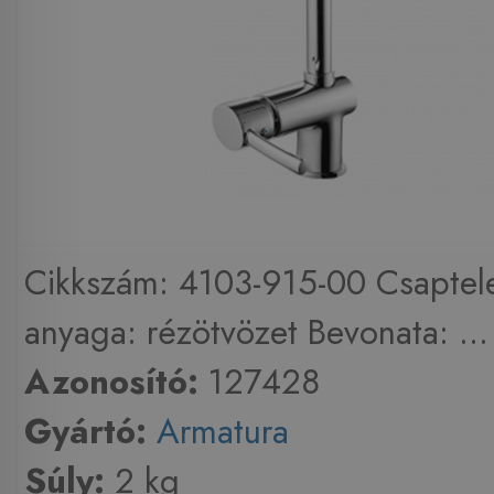
Cikkszám: 4103-915-00 Csaptele
anyaga: rézötvözet Bevonata: ...
Azonosító:
127428
Gyártó:
Armatura
Súly:
2 kg