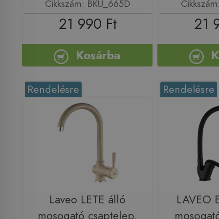
Cikkszám: BKU_665D
Cikkszám
21 990 Ft
21 
Kosárba
K
Rendelésre
Rendelésre
Laveo LETE álló
LAVEO E
mosogató csaptelep,
mosogató