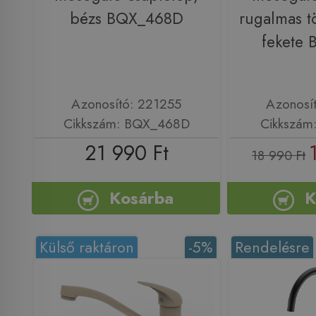
bézs BQX_468D
rugalmas t
fekete
Azonosító: 221255
Azonosí
Cikkszám: BQX_468D
Cikkszám
21 990 Ft
18 990 Ft
Kosárba
K
Külső raktáron
-5%
Rendelésre