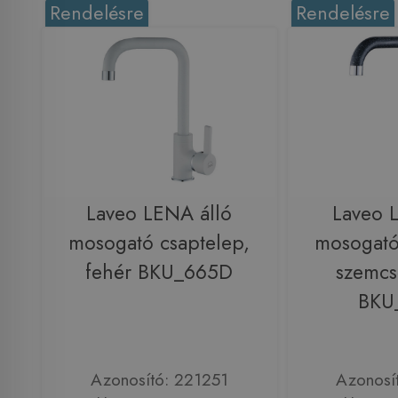
Rendelésre
Rendelésre
Laveo LENA álló
Laveo 
mosogató csaptelep,
mosogató
fehér BKU_665D
szemcs
BKU
Azonosító: 221251
Azonosí