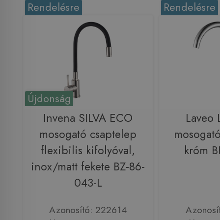
Rendelésre
Rendelésre
Újdonság
Invena SILVA ECO
Laveo 
mosogató csaptelep
mosogató
flexibilis kifolyóval,
króm 
inox/matt fekete BZ-86-
043-L
Azonosító: 222614
Azonosí