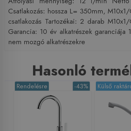
Átfolyási mennyiség: 12 l/min Nettó
Csatlakozás: hossza L= 350mm, M10x1
csatlakozás Tartozékai: 2 darab M10x1/
Garancia: 10 év alkatrészek garanciája 
nem mozgó alkatrészekre
Hasonló termé
Rendelésre
-43%
Külső raktár