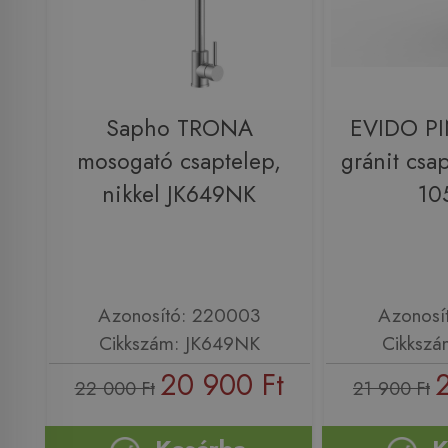
Sapho TRONA
EVIDO PI
mosogató csaptelep,
gránit csa
nikkel JK649NK
10
Azonosító: 220003
Azonosí
Cikkszám: JK649NK
Cikkszá
20 900 Ft
22 000 Ft
21 900 Ft