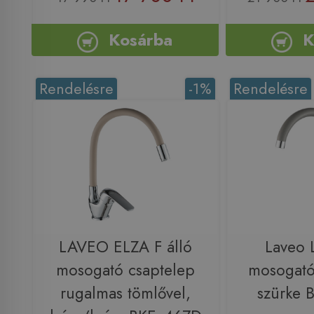
Kosárba
K
Rendelésre
-1%
Rendelésre
LAVEO ELZA F álló
Laveo 
mosogató csaptelep
mosogató
rugalmas tömlővel,
szürke