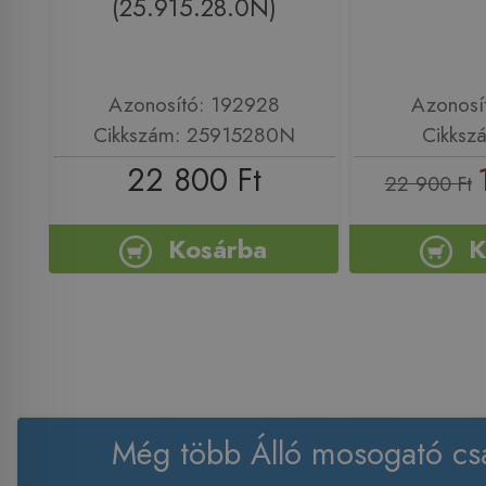
(25.915.28.0N)
Azonosító: 192928
Azonosí
Cikkszám: 25915280N
Cikksz
22 800 Ft
22 900 Ft
Kosárba
K
Még több Álló mosogató cs