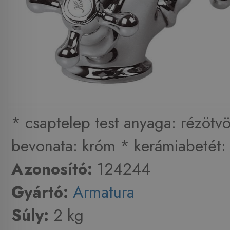
* csaptelep test anyaga: rézötv
bevonata: króm * kerámiabetét: 
Azonosító:
124244
Gyártó:
Armatura
Súly:
2 kg