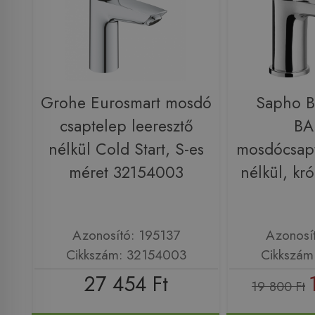
Grohe Eurosmart mosdó
Sapho 
csaptelep leeresztő
B
nélkül Cold Start, S-es
mosdócsapt
méret 32154003
nélkül, kr
Azonosító: 195137
Azonosí
Cikkszám: 32154003
Cikkszám
27 454 Ft
19 800 Ft