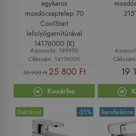
egykaros
mosdóc
mosdócsaptelep 70
215
CoolStart
lefolyógarnitúrával
14176000 (K)
Azonosító: 199950
Azonosí
Cikkszám: 14176000
Cikkszám
25 800 Ft
19 
30 900 Ft
Kosárba
K
Raktáron
-31%
Rendelésre