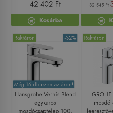
42 402 Ft
32 545 Ft
Kosárba
K
Raktáron
-32%
Raktáron
Még 16 db ezen az áron!
Hansgrohe Vernis Blend
GROHE 
egykaros
mosdó 
mosdócsaptelep 100,
leeresztő