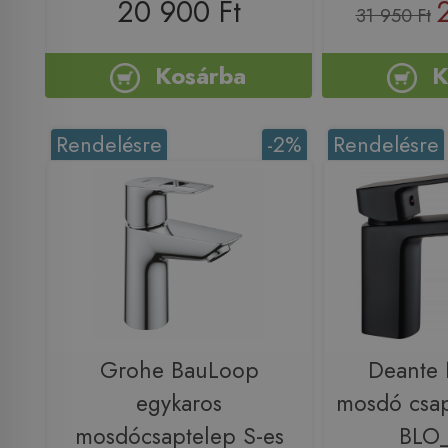
20 900 Ft
31 950 Ft
Kosárba
K
Rendelésre
-2%
Rendelésre
Grohe BauLoop
Deante
egykaros
mosdó csap
mosdócsaptelep S-es
BLO