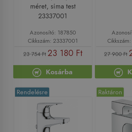
méret, sima test
23337001
Azonosító: 187850
Azonosí
Cikkszám: 23337001
Cikkszám
23 180 Ft
23 754 Ft
27 900 Ft
Kosárba
K
Rendelésre
Raktáron