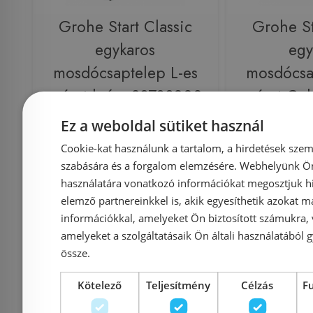
Grohe Start Classic
Grohe St
egykaros
egy
mosdócsaptelep L-es
mosdócsa
méret króm 23783000
méret Col
237
Ez a weboldal sütiket használ
Cookie-kat használunk a tartalom, a hirdetések szem
Azonosító: 189564
Azonosí
szabására és a forgalom elemzésére. Webhelyünk Ön 
Cikkszám: 23783000
Cikkszám
használatára vonatkozó információkat megosztjuk hi
39 990 Ft
32 
elemző partnereinkkel is, akik egyesíthetik azokat m
információkkal, amelyeket Ön biztosított számukra,
amelyeket a szolgáltatásaik Ön általi használatából g
Kosárba
K
össze.
Kötelező
Teljesítmény
Célzás
F
Rendelésre
Raktáron