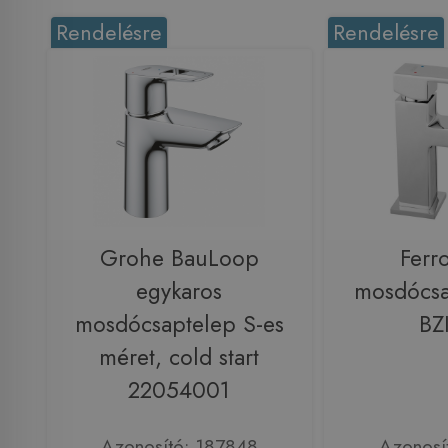
Rendelésre
Rendelésre
Grohe BauLoop
Ferr
egykaros
mosdócsa
mosdócsaptelep S-es
BZ
méret, cold start
22054001
Azonosító: 187848
Azonosí