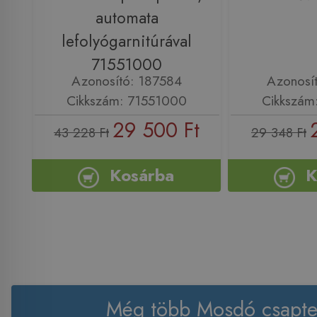
automata
lefolyógarnitúrával
71551000
Azonosító: 187584
Azonosí
Cikkszám: 71551000
Cikkszám
29 500 Ft
43 228 Ft
29 348 Ft
Kosárba
K
Még több Mosdó csapte