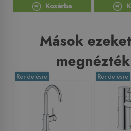
Kosárba
K
Mások ezeket
megnézték
Rendelésre
Rendelésre