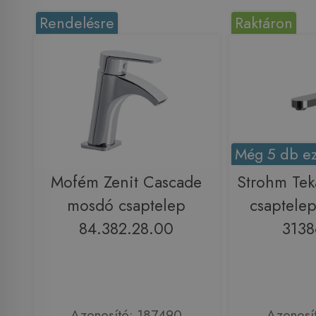
Rendelésre
Raktáron
Még 5 db ez
Mofém Zenit Cascade
Strohm Tek
mosdó csaptelep
csaptelep
84.382.28.00
313
Azonosító: 187490
Azonosí