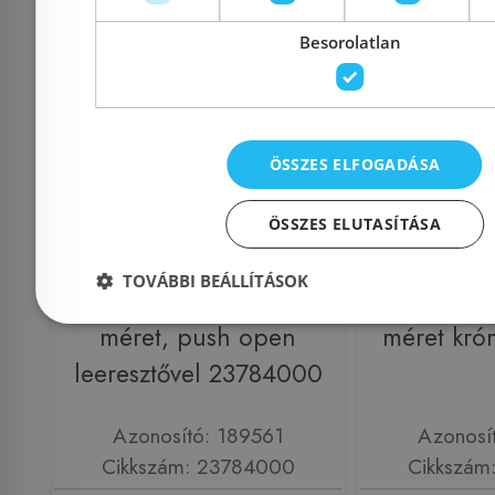
Besorolatlan
ÖSSZES ELFOGADÁSA
Grohe Start Classic
Grohe St
ÖSSZES ELUTASÍTÁSA
egykaros
egy
TOVÁBBI BEÁLLÍTÁSOK
mosdócsaptelep XL-es
mosdócsa
méret, push open
méret kr
leeresztővel 23784000
Azonosító: 189561
Azonosí
Cikkszám: 23784000
Cikkszám