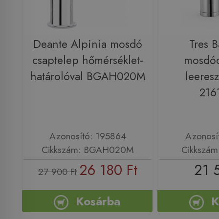
Deante Alpinia mosdó
Tres B
csaptelep hőmérséklet-
mosdóc
határolóval BGAH020M
leeresz
216
Azonosító: 195864
Azonosí
Cikkszám: BGAH020M
Cikkszám
26 180 Ft
21 
27 900 Ft
Kosárba
K