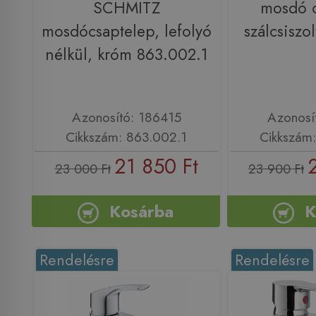
SCHMITZ
mosdó c
mosdócsaptelep, lefolyó
szálcsisz
nélkül, króm 863.002.1
Azonosító: 186415
Azonosí
Cikkszám: 863.002.1
Cikkszám
21 850 Ft
23 000 Ft
23 900 Ft
Kosárba
K
Rendelésre
Rendelésre