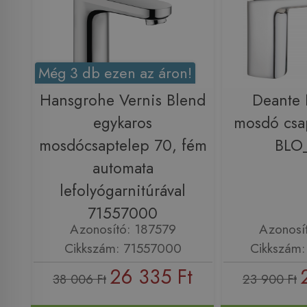
Még 3 db ezen az áron!
Hansgrohe Vernis Blend
Deante
egykaros
mosdó csa
mosdócsaptelep 70, fém
BLO
automata
lefolyógarnitúrával
71557000
Azonosító: 187579
Azonosí
Cikkszám: 71557000
Cikkszám
26 335 Ft
38 006 Ft
23 900 Ft