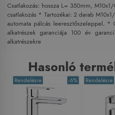
Csatlakozás: hossza L= 350mm, M10x1
csatlakozás * Tartozékai: 2 darab M10x1
automata pálcás leeresztőszeleppel. * 
alkatrészek garanciája 100 év gara
alkatrészekre
Hasonló termé
Rendelésre
-6%
Rendelésre