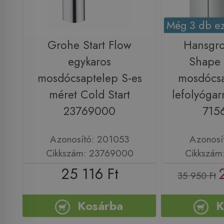
Még 3 db ez
Grohe Start Flow
Hansgro
egykaros
Shape 
mosdócsaptelep S-es
mosdócsa
méret Cold Start
lefolyógar
23769000
715
Azonosító: 201053
Azonosí
Cikkszám: 23769000
Cikkszám
25 116 Ft
35 950 Ft
Kosárba
K