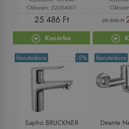
Cikkszám: 22054001
Cikkszá
25 486 Ft
28 500 Ft
Kosárba
K
Rendelésre
-5%
Rendelésre
Sapho BRUCKNER
Deante Ne