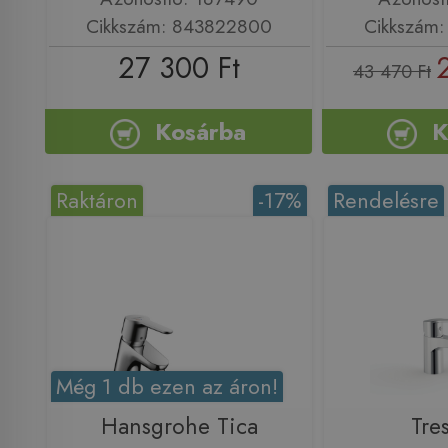
Cikkszám: 843822800
Cikkszám
27 300 Ft
43 470 Ft
Kosárba
K
Raktáron
-17%
Rendelésre
Még 1 db ezen az áron!
Hansgrohe Tica
Tre