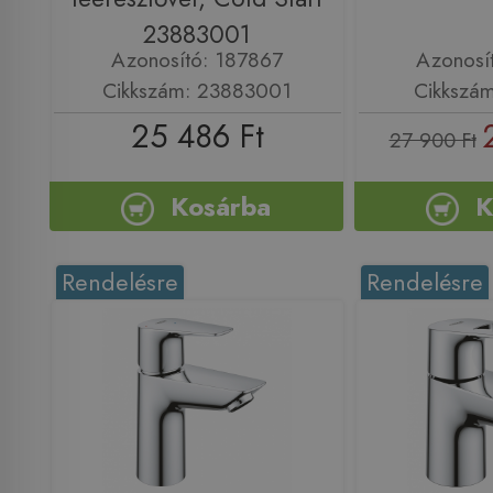
23883001
Azonosító: 187867
Azonosí
Cikkszám: 23883001
Cikkszá
25 486 Ft
27 900 Ft
Kosárba
K
Rendelésre
Rendelésre