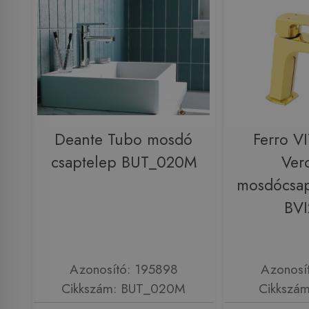
Deante Tubo mosdó
Ferro V
csaptelep BUT_020M
Ver
mosdócsap
BV
Azonosító: 195898
Azonosí
Cikkszám: BUT_020M
Cikkszá