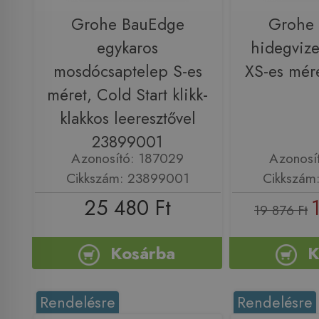
Grohe BauEdge
Grohe
egykaros
hidegvize
mosdócsaptelep S-es
XS-es mér
méret, Cold Start klikk-
klakkos leeresztővel
23899001
Azonosító: 187029
Azonosí
Cikkszám: 23899001
Cikkszám
25 480 Ft
19 876 Ft
Kosárba
K
Rendelésre
Rendelésre