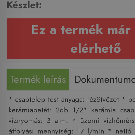
Készlet:
Ez a termék már
elérhető
Termék leírás
Dokumentum
* csaptelep test anyaga: rézötvözet * b
kerámiabetét: 2db 1/2" kerámia csa
víznyomás: 3 atm. * üzemi vízhőmérs
átfolyási mennyiség: 17 l/min * nettó 