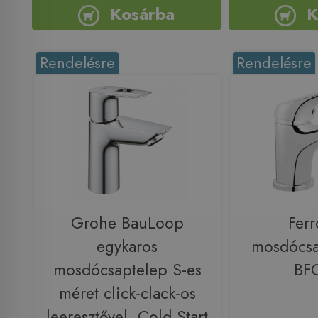
Kosárba
K
Rendelésre
Rendelésre
Grohe BauLoop
Fer
egykaros
mosdócsa
mosdócsaptelep S-es
BF
méret click-clack-os
leeresztővel, Cold Start