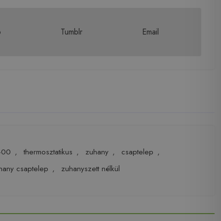
p
Tumblr
Email
-00
,
thermosztatikus
,
zuhany
,
csaptelep
,
hany csaptelep
,
zuhanyszett nélkül