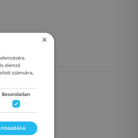
×
 elemzésére.
 és elemző
sított számukra,
Besorolatlan
ELFOGADÁSA