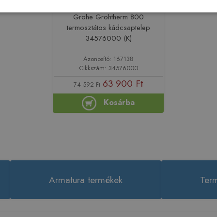
Még 1 db ezen az áron!
Grohe Grohtherm 800
termosztátos kádcsaptelep
34576000 (K)
Azonosító: 167138
Cikkszám: 34576000
63 900 Ft
74 592 Ft
Kosárba
Armatura termékek
Term