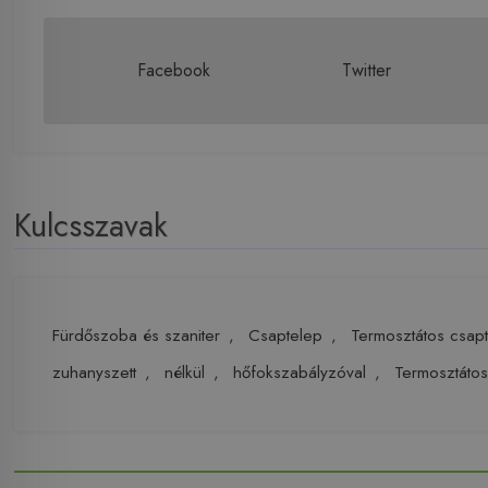
Facebook
Twitter
Kulcsszavak
Fürdőszoba és szaniter
,
Csaptelep
,
Termosztátos csap
zuhanyszett
,
nélkül
,
hőfokszabályzóval
,
Termosztátos