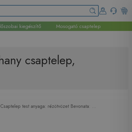
őszobai kiegészítő
Mosogató csaptelep
hany csaptelep,
saptelep test anyaga: rézötvözet Bevonata: ...