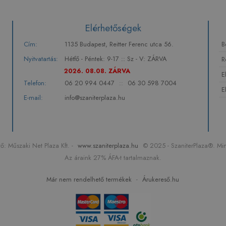
Elérhetőségek
Cím:
1135 Budapest, Reitter Ferenc utca 56.
B
Nyitvatartás:
Hétfő - Péntek: 9-17 :: Sz - V: ZÁRVA
R
2026. 08.08. ZÁRVA
E
Telefon:
06 20 994 0447
::
06 30 598 7004
E
E-mail:
info@szaniterplaza.hu
: Műszaki Net Plaza Kft. -
www.szaniterplaza.hu
© 2025 - SzaniterPlaza®. Min
Az áraink 27% ÁFA-t tartalmaznak.
Már nem rendelhető termékek
-
Árukereső.hu