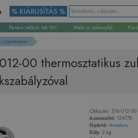
a
% KIÁRUSÍTÁS %
Perem nélküli fali WC
Walk-in zuhanyfal
Fürd
Gránit mosogató
s csaptelepek
012-00 thermosztatikus zu
kszabályzóval
Cikkszám: 576-012-00 C
Azonosító:
124778
Gyártó:
Armatura
Súly:
2 kg