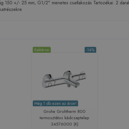
olság 150 +/- 25 mm, G1/2" menetes csatlakozás Tartozékai: 2 dar
katrészekre
Raktáron
-14%
Még 1 db ezen az áron!
Grohe Grohtherm 800
termosztátos kádcsaptelep
34576000 (K)