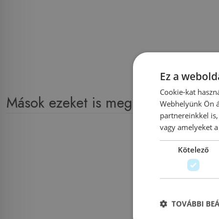
Ez a webolda
Cookie-kat haszná
Mások ezeket is megnézték
Webhelyünk Ön ál
partnereinkkel is
vagy amelyeket a 
Kötelező
TOVÁBBI BE