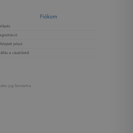
Fiókom
elépés
egisztráció
lfelejtett jelszó
lállás a vásárlástól
den jog fenntartva.