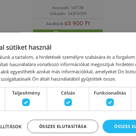
Azonosító: 167138
Cikkszám: 34576000
63 900 Ft
74 592 Ft
Kosárba
l sütiket használ
lunk a tartalom, a hirdetések személyre szabására és a forgalom
tali használatára vonatkozó információkat megosztjuk hirdetési
, akik egyesíthetik azokat más információkkal, amelyeket Ön bizto
szolgáltatásaik Ön általi használatából gyűjtöttek össze.
Raktáron
-14%
Teljesítmény
Célzás
Funkcionalitás
ÁLLÍTÁSOK
ÖSSZES ELUTASÍTÁSA
ÖSSZES 