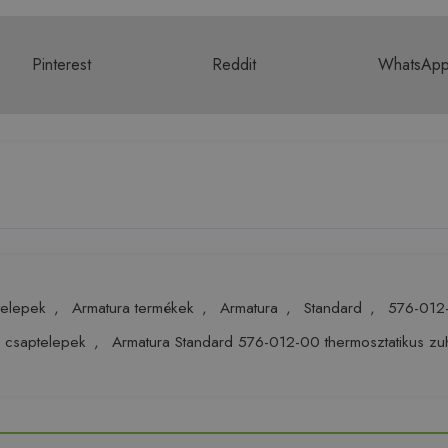
Pinterest
Reddit
WhatsAp
telepek
,
Armatura termékek
,
Armatura
,
Standard
,
576-012
 csaptelepek
,
Armatura Standard 576-012-00 thermosztatikus zu